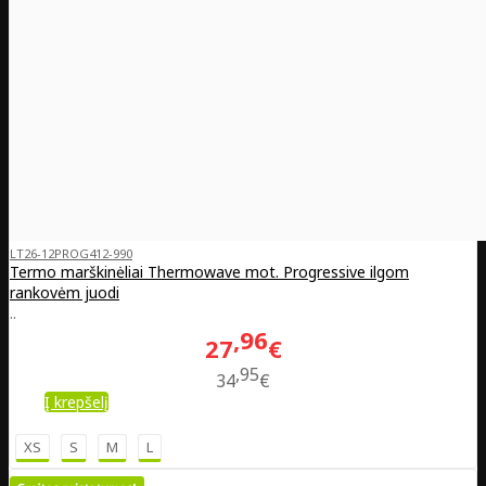
LT26-12PROG412-990
Termo marškinėliai Thermowave mot. Progressive ilgom
rankovėm juodi
..
96
27
€
95
34
€
Į krepšelį
XS
S
M
L