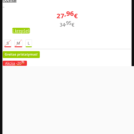
rožiniai
..
96
27
€
95
34
€
Į krepšelį
S
M
L
%
Akcija
-20