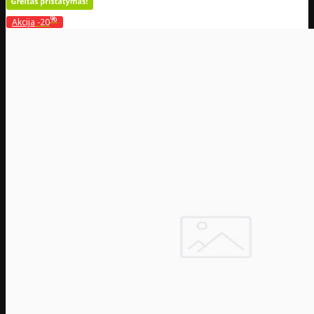
%
Akcija
-20