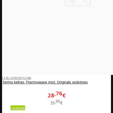
LT26-12ORGN712-580
Termo kelnės Thermowave mot. Originals violetinės
..
76
28
€
95
35
€
Į krepšelį