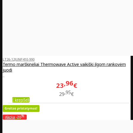
LT26-12JUNP410-990
Termo marškinėliai Thermowave Active vaikiški ilgom rankovėm
juodi
..
96
23
€
95
29
€
Į krepšelį
%
Akcija
-20