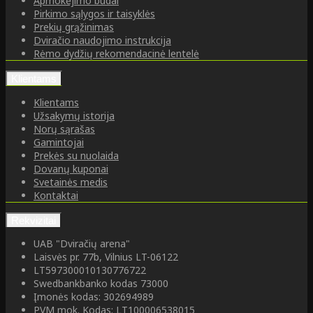
Apmokėjimo būdai
Pirkimo sąlygos ir taisyklės
Prekių grąžinimas
Dviračio naudojimo instrukcija
Rėmo dydžių rekomendacinė lentelė
Klientams
Klientams
Užsakymų istorija
Norų sąrašas
Gamintojai
Prekės su nuolaida
Dovanų kuponai
Svetainės medis
Kontaktai
Rekvizitai
UAB "Dviračių arena"
Laisvės pr. 77b, Vilnius LT-06122
LT597300010130776722
Swedbankbanko kodas 73000
Įmonės kodas: 302694989
PVM mok. Kodas: LT100006538015