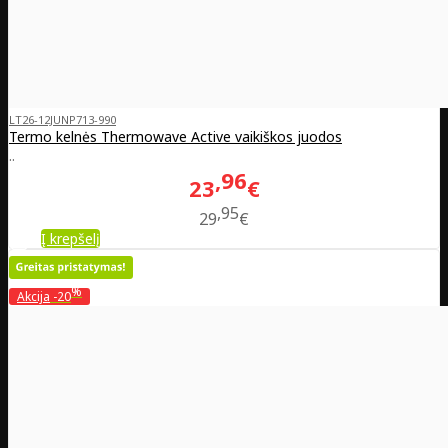
LT26-12JUNP713-990
Termo kelnės Thermowave Active vaikiškos juodos
..
96
23
€
95
29
€
Į krepšelį
%
Akcija
-20