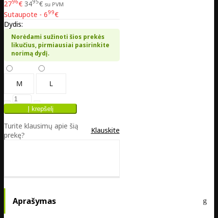
96
95
27
€
34
€
su PVM
99
Sutaupote - 6
€
Dydis:
Norėdami sužinoti šios prekės
likučius, pirmiausiai pasirinkite
norimą dydį.
M
L
Turite klausimų apie šią
Klauskite
prekę?
Aprašymas