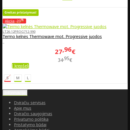
%
Akcija
-20
LT26-12PROG712-990
Termo kelnės Thermowave mot. Progressive juodos
..
96
27
€
95
34
€
Į krepšelį
S
M
L
Informacija
Dviračių servisas
Apie mus
Dviračio saugojimas
Privatumo politika
Pristatymo būdai