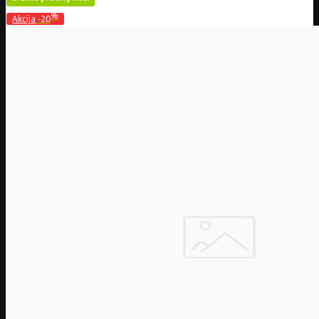
%
Akcija
-20