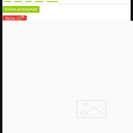
%
Akcija
-20