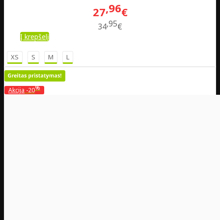
96
27
€
95
34
€
Į krepšelį
XS
S
M
L
%
Akcija
-20