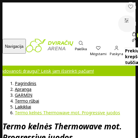
00
0
Navigacija
Paieška
Preki
Mėgstami
Paskyra
krepš
tuščia
draugui? Leisk jam išsirinkti pačiam!
Pagrindinis
Apranga
GARMIN
Termo rūbai
Laikikliai
Termo kelnės Thermowave mot. Progressive juodos
Termo kelnės Thermowave mot.
Progressive juodos