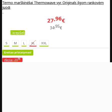
Termo marškinėliai Thermowave vyr. Originals ilgom rankovėm
juodi
..
96
27
€
95
34
€
Į krepšelį
S
M
L
XL
XXL
%
Akcija
-20