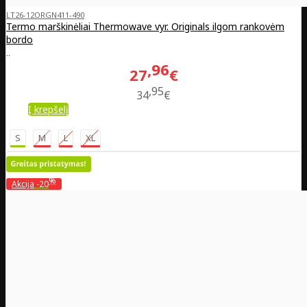
LT26-12ORGN411-490
Termo marškinėliai Thermowave vyr. Originals ilgom rankovėm
bordo
..
96
27
€
95
34
€
Į krepšelį
S
M
L
XL
%
Akcija
-20