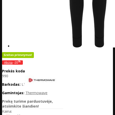
%
Akcija
-20
Prekės kodas:
LT26-12PROG712-
990
Barkodas:
LT26-12PROG712-990
Gamintojas:
Thermowave
Prekę turime parduotuvėje,
atsiimkite šiandien!
Kaina: