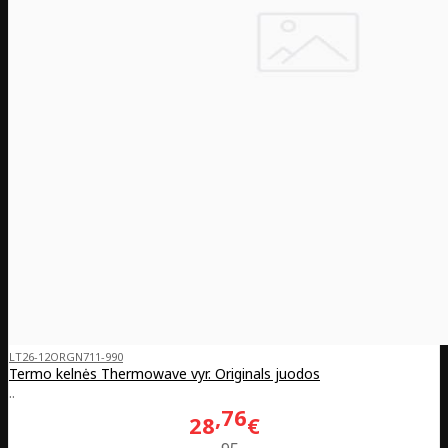
LT26-12ORGN711-990
Termo kelnės Thermowave vyr. Originals juodos
..
76
28
€