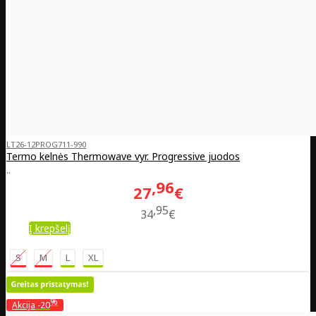
LT26-12PROG711-990
Termo kelnės Thermowave vyr. Progressive juodos
..
96
27
€
95
34
€
Į krepšelį
S
M
L
XL
%
Akcija
-20