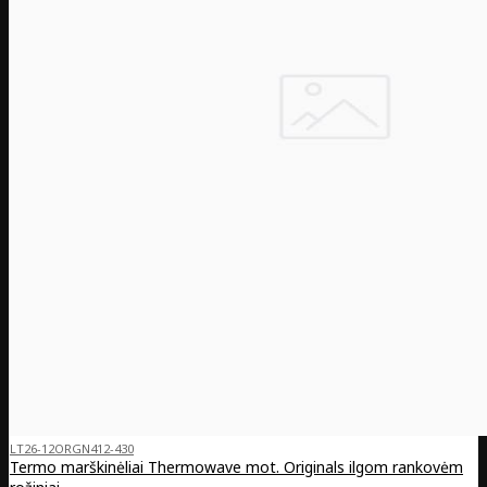
LT26-12ORGN412-430
Termo marškinėliai Thermowave mot. Originals ilgom rankovėm