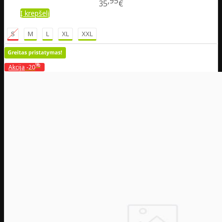
95
35
€
Į krepšelį
S
M
L
XL
XXL
%
Akcija
-20