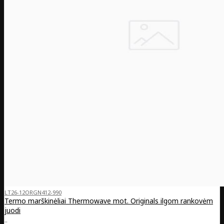
LT26-12ORGN412-990
Termo marškinėliai Thermowave mot. Originals ilgom rankovėm
juodi
..