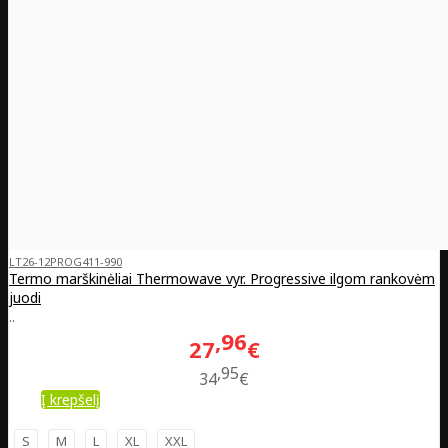
LT26-12PROG411-990
Termo marškinėliai Thermowave vyr. Progressive ilgom rankovėm
juodi
..
96
27
€
95
34
€
Į krepšelį
S
M
L
XL
XXL