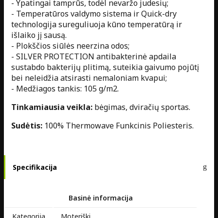
- Ypatingai tamprūs, todėl nevaržo judesių;
- Temperatūros valdymo sistema ir Quick-dry
technologija sureguliuoja kūno temperatūrą ir
išlaiko jį sausą.
- Plokščios siūlės neerzina odos;
- SILVER PROTECTION antibakterinė apdaila
sustabdo bakterijų plitimą, suteikia gaivumo pojūtį
bei neleidžia atsirasti nemaloniam kvapui;
- Medžiagos tankis: 105 g/m2.
Tinkamiausia veikla:
bėgimas, dviračių sportas.
Sudėtis:
100% Thermowave Funkcinis Poliesteris.
Specifikacija
Basinė informacija
Kategorija
Moteriški