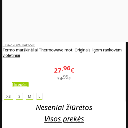
LT26-12ORGN412-580
Termo marškinėliai Thermowave mot. Originals ilgom rankovėm
violetiniai
..
96
27
€
95
34
€
Į krepšelį
XS
S
M
L
Neseniai žiūrėtos
Visos prekės