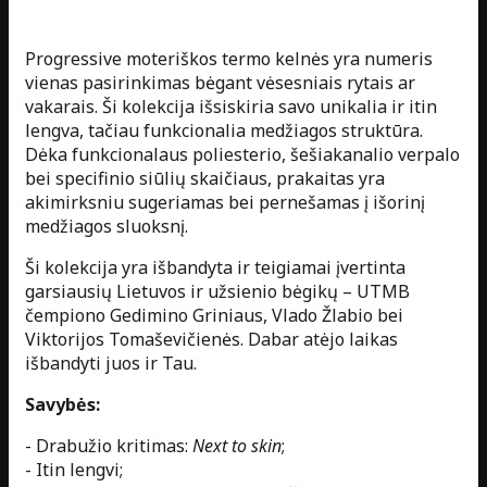
Progressive moteriškos termo kelnės yra numeris
vienas pasirinkimas bėgant vėsesniais rytais ar
vakarais. Ši kolekcija išsiskiria savo unikalia ir itin
lengva, tačiau funkcionalia medžiagos struktūra.
Dėka funkcionalaus poliesterio, šešiakanalio verpalo
bei specifinio siūlių skaičiaus, prakaitas yra
akimirksniu sugeriamas bei pernešamas į išorinį
medžiagos sluoksnį.
Ši kolekcija yra išbandyta ir teigiamai įvertinta
garsiausių Lietuvos ir užsienio bėgikų – UTMB
čempiono Gedimino Griniaus, Vlado Žlabio bei
Viktorijos Tomaševičienės. Dabar atėjo laikas
išbandyti juos ir Tau.
Savybės:
- Drabužio kritimas:
Next to skin
;
- Itin lengvi;