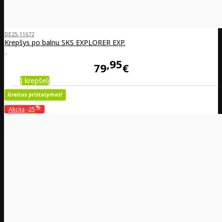
DE25-11672
Krepšys po balnu SKS EXPLORER EXP.
..
95
79
€
Į krepšelį
%
Akcija
-25