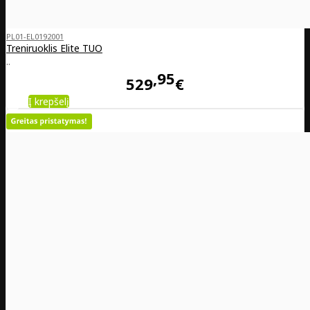
PL01-EL0192001
Treniruoklis Elite TUO
..
95
529
€
Į krepšelį