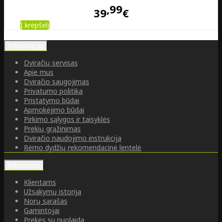
99
39
€
Į krepšelį
Informacija
Dviračių servisas
Apie mus
Dviračio saugojimas
Privatumo politika
Pristatymo būdai
Apmokėjimo būdai
Pirkimo sąlygos ir taisyklės
Prekių grąžinimas
Dviračio naudojimo instrukcija
Rėmo dydžių rekomendacinė lentelė
Klientams
Klientams
Užsakymų istorija
Norų sąrašas
Gamintojai
Prekės su nuolaida