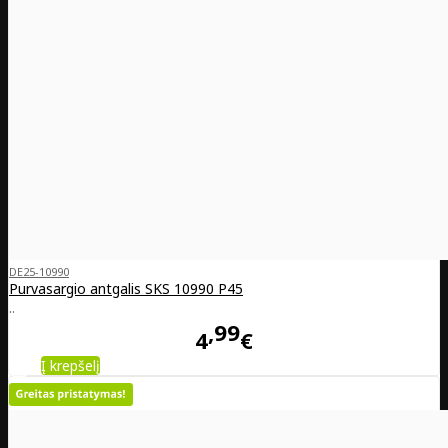
DE25-10990
Purvasargio antgalis SKS 10990 P45
..
99
4
€
Į krepšelį