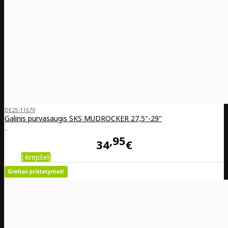
DE25-11670
Galinis purvasaugis SKS MUDROCKER 27,5"-29"
..
95
34
€
Į krepšelį