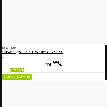
DE25-11216
Purvasaugis SKS X-TRA-DRY XL 26"-29"
..
99
19
€
Į krepšelį