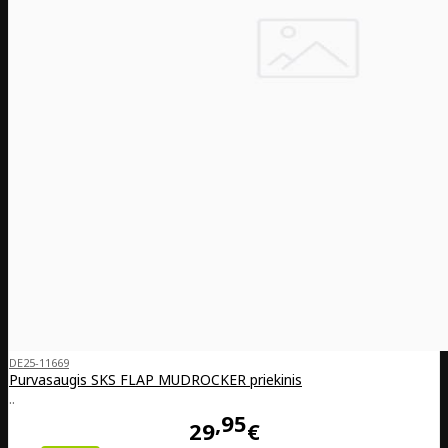
DE25-11669
Purvasaugis SKS FLAP MUDROCKER priekinis
..
95
29
€