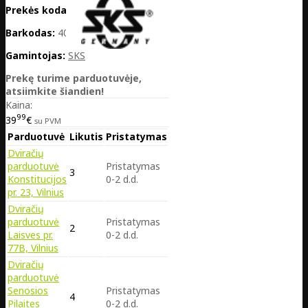
Prekės kodas:
DE25-11666
Barkodas:
4002556973179
Gamintojas:
SKS
Prekę turime parduotuvėje,
atsiimkite šiandien!
Kaina:
99
39
€
su PVM
Parduotuvė
Likutis
Pristatymas
Dviračių
parduotuvė
Pristatymas
3
Konstitucijos
0-2 d.d.
pr. 23, Vilnius
Dviračių
parduotuvė
Pristatymas
2
Laisves pr.
0-2 d.d.
77B, Vilnius
Dviračių
parduotuvė
Senosios
Pristatymas
4
Pilaites
0-2 d.d.