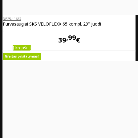
DE25-11667
Purvasaugiai SKS VELOFLEXX 65 kompl. 29" juodi
..
99
39
€
Į krepšelį