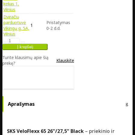
kelias 1,
Vilnius
Dviračių
parduotuvė
Pristatymas
1
Vikingų g. 5A,
0-2 d.d.
Vilnius
Turite klausimų apie šią
Klauskite
prekę?
Aprašymas
SKS VeloFlexx 65 26"/27,5" Black
– priekinio ir