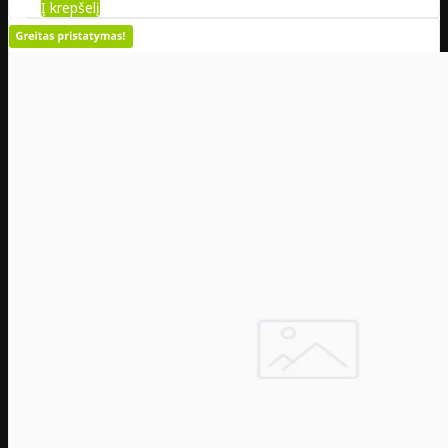
Į krepšelį