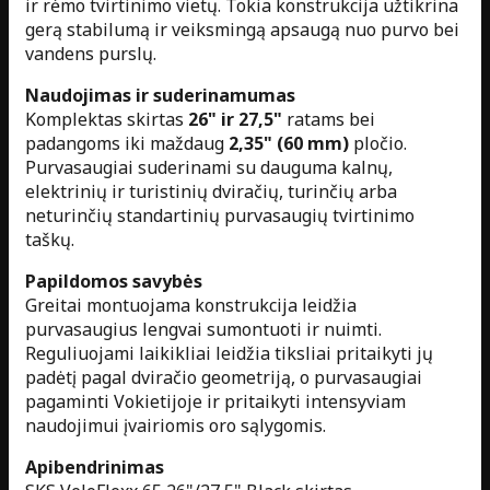
ir rėmo tvirtinimo vietų. Tokia konstrukcija užtikrina
gerą stabilumą ir veiksmingą apsaugą nuo purvo bei
vandens purslų.
Naudojimas ir suderinamumas
Komplektas skirtas
26" ir 27,5"
ratams bei
padangoms iki maždaug
2,35" (60 mm)
pločio.
Purvasaugiai suderinami su dauguma kalnų,
elektrinių ir turistinių dviračių, turinčių arba
neturinčių standartinių purvasaugių tvirtinimo
taškų.
Papildomos savybės
Greitai montuojama konstrukcija leidžia
purvasaugius lengvai sumontuoti ir nuimti.
Reguliuojami laikikliai leidžia tiksliai pritaikyti jų
padėtį pagal dviračio geometriją, o purvasaugiai
pagaminti Vokietijoje ir pritaikyti intensyviam
naudojimui įvairiomis oro sąlygomis.
Apibendrinimas