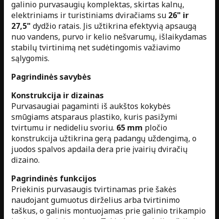
galinio purvasaugių komplektas, skirtas kalnų,
elektriniams ir turistiniams dviračiams su
26" ir
27,5"
dydžio ratais. Jis užtikrina efektyvią apsaugą
nuo vandens, purvo ir kelio nešvarumų, išlaikydamas
stabilų tvirtinimą net sudėtingomis važiavimo
sąlygomis.
Pagrindinės savybės
Konstrukcija ir dizainas
Purvasaugiai pagaminti iš aukštos kokybės
smūgiams atsparaus plastiko, kuris pasižymi
tvirtumu ir nedideliu svoriu.
65 mm
pločio
konstrukcija užtikrina gerą padangų uždengimą, o
juodos spalvos apdaila dera prie įvairių dviračių
dizaino.
Pagrindinės funkcijos
Priekinis purvasaugis tvirtinamas prie šakės
naudojant gumuotus dirželius arba tvirtinimo
taškus, o galinis montuojamas prie galinio trikampio