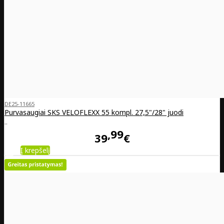
DE25-11665
Purvasaugiai SKS VELOFLEXX 55 kompl. 27,5"/28" juodi
..
99
39
€
Į krepšelį