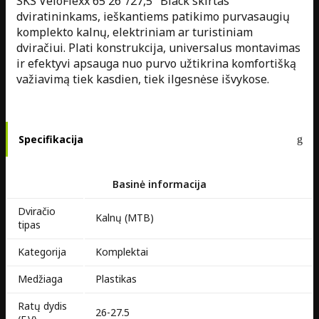
SKS VeloFlexx 65 26"/27,5" Black skirtas
dviratininkams, ieškantiems patikimo purvasaugių
komplekto kalnų, elektriniam ar turistiniam
dviračiui. Plati konstrukcija, universalus montavimas
ir efektyvi apsauga nuo purvo užtikrina komfortišką
važiavimą tiek kasdien, tiek ilgesnėse išvykose.
Specifikacija
Basinė informacija
Dviračio
Kalnų (MTB)
tipas
Kategorija
Komplektai
Medžiaga
Plastikas
Ratų dydis
26-27.5