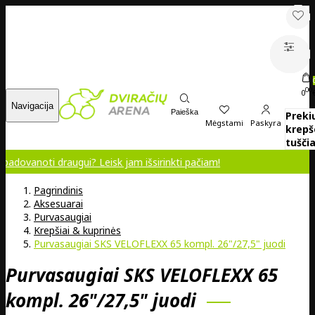
00
0
Navigacija
Paieška
Preki
Mėgstami
Paskyra
krepš
tuščia
 draugui? Leisk jam išsirinkti pačiam!
Pagrindinis
Aksesuarai
Purvasaugiai
Krepšiai & kuprinės
Purvasaugiai SKS VELOFLEXX 65 kompl. 26"/27,5" juodi
Purvasaugiai SKS VELOFLEXX 65
kompl. 26"/27,5" juodi