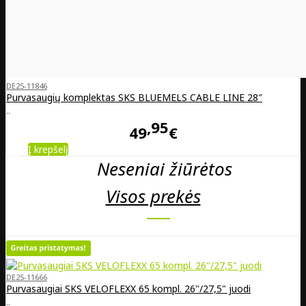
DE25-11846
Purvasaugių komplektas SKS BLUEMELS CABLE LINE 28″
..
95
49
€
Į krepšelį
Neseniai žiūrėtos
Visos prekės
DE25-11666
Purvasaugiai SKS VELOFLEXX 65 kompl. 26"/27,5" juodi
..