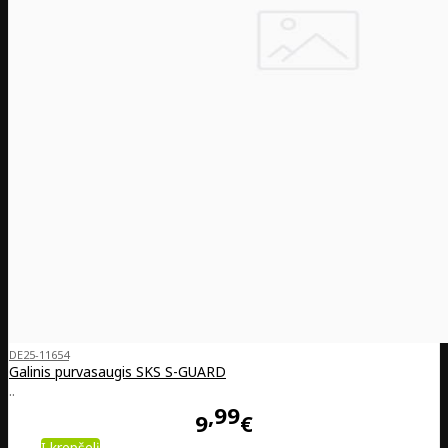
DE25-11654
Galinis purvasaugis SKS S-GUARD
..
99
9
€
Į krepšelį