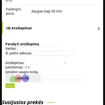
(F,V)
Padangos
daugiau kaip 58 mm
plotis
(0) Atsiliepimai
Parašyti atsiliepimą
Vardas:
El. pašto adresas:
Atsiliepimas:
Įvertinimas:
Įveskite saugos kodą:
Rašyti
Susijusios prekės