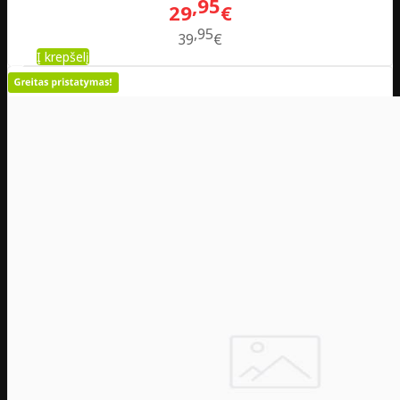
95
29
€
95
39
€
Į krepšelį