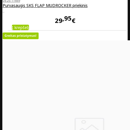
DE25-11669
Purvasaugis SKS FLAP MUDROCKER priekinis
..
95
29
€
Į krepšelį