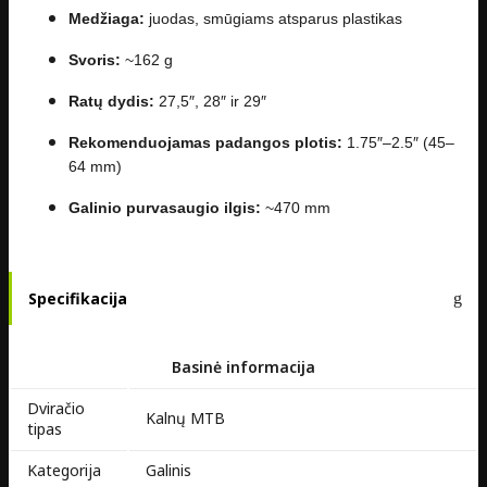
Medžiaga:
juodas, smūgiams atsparus plastikas
Svoris:
~162 g
Ratų dydis:
27,5″, 28″ ir 29″
Rekomenduojamas padangos plotis:
1.75″–2.5″ (45–
64 mm)
Galinio purvasaugio ilgis:
~470 mm
Specifikacija
Basinė informacija
Dviračio
Kalnų MTB
tipas
Kategorija
Galinis