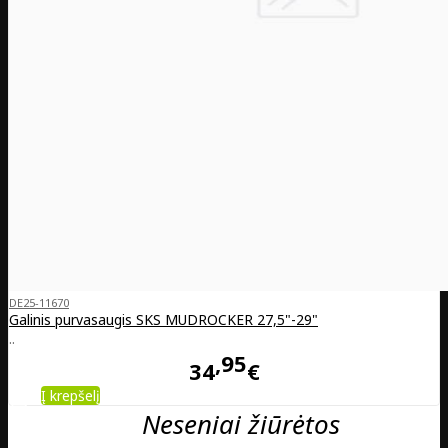
DE25-11670
Galinis purvasaugis SKS MUDROCKER 27,5"-29"
..
95
34
€
Į krepšelį
Neseniai žiūrėtos