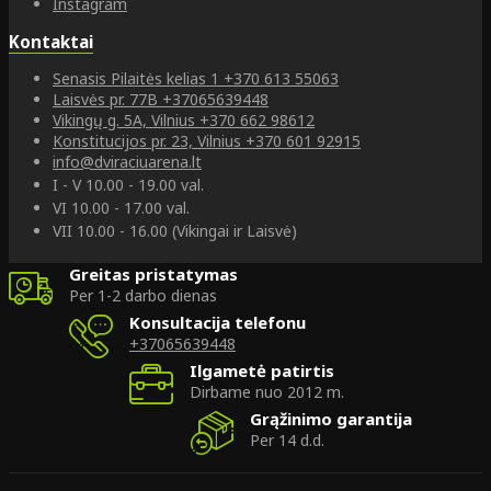
Instagram
Kontaktai
Senasis Pilaitės kelias 1
+370 613 55063
Laisvės pr. 77B
+37065639448
Vikingų g. 5A, Vilnius
+370 662 98612
Konstitucijos pr. 23, Vilnius
+370 601 92915
info@dviraciuarena.lt
I - V 10.00 - 19.00 val.
VI 10.00 - 17.00 val.
VII 10.00 - 16.00 (Vikingai ir Laisvė)
Greitas pristatymas
Per 1-2 darbo dienas
Konsultacija telefonu
+37065639448
Ilgametė patirtis
Dirbame nuo 2012 m.
Grąžinimo garantija
Per 14 d.d.