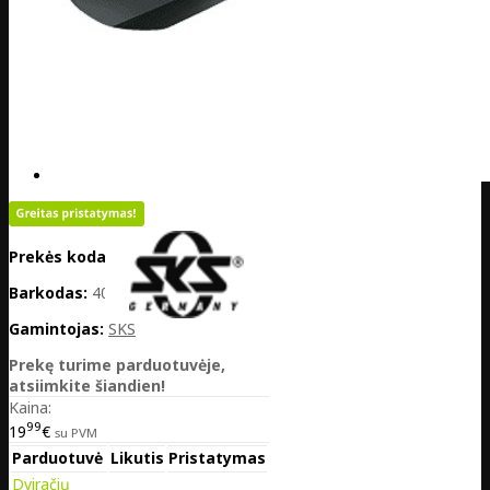
Prekės kodas:
DE25-11216
Barkodas:
4002556637736
Gamintojas:
SKS
Prekę turime parduotuvėje,
atsiimkite šiandien!
Kaina:
99
19
€
su PVM
Parduotuvė
Likutis
Pristatymas
Dviračių