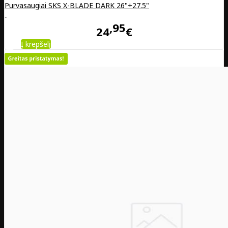
Purvasaugiai SKS X-BLADE DARK 26"+27.5"
..
95
24
€
Į krepšelį