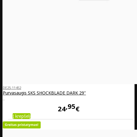
DE25-11452
Purvasaugis SKS SHOCKBLADE DARK 29"
..
95
24
€
Į krepšelį