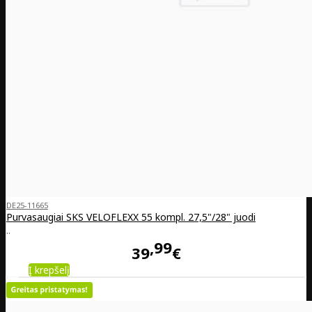
DE25-11665
Purvasaugiai SKS VELOFLEXX 55 kompl. 27,5"/28" juodi
..
99
39
€
Į krepšelį