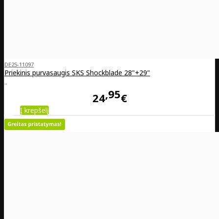
DE25-11097
Priekinis purvasaugis SKS Shockblade 28"+29"
..
95
24
€
Į krepšelį