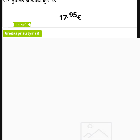
SKS galinis purvasaugis 26"
..
95
17
€
Į krepšelį