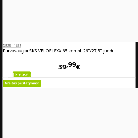
DE25-11666
Purvasaugiai SKS VELOFLEXX 65 kompl. 26"/27,5" juodi
..
99
39
€
Į krepšelį