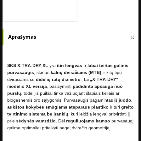
Aprašymas
SKS X‑TRA‑DRY XL
yra
itin lengvas ir labai tvirtas galinis
purvasaugis
, skirtas
kalnų dviračiams (MTB)
ir kitų tipų
dviračiams su
didelių ratų diametru
. Tai
„X‑TRA‑DRY“
modelio XL versija
, pasižyminti
padidinta apsauga nuo
purslų
, todėl jis puikiai tinka važiuojant šlapiais keliais ar
blogesnėmis oro sąlygomis. Purvasaugis pagamintas iš
juodo,
aukštos kokybės smūgiams atsparaus plastiko
ir turi
greito
tvirtinimo sistemą be įrankių
, kuri leidžia lengvai pritvirtinti jį
prie
sėdynės vamzdžio
. Dėl
reguliuojamo kampo
purvasaugį
galima optimaliai pritaikyti pagal dviračio geometriją.