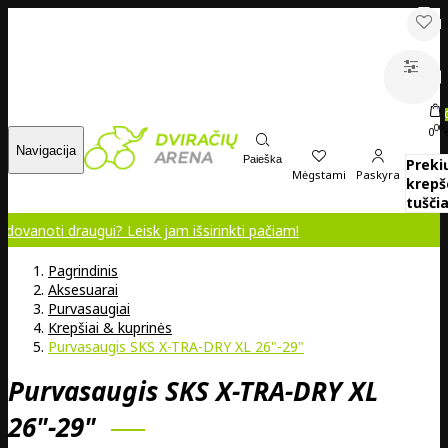
00
0
Navigacija
Paieška
Preki
Mėgstami
Paskyra
krepš
tuščia
draugui? Leisk jam išsirinkti pačiam!
Pagrindinis
Aksesuarai
Purvasaugiai
Krepšiai & kuprinės
Purvasaugis SKS X-TRA-DRY XL 26"-29"
Purvasaugis SKS X-TRA-DRY XL
26"-29"