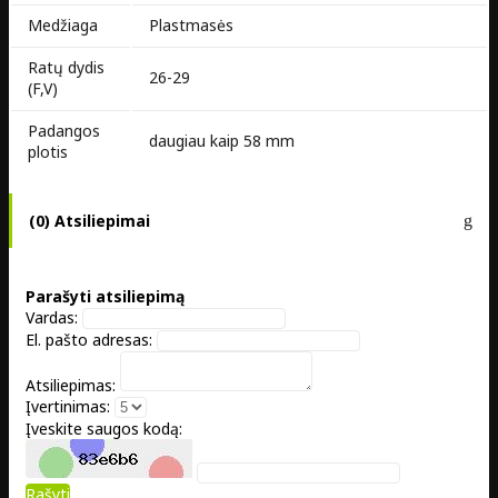
Medžiaga
Plastmasės
Ratų dydis
26-29
(F,V)
Padangos
daugiau kaip 58 mm
plotis
(0) Atsiliepimai
Parašyti atsiliepimą
Vardas:
El. pašto adresas:
Atsiliepimas:
Įvertinimas:
Įveskite saugos kodą:
Rašyti