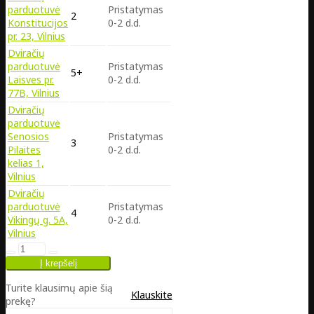
parduotuvė
Pristatymas
2
Konstitucijos
0-2 d.d.
pr. 23, Vilnius
Dviračių
parduotuvė
Pristatymas
5+
Laisves pr.
0-2 d.d.
77B, Vilnius
Dviračių
parduotuvė
Senosios
Pristatymas
3
Pilaites
0-2 d.d.
kelias 1,
Vilnius
Dviračių
parduotuvė
Pristatymas
4
Vikingų g. 5A,
0-2 d.d.
Vilnius
Turite klausimų apie šią
Klauskite
prekę?