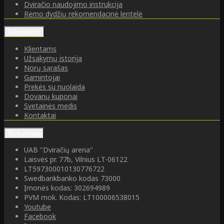
Dviračio naudojimo instrukcija
Rėmo dydžių rekomendacinė lentelė
Klientams
Klientams
Užsakymų istorija
Norų sąrašas
Gamintojai
Prekės su nuolaida
Dovanų kuponai
Svetainės medis
Kontaktai
Rekvizitai
UAB "Dviračių arena"
Laisvės pr. 77b, Vilnius LT-06122
LT597300010130776722
Swedbankbanko kodas 73000
Įmonės kodas: 302694989
PVM mok. Kodas: LT100006538015
Youtube
Facebook