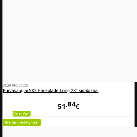
DE20-060-76055
Purvasaugiai SKS Raceblade Long 28" sidabriniai
..
84
51
€
Į krepšelį