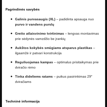
Pagrindinės savybės
Galinis purvasaugis (XL)
– padidinta apsauga nuo
purvo ir vandens purslų
Greito atlaisvinimo tvirtinimas
– lengvas montavimas
prie sėdynės vamzdžio be įrankių
Aukštos kokybės smūgiams atsparus plastikas
–
ilgaamžė ir patvari konstrukcija
Reguliuojamas kampas
– optimalus prisitaikymas prie
dviračio rėmo
Tinka dideliems ratams
– puikus pasirinkimas 29″
dviračiams
Techninė informacija