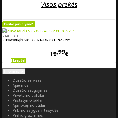
Visos prekės
DE25-11216
Purvasaugis SKS X-TRA-DRY XL 26"-29"
..
99
19
€
Į krepšelį
Informacija
Dviračių servisas
Apie mus
Dviračio saugojimas
Privatumo politika
Pristatymo būdai
Apmokėjimo būdai
Pirkimo sąlygos ir taisyklės
Prekių grąžinimas