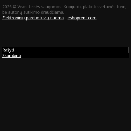
2026 © Visos teisės saugomos. Kopijuoti, platinti svetainės turinį
be autorių sutikimo draudžiama.
Elektroninių parduotuvių nuoma
-
eshoprent.com
Rašyti
Skambinti