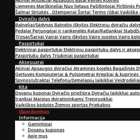
Akiniai
Antbačiai
Apsaugos
Batai
Kelnės
Kojinės
Liemenės
Marškinėliai
Nuo lietaus
Pašiltintojai
Pirštinės
P
Šalmai
Striukės , Džemperiai
Šortai
Termo rūbai
Vaikiška
Dviračių dalys
Balneliai/Sėdynės
Balnelio iškyšos
Elektrinių dviračių daly
Pedalai
Perjungėjai ir rankenėlės
Ratai/Ratlankiai
Stabdži
Trosai/Šarvai
Vairai
Vairo iškyšos
Vairo juostos
Vairo kol
Paspirtukai
Elektriniai paspirtukai
Elektrinių paspirtukų dalys ir akse
Paspirtukų dalys
Triukiniai paspirtukai
Aksesuarai
Akiniai
Apsaugos dviračiui
Atraminės kojelės
Bagažinės
D
Gertuvės
Kompiuteriai & Pulsometrai
Krepšiai & kuprinės
Spynos/užraktai
Telefonų/žemėlapių laikikliai
Veidrodėlia
Kita
Dovanų kuponai
Dviračio priežiūra
Dviračių laikikliai aut
Įrankiai
Maistas dviratininkams
Treniruokliai
Vaikiškos kėdutės
Žiemos sportas
Priekabos
Išpardavimas
Informacija
Gamintojai
Dovanų kuponas
Apie mus