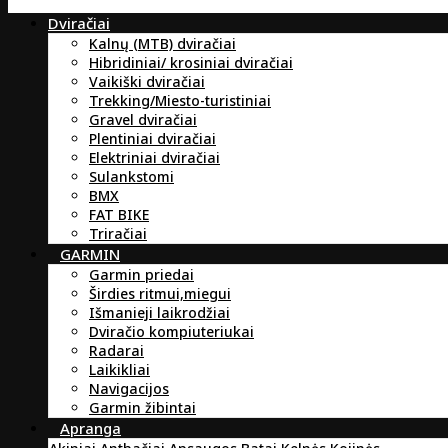
Dviračiai
Kalnų (MTB) dviračiai
Hibridiniai/ krosiniai dviračiai
Vaikiški dviračiai
Trekking/Miesto-turistiniai
Gravel dviračiai
Plentiniai dviračiai
Elektriniai dviračiai
Sulankstomi
BMX
FAT BIKE
Triračiai
GARMIN
Garmin priedai
Širdies ritmui,miegui
Išmanieji laikrodžiai
Dviračio kompiuteriukai
Radarai
Laikikliai
Navigacijos
Garmin žibintai
Apranga