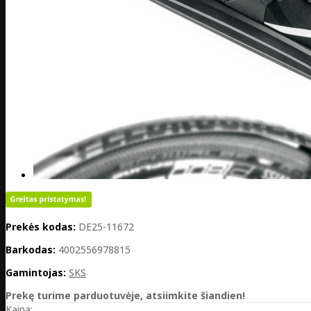
Prekės kodas:
DE25-11672
Barkodas:
4002556978815
Gamintojas:
SKS
Prekę turime parduotuvėje, atsiimkite šiandien!
Kaina: