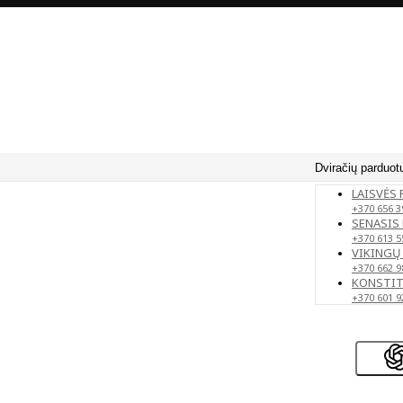
Dviračių parduot
LAISVĖS 
+370 656 3
SENASIS 
+370 613 5
VIKINGŲ 
+370 662 9
KONSTITU
+370 601 9