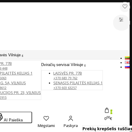
uvės Vilniuje
PR. 77B
Dviračių servisai Vilniuje
9 448
PILAITĖS KELIAS 1
LAISVĖS PR. 77B
5063
+370 683 79 762
G. 5A, VILNIUS
SENASIS PILAITĖS KELIAS 1
8612
+370 603 63257
CIJOS PR. 23, VILNIUS
2915
0
00
0
€
AI Paieška
Mėgstami
Paskyra
Prekių krepšelis tuščias