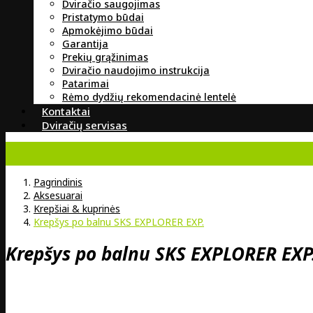
Dviračio saugojimas
Pristatymo būdai
Apmokėjimo būdai
Garantija
Prekių grąžinimas
Dviračio naudojimo instrukcija
Patarimai
Rėmo dydžių rekomendacinė lentelė
Kontaktai
Dviračių servisas
Pagrindinis
Aksesuarai
Krepšiai & kuprinės
Krepšys po balnu SKS EXPLORER EXP.
Krepšys po balnu SKS EXPLORER EXP