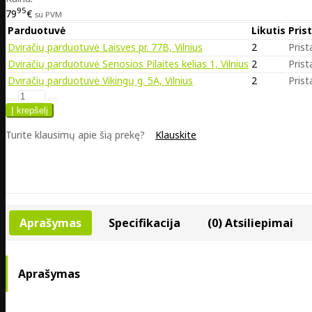
95
79
€
su PVM
Parduotuvė
Likutis
Pris
Dviračių parduotuvė Laisves pr. 77B, Vilnius
2
Prist
Dviračių parduotuvė Senosios Pilaites kelias 1, Vilnius
2
Prist
Dviračių parduotuvė Vikingų g. 5A, Vilnius
2
Prist
Turite klausimų apie šią prekę?
Klauskite
Aprašymas
Specifikacija
(0) Atsiliepimai
Aprašymas