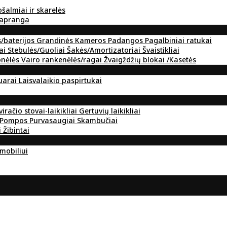
ošalmiai ir skarelės
 apranga
s/baterijos
Grandinės
Kameros
Padangos
Pagalbiniai ratukai
ai
Stebulės/Guoliai
Šakės/Amortizatoriai
Švaistikliai
onėlės
Vairo rankenėlės/ragai
Žvaigždžių blokai /Kasetės
suarai
Laisvalaikio paspirtukai
viračio stovai-laikikliai
Gertuvių laikikliai
Pompos
Purvasaugiai
Skambučiai
i
Žibintai
omobiliui