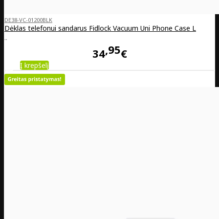
DE38-VC-01200BLK
Dėklas telefonui sandarus Fidlock Vacuum Uni Phone Case L
..
95
34
€
Į krepšelį