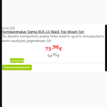
LV12-1052
Kompiuteriukas Sigma ROX 2.0 Black Top Mount Set
Šis dviračio kompiuteris puikiai tinka visiems sporto entuziastams,
kurie naudojasi pagrindiniais GP..
96
75
€
95
94
€
Į krepšelį