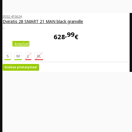
EE02-415624
Dviratis 28 SMART 21 MAN black granville
..
99
628
€
Į krepšelį
S
M
L
XL