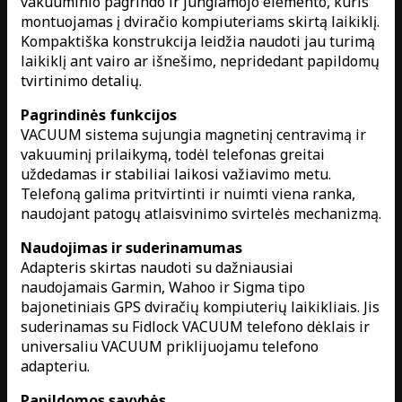
vakuuminio pagrindo ir jungiamojo elemento, kuris
montuojamas į dviračio kompiuteriams skirtą laikiklį.
Kompaktiška konstrukcija leidžia naudoti jau turimą
laikiklį ant vairo ar išnešimo, nepridedant papildomų
tvirtinimo detalių.
Pagrindinės funkcijos
VACUUM sistema sujungia magnetinį centravimą ir
vakuuminį prilaikymą, todėl telefonas greitai
uždedamas ir stabiliai laikosi važiavimo metu.
Telefoną galima pritvirtinti ir nuimti viena ranka,
naudojant patogų atlaisvinimo svirtelės mechanizmą.
Naudojimas ir suderinamumas
Adapteris skirtas naudoti su dažniausiai
naudojamais Garmin, Wahoo ir Sigma tipo
bajonetiniais GPS dviračių kompiuterių laikikliais. Jis
suderinamas su Fidlock VACUUM telefono dėklais ir
universaliu VACUUM priklijuojamu telefono
adapteriu.
Papildomos savybės