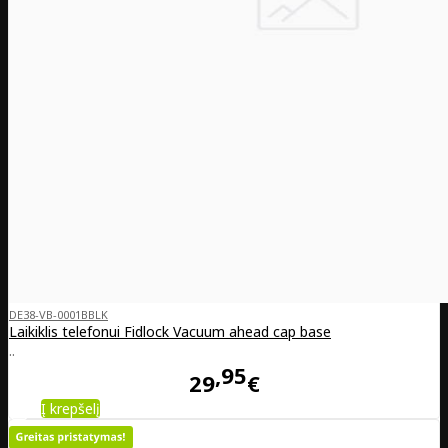
DE38-VB-0001BBLK
Laikiklis telefonui Fidlock Vacuum ahead cap base
..
95
29
€
Į krepšelį