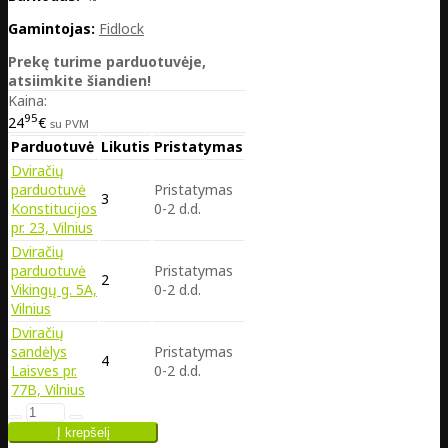
Gamintojas:
Fidlock
Prekę turime parduotuvėje,
atsiimkite šiandien!
Kaina:
95
24
€
su PVM
Parduotuvė
Likutis
Pristatymas
Dviračių
parduotuvė
Pristatymas
3
Konstitucijos
0-2 d.d.
pr. 23, Vilnius
Dviračių
parduotuvė
Pristatymas
2
Vikingų g. 5A,
0-2 d.d.
Vilnius
Dviračių
sandėlys
Pristatymas
4
Laisves pr.
0-2 d.d.
77B, Vilnius