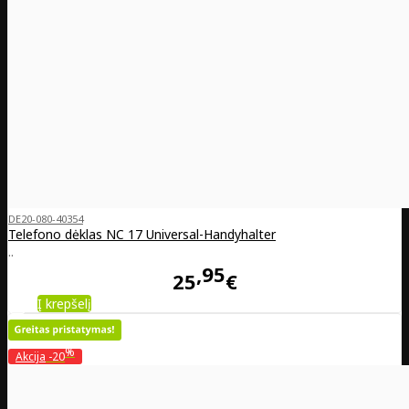
DE20-080-40354
Telefono dėklas NC 17 Universal-Handyhalter
..
95
25
€
Į krepšelį
%
Akcija
-20