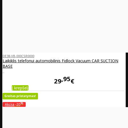
DE38-VB-000CSR0000
Laikiklis telefonui automobilinis Fidlock Vacuum CAR SUCTION
BASE
..
95
29
€
Į krepšelį
%
Akcija
-20