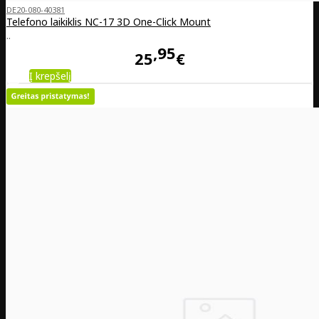
DE20-080-40381
Telefono laikiklis NC-17 3D One-Click Mount
..
95
25
€
Į krepšelį