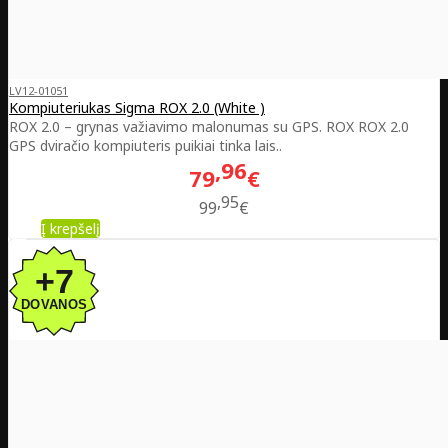
LV12-01051
Kompiuteriukas Sigma ROX 2.0 (White )
ROX 2.0 – grynas važiavimo malonumas su GPS. ROX ROX 2.0
GPS dviračio kompiuteris puikiai tinka lais..
96
79
€
95
99
€
Į krepšelį