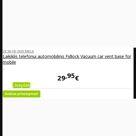
DE38-VB-000CMBLK
Laikiklis telefonui automobilinis Fidlock Vacuum car vent base for
mobile
..
95
29
€
Į krepšelį