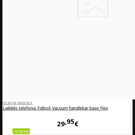
DE38-VB-0000CBLK
Laikiklis telefonui Fidlock Vacuum handlebar base Flex
..
95
29
€
Į krepšelį