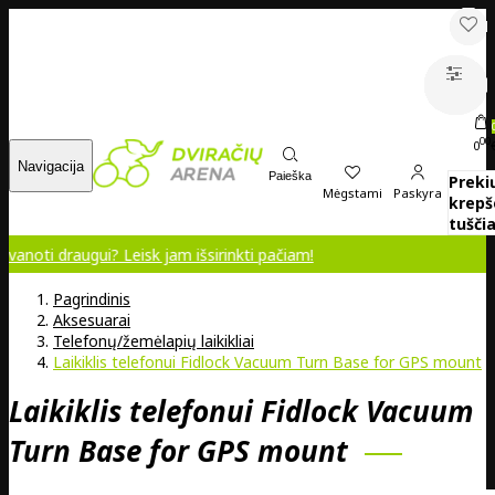
00
0
Navigacija
Paieška
Preki
Mėgstami
Paskyra
krepš
tuščia
ugui? Leisk jam išsirinkti pačiam!
Pagrindinis
Aksesuarai
Telefonų/žemėlapių laikikliai
Laikiklis telefonui Fidlock Vacuum Turn Base for GPS mount
Laikiklis telefonui Fidlock Vacuum
Turn Base for GPS mount