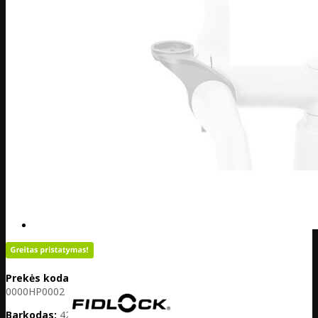
Prekės kodas:
DE38-VB-
0000HP0002
Barkodas:
4251207403590