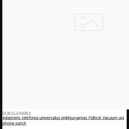
DE38-VC-01600BLK
Adapteris telefonui universalus priklijuojamas Fidlock Vacuum uni
phone patch
..