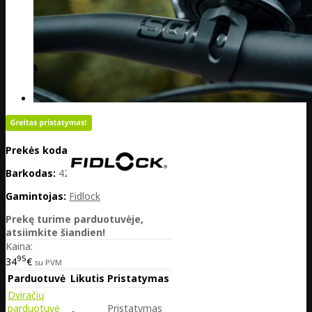
Prekės kodas:
DE38-VC-01200BLK
Barkodas:
4251207402067
Gamintojas:
Fidlock
Prekę turime parduotuvėje,
atsiimkite šiandien!
Kaina:
95
34
€
su PVM
Parduotuvė
Likutis
Pristatymas
Dviračių
parduotuvė
Pristatymas