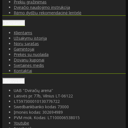
Prekių grąžinimas
Dviračio naudojimo instrukcija
Rėmo dydžių rekomendacinė lentelė
Klientams
Klientams
Užsakymų istorija
Norų sąrašas
Gamintojai
Prekės su nuolaida
Dovanų kuponai
Svetainės medis
Kontaktai
Rekvizitai
UAB "Dviračių arena"
Laisvės pr. 77b, Vilnius LT-06122
LT597300010130776722
Swedbankbanko kodas 73000
Įmonės kodas: 302694989
PVM mok. Kodas: LT100006538015
Youtube