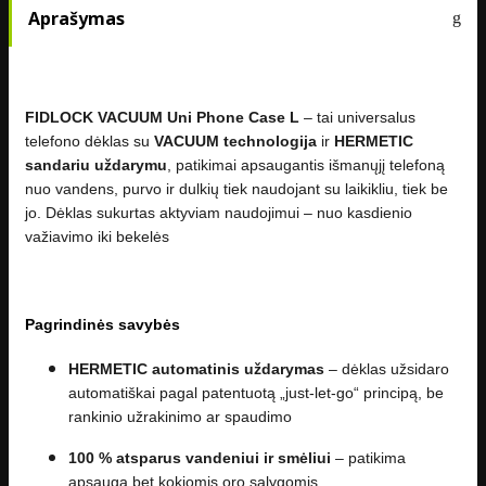
Aprašymas
FIDLOCK VACUUM Uni Phone Case L
– tai universalus
telefono dėklas su
VACUUM technologija
ir
HERMETIC
sandariu uždarymu
, patikimai apsaugantis išmanųjį telefoną
nuo vandens, purvo ir dulkių tiek naudojant su laikikliu, tiek be
jo. Dėklas sukurtas aktyviam naudojimui – nuo kasdienio
važiavimo iki bekelės
Pagrindinės savybės
HERMETIC automatinis uždarymas
– dėklas užsidaro
automatiškai pagal patentuotą „just-let-go“ principą, be
rankinio užrakinimo ar spaudimo
100 % atsparus vandeniui ir smėliui
– patikima
apsauga bet kokiomis oro sąlygomis