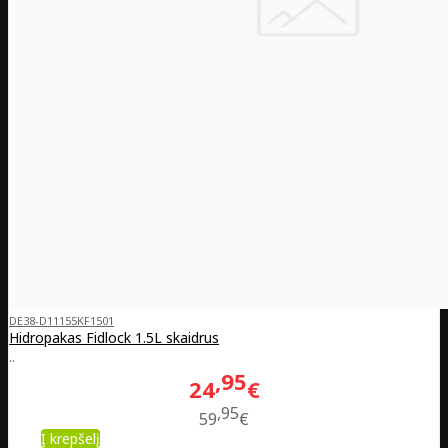
DE38-D11155KF1501
Hidropakas Fidlock 1.5L skaidrus
..
95
24
€
95
59
€
Į krepšelį