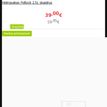
Hidropakas Fidlock 2.5L skaidrus
..
00
39
€
95
59
€
Į krepšelį