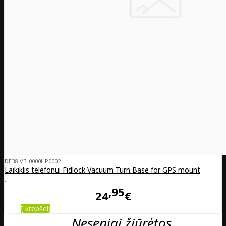
DE38-VB-0000HP0002
Laikiklis telefonui Fidlock Vacuum Turn Base for GPS mount
..
95
24
€
Į krepšelį
Neseniai žiūrėtos