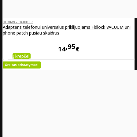
DE38-VC-01600CLR
Adapteris telefonui universalus priklijuojams Fidlock VACUUM uni
phone patch pusiau skaidrus
..
95
14
€
Į krepšelį