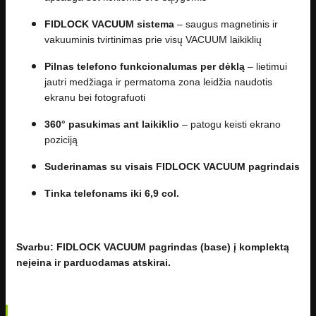
FIDLOCK VACUUM sistema
– saugus magnetinis ir
vakuuminis tvirtinimas prie visų VACUUM laikiklių
Pilnas telefono funkcionalumas per dėklą
– lietimui
jautri medžiaga ir permatoma zona leidžia naudotis
ekranu bei fotografuoti
360° pasukimas ant laikiklio
– patogu keisti ekrano
poziciją
Suderinamas su visais FIDLOCK VACUUM pagrindais
Tinka telefonams iki 6,9 col.
Svarbu: FIDLOCK VACUUM pagrindas (base) į komplektą
neįeina ir parduodamas atskirai.