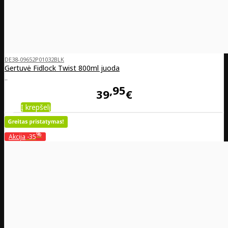
DE38-09652P01032BLK
Gertuvė Fidlock Twist 800ml juoda
..
95
39
€
Į krepšelį
%
Akcija
-35