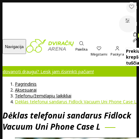
00
0
Navigacija
Paieška
Preki
Mėgstami
Paskyra
krepš
tuščia
raugui? Leisk jam išsirinkti pačiam!
Pagrindinis
Aksesuarai
Telefonų/žemėlapių laikikliai
Dėklas telefonui sandarus Fidlock Vacuum Uni Phone Case L
Dėklas telefonui sandarus Fidlock
Vacuum Uni Phone Case L