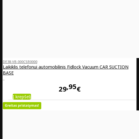
DE38-VB-000CSR0000
Laikiklis telefonui automobilinis Fidlock Vacuum CAR SUCTION
BASE
..
95
29
€
Į krepšelį