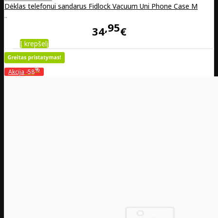
Dėklas telefonui sandarus Fidlock Vacuum Uni Phone Case M
..
95
34
€
Į krepšelį
%
Akcija
-58