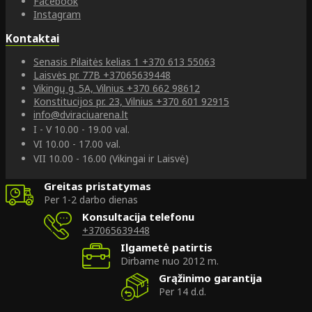
Facebook
Instagram
Kontaktai
Senasis Pilaitės kelias 1
+370 613 55063
Laisvės pr. 77B
+37065639448
Vikingų g. 5A, Vilnius
+370 662 98612
Konstitucijos pr. 23, Vilnius
+370 601 92915
info@dviraciuarena.lt
I - V 10.00 - 19.00 val.
VI 10.00 - 17.00 val.
VII 10.00 - 16.00 (Vikingai ir Laisvė)
Greitas pristatymas
Per 1-2 darbo dienas
Konsultacija telefonu
+37065639448
Ilgametė patirtis
Dirbame nuo 2012 m.
Grąžinimo garantija
Per 14 d.d.