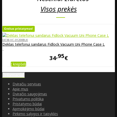
Visos prekės
DE38-VC-01200BLK
Dėklas telefonui sandarus Fidlock Vacuum Uni Phone Case L
..
95
34
€
Į krepšelį
Informacija
Dviračių servisas
Apie mus
Dviračio saugojimas
Privatumo politika
Pristatymo būdai
Apmokėjimo būdai
Pirkimo sąlygos ir taisyklės