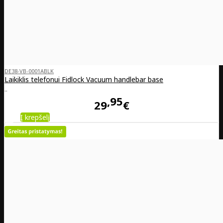
DE38-VB-0001ABLK
Laikiklis telefonui Fidlock Vacuum handlebar base
..
95
29
€
Į krepšelį