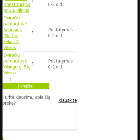
1
Konstitucijos
0-2 d.d.
pr. 23, Vilnius
Dviračių
parduotuvė
Senosios
Pristatymas
1
Pilaites
0-2 d.d.
kelias 1,
Vilnius
Dviračių
parduotuvė
Pristatymas
1
Vikingų g. 5A,
0-2 d.d.
Vilnius
Turite klausimų apie šią
Klauskite
prekę?