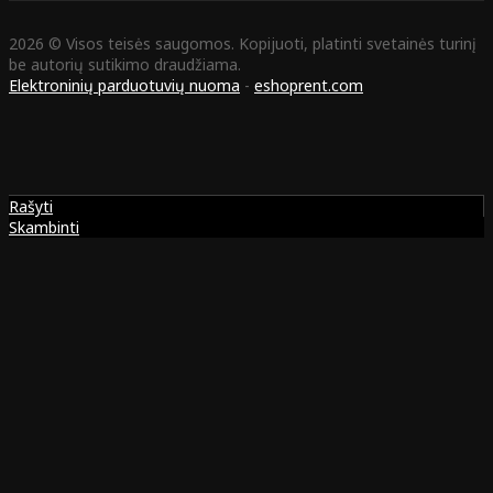
2026 © Visos teisės saugomos. Kopijuoti, platinti svetainės turinį
be autorių sutikimo draudžiama.
Elektroninių parduotuvių nuoma
-
eshoprent.com
Rašyti
Skambinti