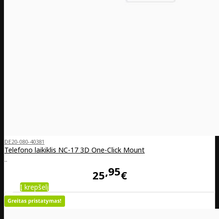
DE20-080-40381
Telefono laikiklis NC-17 3D One-Click Mount
..
95
25
€
Į krepšelį