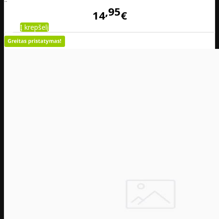
95
14
€
Į krepšelį