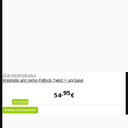
DE38-09643P00002BLK
Krepšelis ant rėmo Fidlock Twist + uni base
..
95
54
€
Į krepšelį