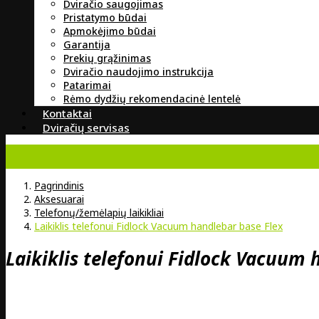
Dviračio saugojimas
Pristatymo būdai
Apmokėjimo būdai
Garantija
Prekių grąžinimas
Dviračio naudojimo instrukcija
Patarimai
Rėmo dydžių rekomendacinė lentelė
Kontaktai
Dviračių servisas
Pagrindinis
Aksesuarai
Telefonų/žemėlapių laikikliai
Laikiklis telefonui Fidlock Vacuum handlebar base Flex
Laikiklis telefonui Fidlock Vacuum 