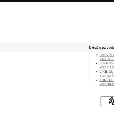
Dviračių parduot
LAISVĖS 
+370 656 3
SENASIS 
+370 613 5
VIKINGŲ 
+370 662 9
KONSTITU
+370 601 9