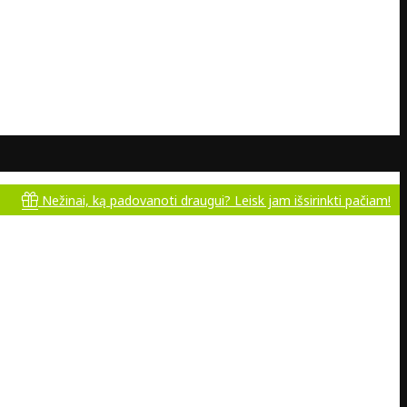
žinai, ką padovanoti draugui? Leisk jam išsirinkti pačiam!