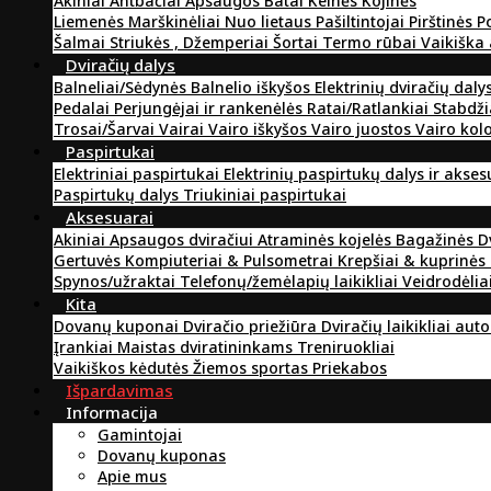
Akiniai
Antbačiai
Apsaugos
Batai
Kelnės
Kojinės
Liemenės
Marškinėliai
Nuo lietaus
Pašiltintojai
Pirštinės
P
Šalmai
Striukės , Džemperiai
Šortai
Termo rūbai
Vaikiška
Dviračių dalys
Balneliai/Sėdynės
Balnelio iškyšos
Elektrinių dviračių daly
Pedalai
Perjungėjai ir rankenėlės
Ratai/Ratlankiai
Stabdži
Trosai/Šarvai
Vairai
Vairo iškyšos
Vairo juostos
Vairo kol
Paspirtukai
Elektriniai paspirtukai
Elektrinių paspirtukų dalys ir akse
Paspirtukų dalys
Triukiniai paspirtukai
Aksesuarai
Akiniai
Apsaugos dviračiui
Atraminės kojelės
Bagažinės
D
Gertuvės
Kompiuteriai & Pulsometrai
Krepšiai & kuprinės
Spynos/užraktai
Telefonų/žemėlapių laikikliai
Veidrodėlia
Kita
Dovanų kuponai
Dviračio priežiūra
Dviračių laikikliai aut
Įrankiai
Maistas dviratininkams
Treniruokliai
Vaikiškos kėdutės
Žiemos sportas
Priekabos
Išpardavimas
Informacija
Gamintojai
Dovanų kuponas
Apie mus