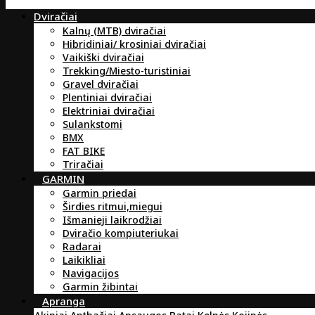
Dviračiai
Kalnų (MTB) dviračiai
Hibridiniai/ krosiniai dviračiai
Vaikiški dviračiai
Trekking/Miesto-turistiniai
Gravel dviračiai
Plentiniai dviračiai
Elektriniai dviračiai
Sulankstomi
BMX
FAT BIKE
Triračiai
GARMIN
Garmin priedai
Širdies ritmui,miegui
Išmanieji laikrodžiai
Dviračio kompiuteriukai
Radarai
Laikikliai
Navigacijos
Garmin žibintai
Apranga