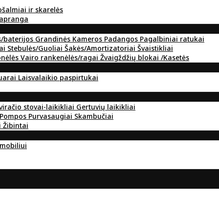
ošalmiai ir skarelės
 apranga
s/baterijos
Grandinės
Kameros
Padangos
Pagalbiniai ratukai
ai
Stebulės/Guoliai
Šakės/Amortizatoriai
Švaistikliai
onėlės
Vairo rankenėlės/ragai
Žvaigždžių blokai /Kasetės
suarai
Laisvalaikio paspirtukai
viračio stovai-laikikliai
Gertuvių laikikliai
Pompos
Purvasaugiai
Skambučiai
i
Žibintai
omobiliui