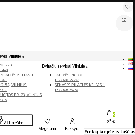
uvės Vilniuje
PR. 77B
Dviračių servisai Vilniuje
9 448
PILAITĖS KELIAS 1
LAISVĖS PR. 77B
5063
+370 683 79 762
G. 5A, VILNIUS
SENASIS PILAITĖS KELIAS 1
8612
+370 603 63257
CIJOS PR. 23, VILNIUS
2915
0
00
0
€
AI Paieška
Mėgstami
Paskyra
Prekių krepšelis tuščias