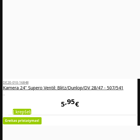
DE20-010-16848
Kamera 24" Supero Ventil: Blitz/Dunlop/DV 28/47 - 507/541
..
95
5
€
Į krepšelį