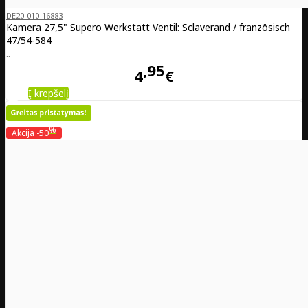
DE20-010-16883
Kamera 27,5" Supero Werkstatt Ventil: Sclaverand / französisch
47/54-584
..
95
4
€
Į krepšelį
%
Akcija
-50