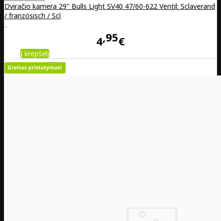
Dviračio kamera 29" Bulls Light SV40 47/60-622 Ventil: Sclaverand
/ französisch / Scl
..
95
4
€
Į krepšelį