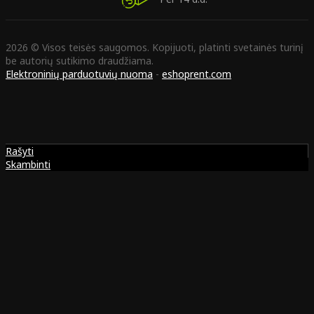
2026 © Visos teisės saugomos. Kopijuoti, platinti svetainės turinį
be autorių sutikimo draudžiama.
Elektroninių parduotuvių nuoma
-
eshoprent.com
Rašyti
Skambinti