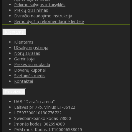
Pirkimo sąlygos ir taisyklės
Prekių grąžinimas
Dviračio naudojimo instrukcija
Rėmo dydžių rekomendacinė lentelė
Klientams
Klientams
Užsakymų istorija
Norų sąrašas
Gamintojai
Prekės su nuolaida
Dovanų kuponai
Svetainės medis
Kontaktai
Rekvizitai
UAB "Dviračių arena"
Laisvės pr. 77b, Vilnius LT-06122
LT597300010130776722
Swedbankbanko kodas 73000
Įmonės kodas: 302694989
PVM mok. Kodas: LT100006538015