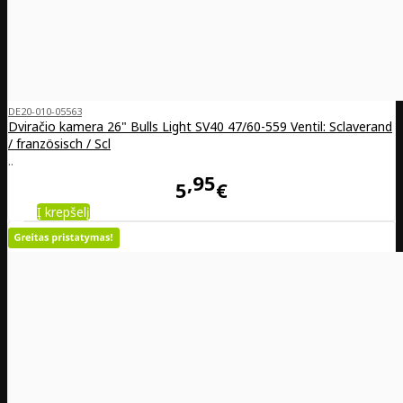
DE20-010-05563
Dviračio kamera 26" Bulls Light SV40 47/60-559 Ventil: Sclaverand
/ französisch / Scl
..
95
5
€
Į krepšelį