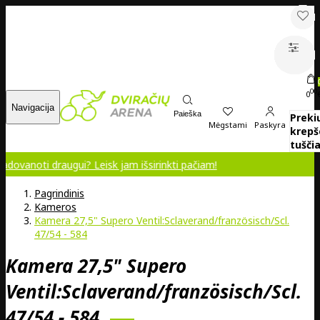
00
0
Navigacija
Paieška
Preki
Mėgstami
Paskyra
krepš
tuščia
draugui? Leisk jam išsirinkti pačiam!
Pagrindinis
Kameros
Kamera 27,5" Supero Ventil:Sclaverand/französisch/Scl.
47/54 - 584
Kamera 27,5" Supero
Ventil:Sclaverand/französisch/Scl.
47/54 - 584