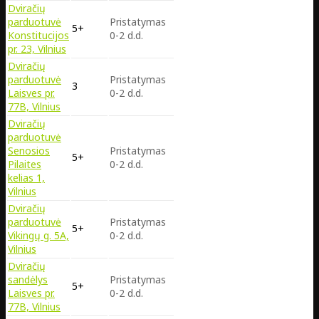
Dviračių
parduotuvė
Pristatymas
5+
Konstitucijos
0-2 d.d.
pr. 23, Vilnius
Dviračių
parduotuvė
Pristatymas
3
Laisves pr.
0-2 d.d.
77B, Vilnius
Dviračių
parduotuvė
Senosios
Pristatymas
5+
Pilaites
0-2 d.d.
kelias 1,
Vilnius
Dviračių
parduotuvė
Pristatymas
5+
Vikingų g. 5A,
0-2 d.d.
Vilnius
Dviračių
sandėlys
Pristatymas
5+
Laisves pr.
0-2 d.d.
77B, Vilnius