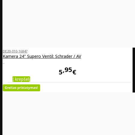
DE20-010-16847
Kamera 24" Supero Ventil: Schrader / AV
..
95
5
€
Į krepšelį