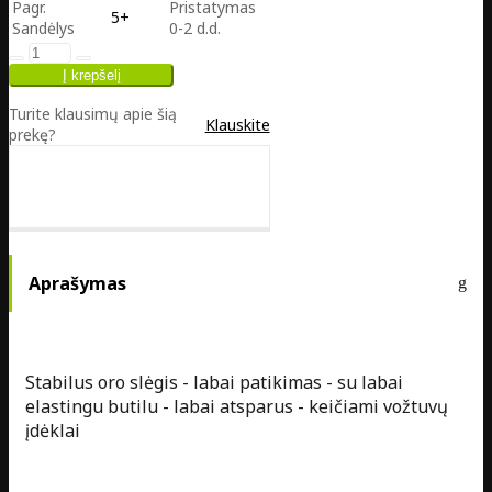
Pagr.
Pristatymas
5+
Sandėlys
0-2 d.d.
Turite klausimų apie šią
Klauskite
prekę?
Aprašymas
Stabilus oro slėgis - labai patikimas - su labai
elastingu butilu - labai atsparus - keičiami vožtuvų
įdėklai