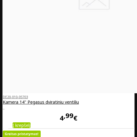
DE20-010-05703
Kamera 14" Pegasus dviratiniu ventiliu
..
99
4
€
Į krepšelį