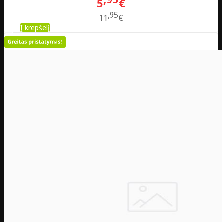
5
€
95
11
€
Į krepšelį