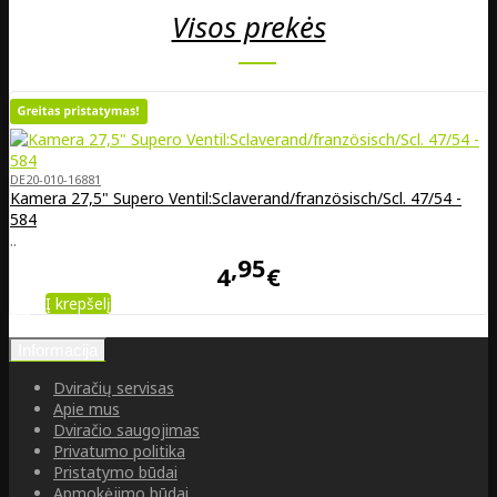
Visos prekės
DE20-010-16881
Kamera 27,5" Supero Ventil:Sclaverand/französisch/Scl. 47/54 -
584
..
95
4
€
Į krepšelį
Informacija
Dviračių servisas
Apie mus
Dviračio saugojimas
Privatumo politika
Pristatymo būdai
Apmokėjimo būdai