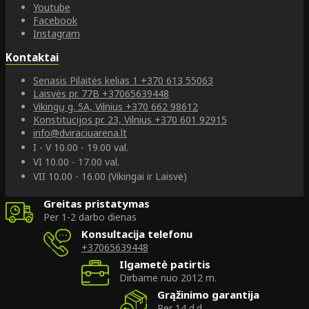
Youtube
Facebook
Instagram
Kontaktai
Senasis Pilaitės kelias 1
+370 613 55063
Laisvės pr. 77B
+37065639448
Vikingų g. 5A, Vilnius
+370 662 98612
Konstitucijos pr. 23, Vilnius
+370 601 92915
info@dviraciuarena.lt
I - V 10.00 - 19.00 val.
VI 10.00 - 17.00 val.
VII 10.00 - 16.00 (Vikingai ir Laisvė)
Greitas pristatymas
Per 1-2 darbo dienas
Konsultacija telefonu
+37065639448
Ilgametė patirtis
Dirbame nuo 2012 m.
Grąžinimo garantija
Per 14 d.d.