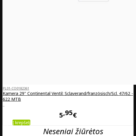
PL01-CO0182361
Kamera 29" Continental Ventil: Sclaverand/französisch/Scl. 47/62 -
622 MTB
..
95
5
€
Į krepšelį
Neseniai žiūrėtos