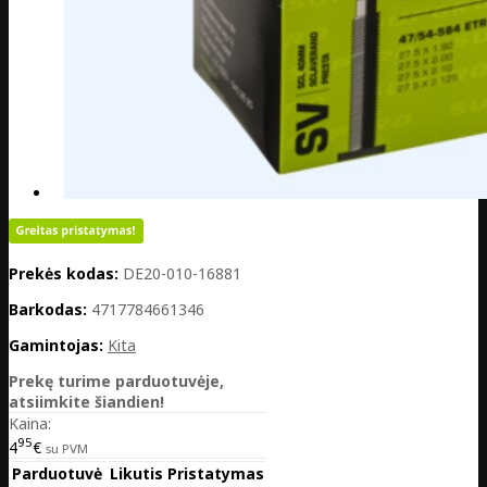
Prekės kodas:
DE20-010-16881
Barkodas:
4717784661346
Gamintojas:
Kita
Prekę turime parduotuvėje,
atsiimkite šiandien!
Kaina:
95
4
€
su PVM
Parduotuvė
Likutis
Pristatymas