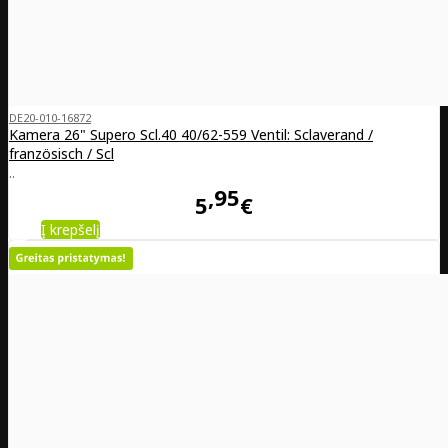
DE20-010-16872
Kamera 26" Supero Scl.40 40/62-559 Ventil: Sclaverand /
französisch / Scl
..
95
5
€
Į krepšelį