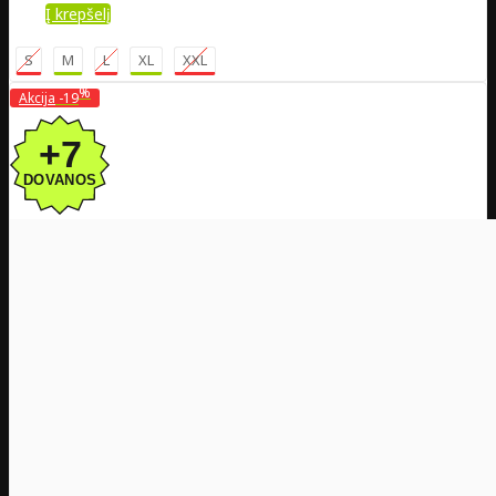
Į krepšelį
S
M
L
XL
XXL
%
Akcija
-19