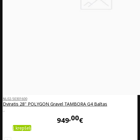
NL02-50301600
Dviratis 28" POLYGON Gravel TAMBORA G4 Baltas
..
00
949
€
Į krepšelį