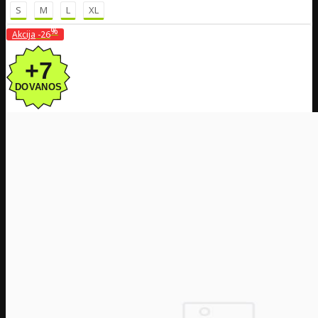
S
M
L
XL
%
Akcija
-26