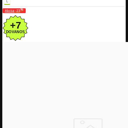
L
%
Akcija
-23