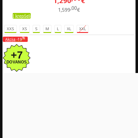
1,290
€
00
1,599
€
Į krepšelį
XXS
XS
S
M
L
XL
XXL
%
Akcija
-19