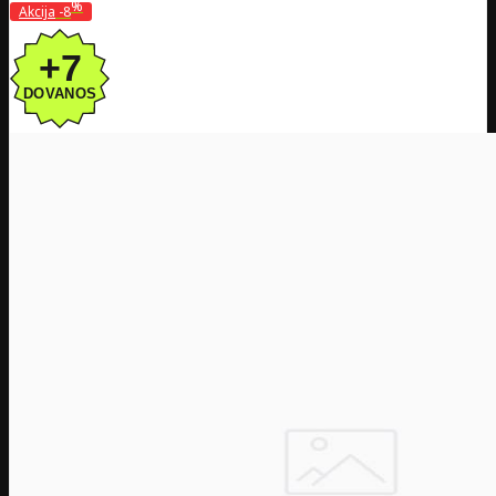
%
Akcija
-8