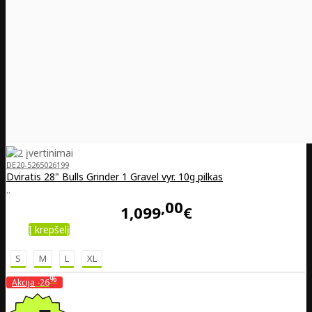
DE20-5265026199
Dviratis 28" Bulls Grinder 1 Gravel vyr. 10g pilkas
..
00
1,099
€
Į krepšelį
S
M
L
XL
%
Akcija
-26