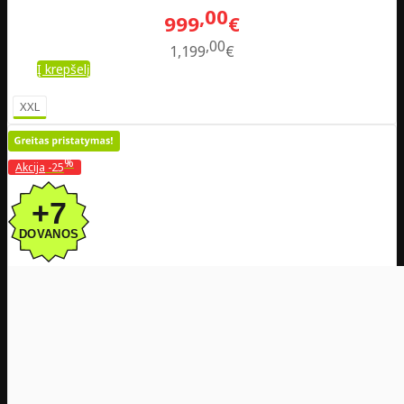
00
999
€
00
1,199
€
Į krepšelį
XXL
%
Akcija
-25