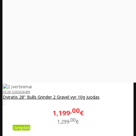
DE20-5265026499
Dviratis 28" Bulls Grinder 2 Gravel vyr. 10g juodas
..
00
1,199
€
00
1,299
€
Į krepšelį