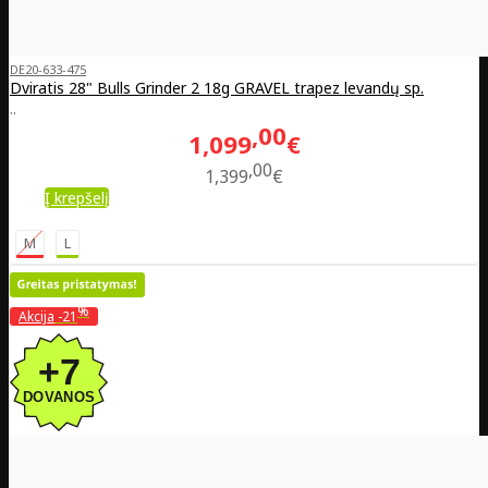
DE20-633-475
Dviratis 28" Bulls Grinder 2 18g GRAVEL trapez levandų sp.
..
00
1,099
€
00
1,399
€
Į krepšelį
M
L
%
Akcija
-21