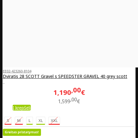
EE02-423260-8104
Dviratis 28 SCOTT Gravel s SPEEDSTER GRAVEL 40 grey scott
..
00
1,190
€
00
1,599
€
Į krepšelį
S
M
L
XL
XXL