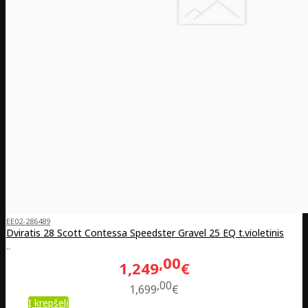
EE02-286489
Dviratis 28 Scott Contessa Speedster Gravel 25 EQ t.violetinis
..
00
1,249
€
00
1,699
€
Į krepšelį