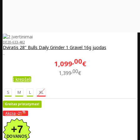
DE20-633-482
Dviratis 28" Bulls Daily Grinder 1 Gravel 16g juodas
..
00
1,099
€
00
1,399
€
Į krepšelį
S
M
L
XL
%
Akcija
-21