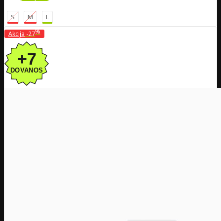
S
M
L
%
Akcija
-27