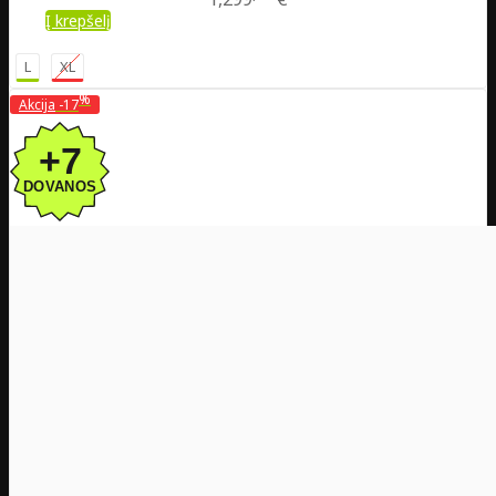
Į krepšelį
L
XL
%
Akcija
-17