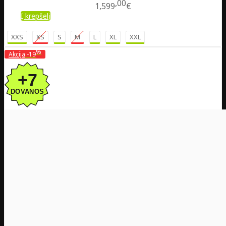
00
1,599
€
Į krepšelį
XXS
XS
S
M
L
XL
XXL
%
Akcija
-19