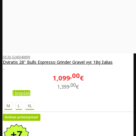
DE20-5245040899
Dviratis 28" Bulls Espresso Grinder Gravel vyr. 18g žalias
..
00
1,099
€
00
1,399
€
Į krepšelį
M
L
XL