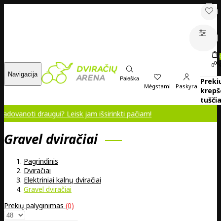
00
0
Navigacija
Paieška
Preki
Mėgstami
Paskyra
krepš
tuščia
 draugui? Leisk jam išsirinkti pačiam!
Gravel dviračiai
Pagrindinis
Dviračiai
Elektriniai kalnų dviračiai
Gravel dviračiai
Prekių palyginimas
(0)