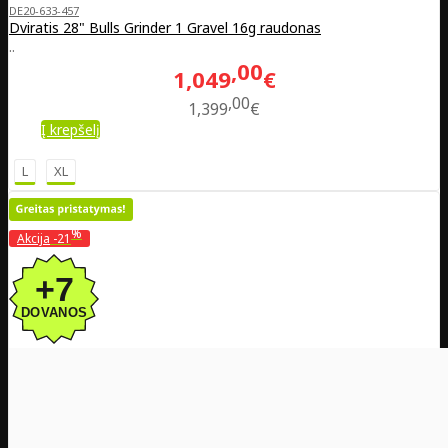
DE20-633-457
Dviratis 28" Bulls Grinder 1 Gravel 16g raudonas
..
00
1,049
€
00
1,399
€
Į krepšelį
L
XL
%
Akcija
-21