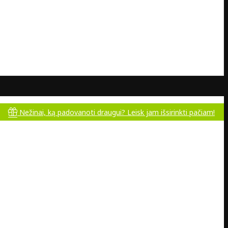
, ką padovanoti draugui? Leisk jam išsirinkti pačiam!