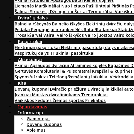
Akiniai
Antbačiai
Apsaugos
Batai
Kelnės
Kojinės
Liemenės
Marškinėliai
Nuo lietaus
Pašiltintojai
Pirštinės
P
Šalmai
Striukės , Džemperiai
Šortai
Termo rūbai
Vaikiška
Dviračių dalys
Balneliai/Sėdynės
Balnelio iškyšos
Elektrinių dviračių daly
Pedalai
Perjungėjai ir rankenėlės
Ratai/Ratlankiai
Stabdži
Trosai/Šarvai
Vairai
Vairo iškyšos
Vairo juostos
Vairo kol
Paspirtukai
Elektriniai paspirtukai
Elektrinių paspirtukų dalys ir akse
Paspirtukų dalys
Triukiniai paspirtukai
Aksesuarai
Akiniai
Apsaugos dviračiui
Atraminės kojelės
Bagažinės
D
Gertuvės
Kompiuteriai & Pulsometrai
Krepšiai & kuprinės
Spynos/užraktai
Telefonų/žemėlapių laikikliai
Veidrodėlia
Kita
Dovanų kuponai
Dviračio priežiūra
Dviračių laikikliai aut
Įrankiai
Maistas dviratininkams
Treniruokliai
Vaikiškos kėdutės
Žiemos sportas
Priekabos
Išpardavimas
Informacija
Gamintojai
Dovanų kuponas
Apie mus