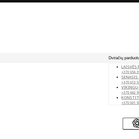
Dviračių parduot
LAISVĖS 
+370 656 3
SENASIS 
+370 613 5
VIKINGŲ 
+370 662 9
KONSTITU
+370 601 9