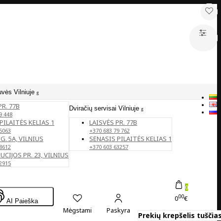
uvės Vilniuje
PR. 77B
Dviračių servisai Vilniuje
9 448
PILAITĖS KELIAS 1
LAISVĖS PR. 77B
5063
+370 683 79 762
G. 5A, VILNIUS
SENASIS PILAITĖS KELIAS 1
8612
+370 603 63257
CIJOS PR. 23, VILNIUS
2915
0
00
0
€
AI Paieška
Mėgstami
Paskyra
Prekių krepšelis tuščias