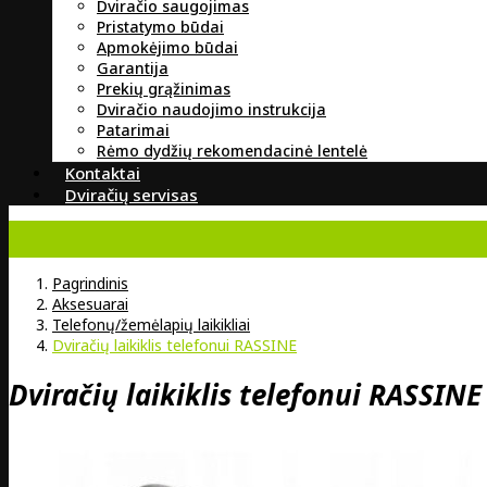
Dviračio saugojimas
Pristatymo būdai
Apmokėjimo būdai
Garantija
Prekių grąžinimas
Dviračio naudojimo instrukcija
Patarimai
Rėmo dydžių rekomendacinė lentelė
Kontaktai
Dviračių servisas
Pagrindinis
Aksesuarai
Telefonų/žemėlapių laikikliai
Dviračių laikiklis telefonui RASSINE
Dviračių laikiklis telefonui RASSIN