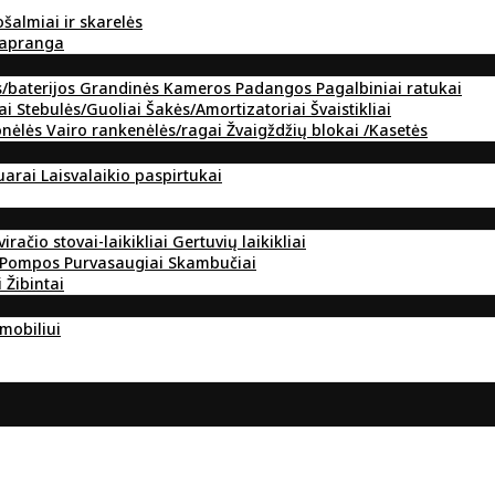
ošalmiai ir skarelės
 apranga
s/baterijos
Grandinės
Kameros
Padangos
Pagalbiniai ratukai
ai
Stebulės/Guoliai
Šakės/Amortizatoriai
Švaistikliai
onėlės
Vairo rankenėlės/ragai
Žvaigždžių blokai /Kasetės
suarai
Laisvalaikio paspirtukai
viračio stovai-laikikliai
Gertuvių laikikliai
Pompos
Purvasaugiai
Skambučiai
i
Žibintai
omobiliui