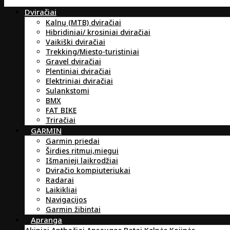
Dviračiai
Kalnų (MTB) dviračiai
Hibridiniai/ krosiniai dviračiai
Vaikiški dviračiai
Trekking/Miesto-turistiniai
Gravel dviračiai
Plentiniai dviračiai
Elektriniai dviračiai
Sulankstomi
BMX
FAT BIKE
Triračiai
GARMIN
Garmin priedai
Širdies ritmui,miegui
Išmanieji laikrodžiai
Dviračio kompiuteriukai
Radarai
Laikikliai
Navigacijos
Garmin žibintai
Apranga