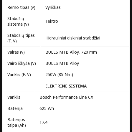
Rėmo tipas (v)
Vyriškas
Stabdžių
Tektro
sistema (V)
Stabdžių tipas
Hidrauliniai diskiniai stabdžiai
(F, V)
Vairas (v)
BULLS MTB Alloy, 720 mm
Vairo iškyša (V)
BULLS MTB Alloy
Variklis (F, V)
250W (85 Nm)
ELEKTRINĖ SISTEMA
Variklis
Bosch Performance Line CX
Baterija
625 Wh
Baterijos
17.4
talpa (Ah)