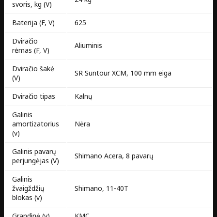
svoris, kg (V)
Baterija (F, V)
625
Dviračio
Aliuminis
rėmas (F, V)
Dviračio šakė
SR Suntour XCM, 100 mm eiga
(V)
Dviračio tipas
Kalnų
Galinis
amortizatorius
Nėra
(v)
Galinis pavarų
Shimano Acera, 8 pavarų
perjungėjas (V)
Galinis
žvaigždžių
Shimano, 11-40T
blokas (v)
Grandinė (v)
KMC