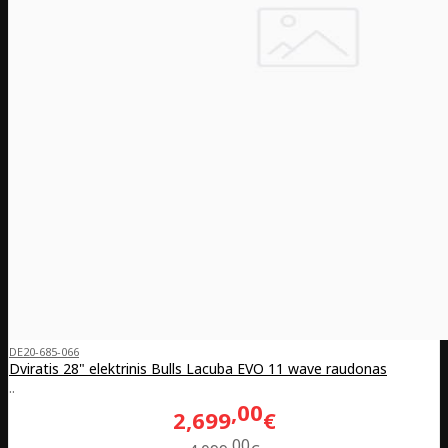
DE20-685-066
Dviratis 28" elektrinis Bulls Lacuba EVO 11 wave raudonas
..
00
2,699
€
00