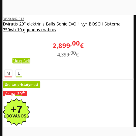
DE20-847-013
Dviratis 29" elektrinis Bulls Sonic EVO 1 vyr. BOSCH Sistema
750wh 10 g juodas matinis
..
00
2,899
€
00
4,399
€
Į krepšelį
M
L
%
Akcija
-30