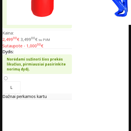
Kaina:
00
00
2,499
€
3,499
€
su PVM
00
Sutaupote - 1,000
€
Dydis:
Norėdami sužinoti šios prekės
likučius, pirmiausiai pasirinkite
norimą dydį.
L
Dažnai perkamos kartu