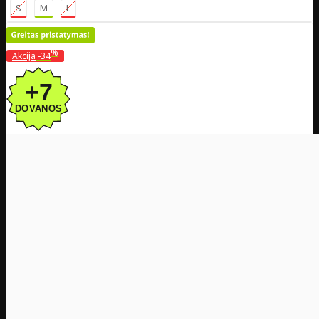
S
M
L
%
Akcija
-34