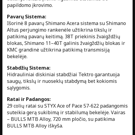
papildomo įkrovimo.
Pavarų Sistema:
Išorinė 8 pavarų Shimano Acera sistema su Shimano
Altus perjungimo rankenėle užtikrina tikslų ir
patikimą pavarų keitimą. 38T priekinis žvaigždžių
blokas, Shimano 11–40T galinis žvaigždžių blokas ir
KMC grandinė užtikrina patikimą transmisiją
bekelėje.
Stabdžių Sistema:
Hidrauliniai diskiniai stabdžiai Tektro garantuoja
saugų, tikslų ir nuoseklų stabdymą bet kokiomis
sąlygomis.
Ratai ir Padangos:
29 colių ratai su STYX Ace of Pace 57-622 padangomis
suteikia gerą sukibimą ir stabilumą bekelėje. Vairas
– BULLS MTB Alloy, 720 mm pločio, su patikima
BULLS MTB Alloy iškyša.