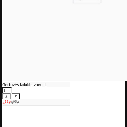
Gertuvės laikiklis vairui L
▲
▼
95
95
4
€
8
€