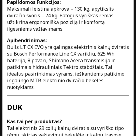
Papildomos Funkcijos:
Maksimali leistina apkrova – 130 kg, apytikslis
dviračio svoris – 24 kg. Patogus vyriškas rėmas
užtikrina ergonomišką poziciją ir komfortą
ilgesniems važiavimams.
Apibendrinimas:
Bulls LT CX EVO yra galingas elektrinis kalnų dviratis
su Bosch Performance Line CX varikliu, 625 Wh
baterija, 8 pavarų Shimano Acera transmisija ir
patikimais hidrauliniais Tektro stabdžiais. Tai
idealus pasirinkimas vyrams, ieškantiems patikimo
ir galingo MTB elektrinio dviračio bekelės
nuotykiams.
DUK
Kas tai per produktas?
Tai elektrinis 29 colių kalnų dviratis su vyriško tipo
rėmu, skirtas važiavimui bekelėje ir kalnų trasose.