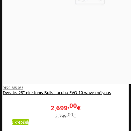
DE20-685-053
Dviratis 28" elektrinis Bulls Lacuba EVO 10 wave mėlynas
..
00
2,699
€
00
3,799
€
Į krepšelį