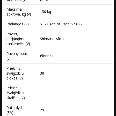
Maksimali
130 kg
apkrova, kg (v)
Padangos (V)
STYX Ace of Pace 57-622
Pavarų
perjungimo
Shimano Altus
rankenėlės (V)
Pavarų tipas
Išorinės
(v)
Priekinis
žvaigždžių
38T
blokas (V)
Priekinių
žvaigždžių
1
skaičius (V)
Ratų dydis
29
(F,V)