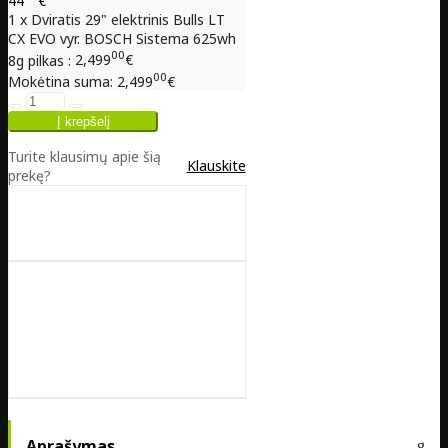
44
€
1 x Dviratis 29" elektrinis Bulls LT
CX EVO vyr. BOSCH Sistema 625wh
00
8g pilkas :
2,499
€
00
Mokėtina suma:
2,499
€
Turite klausimų apie šią
Klauskite
prekę?
Aprašymas