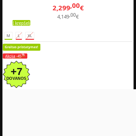
00
2,299
€
00
4,149
€
Į krepšelį
M
L
XL
%
Akcija
-45