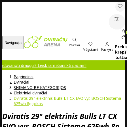
00
0
Navigacija
Paieška
Preki
Mėgstami
Paskyra
krepš
tuščia
draugui? Leisk jam išsirinkti pačiam!
Pagrindinis
Dviračiai
SHIMANO BE KATEGORIJOS
Elektriniai dviračiai
Dviratis 29" elektrinis Bulls LT CX EVO vyr. BOSCH Sistema
625wh 8g pilkas
Dviratis 29" elektrinis Bulls LT CX
EVO vyr. BOSCH Sistema 625wh 8g