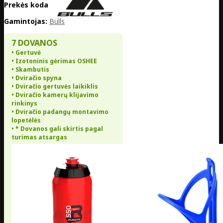
Prekės kodas:
DE20-836-657
Gamintojas:
Bulls
7 DOVANOS
• Gertuvė
• Izotoninis gėrimas OSHEE
• Skambutis
• Dviračio spyna
• Dviračio gertuvės laikiklis
• Dviračio kamerų klijavimo
rinkinys
• Dviračio padangų montavimo
lopetėlės
• * Dovanos gali skirtis pagal
turimas atsargas