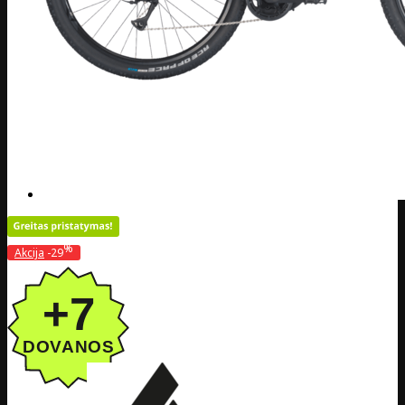
%
Akcija
-29