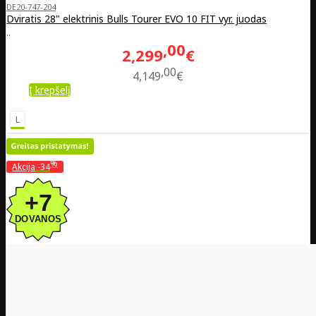
DE20-747-204
Dviratis 28" elektrinis Bulls Tourer EVO 10 FIT vyr. juodas
..
00
2,299
€
00
4,149
€
Į krepšelį
L
%
Akcija
-34