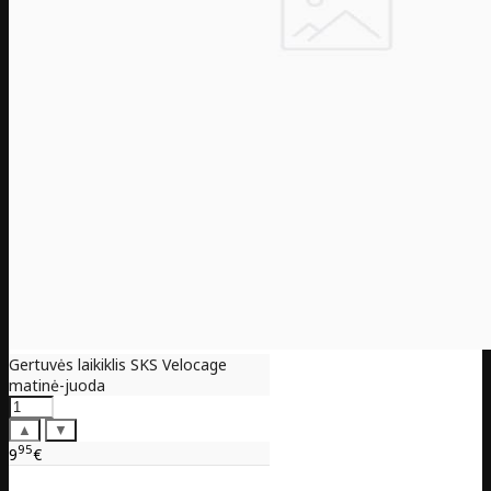
Gertuvės laikiklis SKS Velocage
matinė-juoda
▲
▼
95
9
€