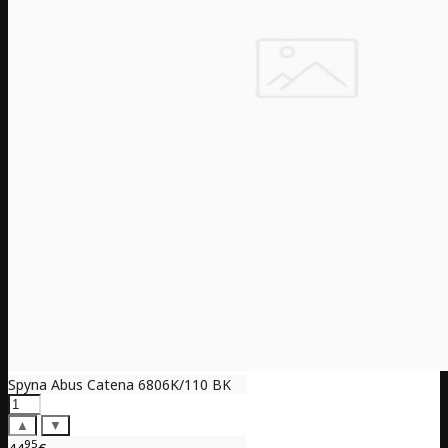
Spyna Abus Catena 6806K/110 BK
▲
▼
95