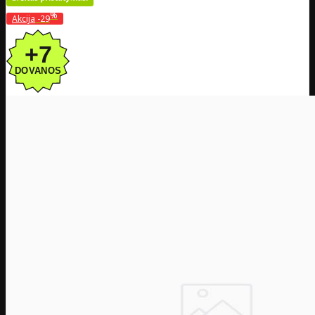
%
Akcija
-29