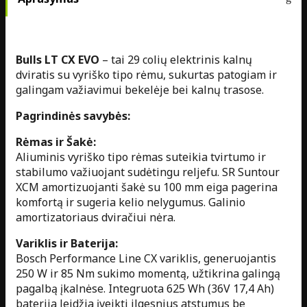
Bulls LT CX EVO
– tai 29 colių elektrinis kalnų
dviratis su vyriško tipo rėmu, sukurtas patogiam ir
galingam važiavimui bekelėje bei kalnų trasose.
Pagrindinės savybės:
Rėmas ir Šakė:
Aliuminis vyriško tipo rėmas suteikia tvirtumo ir
stabilumo važiuojant sudėtingu reljefu. SR Suntour
XCM amortizuojanti šakė su 100 mm eiga pagerina
komfortą ir sugeria kelio nelygumus. Galinio
amortizatoriaus dviračiui nėra.
Variklis ir Baterija:
Bosch Performance Line CX variklis, generuojantis
250 W ir 85 Nm sukimo momentą, užtikrina galingą
pagalbą įkalnėse. Integruota 625 Wh (36V 17,4 Ah)
baterija leidžia įveikti ilgesnius atstumus be