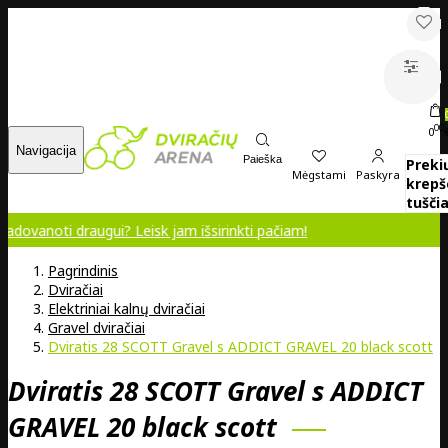
00
0
Navigacija
Paieška
Preki
Mėgstami
Paskyra
krepš
tuščia
draugui? Leisk jam išsirinkti pačiam!
Pagrindinis
Dviračiai
Elektriniai kalnų dviračiai
Gravel dviračiai
Dviratis 28 SCOTT Gravel s ADDICT GRAVEL 20 black scott
Dviratis 28 SCOTT Gravel s ADDICT
GRAVEL 20 black scott