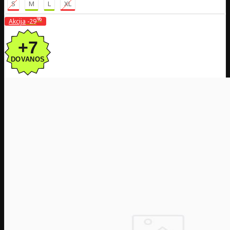
S
M
L
XL
%
Akcija
-29