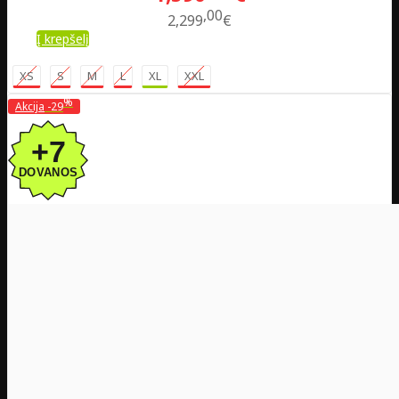
00
2,299
€
Į krepšelį
XS
S
M
L
XL
XXL
%
Akcija
-29