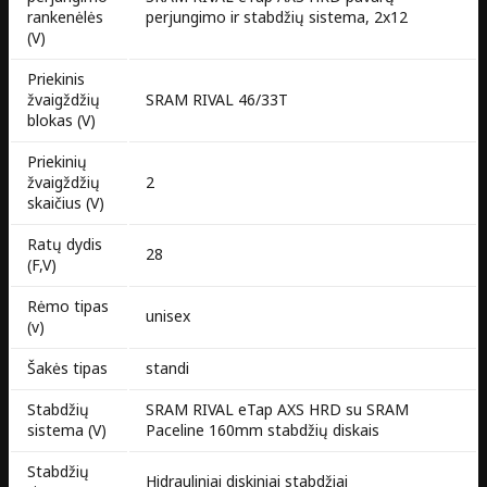
rankenėlės
perjungimo ir stabdžių sistema, 2x12
(V)
Priekinis
žvaigždžių
SRAM RIVAL 46/33T
blokas (V)
Priekinių
žvaigždžių
2
skaičius (V)
Ratų dydis
28
(F,V)
Rėmo tipas
unisex
(v)
Šakės tipas
standi
Stabdžių
SRAM RIVAL eTap AXS HRD su SRAM
sistema (V)
Paceline 160mm stabdžių diskais
Stabdžių
Hidrauliniai diskiniai stabdžiai