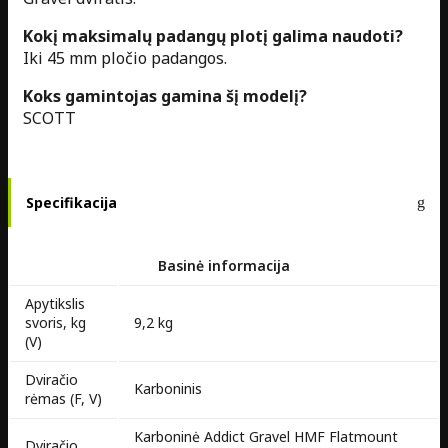
Kokį maksimalų padangų plotį galima naudoti?
Iki 45 mm pločio padangos.
Koks gamintojas gamina šį modelį?
SCOTT
Specifikacija
Basinė informacija
Apytikslis
svoris, kg
9,2 kg
(V)
Dviračio
Karboninis
rėmas (F, V)
Karboninė Addict Gravel HMF Flatmount
Dviračio