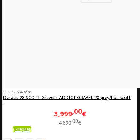
EE02-423226-8101
Dviratis 28 SCOTT Gravel s ADDICT GRAVEL 20 grey/lilac scott
..
00
3,999
€
00
4,690
€
Į krepšelį