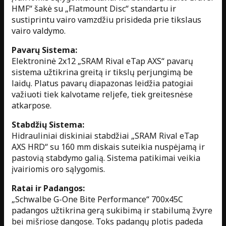
HMF“ šakė su „Flatmount Disc“ standartu ir
sustiprintu vairo vamzdžiu prisideda prie tikslaus
vairo valdymo.
Pavarų Sistema:
Elektroninė 2x12 „SRAM Rival eTap AXS“ pavarų
sistema užtikrina greitą ir tikslų perjungimą be
laidų. Platus pavarų diapazonas leidžia patogiai
važiuoti tiek kalvotame reljefe, tiek greitesnėse
atkarpose.
Stabdžių Sistema:
Hidrauliniai diskiniai stabdžiai „SRAM Rival eTap
AXS HRD“ su 160 mm diskais suteikia nuspėjamą ir
pastovią stabdymo galią. Sistema patikimai veikia
įvairiomis oro sąlygomis.
Ratai ir Padangos:
„Schwalbe G-One Bite Performance“ 700x45C
padangos užtikrina gerą sukibimą ir stabilumą žvyre
bei mišriose dangose. Toks padangų plotis padeda