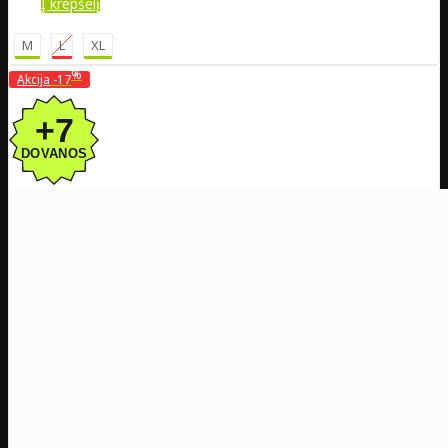
Į krepšelį
M
L
XL
%
Akcija
-17