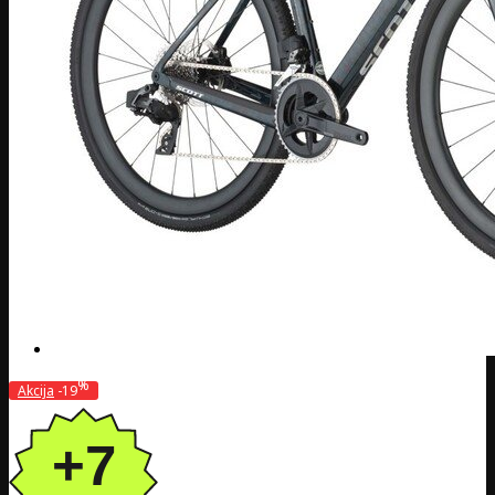
%
Akcija
-19