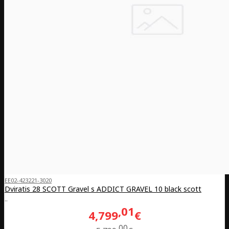
EE02-423221-3020
Dviratis 28 SCOTT Gravel s ADDICT GRAVEL 10 black scott
..
01
4,799
€
00