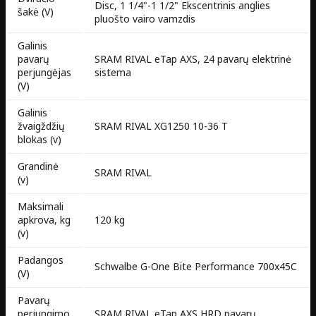
Disc, 1 1/4"-1 1/2" Ekscentrinis anglies
šakė (V)
pluošto vairo vamzdis
Galinis
pavarų
SRAM RIVAL eTap AXS, 24 pavarų elektrinė
perjungėjas
sistema
(V)
Galinis
žvaigždžių
SRAM RIVAL XG1250 10-36 T
blokas (v)
Grandinė
SRAM RIVAL
(v)
Maksimali
apkrova, kg
120 kg
(v)
Padangos
Schwalbe G-One Bite Performance 700x45C
(V)
Pavarų
perjungimo
SRAM RIVAL eTap AXS HRD pavarų