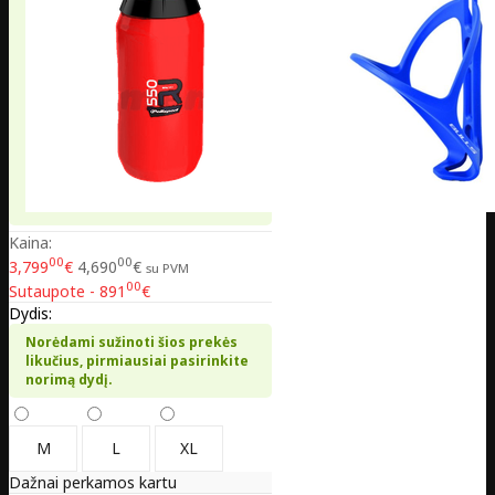
Kaina:
00
00
3,799
€
4,690
€
su PVM
00
Sutaupote - 891
€
Dydis:
Norėdami sužinoti šios prekės
likučius, pirmiausiai pasirinkite
norimą dydį.
M
L
XL
Dažnai perkamos kartu