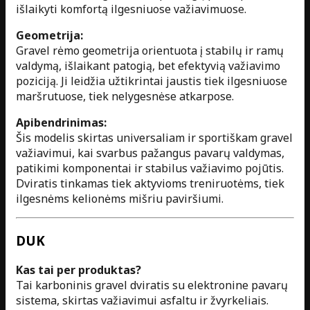
išlaikyti komfortą ilgesniuose važiavimuose.
Geometrija:
Gravel rėmo geometrija orientuota į stabilų ir ramų
valdymą, išlaikant patogią, bet efektyvią važiavimo
poziciją. Ji leidžia užtikrintai jaustis tiek ilgesniuose
maršrutuose, tiek nelygesnėse atkarpose.
Apibendrinimas:
Šis modelis skirtas universaliam ir sportiškam gravel
važiavimui, kai svarbus pažangus pavarų valdymas,
patikimi komponentai ir stabilus važiavimo pojūtis.
Dviratis tinkamas tiek aktyvioms treniruotėms, tiek
ilgesnėms kelionėms mišriu paviršiumi.
DUK
Kas tai per produktas?
Tai karboninis gravel dviratis su elektronine pavarų
sistema, skirtas važiavimui asfaltu ir žvyrkeliais.