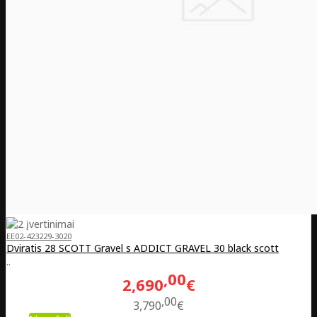
EE02-423229-3020
Dviratis 28 SCOTT Gravel s ADDICT GRAVEL 30 black scott
..
00
2,690
€
00
3,790
€