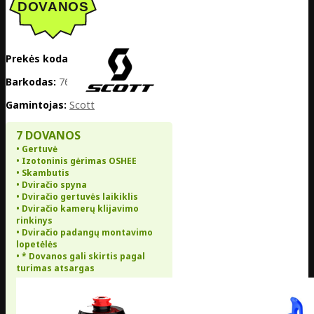
Prekės kodas:
EE02-423226-7315
Barkodas:
7616185210337
Gamintojas:
Scott
7 DOVANOS
• Gertuvė
• Izotoninis gėrimas OSHEE
• Skambutis
• Dviračio spyna
• Dviračio gertuvės laikiklis
• Dviračio kamerų klijavimo
rinkinys
• Dviračio padangų montavimo
lopetėlės
• * Dovanos gali skirtis pagal
turimas atsargas