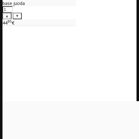
base juoda
▲
▼
95
44
€