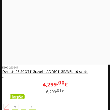
EE02-293249
Dviratis 28 SCOTT Gravel s ADDICT GRAVEL 10 scott
..
00
4,299
€
01
6,299
€
Į krepšelį
S
M
L
XL