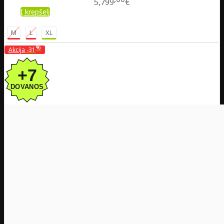
5,799
€
Į krepšelį
M
L
XL
%
Akcija
-31