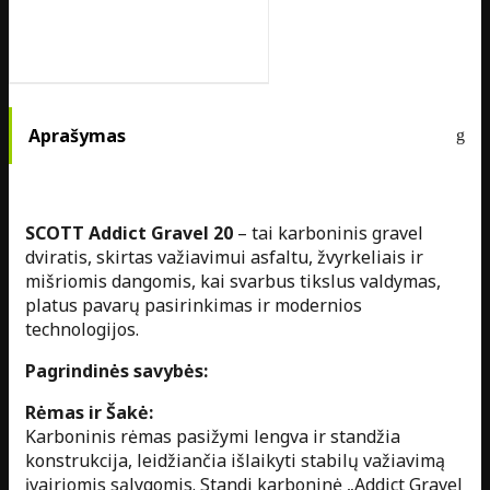
Aprašymas
SCOTT Addict Gravel 20
– tai karboninis gravel
dviratis, skirtas važiavimui asfaltu, žvyrkeliais ir
mišriomis dangomis, kai svarbus tikslus valdymas,
platus pavarų pasirinkimas ir modernios
technologijos.
Pagrindinės savybės:
Rėmas ir Šakė:
Karboninis rėmas pasižymi lengva ir standžia
konstrukcija, leidžiančia išlaikyti stabilų važiavimą
įvairiomis sąlygomis. Standi karboninė „Addict Gravel