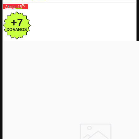
%
Akcija
-15