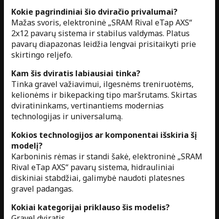
Kokie pagrindiniai šio dviračio privalumai?
Mažas svoris, elektroninė „SRAM Rival eTap AXS“
2x12 pavarų sistema ir stabilus valdymas. Platus
pavarų diapazonas leidžia lengvai prisitaikyti prie
skirtingo reljefo.
Kam šis dviratis labiausiai tinka?
Tinka gravel važiavimui, ilgesnėms treniruotėms,
kelionėms ir bikepacking tipo maršrutams. Skirtas
dviratininkams, vertinantiems modernias
technologijas ir universalumą.
Kokios technologijos ar komponentai išskiria šį
modelį?
Karboninis rėmas ir standi šakė, elektroninė „SRAM
Rival eTap AXS“ pavarų sistema, hidrauliniai
diskiniai stabdžiai, galimybė naudoti platesnes
gravel padangas.
Kokiai kategorijai priklauso šis modelis?
Gravel dviratis.