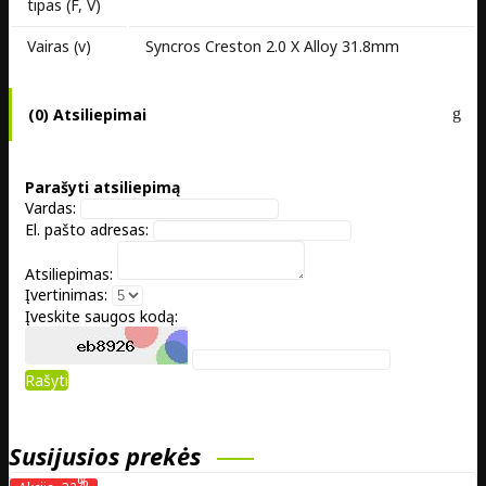
tipas (F, V)
Vairas (v)
Syncros Creston 2.0 X Alloy 31.8mm
(0) Atsiliepimai
Parašyti atsiliepimą
Vardas:
El. pašto adresas:
Atsiliepimas:
Įvertinimas:
Įveskite saugos kodą:
Rašyti
Susijusios prekės
%