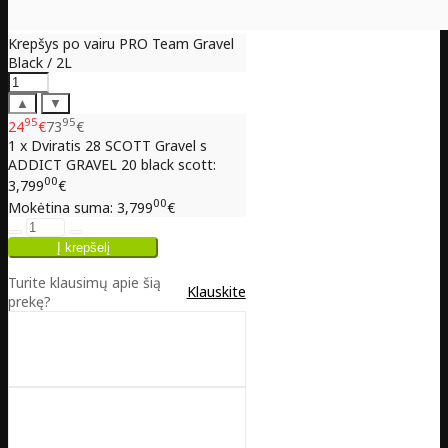
Krepšys po vairu PRO Team Gravel
Black / 2L
▲
▼
95
95
24
€
73
€
1 x Dviratis 28 SCOTT Gravel s
ADDICT GRAVEL 20 black scott:
00
3,799
€
00
Mokėtina suma:
3,799
€
Turite klausimų apie šią
Klauskite
prekę?