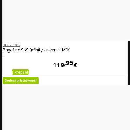
DE25-11885
Bagažinė SKS Infinity Universal MIK
..
95
119
€
Į krepšelį