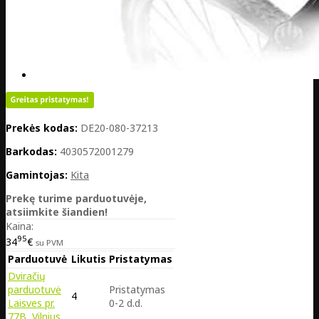
Prekės kodas:
DE20-080-37213
Barkodas:
4030572001279
Gamintojas:
Kita
Prekę turime parduotuvėje,
atsiimkite šiandien!
Kaina:
95
34
€
su PVM
Parduotuvė
Likutis
Pristatymas
Dviračių
parduotuvė
Pristatymas
4
Laisves pr.
0-2 d.d.
77B, Vilnius