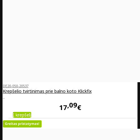
DE20-050-20537
Krepšelio tvirtinimas prie balno koto Klickfix
..
09
17
€
Į krepšelį