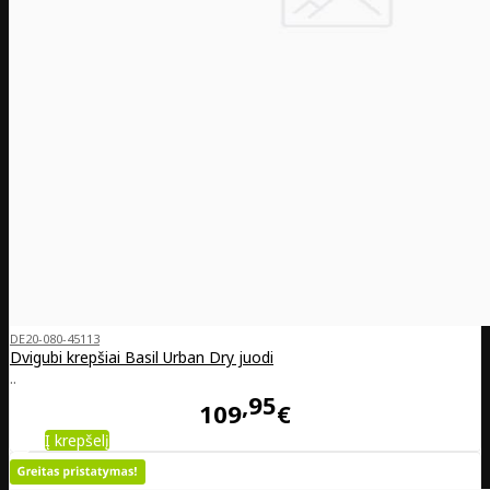
DE20-080-45113
Dvigubi krepšiai Basil Urban Dry juodi
..
95
109
€
Į krepšelį