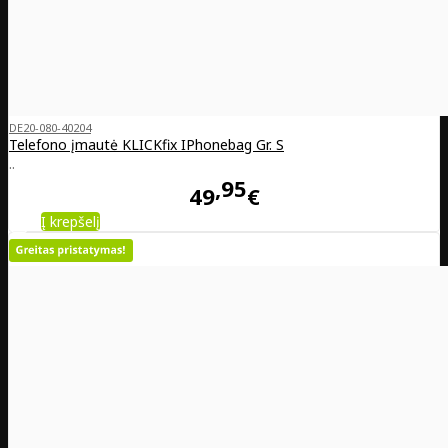
DE20-080-40204
Telefono įmautė KLICKfix IPhonebag Gr. S
..
95
49
€
Į krepšelį