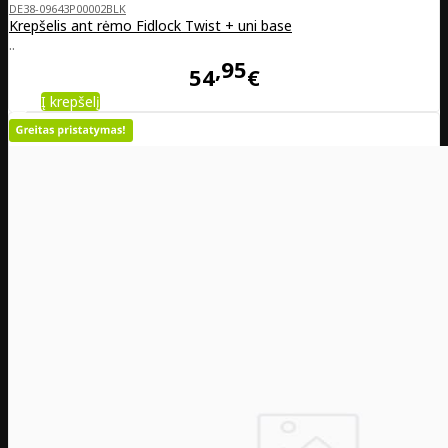
DE38-09643P00002BLK
Krepšelis ant rėmo Fidlock Twist + uni base
..
95
54
€
Į krepšelį