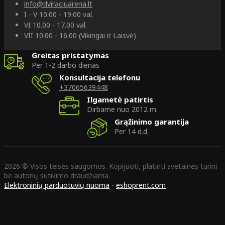
info@dviraciuarena.lt
I - V 10.00 - 19.00 val.
VI 10.00 - 17.00 val.
VII 10.00 - 16.00 (Vikingai ir Laisvė)
Greitas pristatymas
Per 1-2 darbo dienas
Konsultacija telefonu
+37065639448
Ilgametė patirtis
Dirbame nuo 2012 m.
Grąžinimo garantija
Per 14 d.d.
2026 © Visos teisės saugomos. Kopijuoti, platinti svetainės turinį
be autorių sutikimo draudžiama.
Elektroninių parduotuvių nuoma
-
eshoprent.com