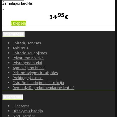
Žemėlapio laikiklis
..
95
34
€
Į krepšelį
Informacija
Dviračių servisas
Apie mus
Dviračio saugojimas
Privatumo politika
Pristatymo būdai
Apmokėjimo būdai
Pirkimo sąlygos ir taisyklės
Prekių grąžinimas
Dviračio naudojimo instrukcija
Rėmo dydžių rekomendacinė lentelė
Klientams
Klientams
Užsakymų istorija
Norų sąrašas