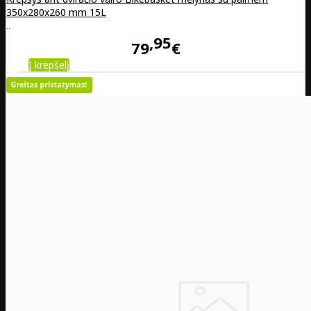
350x280x260 mm 15L
..
95
79
€
Į krepšelį