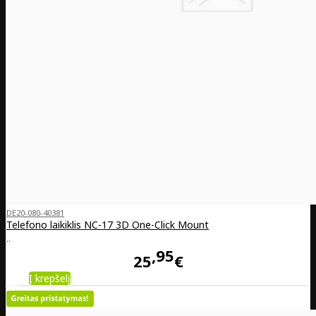
DE20-080-40381
Telefono laikiklis NC-17 3D One-Click Mount
..
95
25
€
Į krepšelį