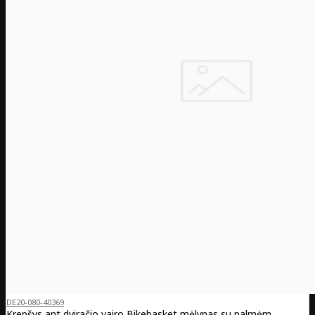
DE20-080-40369
Krepšys ant dviračio vairo Bikebasket mėlynas su palmėm