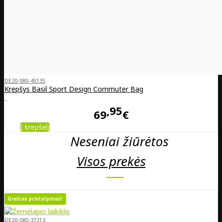
DE20-080-45135
Krepšys Basil Sport Design Commuter Bag
..
95
69
€
Į krepšelį
Neseniai žiūrėtos
Visos prekės
DE20-080-37213