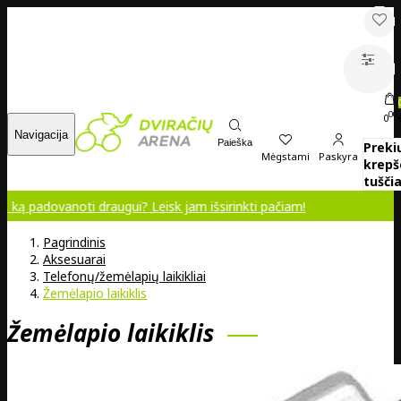
00
0
Navigacija
Paieška
Preki
Mėgstami
Paskyra
krepš
tuščia
anoti draugui? Leisk jam išsirinkti pačiam!
Pagrindinis
Aksesuarai
Telefonų/žemėlapių laikikliai
Žemėlapio laikiklis
Žemėlapio laikiklis