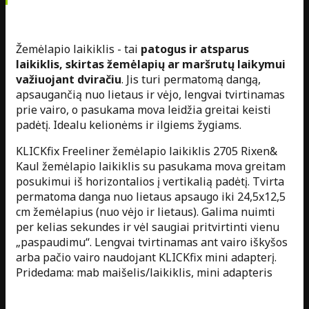
Žemėlapio laikiklis - tai
patogus ir atsparus
laikiklis, skirtas žemėlapių ar maršrutų laikymui
važiuojant dviračiu
. Jis turi permatomą dangą,
apsaugančią nuo lietaus ir vėjo, lengvai tvirtinamas
prie vairo, o pasukama mova leidžia greitai keisti
padėtį. Idealu kelionėms ir ilgiems žygiams.
KLICKfix Freeliner žemėlapio laikiklis 2705 Rixen&
Kaul žemėlapio laikiklis su pasukama mova greitam
posukimui iš horizontalios į vertikalią padėtį. Tvirta
permatoma danga nuo lietaus apsaugo iki 24,5x12,5
cm žemėlapius (nuo vėjo ir lietaus). Galima nuimti
per kelias sekundes ir vėl saugiai pritvirtinti vienu
„paspaudimu“. Lengvai tvirtinamas ant vairo iškyšos
arba pačio vairo naudojant KLICKfix mini adapterį.
Pridedama: mab maišelis/laikiklis, mini adapteris