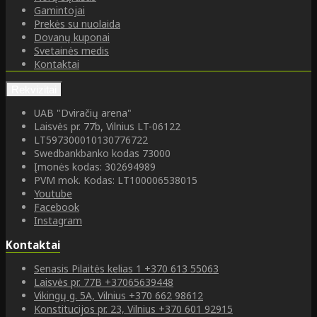
Gamintojai
Prekės su nuolaida
Dovanų kuponai
Svetainės medis
Kontaktai
Rekvizitai
UAB "Dviračių arena"
Laisvės pr. 77b, Vilnius LT-06122
LT597300010130776722
Swedbankbanko kodas 73000
Įmonės kodas: 302694989
PVM mok. Kodas: LT100006538015
Youtube
Facebook
Instagram
Kontaktai
Senasis Pilaitės kelias 1
+370 613 55063
Laisvės pr. 77B
+37065639448
Vikingų g. 5A, Vilnius
+370 662 98612
Konstitucijos pr. 23, Vilnius
+370 601 92915