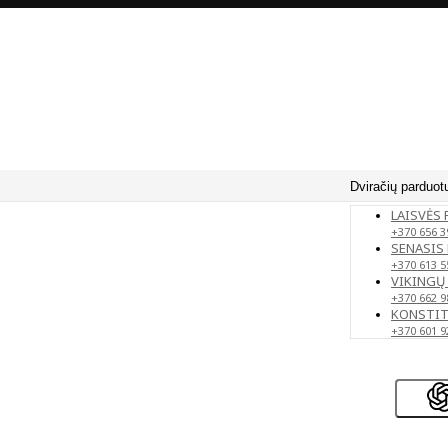
Dviračių parduot
LAISVĖS 
+370 656 3
SENASIS 
+370 613 5
VIKINGŲ 
+370 662 9
KONSTITU
+370 601 9