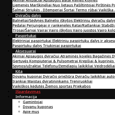
Akiniai
Antbačiai
Apsaugos
Batai
Kelnės
Kojinės
Liemenės
Marškinėliai
Nuo lietaus
Pašiltintojai
Pirštinės
P
Šalmai
Striukės , Džemperiai
Šortai
Termo rūbai
Vaikiška
Dviračių dalys
Balneliai/Sėdynės
Balnelio iškyšos
Elektrinių dviračių daly
Pedalai
Perjungėjai ir rankenėlės
Ratai/Ratlankiai
Stabdži
Trosai/Šarvai
Vairai
Vairo iškyšos
Vairo juostos
Vairo kol
Paspirtukai
Elektriniai paspirtukai
Elektrinių paspirtukų dalys ir akse
Paspirtukų dalys
Triukiniai paspirtukai
Aksesuarai
Akiniai
Apsaugos dviračiui
Atraminės kojelės
Bagažinės
D
Gertuvės
Kompiuteriai & Pulsometrai
Krepšiai & kuprinės
Spynos/užraktai
Telefonų/žemėlapių laikikliai
Veidrodėlia
Kita
Dovanų kuponai
Dviračio priežiūra
Dviračių laikikliai aut
Įrankiai
Maistas dviratininkams
Treniruokliai
Vaikiškos kėdutės
Žiemos sportas
Priekabos
Išpardavimas
Informacija
Gamintojai
Dovanų kuponas
Apie mus