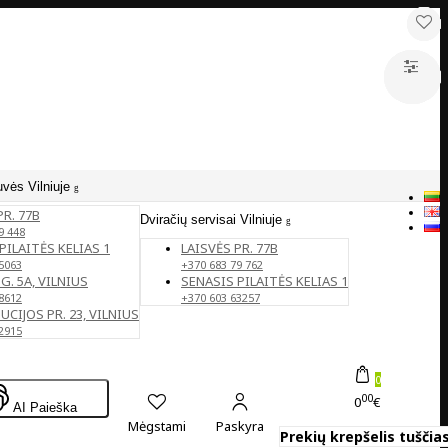
uvės Vilniuje
PR. 77B
Dviračių servisai Vilniuje
9 448
PILAITĖS KELIAS 1
LAISVĖS PR. 77B
5063
+370 683 79 762
G. 5A, VILNIUS
SENASIS PILAITĖS KELIAS 1
8612
+370 603 63257
CIJOS PR. 23, VILNIUS
2915
0
00
0
€
AI Paieška
Mėgstami
Paskyra
Prekių krepšelis tuščias