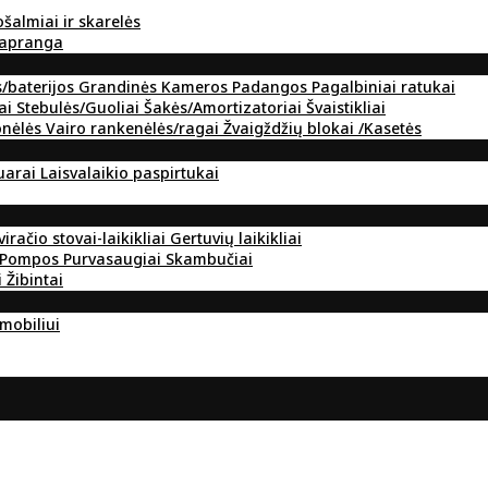
ošalmiai ir skarelės
 apranga
s/baterijos
Grandinės
Kameros
Padangos
Pagalbiniai ratukai
ai
Stebulės/Guoliai
Šakės/Amortizatoriai
Švaistikliai
onėlės
Vairo rankenėlės/ragai
Žvaigždžių blokai /Kasetės
suarai
Laisvalaikio paspirtukai
viračio stovai-laikikliai
Gertuvių laikikliai
Pompos
Purvasaugiai
Skambučiai
i
Žibintai
omobiliui