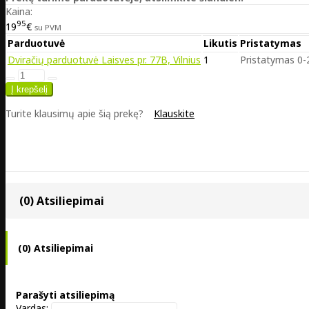
Kaina:
95
19
€
su PVM
Parduotuvė
Likutis
Pristatymas
Dviračių parduotuvė Laisves pr. 77B, Vilnius
1
Pristatymas 0-2
Turite klausimų apie šią prekę?
Klauskite
(0) Atsiliepimai
(0) Atsiliepimai
Parašyti atsiliepimą
Vardas: