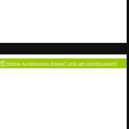
, ką padovanoti draugui? Leisk jam išsirinkti pačiam!