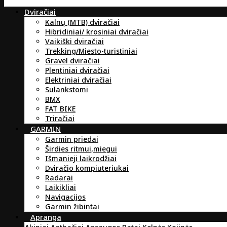
Dviračiai
Kalnų (MTB) dviračiai
Hibridiniai/ krosiniai dviračiai
Vaikiški dviračiai
Trekking/Miesto-turistiniai
Gravel dviračiai
Plentiniai dviračiai
Elektriniai dviračiai
Sulankstomi
BMX
FAT BIKE
Triračiai
GARMIN
Garmin priedai
Širdies ritmui,miegui
Išmanieji laikrodžiai
Dviračio kompiuteriukai
Radarai
Laikikliai
Navigacijos
Garmin žibintai
Apranga