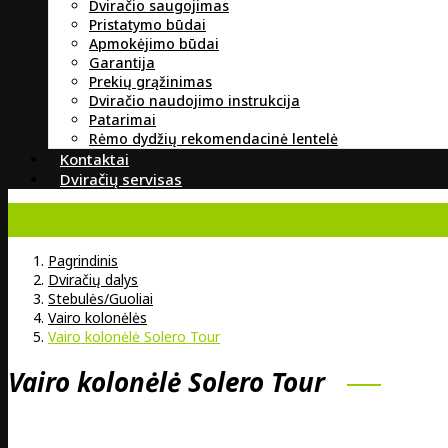
Dviračio saugojimas
Pristatymo būdai
Apmokėjimo būdai
Garantija
Prekių grąžinimas
Dviračio naudojimo instrukcija
Patarimai
Rėmo dydžių rekomendacinė lentelė
Kontaktai
Dviračių servisas
Pagrindinis
Dviračių dalys
Stebulės/Guoliai
Vairo kolonėlės
Vairo kolonėlė Solero Tour
Vairo kolonėlė Solero Tour