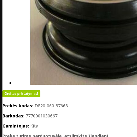
Prekės kodas:
DE20-060-87668
Barkodas:
7770001030667
Gamintojas:
Kita
Prekę turime parduotuvėje, atsiimkite šiandien!