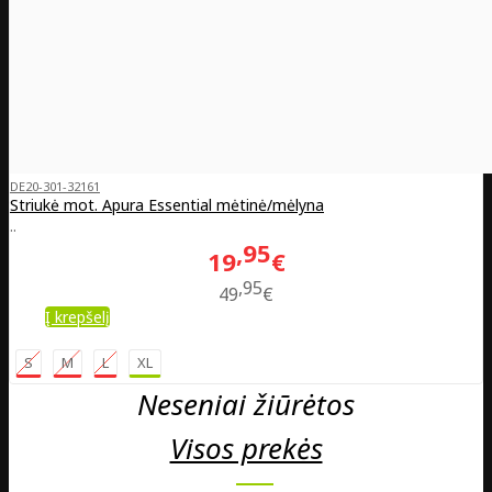
DE20-301-32161
Striukė mot. Apura Essential mėtinė/mėlyna
..
95
19
€
95
49
€
Į krepšelį
S
M
L
XL
Neseniai žiūrėtos
Visos prekės