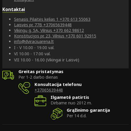
Kontaktai
Senasis Pilaitės kelias 1
+370 613 55063
Laisvės pr. 77B
+37065639448
Vikingų g. 5A, Vilnius
+370 662 98612
Konstitucijos pr. 23, Vilnius
+370 601 92915
info@dviraciuarena.lt
I - V 10.00 - 19.00 val.
VI 10.00 - 17.00 val.
VII 10.00 - 16.00 (Vikingai ir Laisvė)
Greitas pristatymas
Per 1-2 darbo dienas
Konsultacija telefonu
+37065639448
Ilgametė patirtis
Dirbame nuo 2012 m.
Grąžinimo garantija
Per 14 d.d.