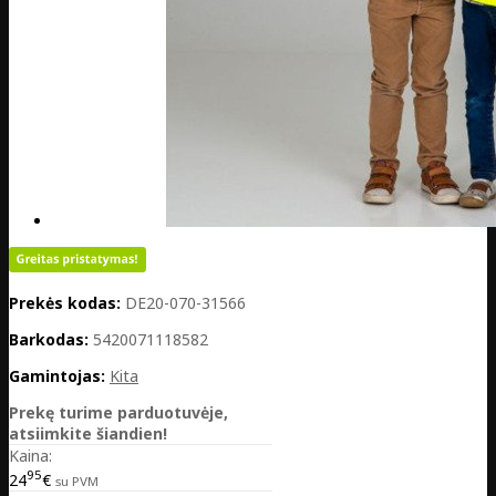
Prekės kodas:
DE20-070-31566
Barkodas:
5420071118582
Gamintojas:
Kita
Prekę turime parduotuvėje,
atsiimkite šiandien!
Kaina:
95
24
€
su PVM