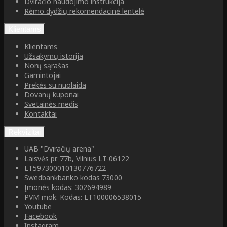
Dviračio naudojimo instrukcija
Rėmo dydžių rekomendacinė lentelė
Klientams
Klientams
Užsakymų istorija
Norų sąrašas
Gamintojai
Prekės su nuolaida
Dovanų kuponai
Svetainės medis
Kontaktai
Rekvizitai
UAB "Dviračių arena"
Laisvės pr. 77b, Vilnius LT-06122
LT597300010130776722
Swedbankbanko kodas 73000
Įmonės kodas: 302694989
PVM mok. Kodas: LT100006538015
Youtube
Facebook
Instagram