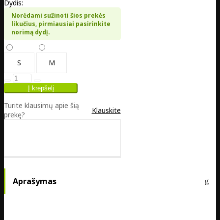
Dydis:
Norėdami sužinoti šios prekės
likučius, pirmiausiai pasirinkite
norimą dydį.
S
M
Turite klausimų apie šią
Klauskite
prekę?
Aprašymas