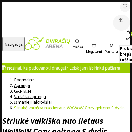
00
0
Navigacija
Paieška
Preki
Mėgstami
Paskyra
krepš
tuščia
i, ką padovanoti draugui? Leisk jam išsirinkti pačiam!
Pagrindinis
Apranga
GARMIN
Vaikiška apranga
Išmanieji laikrodžiai
Striukė vaikiška nuo lietaus WoWoW Cozy geltona S dydis
Striukė vaikiška nuo lietaus
WoWoW Cozy geltona S dydis