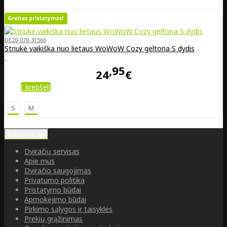
DE20-070-31566
Striukė vaikiška nuo lietaus WoWoW Cozy geltona S dydis
..
95
24
€
Į krepšelį
S
M
Informacija
Dviračių servisas
Apie mus
Dviračio saugojimas
Privatumo politika
Pristatymo būdai
Apmokėjimo būdai
Pirkimo sąlygos ir taisyklės
Prekių grąžinimas