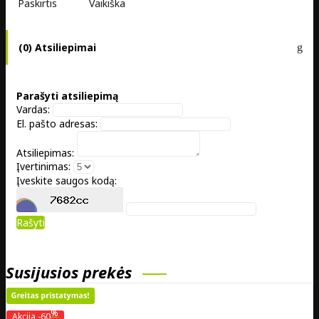
Paskirtis
Vaikiška
(0) Atsiliepimai
Parašyti atsiliepimą
Vardas:
El. pašto adresas:
Atsiliepimas:
Įvertinimas:
Įveskite saugos kodą:
Rašyti
Susijusios prekės
%
Akcija
-60