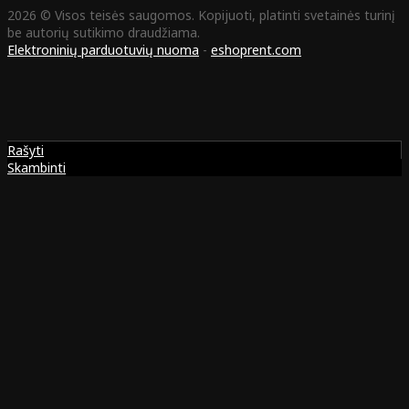
2026 © Visos teisės saugomos. Kopijuoti, platinti svetainės turinį
be autorių sutikimo draudžiama.
Elektroninių parduotuvių nuoma
-
eshoprent.com
Rašyti
Skambinti