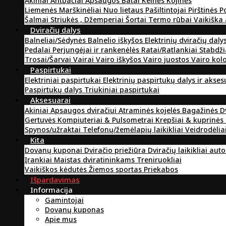
Akiniai
Antbačiai
Apsaugos
Batai
Kelnės
Kojinės
Liemenės
Marškinėliai
Nuo lietaus
Pašiltintojai
Pirštinės
P
Šalmai
Striukės , Džemperiai
Šortai
Termo rūbai
Vaikiška
Dviračių dalys
Balneliai/Sėdynės
Balnelio iškyšos
Elektrinių dviračių daly
Pedalai
Perjungėjai ir rankenėlės
Ratai/Ratlankiai
Stabdži
Trosai/Šarvai
Vairai
Vairo iškyšos
Vairo juostos
Vairo kol
Paspirtukai
Elektriniai paspirtukai
Elektrinių paspirtukų dalys ir akse
Paspirtukų dalys
Triukiniai paspirtukai
Aksesuarai
Akiniai
Apsaugos dviračiui
Atraminės kojelės
Bagažinės
D
Gertuvės
Kompiuteriai & Pulsometrai
Krepšiai & kuprinės
Spynos/užraktai
Telefonų/žemėlapių laikikliai
Veidrodėlia
Kita
Dovanų kuponai
Dviračio priežiūra
Dviračių laikikliai aut
Įrankiai
Maistas dviratininkams
Treniruokliai
Vaikiškos kėdutės
Žiemos sportas
Priekabos
Išpardavimas
Informacija
Gamintojai
Dovanų kuponas
Apie mus