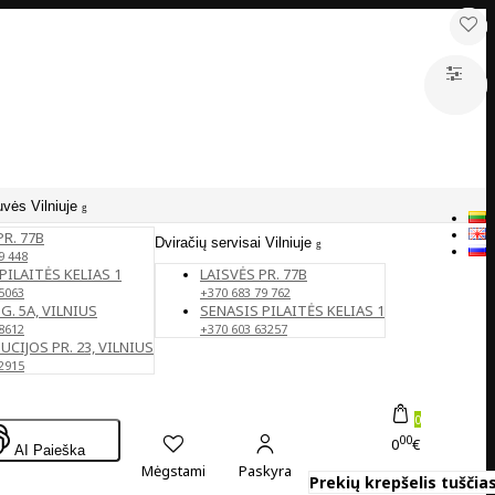
uvės Vilniuje
PR. 77B
Dviračių servisai Vilniuje
9 448
PILAITĖS KELIAS 1
LAISVĖS PR. 77B
5063
+370 683 79 762
G. 5A, VILNIUS
SENASIS PILAITĖS KELIAS 1
8612
+370 603 63257
CIJOS PR. 23, VILNIUS
2915
0
00
0
€
AI Paieška
Mėgstami
Paskyra
Prekių krepšelis tuščias