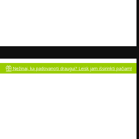
inai, ką padovanoti draugui? Leisk jam išsirinkti pačiam!