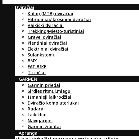
Dviračiai
Kalnų (MTB) dviračiai
Hibridiniai/ krosiniai dviračiai
Vaikiški dviračiai
Trekking/Miesto-turistiniai
Gravel dviračiai
Plentiniai dviračiai
Elektriniai dviračiai
Sulankstomi
BMX
FAT BIKE
Triračiai
GARMIN
Garmin priedai
Širdies ritmui,miegui
Išmanieji laikrodžiai
Dviračio kompiuteriukai
Radarai
Laikikliai
Navigacijos
Garmin žibintai
Apranga