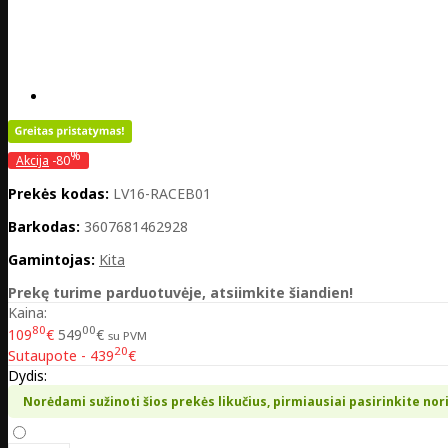
%
Akcija
-80
Prekės kodas:
LV16-RACEB01
Barkodas:
3607681462928
Gamintojas:
Kita
Prekę turime parduotuvėje, atsiimkite šiandien!
Kaina:
80
00
109
€
549
€
su PVM
20
Sutaupote - 439
€
Dydis:
Norėdami sužinoti šios prekės likučius, pirmiausiai pasirinkite nor