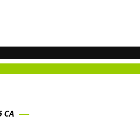
Než
6 CA