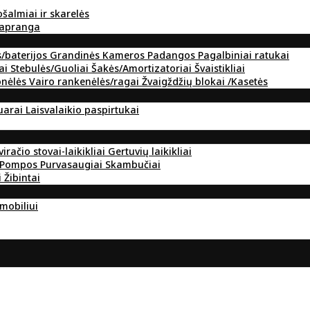
ošalmiai ir skarelės
 apranga
s/baterijos
Grandinės
Kameros
Padangos
Pagalbiniai ratukai
ai
Stebulės/Guoliai
Šakės/Amortizatoriai
Švaistikliai
onėlės
Vairo rankenėlės/ragai
Žvaigždžių blokai /Kasetės
suarai
Laisvalaikio paspirtukai
viračio stovai-laikikliai
Gertuvių laikikliai
Pompos
Purvasaugiai
Skambučiai
i
Žibintai
omobiliui