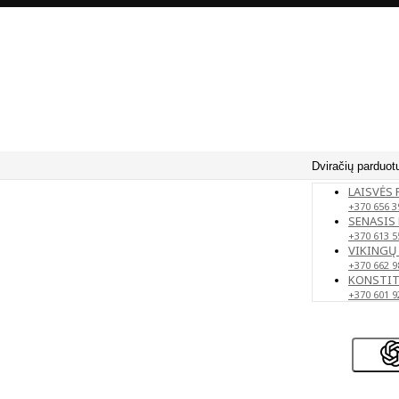
Dviračių parduot
LAISVĖS 
+370 656 3
SENASIS 
+370 613 5
VIKINGŲ 
+370 662 9
KONSTITU
+370 601 9