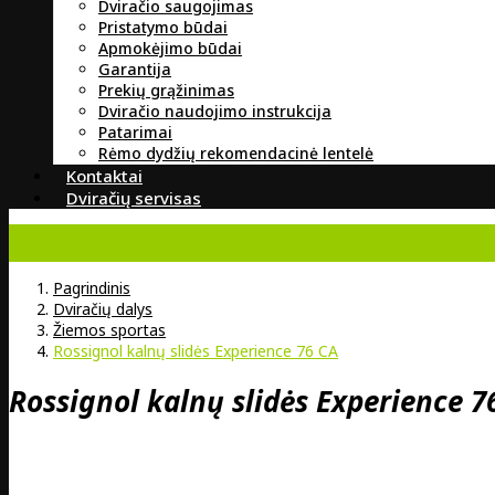
Dviračio saugojimas
Pristatymo būdai
Apmokėjimo būdai
Garantija
Prekių grąžinimas
Dviračio naudojimo instrukcija
Patarimai
Rėmo dydžių rekomendacinė lentelė
Kontaktai
Dviračių servisas
Pagrindinis
Dviračių dalys
Žiemos sportas
Rossignol kalnų slidės Experience 76 CA
Rossignol kalnų slidės Experience 7