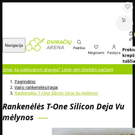
00
0
Navigacija
Paieška
Preki
Mėgstami
Paskyra
krepš
tuščia
ą padovanoti draugui? Leisk jam išsirinkti pačiam!
Pagrindinis
Vairo rankenėlės/ragai
Rankenėlės T-One Silicon Deja Vu mėlynos
Rankenėlės T-One Silicon Deja Vu
mėlynos