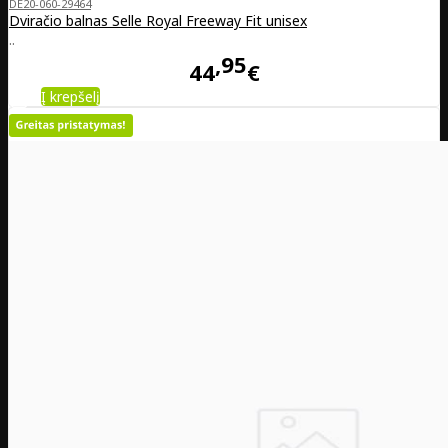
DE20-060-29464
Dviračio balnas Selle Royal Freeway Fit unisex
..
95
44
€
Į krepšelį