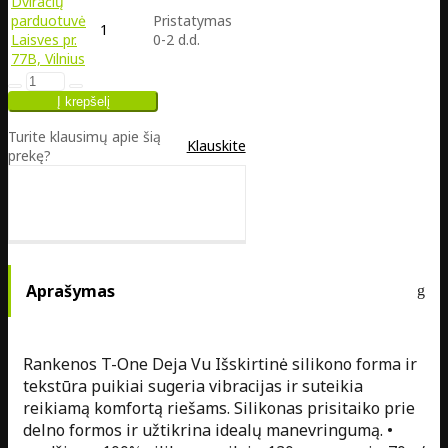
Dviračių
parduotuvė
Pristatymas
1
Laisves pr.
0-2 d.d.
77B, Vilnius
Turite klausimų apie šią
Klauskite
prekę?
Aprašymas
Rankenos T-One Deja Vu Išskirtinė silikono forma ir
tekstūra puikiai sugeria vibracijas ir suteikia
reikiamą komfortą riešams. Silikonas prisitaiko prie
delno formos ir užtikrina idealų manevringumą. •