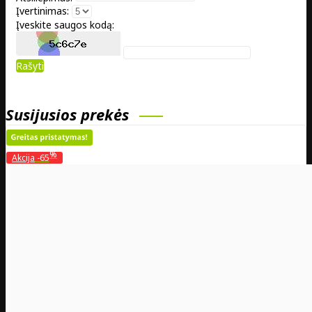
Įvertinimas:
Įveskite saugos kodą:
Rašyti
Susijusios prekės
%
Akcija
-65