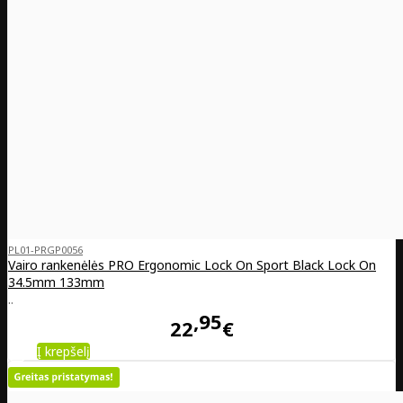
PL01-PRGP0056
Vairo rankenėlės PRO Ergonomic Lock On Sport Black Lock On
34.5mm 133mm
..
95
22
€
Į krepšelį