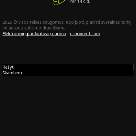
Per 14 d.d.
2026 © Visos teisės saugomos. Kopijuoti, platinti svetainės turinį
be autorių sutikimo draudžiama.
Elektroninių parduotuvių nuoma
-
eshoprent.com
Rašyti
Skambinti