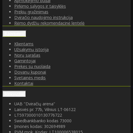
Apmokėjimo būdai
Pirkimo sąlygos ir taisyklės
Prekių grąžinimas
Dviračio naudojimo instrukcija
Rėmo dydžių rekomendacinė lentelė
Klientams
Klientams
Užsakymų istorija
Norų sąrašas
Gamintojai
Prekės su nuolaida
Dovanų kuponai
Svetainės medis
Kontaktai
Rekvizitai
UAB "Dviračių arena"
Laisvės pr. 77b, Vilnius LT-06122
LT597300010130776722
Swedbankbanko kodas 73000
Įmonės kodas: 302694989
PVM mok. Kodas: LT100006538015