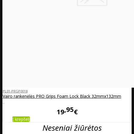
PL01-PRGP0018
Vairo rankenėlės PRO Grips Foam Lock Black 32mmx132mm
..
95
19
€
Į krepšelį
Neseniai žiūrėtos