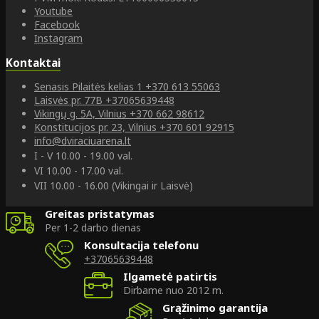
Youtube
Facebook
Instagram
Kontaktai
Senasis Pilaitės kelias 1
+370 613 55063
Laisvės pr. 77B
+37065639448
Vikingų g. 5A, Vilnius
+370 662 98612
Konstitucijos pr. 23, Vilnius
+370 601 92915
info@dviraciuarena.lt
I - V 10.00 - 19.00 val.
VI 10.00 - 17.00 val.
VII 10.00 - 16.00 (Vikingai ir Laisvė)
Greitas pristatymas
Per 1-2 darbo dienas
Konsultacija telefonu
+37065639448
Ilgametė patirtis
Dirbame nuo 2012 m.
Grąžinimo garantija