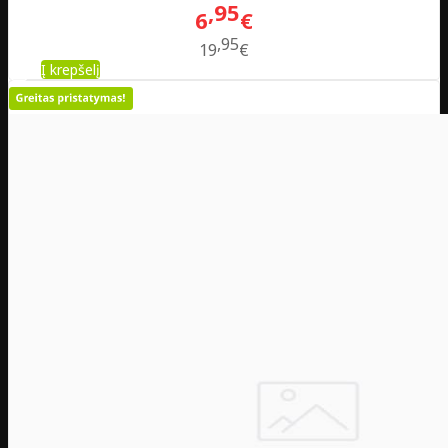
95
6
€
95
19
€
Į krepšelį