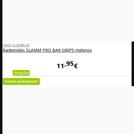
GB01-SL583BLUE
Rankenėlės SLAMM PRO BAR GRIPS mėlynos
..
95
11
€
Į krepšelį