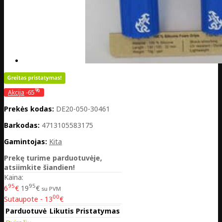
%
Akcija
-65
Prekės kodas:
DE20-050-30461
Barkodas:
4713105583175
Gamintojas:
Kita
Prekę turime parduotuvėje,
atsiimkite šiandien!
Kaina:
95
95
6
€
19
€
su PVM
00
Sutaupote - 13
€
Parduotuvė
Likutis
Pristatymas