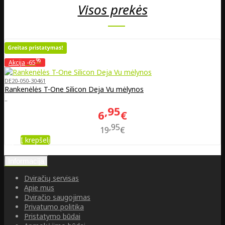
Visos prekės
%
Akcija
-65
DE20-050-30461
Rankenėlės T-One Silicon Deja Vu mėlynos
..
95
6
€
95
19
€
Į krepšelį
Informacija
Dviračių servisas
Apie mus
Dviračio saugojimas
Privatumo politika
Pristatymo būdai