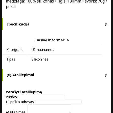
medžiaga: 100% silikonas • ilgis: 130mm • svoris: 70g /
porai
Specifikacija
Basinė informacija
Kategorija
Užmaunamos
Tipas
Silikonines
(0) Atsiliepimai
Parašyti atsiliepimą
Vardas:
El. pašto adresas:
Atsiliepimas: