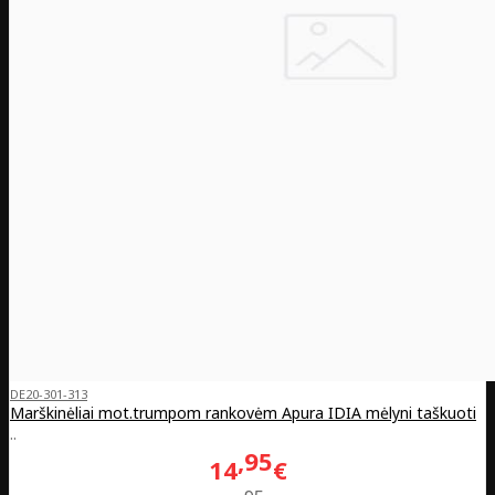
DE20-301-313
Marškinėliai mot.trumpom rankovėm Apura IDIA mėlyni taškuoti
..
95
14
€