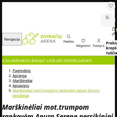
00
0
Navigacija
Paieška
Preki
Mėgstami
Paskyra
krepš
tuščia
ovanoti draugui? Leisk jam išsirinkti pačiam!
Pagrindinis
Apranga
Marškinėliai
Apsaugos
Marškinėliai mot.trumpom rankovėm Apura Serene
persikiniai
Marškinėliai mot.trumpom
rankovėm Apura Serene persikiniai