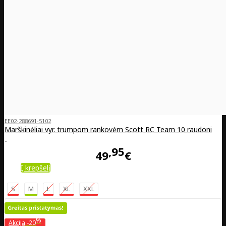
EE02-288691-5102
Marškinėliai vyr. trumpom rankovėm Scott RC Team 10 raudoni
..
95
49
€
Į krepšelį
S
M
L
XL
XXL
%
Akcija
-20