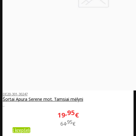
DE20-301-30247
Šortai Apura Serene mot. Tamsiai mėlyni
..
95
19
€
95
64
€
Į krepšelį