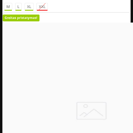
M
L
XL
XXL