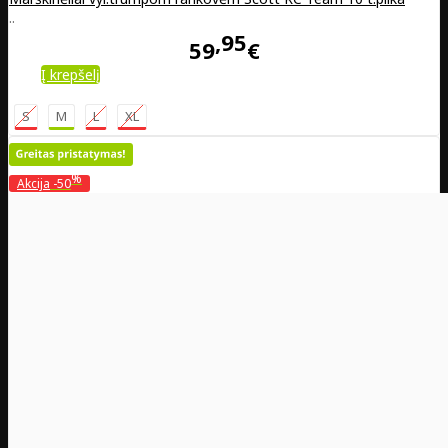
..
95
59
€
Į krepšelį
S
M
L
XL
%
Akcija
-50