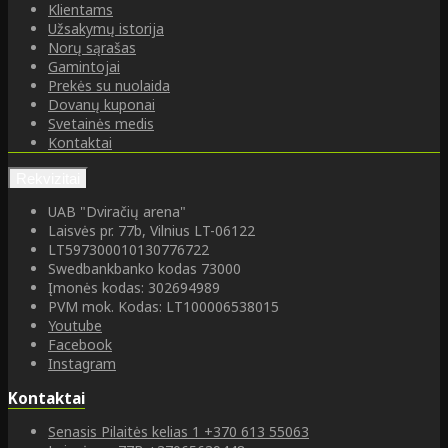
Klientams
Užsakymų istorija
Norų sąrašas
Gamintojai
Prekės su nuolaida
Dovanų kuponai
Svetainės medis
Kontaktai
Rekvizitai
UAB "Dviračių arena"
Laisvės pr. 77b, Vilnius LT-06122
LT597300010130776722
Swedbankbanko kodas 73000
Įmonės kodas: 302694989
PVM mok. Kodas: LT100006538015
Youtube
Facebook
Instagram
Kontaktai
Senasis Pilaitės kelias 1
+370 613 55063