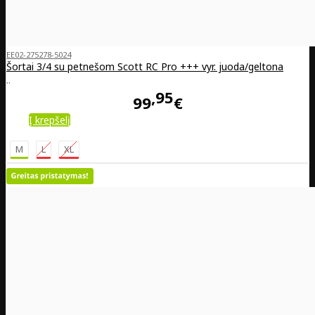
EE02-275278-5024
Šortai 3/4 su petnešom Scott RC Pro +++ vyr. juoda/geltona
..
95
99
€
Į krepšelį
M
L
XL