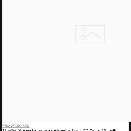
EE02-280320-6837
Marškinėliai vyr.trumpom rankovėm Scott RC Team 10 t.pilka