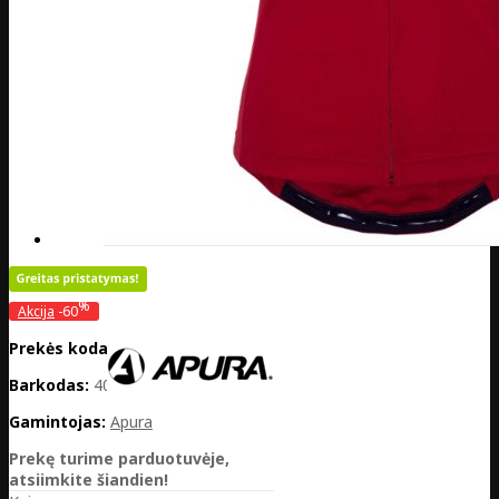
%
Akcija
-60
Prekės kodas:
DE20-301-31285
Barkodas:
4032782048266
Gamintojas:
Apura
Prekę turime parduotuvėje,
atsiimkite šiandien!