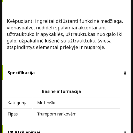
Kvėpuojanti ir greitai džiūstanti funkcinė medžiaga,
vienaspalvė, nedideli spalviniai akcentai ant
užtrauktuko ir apykaklės, užtrauktukas nuo galo iki
galo, užpakalinė kišenė su užtrauktuku, šviesą
atspindintys elementai priekyje ir nugaroje.
Specifikacija
Basinė informacija
Kategorija
Moteriški
Tipas
Trumpom rankovėm
(0) Atsiliepimai