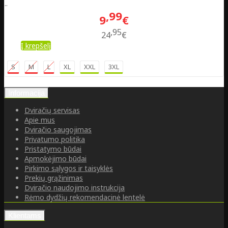
..
99
9
€
95
24
€
Į krepšelį
S
M
L
XL
XXL
3XL
Informacija
Dviračių servisas
Apie mus
Dviračio saugojimas
Privatumo politika
Pristatymo būdai
Apmokėjimo būdai
Pirkimo sąlygos ir taisyklės
Prekių grąžinimas
Dviračio naudojimo instrukcija
Rėmo dydžių rekomendacinė lentelė
Klientams