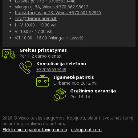
Laisvės pr. 77B
+37065639448
Vikingų g. 5A, Vilnius
+370 662 98612
Konstitucijos pr. 23, Vilnius
+370 601 92915
info@dviraciuarena.lt
I - V 10.00 - 19.00 val.
VI 10.00 - 17.00 val.
VII 10.00 - 16.00 (Vikingai ir Laisvė)
Greitas pristatymas
Per 1-2 darbo dienas
Konsultacija telefonu
+37065639448
Ilgametė patirtis
Dirbame nuo 2012 m.
Grąžinimo garantija
Per 14 d.d.
2026 © Visos teisės saugomos. Kopijuoti, platinti svetainės turinį
be autorių sutikimo draudžiama.
Elektroninių parduotuvių nuoma
-
eshoprent.com