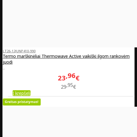
LT26-12JUNP410-990
Termo marškinėliai Thermowave Active vaikiški ilgom rankovėm
juodi
..
96
23
€
95
29
€
Į krepšelį