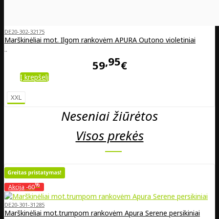
DE20-302-32175
Marškinėliai mot. Ilgom rankovėm APURA Outono violetiniai
..
95
59
€
Į krepšelį
XXL
Neseniai žiūrėtos
Visos prekės
%
Akcija
-60
DE20-301-31285
Marškinėliai mot.trumpom rankovėm Apura Serene persikiniai