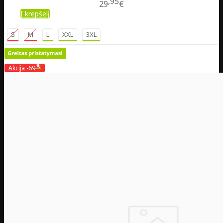
95
29
€
Į krepšelį
S
M
L
XXL
3XL
%
Akcija
-69