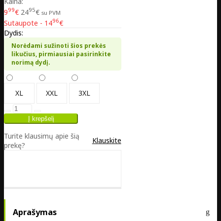
Kaina:
99
95
9
€
24
€
su PVM
96
Sutaupote - 14
€
Dydis:
Norėdami sužinoti šios prekės
likučius, pirmiausiai pasirinkite
norimą dydį.
XL
XXL
3XL
Turite klausimų apie šią
Klauskite
prekę?
Aprašymas