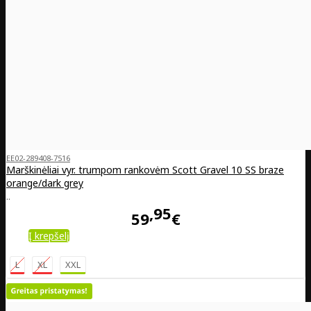
EE02-289408-7516
Marškinėliai vyr. trumpom rankovėm Scott Gravel 10 SS braze
orange/dark grey
..
95
59
€
Į krepšelį
L
XL
XXL