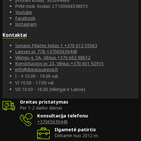
Įmonės kodas: 302694989
PVM mok. Kodas: LT100006538015
Youtube
Facebook
Instagram
Kontaktai
Senasis Pilaitės kelias 1
+370 613 55063
Laisvės pr. 77B
+37065639448
Vikingų g. 5A, Vilnius
+370 662 98612
Konstitucijos pr. 23, Vilnius
+370 601 92915
info@dviraciuarena.lt
I - V 10.00 - 19.00 val.
VI 10.00 - 17.00 val.
VII 10.00 - 16.00 (Vikingai ir Laisvė)
Greitas pristatymas
Per 1-2 darbo dienas
Konsultacija telefonu
+37065639448
Ilgametė patirtis
Dirbame nuo 2012 m.