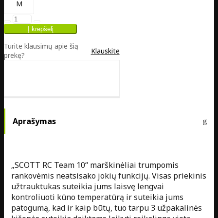
M
Turite klausimų apie šią
Klauskite
prekę?
Aprašymas
„SCOTT RC Team 10“ marškinėliai trumpomis
rankovėmis neatsisako jokių funkcijų. Visas priekinis
užtrauktukas suteikia jums laisvę lengvai
kontroliuoti kūno temperatūrą ir suteikia jums
patogumą, kad ir kaip būtų, tuo tarpu 3 užpakalinės