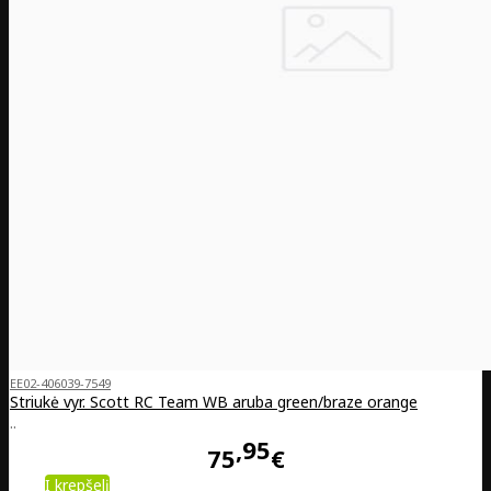
EE02-406039-7549
Striukė vyr. Scott RC Team WB aruba green/braze orange
..
95
75
€
Į krepšelį