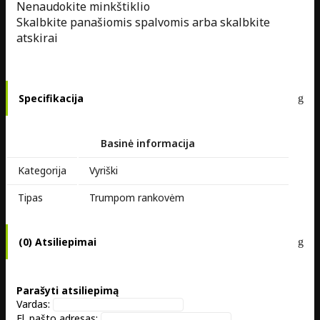
Nenaudokite minkštiklio
Skalbkite panašiomis spalvomis arba skalbkite
atskirai
Specifikacija
Basinė informacija
Kategorija
Vyriški
Tipas
Trumpom rankovėm
(0) Atsiliepimai
Parašyti atsiliepimą
Vardas:
El. pašto adresas: