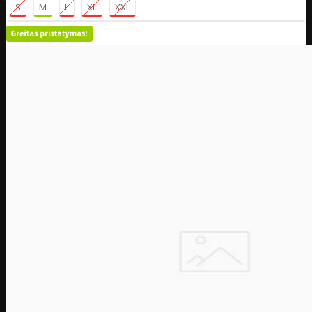
S
M
L
XL
XXL