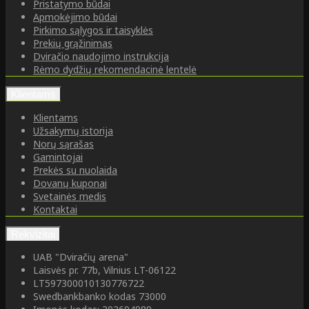
Pristatymo būdai
Apmokėjimo būdai
Pirkimo sąlygos ir taisyklės
Prekių grąžinimas
Dviračio naudojimo instrukcija
Rėmo dydžių rekomendacinė lentelė
Klientams
Klientams
Užsakymų istorija
Norų sąrašas
Gamintojai
Prekės su nuolaida
Dovanų kuponai
Svetainės medis
Kontaktai
Rekvizitai
UAB "Dviračių arena"
Laisvės pr. 77b, Vilnius LT-06122
LT597300010130776722
Swedbankbanko kodas 73000