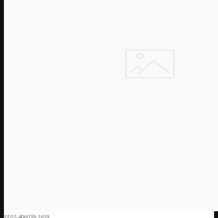
EE02-406039-1659