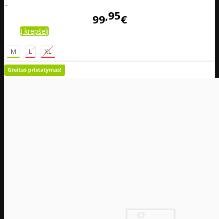
..
95
99
€
Į krepšelį
M
L
XL