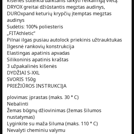
kišenės suteikia daiktams laikyti reikalingą vietą.
DRYOX greitai džiūstantis megztas audinys,
DUROxpand keturių krypčių įtemptas megztas
audinys
Sudėtis: 100% poliesteris
„FITAthletic“
Pilnai ilgas pusiau autolock priekinis užtrauktukas
Ilgesnė rankovių konstrukcija
Elastingas apatinis apvadas
Silikoninis apatinis kraštas
3 užpakalinės kišenės
DYDŽIAI S-XXL
SVORIS 150g
PRIEŽIŪROS INSTRUKCIJA
plovimas: įprastas (maks. 30 ° C)
Nebalinti
Žemas būgnų džiovinimas (žemas šilumos
nustatymas)
Lyginkite su maža šiluma (maks. 110 ° C)
Nevalyti cheminiu valymu