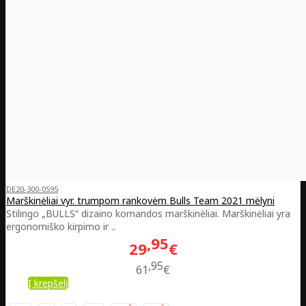
DE20-300-0595
Marškinėliai vyr. trumpom rankovėm Bulls Team 2021 mėlyni
Stilingo „BULLS“ dizaino komandos marškinėliai. Marškinėliai yra
ergonomiško kirpimo ir ..
95
29
€
95
61
€
Į krepšelį