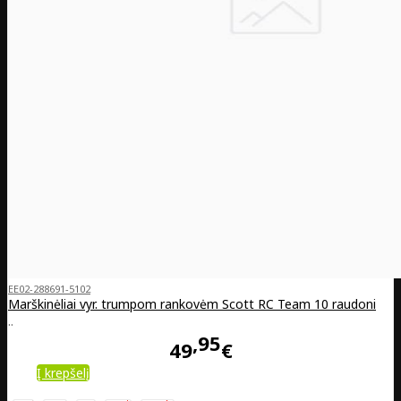
EE02-288691-5102
Marškinėliai vyr. trumpom rankovėm Scott RC Team 10 raudoni
..
95
49
€
Į krepšelį