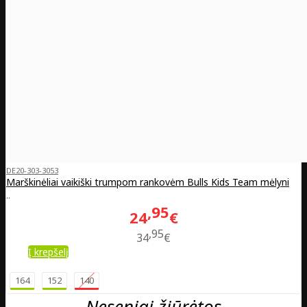
DE20-303-3053
Marškinėliai vaikiški trumpom rankovėm Bulls Kids Team mėlyni
..
95
24
€
95
34
€
Į krepšelį
164
152
140
Neseniai žiūrėtos