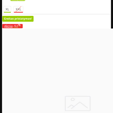
XL
XXL
%
Akcija
-52