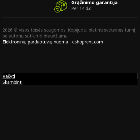
Grąžinimo garantija
Per 14 d.d.
2026 © Visos teisės saugomos. Kopijuoti, platinti svetainės turinį
be autorių sutikimo draudžiama.
Elektroninių parduotuvių nuoma
-
eshoprent.com
Rašyti
Skambinti