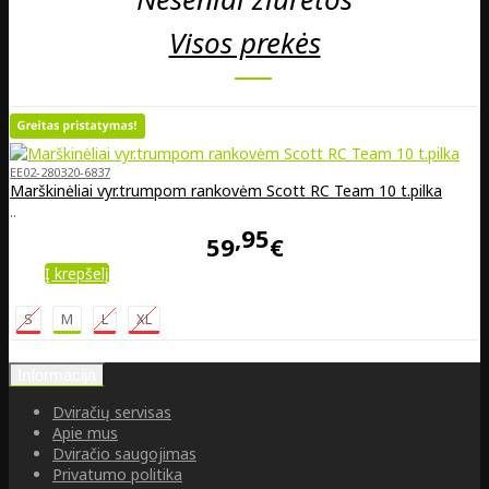
Visos prekės
EE02-280320-6837
Marškinėliai vyr.trumpom rankovėm Scott RC Team 10 t.pilka
..
95
59
€
Į krepšelį
S
M
L
XL
Informacija
Dviračių servisas
Apie mus
Dviračio saugojimas
Privatumo politika