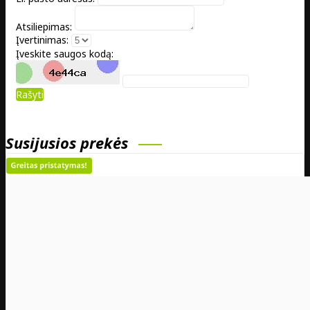
Atsiliepimas:
Įvertinimas:
Įveskite saugos kodą:
Rašyti
Susijusios prekės