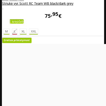
Striukė vyr. Scott RC Team WB black/dark grey
..
95
75
€
Į krepšelį
M
L
XL
XXL