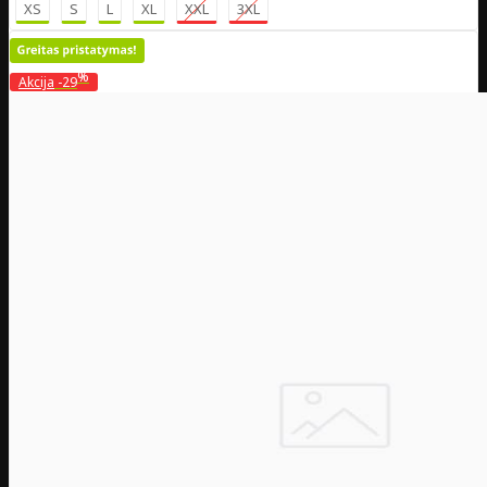
XS
S
L
XL
XXL
3XL
%
Akcija
-29