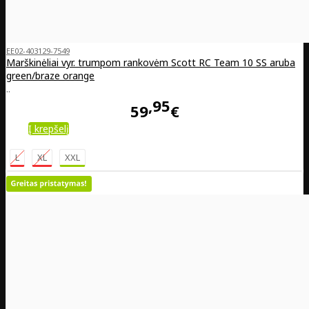
EE02-403129-7549
Marškinėliai vyr. trumpom rankovėm Scott RC Team 10 SS aruba
green/braze orange
..
95
59
€
Į krepšelį
L
XL
XXL