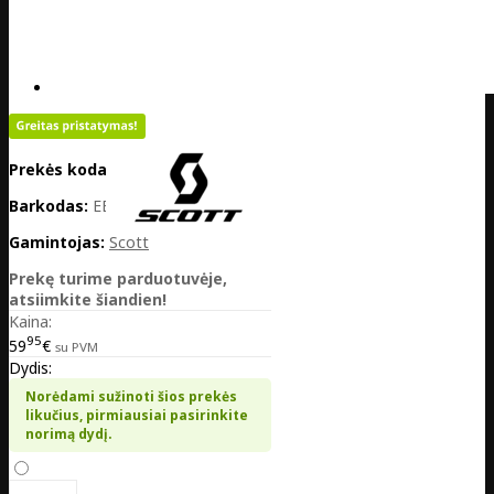
Prekės kodas:
EE02-280320-6837
Barkodas:
EE02-280320-6837
Gamintojas:
Scott
Prekę turime parduotuvėje,
atsiimkite šiandien!
Kaina:
95
59
€
su PVM
Dydis:
Norėdami sužinoti šios prekės
likučius, pirmiausiai pasirinkite
norimą dydį.