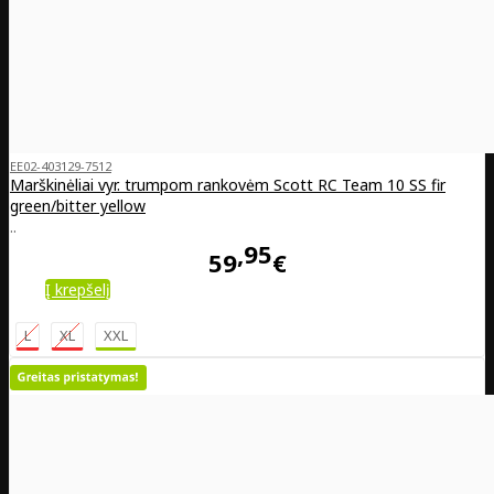
EE02-403129-7512
Marškinėliai vyr. trumpom rankovėm Scott RC Team 10 SS fir
green/bitter yellow
..
95
59
€
Į krepšelį
L
XL
XXL