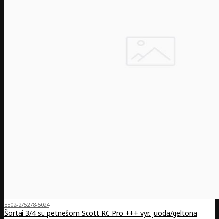
EE02-275278-5024
Šortai 3/4 su petnešom Scott RC Pro +++ vyr. juoda/geltona