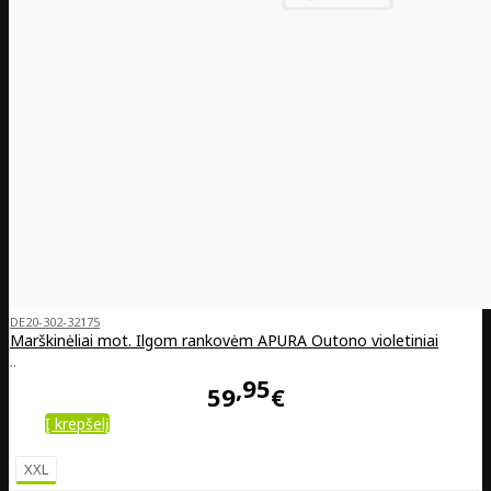
DE20-302-32175
Marškinėliai mot. Ilgom rankovėm APURA Outono violetiniai
..
95
59
€
Į krepšelį
XXL