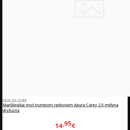
DE20-301-31469
Marškinėliai mot.trumpom rankovėm Apura Carey 2.0 mėlyna
dryžuota
..
95
14
€