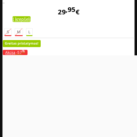
..
95
29
€
Į krepšelį
S
M
L
%
Akcija
-57