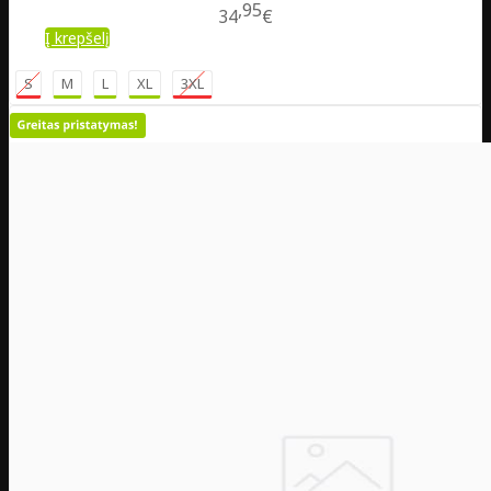
95
34
€
Į krepšelį
S
M
L
XL
3XL