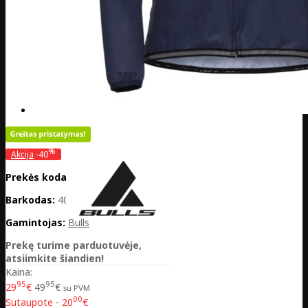
%
Akcija
-40
Prekės kodas:
DE20-301-32002
Barkodas:
4032782051259
Gamintojas:
Bulls
Prekę turime parduotuvėje,
atsiimkite šiandien!
Kaina:
95
95
29
€
49
€
su PVM
00
Sutaupote - 20
€