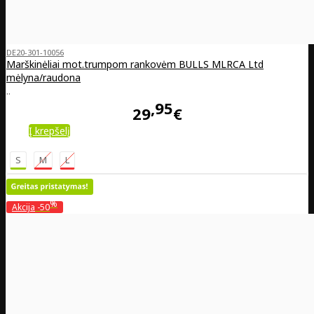
DE20-301-10056
Marškinėliai mot.trumpom rankovėm BULLS MLRCA Ltd
mėlyna/raudona
..
95
29
€
Į krepšelį
S
M
L
%
Akcija
-50