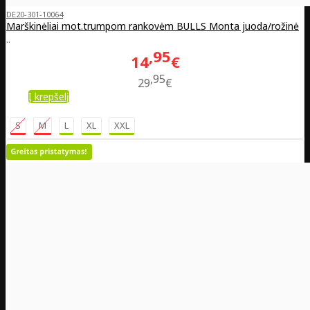
DE20-301-10064
Marškinėliai mot.trumpom rankovėm BULLS Monta juoda/rožinė
..
95
14
€
95
29
€
Į krepšelį
S
M
L
XL
XXL