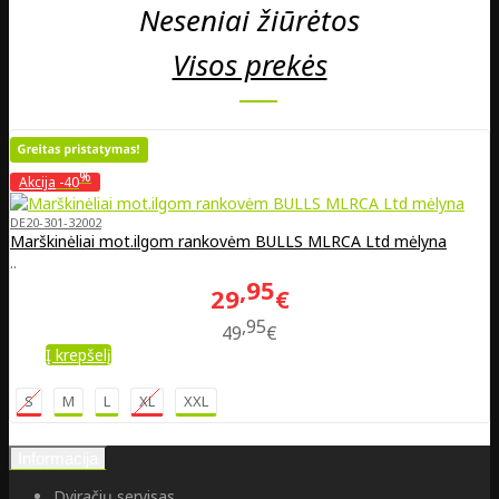
Neseniai žiūrėtos
Visos prekės
%
Akcija
-40
DE20-301-32002
Marškinėliai mot.ilgom rankovėm BULLS MLRCA Ltd mėlyna
..
95
29
€
95
49
€
Į krepšelį
S
M
L
XL
XXL
Informacija
Dviračių servisas