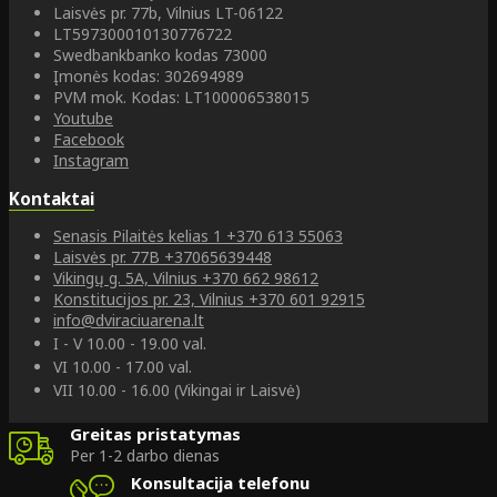
Laisvės pr. 77b, Vilnius LT-06122
LT597300010130776722
Swedbankbanko kodas 73000
Įmonės kodas: 302694989
PVM mok. Kodas: LT100006538015
Youtube
Facebook
Instagram
Kontaktai
Senasis Pilaitės kelias 1
+370 613 55063
Laisvės pr. 77B
+37065639448
Vikingų g. 5A, Vilnius
+370 662 98612
Konstitucijos pr. 23, Vilnius
+370 601 92915
info@dviraciuarena.lt
I - V 10.00 - 19.00 val.
VI 10.00 - 17.00 val.
VII 10.00 - 16.00 (Vikingai ir Laisvė)
Greitas pristatymas
Per 1-2 darbo dienas
Konsultacija telefonu