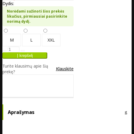
Dydis:
Norėdami sužinoti šios prekės
likučius, pirmiausiai pasirinkite
norimą dydį.
M
L
XXL
Turite klausimų apie šią
Klauskite
prekę?
Aprašymas