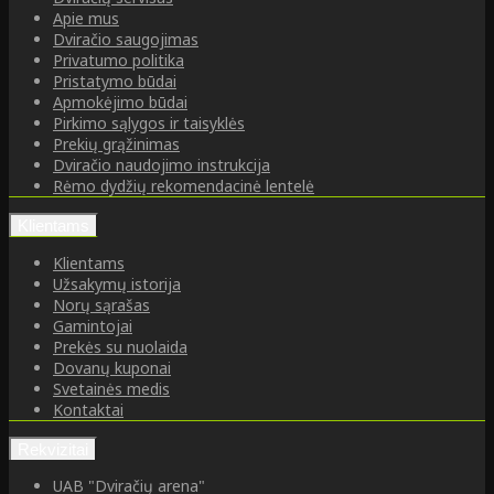
Apie mus
Dviračio saugojimas
Privatumo politika
Pristatymo būdai
Apmokėjimo būdai
Pirkimo sąlygos ir taisyklės
Prekių grąžinimas
Dviračio naudojimo instrukcija
Rėmo dydžių rekomendacinė lentelė
Klientams
Klientams
Užsakymų istorija
Norų sąrašas
Gamintojai
Prekės su nuolaida
Dovanų kuponai
Svetainės medis
Kontaktai
Rekvizitai
UAB "Dviračių arena"