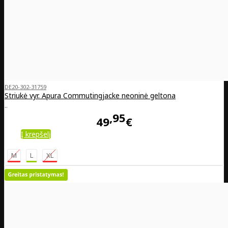
DE20-302-31759
Striukė vyr. Apura Commutingjacke neoninė geltona
..
95
49
€
Į krepšelį
M
L
XL