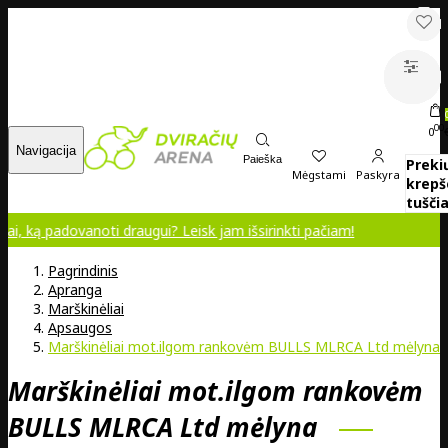
00
0
Navigacija
Paieška
Preki
Mėgstami
Paskyra
krepš
tuščia
ovanoti draugui? Leisk jam išsirinkti pačiam!
Pagrindinis
Apranga
Marškinėliai
Apsaugos
Marškinėliai mot.ilgom rankovėm BULLS MLRCA Ltd mėlyna
Marškinėliai mot.ilgom rankovėm
BULLS MLRCA Ltd mėlyna