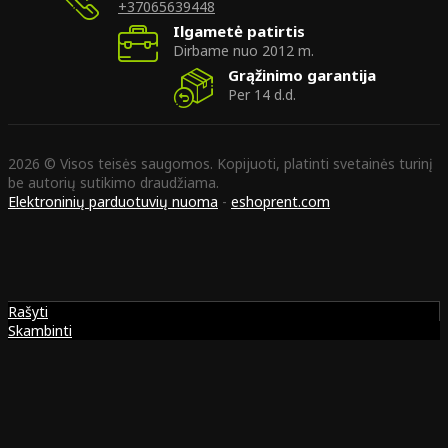
+37065639448
Ilgametė patirtis
Dirbame nuo 2012 m.
Grąžinimo garantija
Per 14 d.d.
2026 © Visos teisės saugomos. Kopijuoti, platinti svetainės turinį
be autorių sutikimo draudžiama.
Elektroninių parduotuvių nuoma
-
eshoprent.com
Rašyti
Skambinti