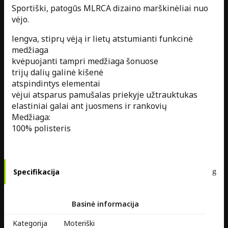
Sportiški, patogūs MLRCA dizaino marškinėliai nuo
vėjo.
lengva, stiprų vėją ir lietų atstumianti funkcinė
medžiaga
kvėpuojanti tampri medžiaga šonuose
trijų dalių galinė kišenė
atspindintys elementai
vėjui atsparus pamušalas priekyje užtrauktukas
elastiniai galai ant juosmens ir rankovių
Medžiaga:
100% polisteris
Specifikacija
Basinė informacija
Kategorija
Moteriški