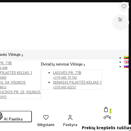
uvės Vilniuje
PR. 77B
Dviračių servisai Vilniuje
9 448
PILAITĖS KELIAS 1
LAISVĖS PR. 77B
5063
+370 683 79 762
G. 5A, VILNIUS
SENASIS PILAITĖS KELIAS 1
8612
+370 603 63257
CIJOS PR. 23, VILNIUS
2915
0
00
0
€
AI Paieška
Mėgstami
Paskyra
Prekių krepšelis tuščias