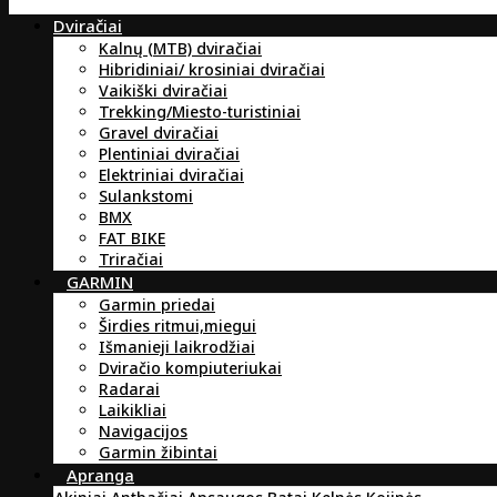
Dviračiai
Kalnų (MTB) dviračiai
Hibridiniai/ krosiniai dviračiai
Vaikiški dviračiai
Trekking/Miesto-turistiniai
Gravel dviračiai
Plentiniai dviračiai
Elektriniai dviračiai
Sulankstomi
BMX
FAT BIKE
Triračiai
GARMIN
Garmin priedai
Širdies ritmui,miegui
Išmanieji laikrodžiai
Dviračio kompiuteriukai
Radarai
Laikikliai
Navigacijos
Garmin žibintai
Apranga