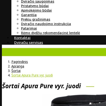
Dviračio saugojimas
Pristatymo būdai
Apmokėjimo būdai
Garantija
Prekių grąžinimas
Dviračio naudojimo instrukcija
Patarimai
Rėmo dydžių rekomendacinė lentelė
Kontaktai
Dviračių servisas
Pagrindinis
Apranga
Šortai
Šortai Apura Pure vyr. juodi
Šortai Apura Pure vyr. juodi