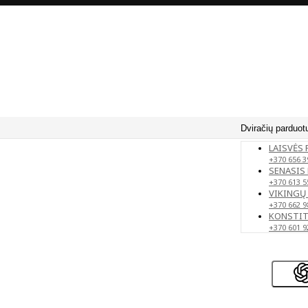
Dviračių parduot
LAISVĖS 
+370 656 3
SENASIS 
+370 613 5
VIKINGŲ 
+370 662 9
KONSTITU
+370 601 9