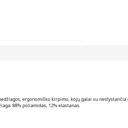
 medžiagos, ergonomiško kirpimo, kojų galai su neslystančia
žiaga: 88% poliamidas, 12% elastanas.