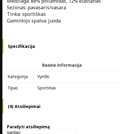
Medžiaga: 88% poliamidas, 12% elastanas
Sezonas: pavasaris/vasara
Tinka: sportiškas
Gamintojo spalva: juoda
Specifikacija
Basinė informacija
Kategorija
Vyriški
Tipas
Sportiniai
(0) Atsiliepimai
Parašyti atsiliepimą
Vardas: