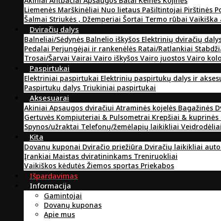
Akiniai
Antbačiai
Apsaugos
Batai
Kelnės
Kojinės
Liemenės
Marškinėliai
Nuo lietaus
Pašiltintojai
Pirštinės
P
Šalmai
Striukės , Džemperiai
Šortai
Termo rūbai
Vaikiška
Dviračių dalys
Balneliai/Sėdynės
Balnelio iškyšos
Elektrinių dviračių daly
Pedalai
Perjungėjai ir rankenėlės
Ratai/Ratlankiai
Stabdži
Trosai/Šarvai
Vairai
Vairo iškyšos
Vairo juostos
Vairo kol
Paspirtukai
Elektriniai paspirtukai
Elektrinių paspirtukų dalys ir akse
Paspirtukų dalys
Triukiniai paspirtukai
Aksesuarai
Akiniai
Apsaugos dviračiui
Atraminės kojelės
Bagažinės
D
Gertuvės
Kompiuteriai & Pulsometrai
Krepšiai & kuprinės
Spynos/užraktai
Telefonų/žemėlapių laikikliai
Veidrodėlia
Kita
Dovanų kuponai
Dviračio priežiūra
Dviračių laikikliai aut
Įrankiai
Maistas dviratininkams
Treniruokliai
Vaikiškos kėdutės
Žiemos sportas
Priekabos
Išpardavimas
Informacija
Gamintojai
Dovanų kuponas
Apie mus