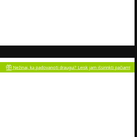
žinai, ką padovanoti draugui? Leisk jam išsirinkti pačiam!