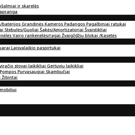
ošalmiai ir skarelės
 apranga
s/baterijos
Grandinės
Kameros
Padangos
Pagalbiniai ratukai
ai
Stebulės/Guoliai
Šakės/Amortizatoriai
Švaistikliai
onėlės
Vairo rankenėlės/ragai
Žvaigždžių blokai /Kasetės
suarai
Laisvalaikio paspirtukai
viračio stovai-laikikliai
Gertuvių laikikliai
Pompos
Purvasaugiai
Skambučiai
i
Žibintai
omobiliui