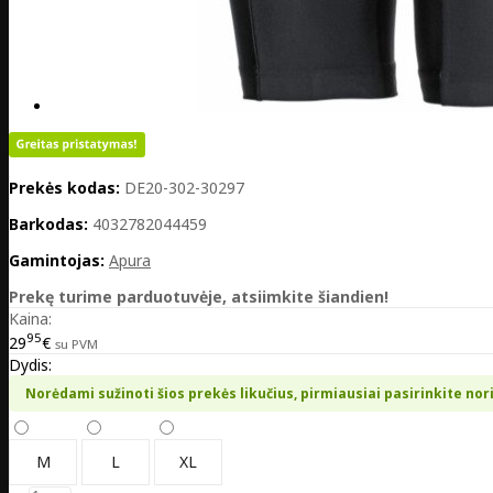
Prekės kodas:
DE20-302-30297
Barkodas:
4032782044459
Gamintojas:
Apura
Prekę turime parduotuvėje, atsiimkite šiandien!
Kaina:
95
29
€
su PVM
Dydis:
Norėdami sužinoti šios prekės likučius, pirmiausiai pasirinkite nor
M
L
XL