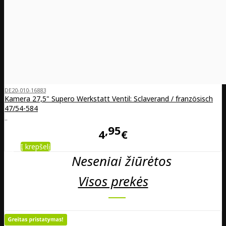
DE20-010-16883
Kamera 27,5" Supero Werkstatt Ventil: Sclaverand / französisch
47/54-584
..
95
4
€
Į krepšelį
Neseniai žiūrėtos
Visos prekės