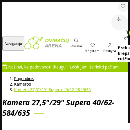
00
0
Navigacija
Paieška
Preki
Mėgstami
Paskyra
krepš
tuščia
inai, ką padovanoti draugui? Leisk jam išsirinkti pačiam!
Pagrindinis
Kameros
Kamera 27,5"/29" Supero 40/62-584/635
Kamera 27,5"/29" Supero 40/62-
584/635