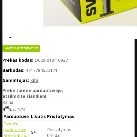
Prekės kodas:
DE20-010-16927
Barkodas:
4717784625171
Gamintojas:
Kita
Prekę turime parduotuvėje,
atsiimkite šiandien!
Kaina:
95
4
€
su PVM
Parduotuvė
Likutis
Pristatymas
Dviračių
parduotuvė
Pristatymas
5+
Konstitucijos
0-2 d.d.