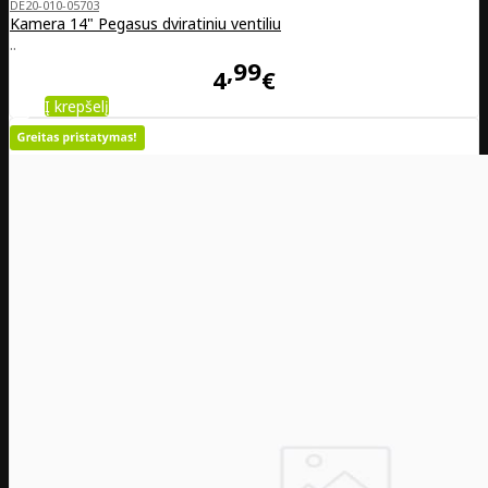
DE20-010-05703
Kamera 14" Pegasus dviratiniu ventiliu
..
99
4
€
Į krepšelį