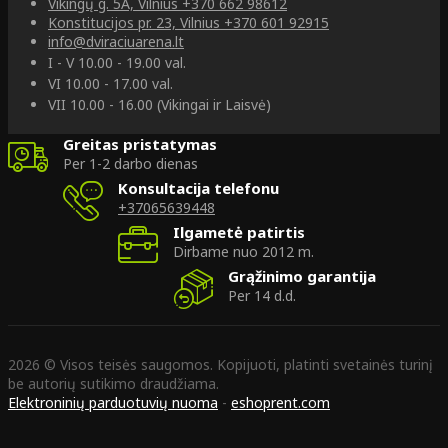
Vikingų g. 5A, Vilnius
+370 662 98612
Konstitucijos pr. 23, Vilnius
+370 601 92915
info@dviraciuarena.lt
I - V 10.00 - 19.00 val.
VI 10.00 - 17.00 val.
VII 10.00 - 16.00 (Vikingai ir Laisvė)
Greitas pristatymas
Per 1-2 darbo dienas
Konsultacija telefonu
+37065639448
Ilgametė patirtis
Dirbame nuo 2012 m.
Grąžinimo garantija
Per 14 d.d.
2026 © Visos teisės saugomos. Kopijuoti, platinti svetainės turinį
be autorių sutikimo draudžiama.
Elektroninių parduotuvių nuoma
-
eshoprent.com