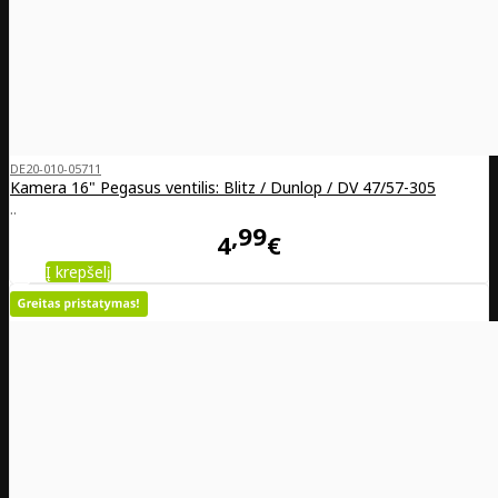
DE20-010-05711
Kamera 16" Pegasus ventilis: Blitz / Dunlop / DV 47/57-305
..
99
4
€
Į krepšelį