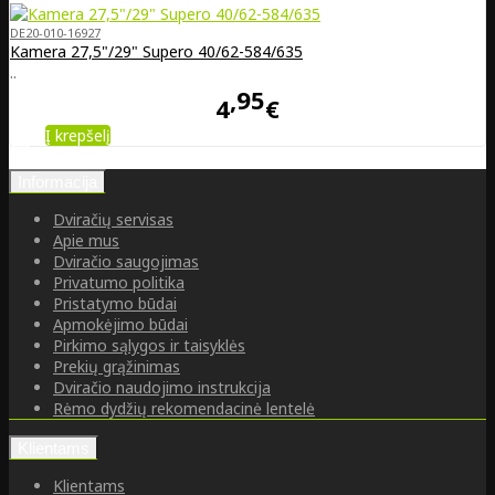
DE20-010-16927
Kamera 27,5"/29" Supero 40/62-584/635
..
95
4
€
Į krepšelį
Informacija
Dviračių servisas
Apie mus
Dviračio saugojimas
Privatumo politika
Pristatymo būdai
Apmokėjimo būdai
Pirkimo sąlygos ir taisyklės
Prekių grąžinimas
Dviračio naudojimo instrukcija
Rėmo dydžių rekomendacinė lentelė
Klientams
Klientams