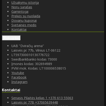
Užsakymų istorija
Norų sąrašas
Gamintojai
Prekės su nuolaida
Dovanų kuponai
Svetainės medis
Kontaktai
Rekvizitai
UAB "Dviračių arena"
Laisvės pr. 77b, Vilnius LT-06122
LT597300010130776722
Swedbankbanko kodas 73000
Įmonės kodas: 302694989
PVM mok. Kodas: LT100006538015
Youtube
Facebook
Instagram
Kontaktai
Senasis Pilaitės kelias 1
+370 613 55063
Laisvės pr. 77B
+37065639448