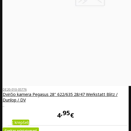
DE20-010-05776
Dvirčio kamera Pegasus 28" 622/635 28/47 Werkstatt Blitz /
Dunlop / DV
..
95
4
€
Į krepšelį