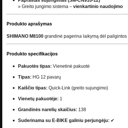
Paprastas sujungimas (SM-CN910-12)
» Greito jungimo sistema –
vienkartinio naudojimo
Produkto aprašymas
SHIMANO M8100
grandinė pagerina laikymą dėl pailgintos v
Produkto specifikacijos
Pakuotės tipas:
Vienetinė pakuotė
Tipas:
HG 12 pavarų
Kaiščio tipas:
Quick-Link (greito sujungimo)
Vienetų pakuotėje:
1
Grandinės narelių skaičius:
138
Suderinama su E-BIKE galiniu perjungėju:
✔