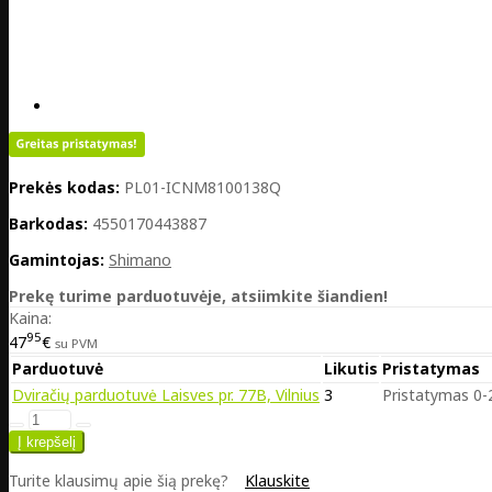
Prekės kodas:
PL01-ICNM8100138Q
Barkodas:
4550170443887
Gamintojas:
Shimano
Prekę turime parduotuvėje, atsiimkite šiandien!
Kaina:
95
47
€
su PVM
Parduotuvė
Likutis
Pristatymas
Dviračių parduotuvė Laisves pr. 77B, Vilnius
3
Pristatymas 0-2
Turite klausimų apie šią prekę?
Klauskite