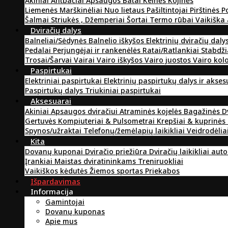
Akiniai
Antbačiai
Apsaugos
Batai
Kelnės
Kojinės
Liemenės
Marškinėliai
Nuo lietaus
Pašiltintojai
Pirštinės
P
Šalmai
Striukės , Džemperiai
Šortai
Termo rūbai
Vaikiška
Dviračių dalys
Balneliai/Sėdynės
Balnelio iškyšos
Elektrinių dviračių daly
Pedalai
Perjungėjai ir rankenėlės
Ratai/Ratlankiai
Stabdži
Trosai/Šarvai
Vairai
Vairo iškyšos
Vairo juostos
Vairo kol
Paspirtukai
Elektriniai paspirtukai
Elektrinių paspirtukų dalys ir akse
Paspirtukų dalys
Triukiniai paspirtukai
Aksesuarai
Akiniai
Apsaugos dviračiui
Atraminės kojelės
Bagažinės
D
Gertuvės
Kompiuteriai & Pulsometrai
Krepšiai & kuprinės
Spynos/užraktai
Telefonų/žemėlapių laikikliai
Veidrodėlia
Kita
Dovanų kuponai
Dviračio priežiūra
Dviračių laikikliai aut
Įrankiai
Maistas dviratininkams
Treniruokliai
Vaikiškos kėdutės
Žiemos sportas
Priekabos
Išpardavimas
Informacija
Gamintojai
Dovanų kuponas
Apie mus