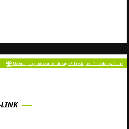
žinai, ką padovanoti draugui? Leisk jam išsirinkti pačiam!
-LINK