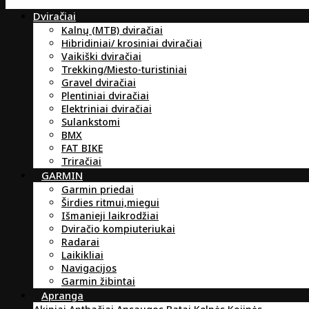
Dviračiai
Kalnų (MTB) dviračiai
Hibridiniai/ krosiniai dviračiai
Vaikiški dviračiai
Trekking/Miesto-turistiniai
Gravel dviračiai
Plentiniai dviračiai
Elektriniai dviračiai
Sulankstomi
BMX
FAT BIKE
Triračiai
GARMIN
Garmin priedai
Širdies ritmui,miegui
Išmanieji laikrodžiai
Dviračio kompiuteriukai
Radarai
Laikikliai
Navigacijos
Garmin žibintai
Apranga