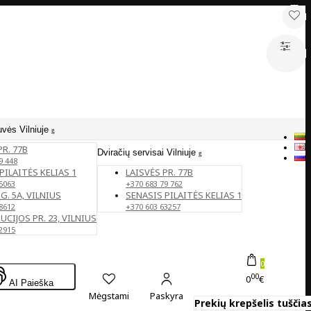
uvės Vilniuje
PR. 77B
Dviračių servisai Vilniuje
9 448
PILAITĖS KELIAS 1
LAISVĖS PR. 77B
5063
+370 683 79 762
G. 5A, VILNIUS
SENASIS PILAITĖS KELIAS 1
8612
+370 603 63257
CIJOS PR. 23, VILNIUS
2915
0
00
0
€
AI Paieška
Mėgstami
Paskyra
Prekių krepšelis tuščias