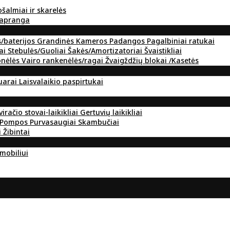
ošalmiai ir skarelės
 apranga
s/baterijos
Grandinės
Kameros
Padangos
Pagalbiniai ratukai
ai
Stebulės/Guoliai
Šakės/Amortizatoriai
Švaistikliai
onėlės
Vairo rankenėlės/ragai
Žvaigždžių blokai /Kasetės
suarai
Laisvalaikio paspirtukai
viračio stovai-laikikliai
Gertuvių laikikliai
Pompos
Purvasaugiai
Skambučiai
i
Žibintai
omobiliui