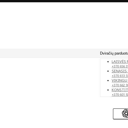
Dviračių parduot
LAISVĖS 
+370 656 3
SENASIS 
+370 613 5
VIKINGŲ 
+370 662 9
KONSTITU
+370 601 9