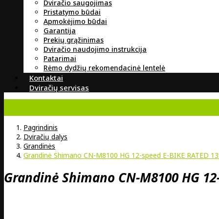
Dviračio saugojimas
Pristatymo būdai
Apmokėjimo būdai
Garantija
Prekių grąžinimas
Dviračio naudojimo instrukcija
Patarimai
Rėmo dydžių rekomendacinė lentelė
Kontaktai
Dviračių servisas
Pagrindinis
Dviračių dalys
Grandinės
Grandinė Shimano CN-M8100 HG 12-speed E-BIKE RATED 138
Grandinė Shimano CN-M8100 HG 12-