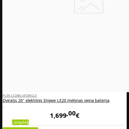
PL05-LE20BLUESINGLE
Dviratis 20" elektrinis Engwe LE20 mėlynas viena baterija
..
00
1,699
€
Į krepšelį