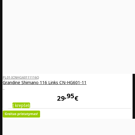
PL01-ICNHG60111116Q
Grandinė Shimano 116 Links CN-HG601-11
..
95
29
€
Į krepšelį