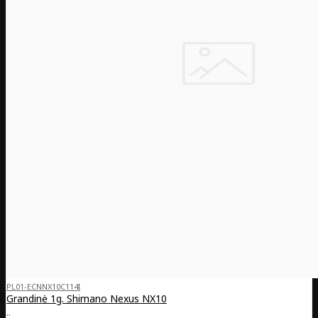
PL01-ECNNX10C114I
Grandinė 1g. Shimano Nexus NX10
..