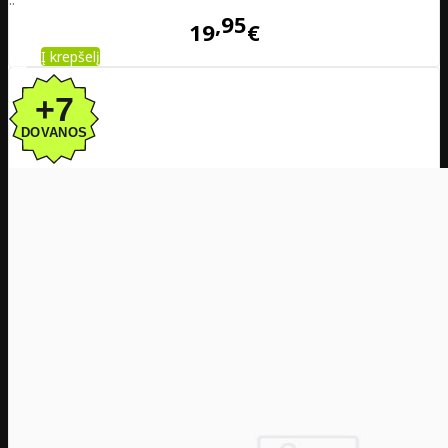
95
19
€
Į krepšelį