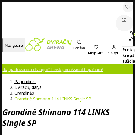
00
0
Navigacija
Paieška
Preki
Mėgstami
Paskyra
krepš
tuščia
anoti draugui? Leisk jam išsirinkti pačiam!
Pagrindinis
Dviračių dalys
Grandinės
Grandinė Shimano 114 LINKS Single SP
Grandinė Shimano 114 LINKS
Single SP