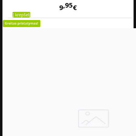
95
9
€
Į krepšelį