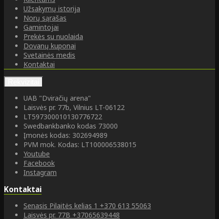
Užsakymų istorija
Norų sąrašas
Gamintojai
Prekės su nuolaida
Dovanų kuponai
Svetainės medis
Kontaktai
Rekvizitai
UAB "Dviračių arena"
Laisvės pr. 77b, Vilnius LT-06122
LT597300010130776722
Swedbankbanko kodas 73000
Įmonės kodas: 302694989
PVM mok. Kodas: LT100006538015
Youtube
Facebook
Instagram
Kontaktai
Senasis Pilaitės kelias 1
+370 613 55063
Laisvės pr. 77B
+37065639448