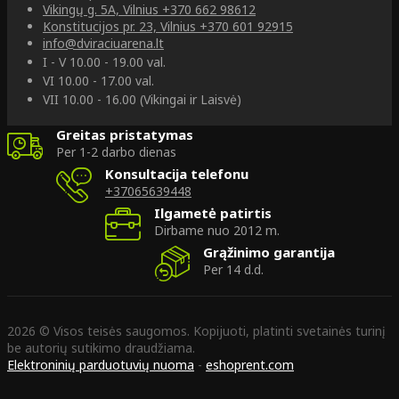
Vikingų g. 5A, Vilnius
+370 662 98612
Konstitucijos pr. 23, Vilnius
+370 601 92915
info@dviraciuarena.lt
I - V 10.00 - 19.00 val.
VI 10.00 - 17.00 val.
VII 10.00 - 16.00 (Vikingai ir Laisvė)
Greitas pristatymas
Per 1-2 darbo dienas
Konsultacija telefonu
+37065639448
Ilgametė patirtis
Dirbame nuo 2012 m.
Grąžinimo garantija
Per 14 d.d.
2026 © Visos teisės saugomos. Kopijuoti, platinti svetainės turinį
be autorių sutikimo draudžiama.
Elektroninių parduotuvių nuoma
-
eshoprent.com