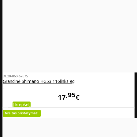
DE20-060-67675
Grandinė Shimano HG53 116links 9g
..
95
17
€
Į krepšelį