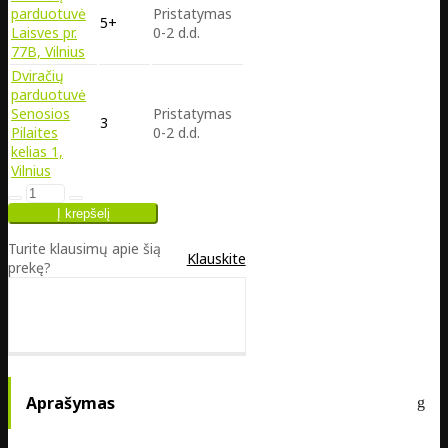
parduotuvė
Pristatymas
5+
Laisves pr.
0-2 d.d.
77B, Vilnius
Dviračių
parduotuvė
Senosios
Pristatymas
3
Pilaites
0-2 d.d.
kelias 1,
Vilnius
Turite klausimų apie šią
Klauskite
prekę?
Aprašymas