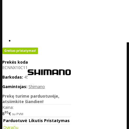
Prekės kodas:
PL01-
ECNNX10C114S
Barkodas:
4524667691013
Gamintojas:
Shimano
Prekę turime parduotuvėje,
atsiimkite šiandien!
Kaina:
95
8
€
su PVM
Parduotuvė
Likutis
Pristatymas
Dviračių