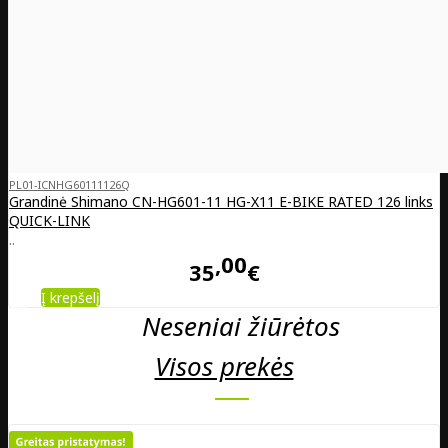
PL01-ICNHG60111126Q
Grandinė Shimano CN-HG601-11 HG-X11 E-BIKE RATED 126 links
QUICK-LINK
..
00
35
€
Į krepšelį
Neseniai žiūrėtos
Visos prekės