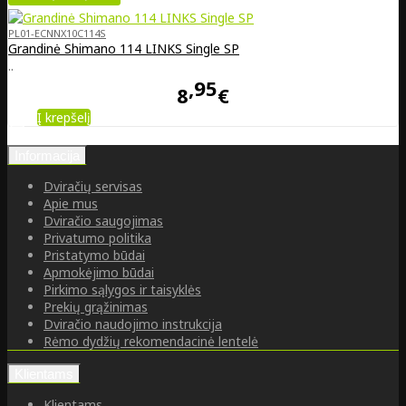
PL01-ECNNX10C114S
Grandinė Shimano 114 LINKS Single SP
..
95
8
€
Į krepšelį
Informacija
Dviračių servisas
Apie mus
Dviračio saugojimas
Privatumo politika
Pristatymo būdai
Apmokėjimo būdai
Pirkimo sąlygos ir taisyklės
Prekių grąžinimas
Dviračio naudojimo instrukcija
Rėmo dydžių rekomendacinė lentelė
Klientams
Klientams