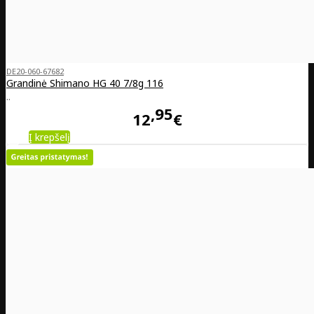
DE20-060-67682
Grandinė Shimano HG 40 7/8g 116
..
95
12
€
Į krepšelį