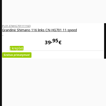
PL01-ICNHG70111116Q
Grandinė Shimano 116 links CN-HG701 11-speed
..
95
39
€
Į krepšelį