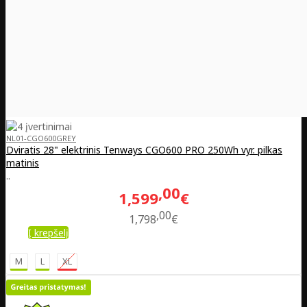
NL01-CGO600GREY
Dviratis 28" elektrinis Tenways CGO600 PRO 250Wh vyr. pilkas
matinis
..
00
1,599
€
00
1,798
€
Į krepšelį
M
L
XL