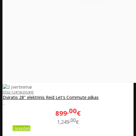
EE02-1247362553HE
Dviratis 28" elektrinis Reid Let's Commute pilkas
..
00
899
€
00
1,249
€
Į krepšelį