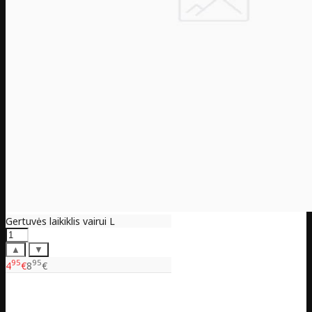
Gertuvės laikiklis vairui L
▲
▼
95
95
4
€
8
€