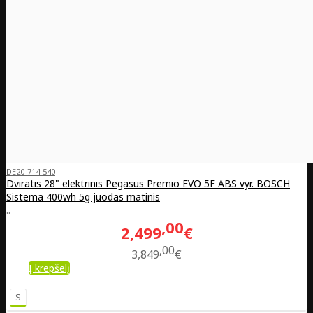
DE20-714-540
Dviratis 28" elektrinis Pegasus Premio EVO 5F ABS vyr. BOSCH
Sistema 400wh 5g juodas matinis
..
00
2,499
€
00
3,849
€
Į krepšelį
S