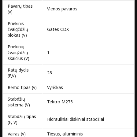
Pavarų tipas
Vienos pavaros
(v)
Priekinis
žvaigždžių
Gates CDX
blokas (V)
Priekinių
žvaigždžių
1
skaičius (V)
Ratų dydis
28
(F,V)
Rėmo tipas (v)
Vyriškas
Stabdžių
Tektro M275
sistema (V)
Stabdžių tipas
Hidrauliniai diskiniai stabdžiai
(F, V)
Vairas (v)
Tiesus, aliumininis