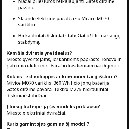
Mažai priežiūros reikalaujanti Gates diržinė
pavara.
Sklandi elektrinė pagalba su Mivice M070
varikliu.
Hidrauliniai diskiniai stabdžiai užtikrina saugų
stabdymą.
Kam šis dviratis yra idealus?
Miesto gyventojams, ieškantiems paprasto, lengvo ir
patikimo elektrinio dviračio kasdieniam naudojimui.
Kokios technologijos ar komponentai jį išskiria?
Mivice M070 variklis, 360 Wh ličio jonų baterija,
Gates diržinė pavara, Tektro M275 hidrauliniai
diskiniai stabdžiai.
Į kokią kategoriją šis modelis priklauso?
Miesto elektriniai dviračiai.
Kuris gamintojas gamina šį modelį?