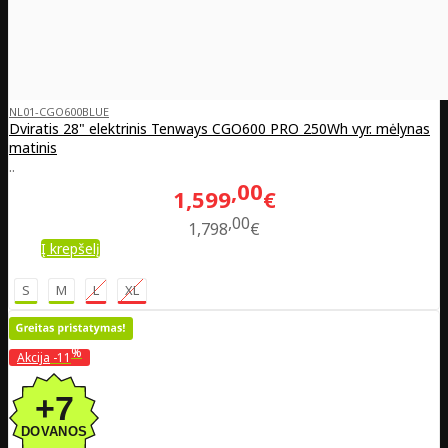
NL01-CGO600BLUE
Dviratis 28" elektrinis Tenways CGO600 PRO 250Wh vyr. mėlynas
matinis
..
00
1,599
€
00
1,798
€
Į krepšelį
S
M
L
XL
%
Akcija
-11