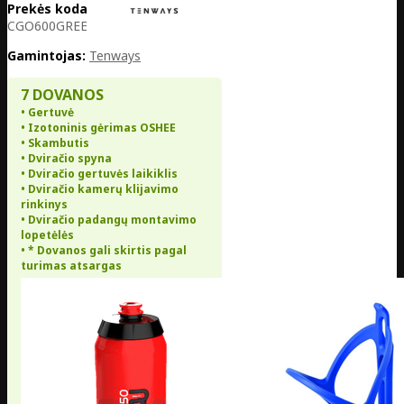
Prekės kodas:
NL01-
CGO600GREEN
Gamintojas:
Tenways
7 DOVANOS
• Gertuvė
• Izotoninis gėrimas OSHEE
• Skambutis
• Dviračio spyna
• Dviračio gertuvės laikiklis
• Dviračio kamerų klijavimo
rinkinys
• Dviračio padangų montavimo
lopetėlės
• * Dovanos gali skirtis pagal
turimas atsargas