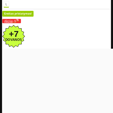
L
%
Akcija
-5