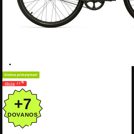
%
Akcija
-11