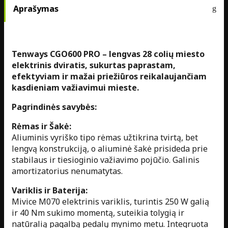
Aprašymas
Tenways CGO600 PRO – lengvas 28 colių miesto
elektrinis dviratis, sukurtas paprastam,
efektyviam ir mažai priežiūros reikalaujančiam
kasdieniam važiavimui mieste.
Pagrindinės savybės:
Rėmas ir Šakė:
Aliuminis vyriško tipo rėmas užtikrina tvirtą, bet
lengvą konstrukciją, o aliuminė šakė prisideda prie
stabilaus ir tiesioginio važiavimo pojūčio. Galinis
amortizatorius nenumatytas.
Variklis ir Baterija:
Mivice M070 elektrinis variklis, turintis 250 W galią
ir 40 Nm sukimo momentą, suteikia tolygią ir
natūralią pagalbą pedalų mynimo metu. Integruota