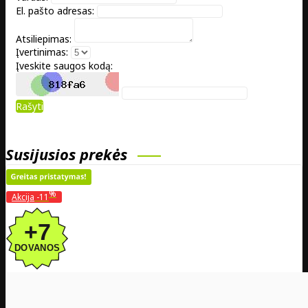
El. pašto adresas:
Atsiliepimas:
Įvertinimas:
Įveskite saugos kodą:
Rašyti
Susijusios prekės
%
Akcija
-11