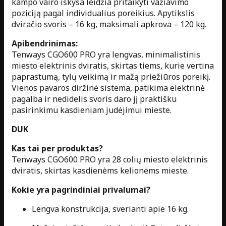
kampo vairo iškyša leidžia pritaikyti važiavimo
poziciją pagal individualius poreikius. Apytikslis
dviračio svoris – 16 kg, maksimali apkrova – 120 kg.
Apibendrinimas:
Tenways CGO600 PRO yra lengvas, minimalistinis
miesto elektrinis dviratis, skirtas tiems, kurie vertina
paprastumą, tylų veikimą ir mažą priežiūros poreikį.
Vienos pavaros diržinė sistema, patikima elektrinė
pagalba ir nedidelis svoris daro jį praktišku
pasirinkimu kasdieniam judėjimui mieste.
DUK
Kas tai per produktas?
Tenways CGO600 PRO yra 28 colių miesto elektrinis
dviratis, skirtas kasdienėms kelionėms mieste.
Kokie yra pagrindiniai privalumai?
Lengva konstrukcija, sverianti apie 16 kg.