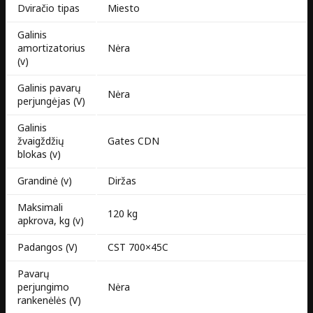
Dviračio tipas
Miesto
Galinis
amortizatorius
Nėra
(v)
Galinis pavarų
Nėra
perjungėjas (V)
Galinis
žvaigždžių
Gates CDN
blokas (v)
Grandinė (v)
Diržas
Maksimali
120 kg
apkrova, kg (v)
Padangos (V)
CST 700×45C
Pavarų
perjungimo
Nėra
rankenėlės (V)