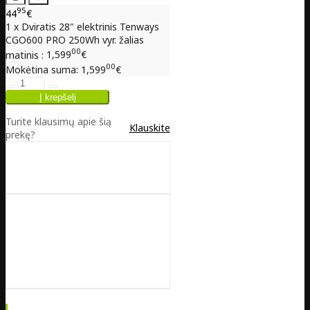
95
44
€
1 x Dviratis 28" elektrinis Tenways
CGO600 PRO 250Wh vyr. žalias
00
matinis :
1,599
€
00
Mokėtina suma:
1,599
€
Turite klausimų apie šią
Klauskite
prekę?