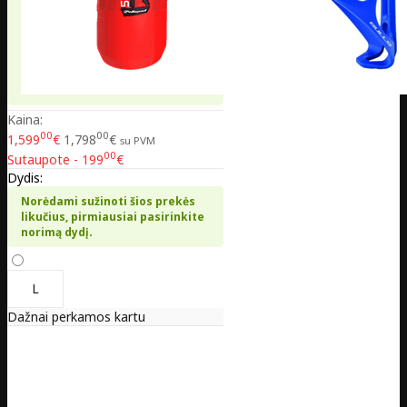
Kaina:
00
00
1,599
€
1,798
€
su PVM
00
Sutaupote - 199
€
Dydis:
Norėdami sužinoti šios prekės
likučius, pirmiausiai pasirinkite
norimą dydį.
L
Dažnai perkamos kartu