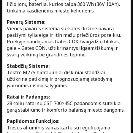
ličio jonų baterija, kurios talpa 360 Wh (36V 10Ah),
tinkama kasdienėms miesto kelionėms.
Pavarų Sistema:
Vienos pavaros sistema su Gates diržine pavara
pasižymi tylia eiga ir itin mažu priežiūros poreikiu.
Priekyje naudojamas Gates CDX žvaigždžių blokas,
gale – Gates CDN, užtikrinantys ilgaamžiškumą ir
švarų veikimą be grandinės tepimo.
Stabdžių Sistema:
Tektro M275 hidrauliniai diskiniai stabdžiai
užtikrina patikimą ir prognozuojamą stabdymą
įvairiomis eismo sąlygomis.
Ratai ir Padangos:
28 colių ratai su CST 700×45C padangomis suteikia
gerą stabilumo ir komforto balansą miesto dangoms.
Papildomos Funkcijos:
Tiesus aliuminis vairas kartu su reguliuojamo