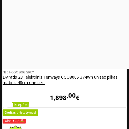
NL01-CGO800SGREY
Dviratis 28" elektrinis Tenways CGO800S 374Wh unisex pilkas
matinis 48cm one size
..
00
1,898
€
Į krepšelį
%
Akcija
-35