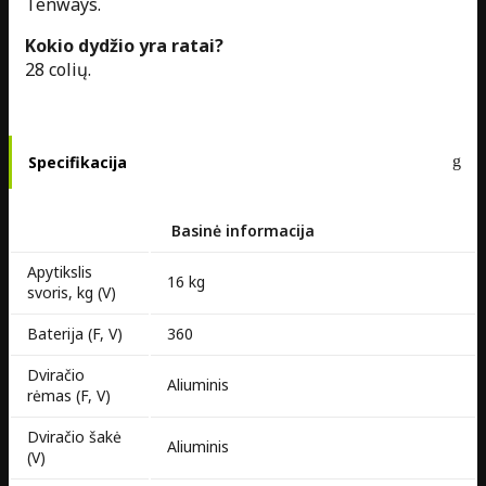
Tenways.
Kokio dydžio yra ratai?
28 colių.
Specifikacija
Basinė informacija
Apytikslis
16 kg
svoris, kg (V)
Baterija (F, V)
360
Dviračio
Aliuminis
rėmas (F, V)
Dviračio šakė
Aliuminis
(V)