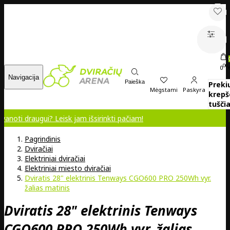
00
0
Navigacija
Paieška
Preki
Mėgstami
Paskyra
krepš
tuščia
gui? Leisk jam išsirinkti pačiam!
Pagrindinis
Dviračiai
Elektriniai dviračiai
Elektriniai miesto dviračiai
Dviratis 28" elektrinis Tenways CGO600 PRO 250Wh vyr.
žalias matinis
Dviratis 28" elektrinis Tenways
CGO600 PRO 250Wh vyr. žalias