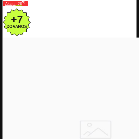
%
Akcija
-28