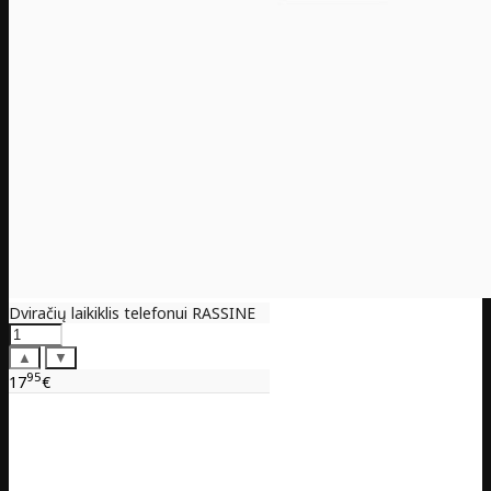
Dviračių laikiklis telefonui RASSINE
▲
▼
95
17
€