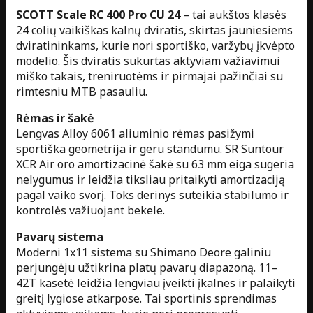
SCOTT Scale RC 400 Pro CU 24
– tai aukštos klasės
24 colių vaikiškas kalnų dviratis, skirtas jauniesiems
dviratininkams, kurie nori sportiško, varžybų įkvėpto
modelio. Šis dviratis sukurtas aktyviam važiavimui
miško takais, treniruotėms ir pirmajai pažinčiai su
rimtesniu MTB pasauliu.
Rėmas ir šakė
Lengvas Alloy 6061 aliuminio rėmas pasižymi
sportiška geometrija ir geru standumu. SR Suntour
XCR Air oro amortizacinė šakė su 63 mm eiga sugeria
nelygumus ir leidžia tiksliau pritaikyti amortizaciją
pagal vaiko svorį. Toks derinys suteikia stabilumo ir
kontrolės važiuojant bekele.
Pavarų sistema
Moderni 1x11 sistema su Shimano Deore galiniu
perjungėju užtikrina platų pavarų diapazoną. 11–
42T kasetė leidžia lengviau įveikti įkalnes ir palaikyti
greitį lygiose atkarpose. Tai sportinis sprendimas