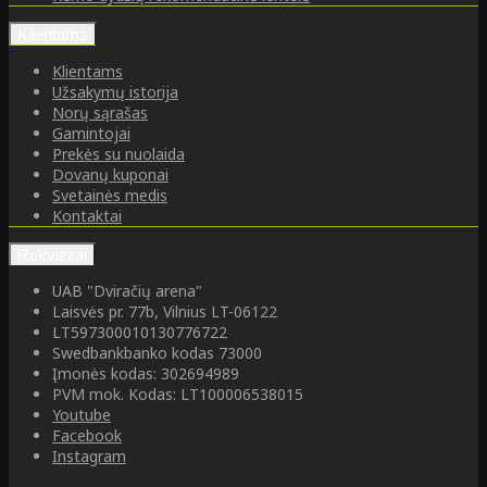
Klientams
Klientams
Užsakymų istorija
Norų sąrašas
Gamintojai
Prekės su nuolaida
Dovanų kuponai
Svetainės medis
Kontaktai
Rekvizitai
UAB "Dviračių arena"
Laisvės pr. 77b, Vilnius LT-06122
LT597300010130776722
Swedbankbanko kodas 73000
Įmonės kodas: 302694989
PVM mok. Kodas: LT100006538015
Youtube
Facebook
Instagram