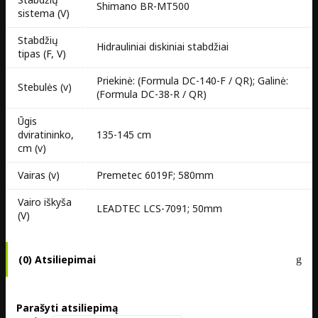
Shimano BR-MT500
sistema (V)
Stabdžių
Hidrauliniai diskiniai stabdžiai
tipas (F, V)
Priekinė: (Formula DC-140-F / QR); Galinė:
Stebulės (v)
(Formula DC-38-R / QR)
Ūgis
dviratininko,
135-145 cm
cm (v)
Vairas (v)
Premetec 6019F; 580mm
Vairo iškyša
LEADTEC LCS-7091; 50mm
(V)
(0) Atsiliepimai
Parašyti atsiliepimą