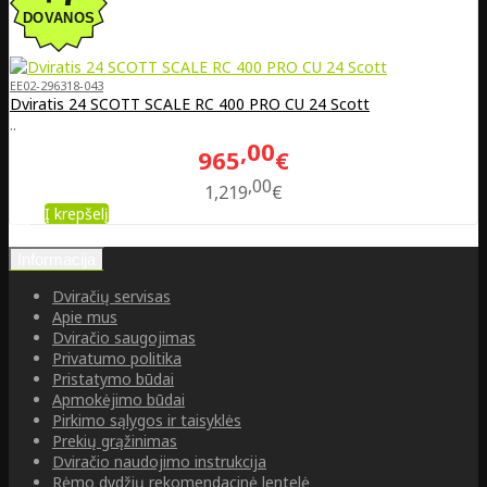
EE02-296318-043
Dviratis 24 SCOTT SCALE RC 400 PRO CU 24 Scott
..
00
965
€
00
1,219
€
Į krepšelį
Informacija
Dviračių servisas
Apie mus
Dviračio saugojimas
Privatumo politika
Pristatymo būdai
Apmokėjimo būdai
Pirkimo sąlygos ir taisyklės
Prekių grąžinimas
Dviračio naudojimo instrukcija
Rėmo dydžių rekomendacinė lentelė