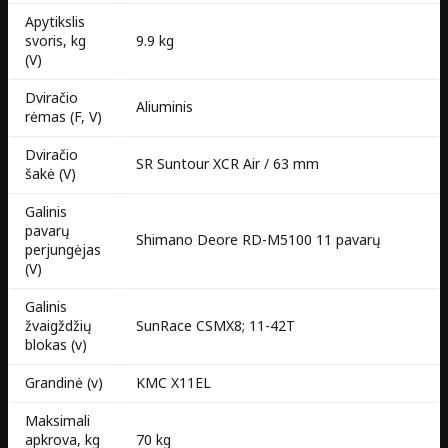
Apytikslis
svoris, kg
9.9 kg
(V)
Dviračio
Aliuminis
rėmas (F, V)
Dviračio
SR Suntour XCR Air / 63 mm
šakė (V)
Galinis
pavarų
Shimano Deore RD-M5100 11 pavarų
perjungėjas
(V)
Galinis
žvaigždžių
SunRace CSMX8; 11-42T
blokas (v)
Grandinė (v)
KMC X11EL
Maksimali
apkrova, kg
70 kg