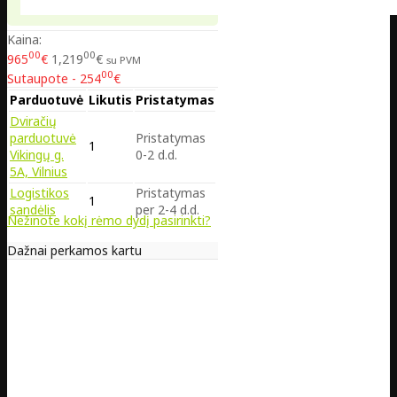
Kaina:
00
00
965
€
1,219
€
su PVM
00
Sutaupote - 254
€
Parduotuvė
Likutis
Pristatymas
Dviračių
parduotuvė
Pristatymas
1
Vikingų g.
0-2 d.d.
5A, Vilnius
Logistikos
Pristatymas
1
sandėlis
per 2-4 d.d.
Nežinote kokį rėmo dydį pasirinkti?
Dažnai perkamos kartu