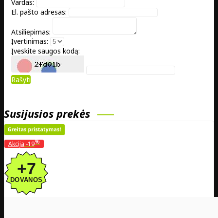
Vardas:
El. pašto adresas:
Atsiliepimas:
Įvertinimas:
Įveskite saugos kodą:
Rašyti
Susijusios prekės
%
Akcija
-19