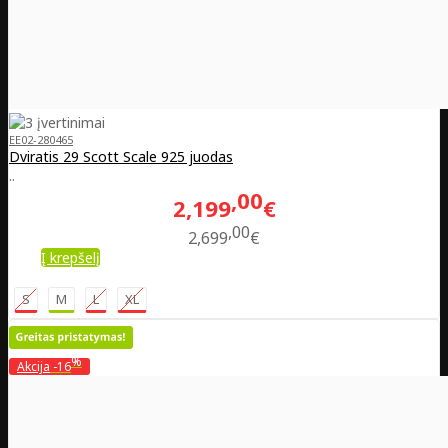
EE02-280465
Dviratis 29 Scott Scale 925 juodas
..
00
2,199
€
00
2,699
€
Į krepšelį
S
M
L
XL
%
Akcija
-16