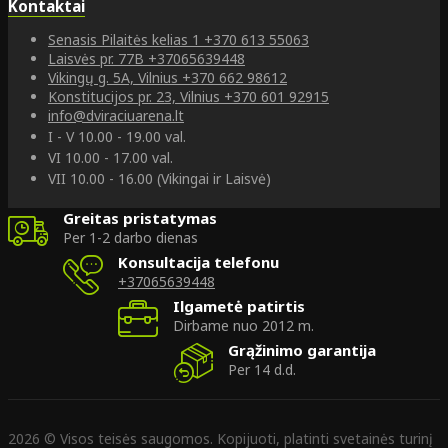
Kontaktai
Senasis Pilaitės kelias 1
+370 613 55063
Laisvės pr. 77B
+37065639448
Vikingų g. 5A, Vilnius
+370 662 98612
Konstitucijos pr. 23, Vilnius
+370 601 92915
info@dviraciuarena.lt
I - V 10.00 - 19.00 val.
VI 10.00 - 17.00 val.
VII 10.00 - 16.00 (Vikingai ir Laisvė)
Greitas pristatymas
Per 1-2 darbo dienas
Konsultacija telefonu
+37065639448
Ilgametė patirtis
Dirbame nuo 2012 m.
Grąžinimo garantija
Per 14 d.d.
2026 © Visos teisės saugomos. Kopijuoti, platinti svetainės turinį