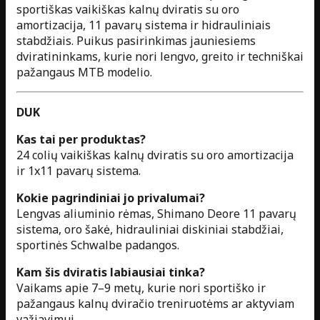
sportiškas vaikiškas kalnų dviratis su oro
amortizacija, 11 pavarų sistema ir hidrauliniais
stabdžiais. Puikus pasirinkimas jauniesiems
dviratininkams, kurie nori lengvo, greito ir techniškai
pažangaus MTB modelio.
DUK
Kas tai per produktas?
24 colių vaikiškas kalnų dviratis su oro amortizacija
ir 1x11 pavarų sistema.
Kokie pagrindiniai jo privalumai?
Lengvas aliuminio rėmas, Shimano Deore 11 pavarų
sistema, oro šakė, hidrauliniai diskiniai stabdžiai,
sportinės Schwalbe padangos.
Kam šis dviratis labiausiai tinka?
Vaikams apie 7–9 metų, kurie nori sportiško ir
pažangaus kalnų dviračio treniruotėms ar aktyviam
važiavimui.