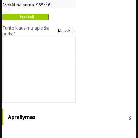
00
Mokėtina suma:
965
€
Turite klausimų apie šią
Klauskite
prekę?
Aprašymas