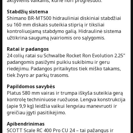
aktyviems vaikams, kurie nori progresuoti.
Stabdžių sistema
Shimano BR-MT500 hidrauliniai diskiniai stabdžiai
su 160 mm diskais suteikia stiprią ir tiksliai
kontroliuojamą stabdymo galią. Hidraulinė sistema
užtikrina saugumą įvairiomis oro sąlygomis.
Ratai ir padangos
24 colių ratai su Schwalbe Rocket Ron Evolution 2.25"
padangomis pasižymi puikiu sukibimu ir geru
riedėjimu. Padangos pritaikytos tiek miško takams,
tiek žvyro ar parkų trasoms.
Papildomos savybės
Platus 580 mm vairas ir trumpa iškyša suteikia gerą
kontrolę techniniuose ruožuose. Lengva konstrukcija
(apie 9,9 kg) leidžia vaikui lengviau manevruoti ir
greičiau įgyti pasitikėjimo.
Apibendrinimas
SCOTT Scale RC 400 Pro CU 24 – tai pažangus ir