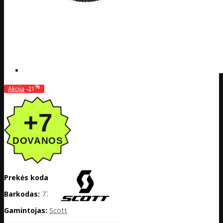
%
Akcija
-21
Prekės kodas:
EE02-296318-043
Barkodas:
7770001054113
Gamintojas:
Scott