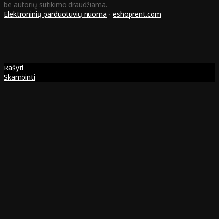
be autorių sutikimo draudžiama.
Elektroninių parduotuvių nuoma
-
eshoprent.com
Rašyti
Skambinti