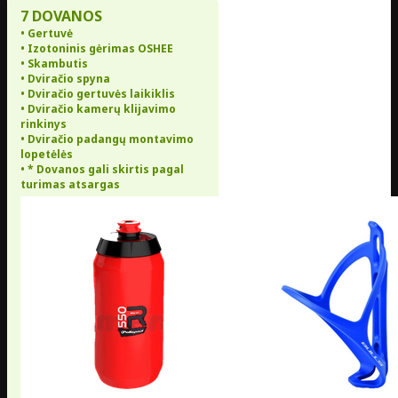
7 DOVANOS
• Gertuvė
• Izotoninis gėrimas OSHEE
• Skambutis
• Dviračio spyna
• Dviračio gertuvės laikiklis
• Dviračio kamerų klijavimo
rinkinys
• Dviračio padangų montavimo
lopetėlės
• * Dovanos gali skirtis pagal
turimas atsargas