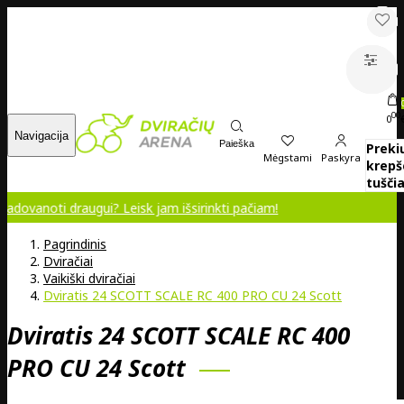
00
0
Navigacija
Paieška
Preki
Mėgstami
Paskyra
krepš
tuščia
draugui? Leisk jam išsirinkti pačiam!
Pagrindinis
Dviračiai
Vaikiški dviračiai
Dviratis 24 SCOTT SCALE RC 400 PRO CU 24 Scott
Dviratis 24 SCOTT SCALE RC 400
PRO CU 24 Scott