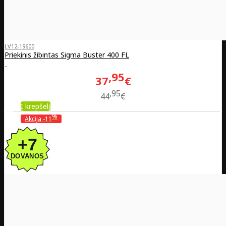
LV12-19600
Priekinis žibintas Sigma Buster 400 FL
..
95
37
€
95
44
€
Į krepšelį
%
Akcija
-11