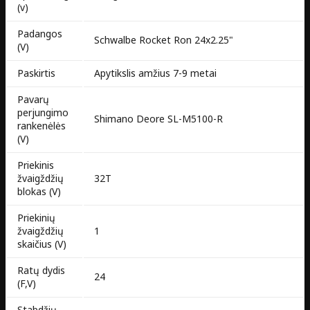
(v)
Padangos
Schwalbe Rocket Ron 24x2.25"
(V)
Paskirtis
Apytikslis amžius 7-9 metai
Pavarų
perjungimo
Shimano Deore SL-M5100-R
rankenėlės
(V)
Priekinis
žvaigždžių
32T
blokas (V)
Priekinių
žvaigždžių
1
skaičius (V)
Ratų dydis
24
(F,V)
Stabdžių