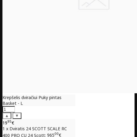
Krepšelis dviračiui Puky pintas
Basket - L
▲
▼
95
19
€
1 x Dviratis 24 SCOTT SCALE RC
00
400 PRO CU 24 Scott:
965
€