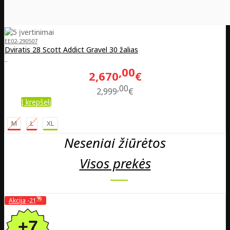
EE02-290507
Dviratis 28 Scott Addict Gravel 30 žalias
..
00
2,670
€
00
2,999
€
Į krepšelį
M
L
XL
Neseniai žiūrėtos
Visos prekės
%
Akcija
-21