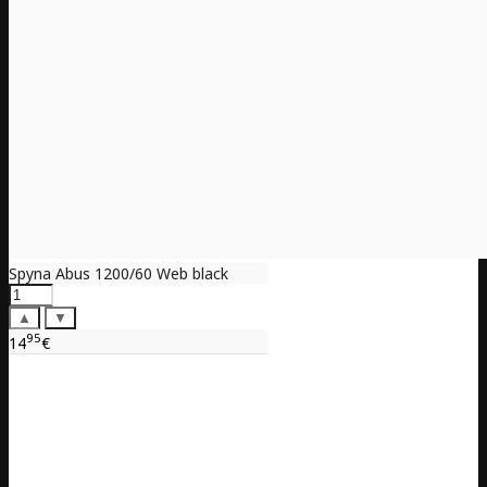
Spyna Abus 1200/60 Web black
▲
▼
95
14
€