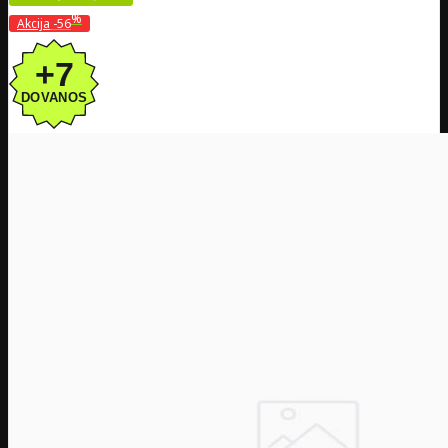
%
Akcija
-56