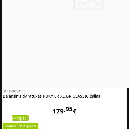
DE01-00004153
Balansinis dviratukas PUKY LR XL BR CLASSIC žalias
..
95
179
€
Į krepšelį