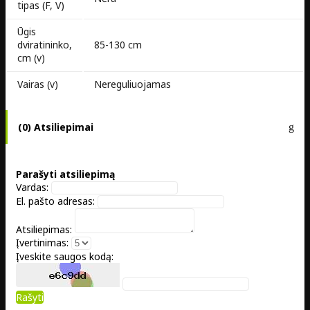
tipas (F, V)
Ūgis
dviratininko,
85-130 cm
cm (v)
Vairas (v)
Nereguliuojamas
(0) Atsiliepimai
Parašyti atsiliepimą
Vardas:
El. pašto adresas:
Atsiliepimas:
Įvertinimas:
Įveskite saugos kodą:
Rašyti