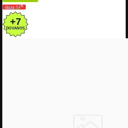
%
Akcija
-53