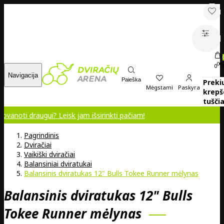
00
0
Navigacija
Paieška
Preki
Mėgstami
Paskyra
krepš
tuščia
augui? Leisk jam išsirinkti pačiam!
Pagrindinis
Dviračiai
Vaikiški dviračiai
Balansiniai dviratukai
Balansinis dviratukas 12" Bulls Tokee Runner mėlynas
Balansinis dviratukas 12" Bulls
Tokee Runner mėlynas