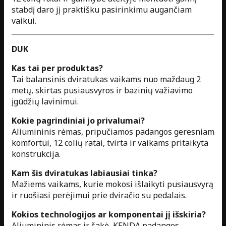
stabdį daro jį praktišku pasirinkimu augančiam
vaikui.
DUK
Kas tai per produktas?
Tai balansinis dviratukas vaikams nuo maždaug 2
metų, skirtas pusiausvyros ir bazinių važiavimo
įgūdžių lavinimui.
Kokie pagrindiniai jo privalumai?
Aliumininis rėmas, pripučiamos padangos geresniam
komfortui, 12 colių ratai, tvirta ir vaikams pritaikyta
konstrukcija.
Kam šis dviratukas labiausiai tinka?
Mažiems vaikams, kurie mokosi išlaikyti pusiausvyrą
ir ruošiasi perėjimui prie dviračio su pedalais.
Kokios technologijos ar komponentai jį išskiria?
Aliumininis rėmas ir šakė, KENDA padangos,