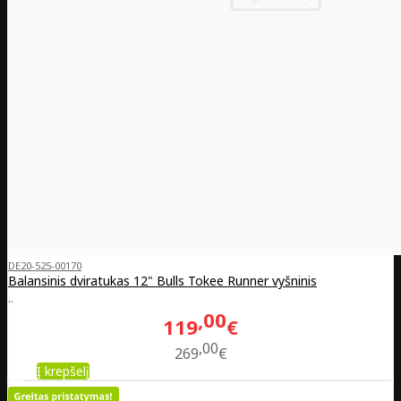
DE20-525-00170
Balansinis dviratukas 12" Bulls Tokee Runner vyšninis
..
00
119
€
00
269
€
Į krepšelį