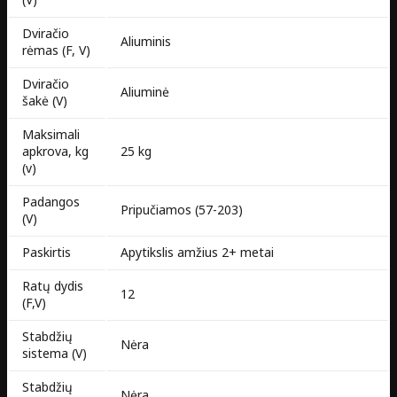
Dviračio
Aliuminis
rėmas (F, V)
Dviračio
Aliuminė
šakė (V)
Maksimali
apkrova, kg
25 kg
(v)
Padangos
Pripučiamos (57-203)
(V)
Paskirtis
Apytikslis amžius 2+ metai
Ratų dydis
12
(F,V)
Stabdžių
Nėra
sistema (V)
Stabdžių
Nėra