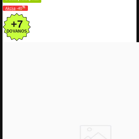
%
Akcija
-40