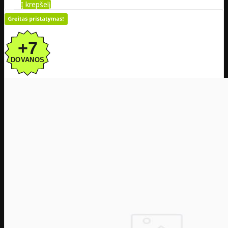
Į krepšelį