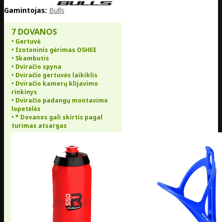
Gamintojas:
Bulls
7 DOVANOS
• Gertuvė
• Izotoninis gėrimas OSHEE
• Skambutis
• Dviračio spyna
• Dviračio gertuvės laikiklis
• Dviračio kamerų klijavimo
rinkinys
• Dviračio padangų montavimo
lopetėlės
• * Dovanos gali skirtis pagal
turimas atsargas