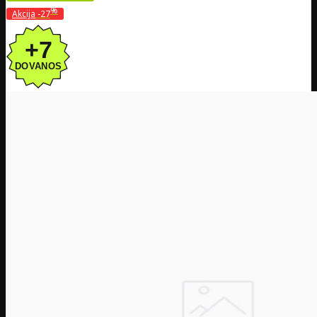
%
Akcija
-27