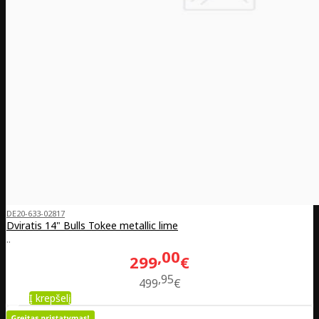
DE20-633-02817
Dviratis 14" Bulls Tokee metallic lime
..
00
299
€
95
499
€
Į krepšelį