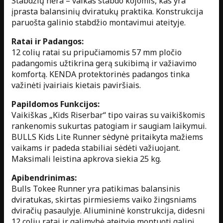
Stabdžių nėra – vaikas stabdo kojomis, kas yra
įprasta balansinių dviratukų praktika. Konstrukcija
paruošta galinio stabdžio montavimui ateityje.
Ratai ir Padangos:
12 colių ratai su pripučiamomis 57 mm pločio
padangomis užtikrina gerą sukibimą ir važiavimo
komfortą. KENDA protektorinės padangos tinka
važinėti įvairiais kietais paviršiais.
Papildomos Funkcijos:
Vaikiškas „Kids Riserbar“ tipo vairas su vaikiškomis
rankenomis sukurtas patogiam ir saugiam laikymui.
BULLS Kids Lite Runner sėdynė pritaikyta mažiems
vaikams ir padeda stabiliai sėdėti važiuojant.
Maksimali leistina apkrova siekia 25 kg.
Apibendrinimas:
Bulls Tokee Runner yra patikimas balansinis
dviratukas, skirtas pirmiesiems vaiko žingsniams
dviračių pasaulyje. Aliumininė konstrukcija, didesni
12 colių ratai ir galimybė ateityje montuoti galinį