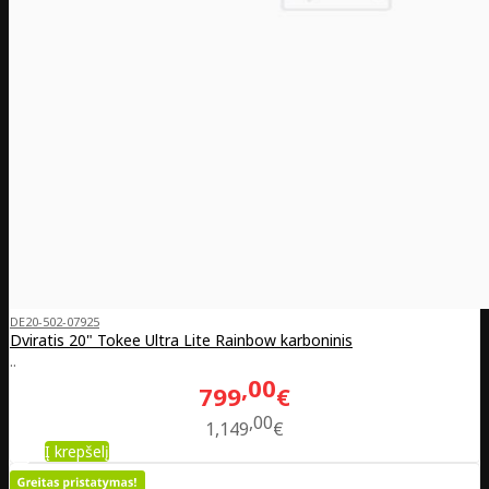
DE20-502-07925
Dviratis 20" Tokee Ultra Lite Rainbow karboninis
..
00
799
€
00
1,149
€
Į krepšelį