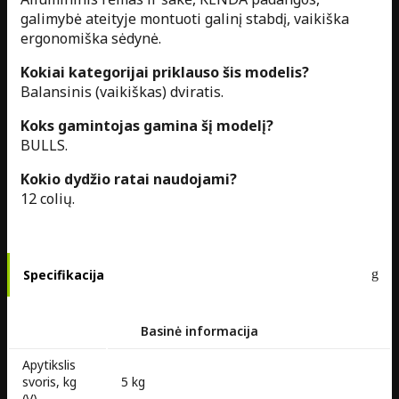
galimybė ateityje montuoti galinį stabdį, vaikiška
ergonomiška sėdynė.
Kokiai kategorijai priklauso šis modelis?
Balansinis (vaikiškas) dviratis.
Koks gamintojas gamina šį modelį?
BULLS.
Kokio dydžio ratai naudojami?
12 colių.
Specifikacija
Basinė informacija
Apytikslis
svoris, kg
5 kg
(V)