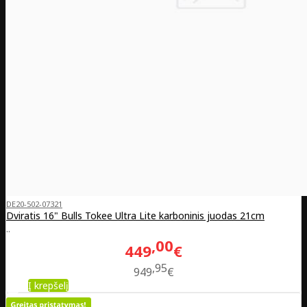
DE20-502-07321
Dviratis 16" Bulls Tokee Ultra Lite karboninis juodas 21cm
..
00
449
€
95
949
€
Į krepšelį