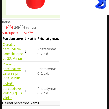
Kaina:
00
00
119
€
269
€
su PVM
00
Sutaupote - 150
€
Parduotuvė
Likutis
Pristatymas
Dviračių
parduotuvė
Pristatymas
3
Konstitucijos
0-2 d.d.
pr. 23, Vilnius
Dviračių
parduotuvė
Pristatymas
1
Laisves pr.
0-2 d.d.
77B, Vilnius
Dviračių
parduotuvė
Pristatymas
1
Vikingų g. 5A,
0-2 d.d.
Vilnius
Dažnai perkamos kartu