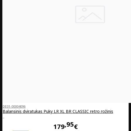
DE01-00004096
Balansinis dviratukas Puky LR XL BR CLASSIC retro rožinis
..
95
179
€