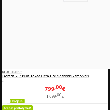
DE20-633-08525
Dviratis 20" Bulls Tokee Ultra Lite sidabrinis karboninis
..
00
799
€
00
1,099
€
Į krepšelį