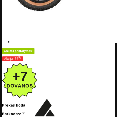
%
Akcija
-56
Prekės kodas:
DE20-525-00160
Barkodas:
7770001059934