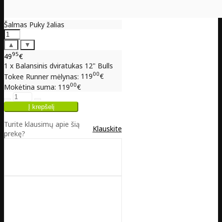
Šalmas Puky žalias
▲
▼
95
49
€
1 x Balansinis dviratukas 12" Bulls
00
Tokee Runner mėlynas:
119
€
00
Mokėtina suma:
119
€
Turite klausimų apie šią
Klauskite
prekę?