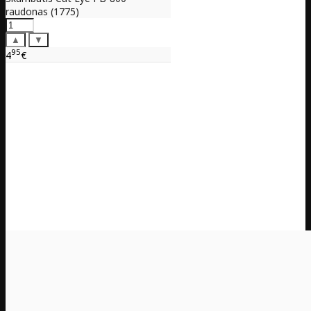
raudonas (1775)
▲
▼
95
4
€