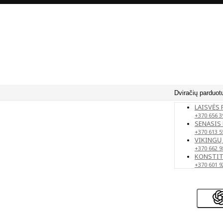
Dviračių parduot
LAISVĖS 
+370 656 3
SENASIS 
+370 613 5
VIKINGŲ 
+370 662 9
KONSTITU
+370 601 9