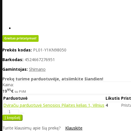
Prekės kodas:
PL01-Y1KN98050
Barkodas:
4524667276951
Gamintojas:
Shimano
Prekę turime parduotuvėje, atsiimkite šiandien!
Kaina:
95
19
€
su PVM
Parduotuvė
Likutis
Pris
Dviračių parduotuvė Senosios Pilaites kelias 1, Vilnius
4
Prist
Turite klausimų apie šią prekę?
Klauskite