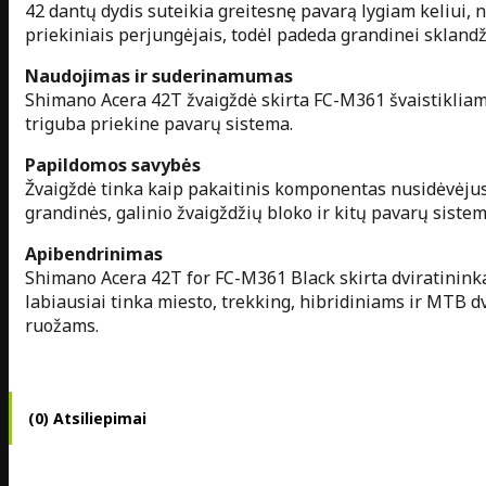
42 dantų dydis suteikia greitesnę pavarą lygiam keliui,
priekiniais perjungėjais, todėl padeda grandinei sklandži
Naudojimas ir suderinamumas
Shimano Acera 42T žvaigždė skirta FC-M361 švaistikliam
triguba priekine pavarų sistema.
Papildomos savybės
Žvaigždė tinka kaip pakaitinis komponentas nusidėvėjus s
grandinės, galinio žvaigždžių bloko ir kitų pavarų siste
Apibendrinimas
Shimano Acera 42T for FC-M361 Black skirta dviratininkam
labiausiai tinka miesto, trekking, hibridiniams ir MTB
ruožams.
(0) Atsiliepimai