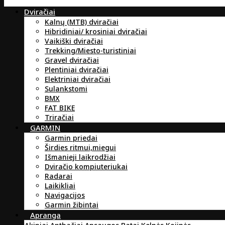
Dviračiai
Kalnų (MTB) dviračiai
Hibridiniai/ krosiniai dviračiai
Vaikiški dviračiai
Trekking/Miesto-turistiniai
Gravel dviračiai
Plentiniai dviračiai
Elektriniai dviračiai
Sulankstomi
BMX
FAT BIKE
Triračiai
GARMIN
Garmin priedai
Širdies ritmui,miegui
Išmanieji laikrodžiai
Dviračio kompiuteriukai
Radarai
Laikikliai
Navigacijos
Garmin žibintai
Apranga