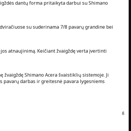
aigždės dantų forma pritaikyta darbui su Shimano
o dviračiuose su suderinama 7/8 pavarų grandine bei
os atnaujinimą. Keičiant žvaigždę verta įvertinti
ę žvaigždę Shimano Acera švaistiklių sistemoje. Ji
s pavarų darbas ir greitesnė pavara lygesniems