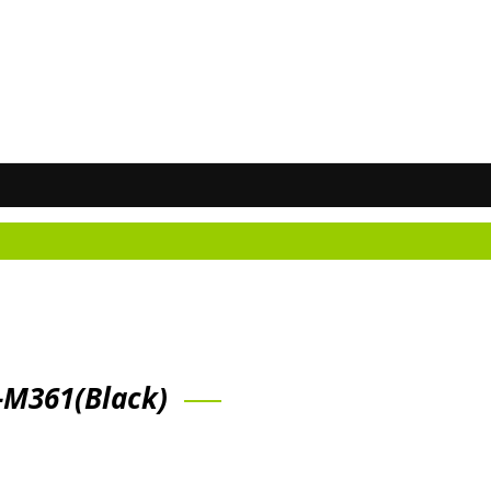
N
-M361(Black)