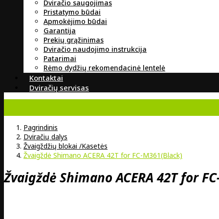
Dviračio saugojimas
Pristatymo būdai
Apmokėjimo būdai
Garantija
Prekių grąžinimas
Dviračio naudojimo instrukcija
Patarimai
Rėmo dydžių rekomendacinė lentelė
Kontaktai
Dviračių servisas
Pagrindinis
Dviračių dalys
Žvaigždžių blokai /Kasetės
Žvaigždė Shimano ACERA 42T for FC-M361(Black)
Žvaigždė Shimano ACERA 42T for FC