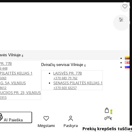
uvės Vilniuje
PR. 77B
Dviračių servisai Vilniuje
9 448
PILAITĖS KELIAS 1
LAISVĖS PR. 77B
5063
+370 683 79 762
G. 5A, VILNIUS
SENASIS PILAITĖS KELIAS 1
8612
+370 603 63257
CIJOS PR. 23, VILNIUS
2915
0
00
0
€
AI Paieška
Mėgstami
Paskyra
Prekių krepšelis tuščias