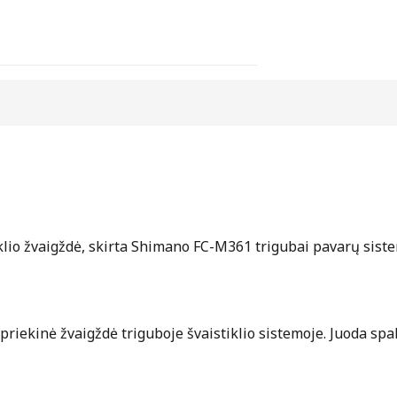
lio žvaigždė, skirta Shimano FC-M361 trigubai pavarų siste
oji priekinė žvaigždė triguboje švaistiklio sistemoje. Juoda 