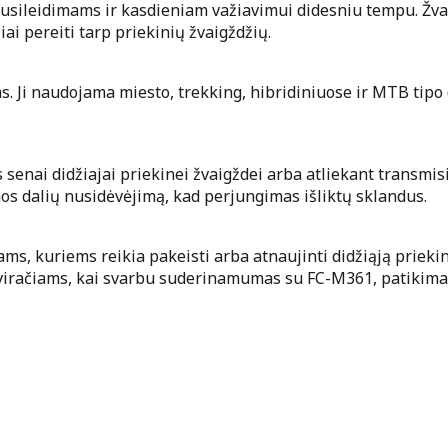
 nusileidimams ir kasdieniam važiavimui didesniu tempu. Žv
ai pereiti tarp priekinių žvaigždžių.
s. Ji naudojama miesto, trekking, hibridiniuose ir MTB tip
enai didžiajai priekinei žvaigždei arba atliekant transmisij
mos dalių nusidėvėjimą, kad perjungimas išliktų sklandus.
s, kuriems reikia pakeisti arba atnaujinti didžiąją priekin
 dviračiams, kai svarbu suderinamumas su FC-M361, patikima