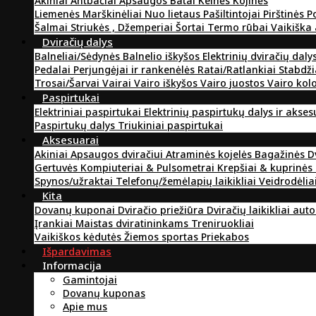
Akiniai
Antbačiai
Apsaugos
Batai
Kelnės
Kojinės
Liemenės
Marškinėliai
Nuo lietaus
Pašiltintojai
Pirštinės
P
Šalmai
Striukės , Džemperiai
Šortai
Termo rūbai
Vaikiška
Dviračių dalys
Balneliai/Sėdynės
Balnelio iškyšos
Elektrinių dviračių daly
Pedalai
Perjungėjai ir rankenėlės
Ratai/Ratlankiai
Stabdži
Trosai/Šarvai
Vairai
Vairo iškyšos
Vairo juostos
Vairo kol
Paspirtukai
Elektriniai paspirtukai
Elektrinių paspirtukų dalys ir akse
Paspirtukų dalys
Triukiniai paspirtukai
Aksesuarai
Akiniai
Apsaugos dviračiui
Atraminės kojelės
Bagažinės
D
Gertuvės
Kompiuteriai & Pulsometrai
Krepšiai & kuprinės
Spynos/užraktai
Telefonų/žemėlapių laikikliai
Veidrodėlia
Kita
Dovanų kuponai
Dviračio priežiūra
Dviračių laikikliai aut
Įrankiai
Maistas dviratininkams
Treniruokliai
Vaikiškos kėdutės
Žiemos sportas
Priekabos
Išpardavimas
Informacija
Gamintojai
Dovanų kuponas
Apie mus