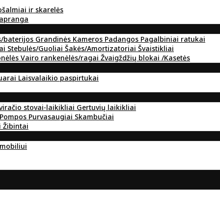
ošalmiai ir skarelės
 apranga
s/baterijos
Grandinės
Kameros
Padangos
Pagalbiniai ratukai
ai
Stebulės/Guoliai
Šakės/Amortizatoriai
Švaistikliai
onėlės
Vairo rankenėlės/ragai
Žvaigždžių blokai /Kasetės
suarai
Laisvalaikio paspirtukai
viračio stovai-laikikliai
Gertuvių laikikliai
Pompos
Purvasaugiai
Skambučiai
i
Žibintai
omobiliui