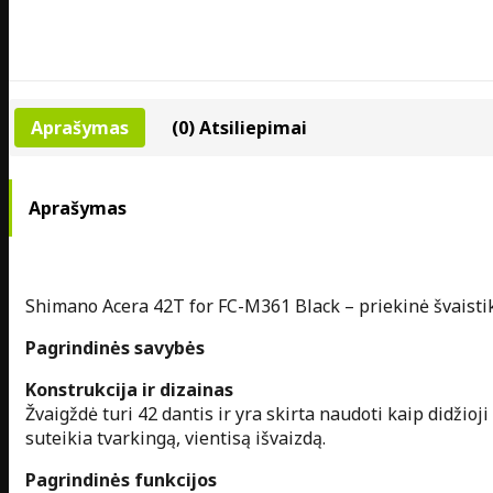
Aprašymas
(0) Atsiliepimai
Aprašymas
Shimano Acera 42T for FC-M361 Black – priekinė švaistik
Pagrindinės savybės
Konstrukcija ir dizainas
Žvaigždė turi 42 dantis ir yra skirta naudoti kaip didži
suteikia tvarkingą, vientisą išvaizdą.
Pagrindinės funkcijos