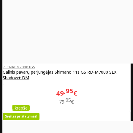
PL01-IRDM700011GS
Galinis pavarų perjungėjas Shimano 11s GS RD-M7000 SLX
Shadow+ DM
..
95
49
€
95
79
€
Į krepšelį