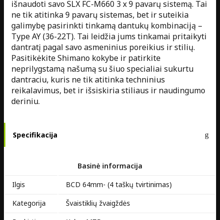
išnaudoti savo SLX FC-M660 3 x 9 pavarų sistemą. Tai
ne tik atitinka 9 pavarų sistemas, bet ir suteikia
galimybę pasirinkti tinkamą dantukų kombinaciją –
Type AY (36-22T). Tai leidžia jums tinkamai pritaikyti
dantratį pagal savo asmeninius poreikius ir stilių.
Pasitikėkite Shimano kokybe ir patirkite
neprilygstamą našumą su šiuo specialiai sukurtu
dantraciu, kuris ne tik atitinka techninius
reikalavimus, bet ir išsiskiria stiliaus ir naudingumo
deriniu.
Specifikacija
Basinė informacija
Ilgis
BCD 64mm- (4 taškų tvirtinimas)
Kategorija
Švaistiklių žvaigždės