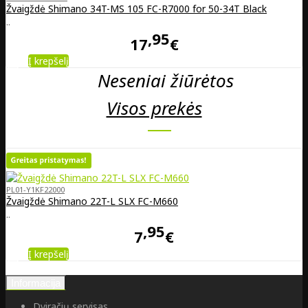
Žvaigždė Shimano 34T-MS 105 FC-R7000 for 50-34T Black
..
95
17
€
Į krepšelį
Neseniai žiūrėtos
Visos prekės
PL01-Y1KF22000
Žvaigždė Shimano 22T-L SLX FC-M660
..
95
7
€
Į krepšelį
Informacija
Dviračių servisas