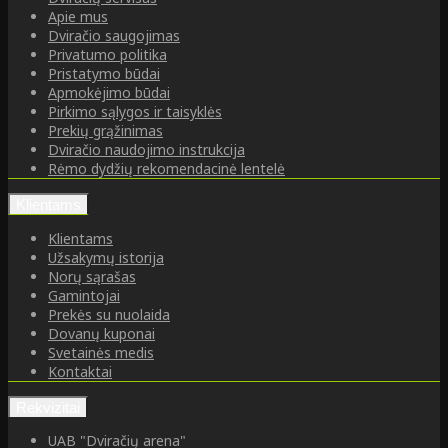
Apie mus
Dviračio saugojimas
Privatumo politika
Pristatymo būdai
Apmokėjimo būdai
Pirkimo sąlygos ir taisyklės
Prekių grąžinimas
Dviračio naudojimo instrukcija
Rėmo dydžių rekomendacinė lentelė
Klientams
Klientams
Užsakymų istorija
Norų sąrašas
Gamintojai
Prekės su nuolaida
Dovanų kuponai
Svetainės medis
Kontaktai
Rekvizitai
UAB "Dviračių arena"