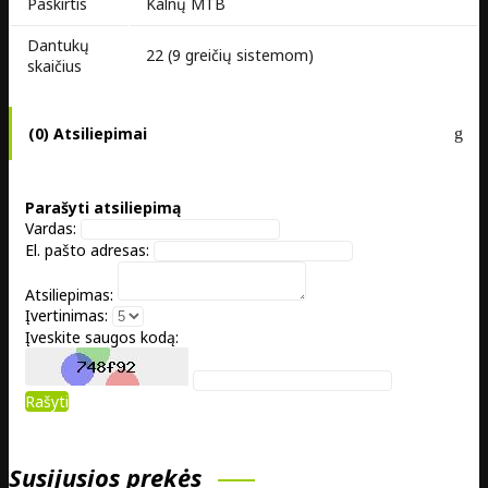
Paskirtis
Kalnų MTB
Dantukų
22 (9 greičių sistemom)
skaičius
(0) Atsiliepimai
Parašyti atsiliepimą
Vardas:
El. pašto adresas:
Atsiliepimas:
Įvertinimas:
Įveskite saugos kodą:
Rašyti
Susijusios prekės