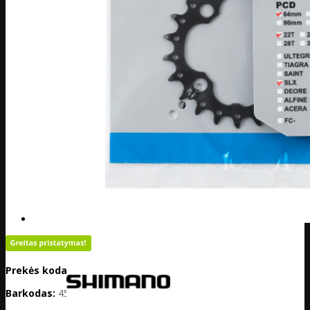
Prekės kodas:
PL01-Y1KF22000
Barkodas:
4524667250005