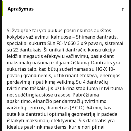
Aprašymas
Ši žvaigždė tai yra puikus pasirinkimas aukštos
kokybės važiavimui kalnuose – Shimano dantratis,
specialiai sukurta SLX FC-M660 3 x 9 pavarų sistemai
su 22 dantukais. Ši unikali dantračio konstrukcija
leidžia mėgautis efektyviu važiavimu, pasiekiant
maksimalų našumą ir ilgaamžiškumą. Dantratis yra
sukurtas taip, kad būtų suderinamas su HG-X 10-
pavarų grandinėmis, užtikrinant efektyvų energijos
perdavimą ir patikimą veikimą. Su 4 dantračių
tvirtinimo taškais, jis užtikrina stabilumą ir tvirtumą
net sudėtingiausiose trasose. Pabrėžiama
apskritimo, einančio per dantračių tvirtinimo
varžtelių centrus, diametras (B.C.D.): 64 mm, kas
suteikia dantratiui optimalią geometriją ir padeda
išlaikyti maksimalų efektyvumą. Šis dantratis yra
idealus pasirinkimas tiems, kurie nori pilnai