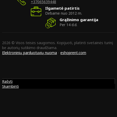
+37065639448
Ilgametė patirtis
Dirbame nuo 2012 m.
Grąžinimo garantija
Per 14 d.d.
2026 © Visos teisės saugomos. Kopijuoti, platinti svetainės turinį
be autorių sutikimo draudžiama.
Elektroninių parduotuvių nuoma
-
eshoprent.com
Rašyti
Skambinti