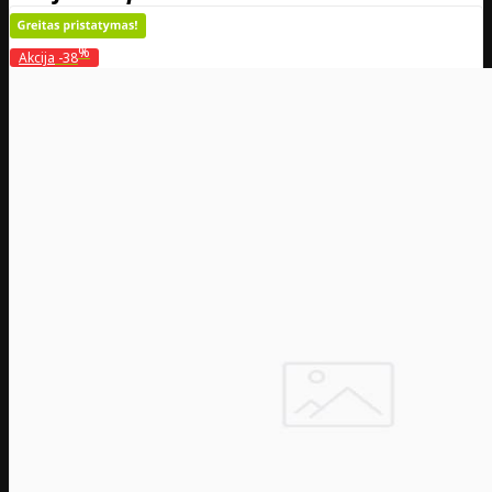
%
Akcija
-38