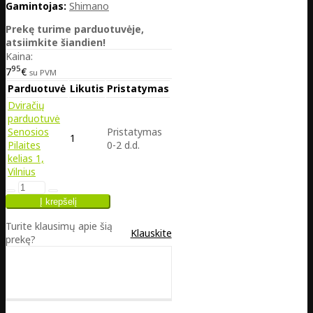
Gamintojas:
Shimano
Prekę turime parduotuvėje,
atsiimkite šiandien!
Kaina:
95
7
€
su PVM
Parduotuvė
Likutis
Pristatymas
Dviračių
parduotuvė
Senosios
Pristatymas
1
Pilaites
0-2 d.d.
kelias 1,
Vilnius
Turite klausimų apie šią
Klauskite
prekę?