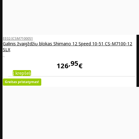
EE02-ICSM7100051
Galinis žvaigždžių blokas Shimano 12 Speed 10-51 CS-M7100-12
SLX
..
95
126
€
Į krepšelį