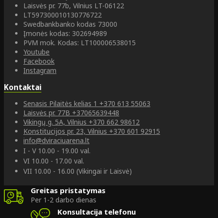
Laisvės pr. 77b, Vilnius LT-06122
LT597300010130776722
Swedbankbanko kodas 73000
Įmonės kodas: 302694989
PVM mok. Kodas: LT100006538015
Youtube
Facebook
Instagram
Kontaktai
Senasis Pilaitės kelias 1
+370 613 55063
Laisvės pr. 77B
+37065639448
Vikingų g. 5A, Vilnius
+370 662 98612
Konstitucijos pr. 23, Vilnius
+370 601 92915
info@dviraciuarena.lt
I - V 10.00 - 19.00 val.
VI 10.00 - 17.00 val.
VII 10.00 - 16.00 (Vikingai ir Laisvė)
Greitas pristatymas
Per 1-2 darbo dienas
Konsultacija telefonu