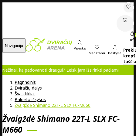
00
0
Navigacija
Paieška
Preki
Mėgstami
Paskyra
krepš
tuščia
ai, ką padovanoti draugui? Leisk jam išsirinkti pačiam!
Pagrindinis
Dviračių dalys
Švaistikliai
Balnelio iškyšos
Žvaigždė Shimano 22T-L SLX FC-M660
Žvaigždė Shimano 22T-L SLX FC-
M660