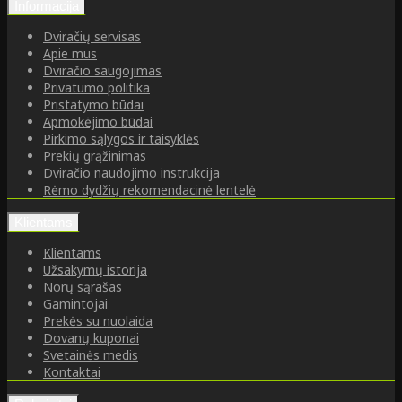
Informacija
Dviračių servisas
Apie mus
Dviračio saugojimas
Privatumo politika
Pristatymo būdai
Apmokėjimo būdai
Pirkimo sąlygos ir taisyklės
Prekių grąžinimas
Dviračio naudojimo instrukcija
Rėmo dydžių rekomendacinė lentelė
Klientams
Klientams
Užsakymų istorija
Norų sąrašas
Gamintojai
Prekės su nuolaida
Dovanų kuponai
Svetainės medis
Kontaktai