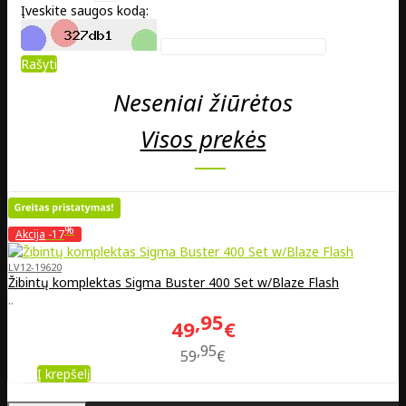
Įveskite saugos kodą:
Rašyti
Neseniai žiūrėtos
Visos prekės
%
Akcija
-17
LV12-19620
Žibintų komplektas Sigma Buster 400 Set w/Blaze Flash
..
95
49
€
95
59
€
Į krepšelį