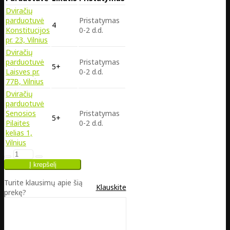
Dviračių
parduotuvė
Pristatymas
4
Konstitucijos
0-2 d.d.
pr. 23, Vilnius
Dviračių
parduotuvė
Pristatymas
5+
Laisves pr.
0-2 d.d.
77B, Vilnius
Dviračių
parduotuvė
Senosios
Pristatymas
5+
Pilaites
0-2 d.d.
kelias 1,
Vilnius
Turite klausimų apie šią
Klauskite
prekę?