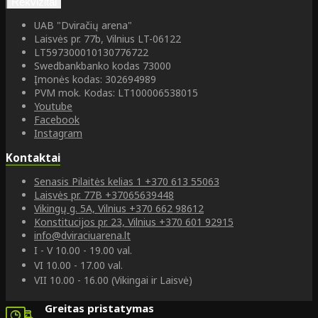
Rekvizitai
UAB "Dviračių arena"
Laisvės pr. 77b, Vilnius LT-06122
LT597300010130776722
Swedbankbanko kodas 73000
Įmonės kodas: 302694989
PVM mok. Kodas: LT100006538015
Youtube
Facebook
Instagram
Kontaktai
Senasis Pilaitės kelias 1
+370 613 55063
Laisvės pr. 77B
+37065639448
Vikingų g. 5A, Vilnius
+370 662 98612
Konstitucijos pr. 23, Vilnius
+370 601 92915
info@dviraciuarena.lt
I - V 10.00 - 19.00 val.
VI 10.00 - 17.00 val.
VII 10.00 - 16.00 (Vikingai ir Laisvė)
Greitas pristatymas