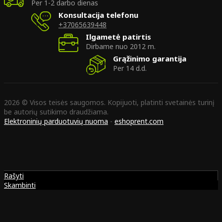
Per 1-2 darbo dienas
Konsultacija telefonu
+37065639448
Ilgametė patirtis
Dirbame nuo 2012 m.
Grąžinimo garantija
Per 14 d.d.
2026 © Visos teisės saugomos. Kopijuoti, platinti svetainės turinį
be autorių sutikimo draudžiama.
Elektroninių parduotuvių nuoma
-
eshoprent.com
Rašyti
Skambinti