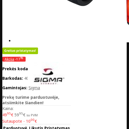
%
Akcija
-17
Prekės kodas:
LV12-19620
Barkodas:
4016224196203
Gamintojas:
Sigma
Prekę turime parduotuvėje,
atsiimkite šiandien!
Kaina:
95
95
49
€
59
€
su PVM
00
Sutaupote - 10
€
Parduotuvė
Likutis
Pristatymas