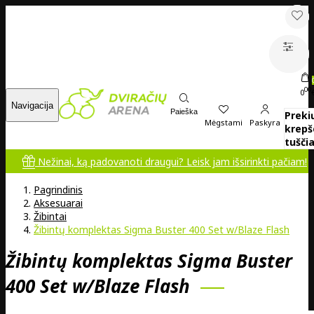
00
0
Navigacija
Paieška
Preki
Mėgstami
Paskyra
krepš
tuščia
Nežinai, ką padovanoti draugui? Leisk jam išsirinkti pačiam!
Pagrindinis
Aksesuarai
Žibintai
Žibintų komplektas Sigma Buster 400 Set w/Blaze Flash
Žibintų komplektas Sigma Buster
400 Set w/Blaze Flash