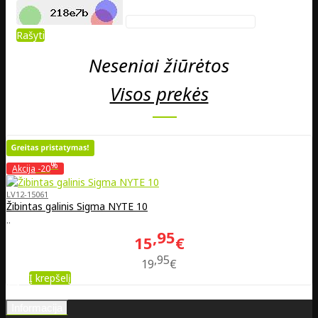
Rašyti
Neseniai žiūrėtos
Visos prekės
%
Akcija
-20
LV12-15061
Žibintas galinis Sigma NYTE 10
..
95
15
€
95
19
€
Į krepšelį
Informacija