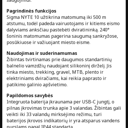
saugojimui.
Pagrindinės funkcijos
Sigma NYTE 10 užtikrina matomumą iki 500 m
atstumu, todėl padeda vairuotojams ir kitiems eismo
dalyviams anksčiau pastebėti dviratininką. 240°
šoninis matomumas pagerina saugumą sankryžose,
posūkiuose ir važiuojant miesto eisme.
Naudojimas ir suderinamumas
Žibintas tvirtinamas prie daugumos standartinių
balnelio vamzdžių naudojant silikoninį dirželį. Jis
tinka miesto, trekking, gravel, MTB, plento ir
elektriniams dviračiams, kai reikia paprasto ir
patikimo galinio apšvietimo.
Papildomos savybės
Integruota baterija įkraunama per USB-C jungtį, o
pilnas įkrovimas trunka apie 3 valandas. Žibintas gali
veikti iki 33 valandų mirksėjimo režimu, turi
baterijos įkrovos indikatorių ir yra atsparus vandens
purslams pagal IP44 standartą.