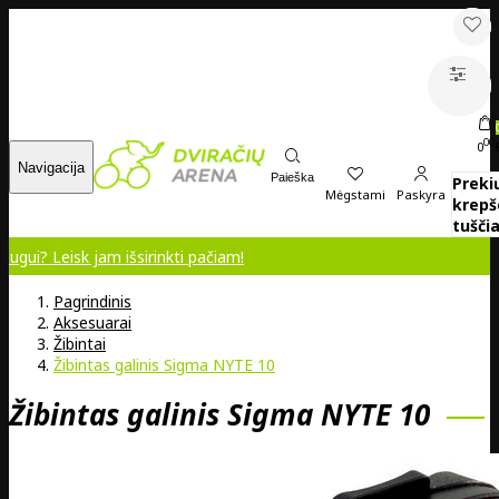
00
0
Navigacija
Paieška
Preki
Mėgstami
Paskyra
krepš
tuščia
? Leisk jam išsirinkti pačiam!
Pagrindinis
Aksesuarai
Žibintai
Žibintas galinis Sigma NYTE 10
Žibintas galinis Sigma NYTE 10