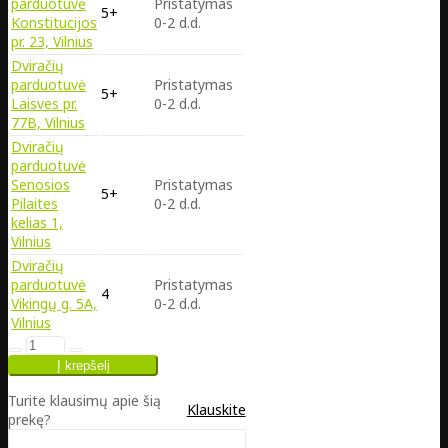
parduotuvė
Pristatymas
5+
Konstitucijos
0-2 d.d.
pr. 23, Vilnius
Dviračių
parduotuvė
Pristatymas
5+
Laisves pr.
0-2 d.d.
77B, Vilnius
Dviračių
parduotuvė
Senosios
Pristatymas
5+
Pilaites
0-2 d.d.
kelias 1,
Vilnius
Dviračių
parduotuvė
Pristatymas
4
Vikingų g. 5A,
0-2 d.d.
Vilnius
Turite klausimų apie šią
Klauskite
prekę?