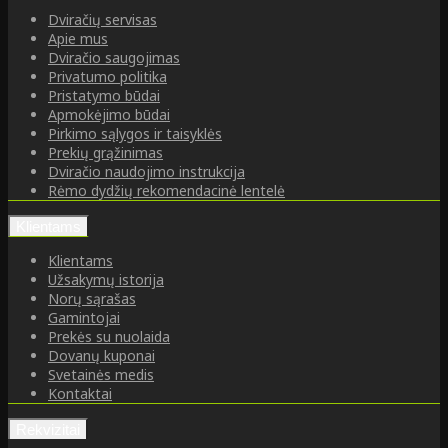
Dviračių servisas
Apie mus
Dviračio saugojimas
Privatumo politika
Pristatymo būdai
Apmokėjimo būdai
Pirkimo sąlygos ir taisyklės
Prekių grąžinimas
Dviračio naudojimo instrukcija
Rėmo dydžių rekomendacinė lentelė
Klientams
Klientams
Užsakymų istorija
Norų sąrašas
Gamintojai
Prekės su nuolaida
Dovanų kuponai
Svetainės medis
Kontaktai
Rekvizitai