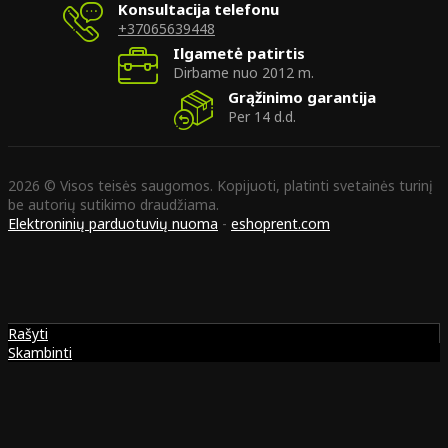
Konsultacija telefonu
+37065639448
Ilgametė patirtis
Dirbame nuo 2012 m.
Grąžinimo garantija
Per 14 d.d.
2026 © Visos teisės saugomos. Kopijuoti, platinti svetainės turinį
be autorių sutikimo draudžiama.
Elektroninių parduotuvių nuoma
-
eshoprent.com
Rašyti
Skambinti