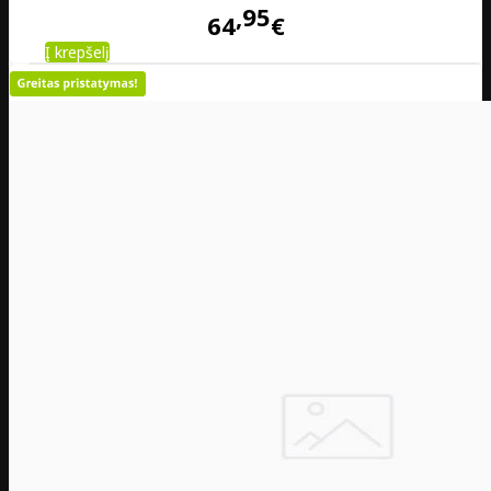
95
64
€
Į krepšelį