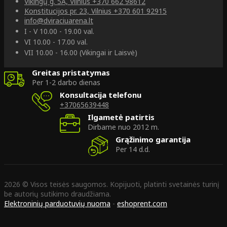
Vikingų g. 5A, Vilnius
+370 662 98612
Konstitucijos pr. 23, Vilnius
+370 601 92915
info@dviraciuarena.lt
I - V 10.00 - 19.00 val.
VI 10.00 - 17.00 val.
VII 10.00 - 16.00 (Vikingai ir Laisvė)
Greitas pristatymas
Per 1-2 darbo dienas
Konsultacija telefonu
+37065639448
Ilgametė patirtis
Dirbame nuo 2012 m.
Grąžinimo garantija
Per 14 d.d.
2026 © Visos teisės saugomos. Kopijuoti, platinti svetainės turinį
be autorių sutikimo draudžiama.
Elektroninių parduotuvių nuoma
-
eshoprent.com