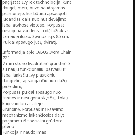
pagrįstas IvyTex technologija, kuris
daugelį metų buvo naudojamas
pramonėje, kur būtina apsaugoti
judančias dalis nuo nusidėvėjimo
labai atvirose vietose. Korpusas
nesugeria vandens, todėl užraktas
tarnauja ilgiau. Spynos ilgis 85 cm.
Puikiai apsaugo jūsų dviratį.
Informacija apie „ABUS Ivera Chain
72“.
7 mm storio kvadratinė grandinėlė
su nauju funkcionaliu, patvariu ir
labai lanksčiu Ivy plastikiniu
dangteliu, apsaugančiu nuo dažų
pažeidimų
Korpusas puikiai apsaugo nuo
trinties ir nesugeria skysčių, tokių
kaip vanduo ar aliejus
Grandinė, korpusas ir fiksavimo
mechanizmo laikančiosios dalys
pagaminti iš specialiai grūdinto
plieno
Funkcija ir naudojimas