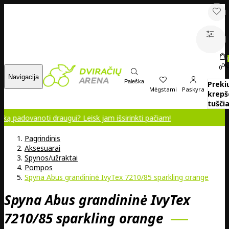
00
0
Navigacija
Paieška
Preki
Mėgstami
Paskyra
krepš
tuščia
noti draugui? Leisk jam išsirinkti pačiam!
Pagrindinis
Aksesuarai
Spynos/užraktai
Pompos
Spyna Abus grandininė IvyTex 7210/85 sparkling orange
Spyna Abus grandininė IvyTex
7210/85 sparkling orange