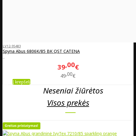
LV12-95483
Spyna Abus 6806K/85 BK QST CATENA
..
00
39
€
00
49
€
Į krepšelį
Neseniai žiūrėtos
Visos prekės