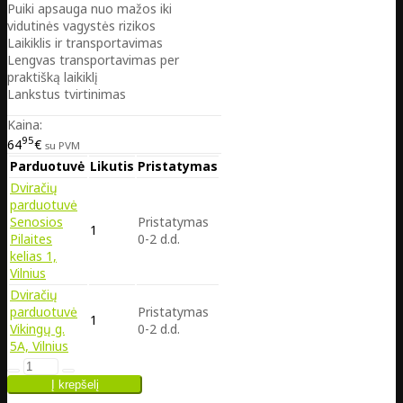
Puiki apsauga nuo mažos iki
vidutinės vagystės rizikos
Laikiklis ir transportavimas
Lengvas transportavimas per
praktišką laikiklį
Lankstus tvirtinimas
Kaina:
95
64
€
su PVM
Parduotuvė
Likutis
Pristatymas
Dviračių
parduotuvė
Senosios
Pristatymas
1
Pilaites
0-2 d.d.
kelias 1,
Vilnius
Dviračių
parduotuvė
Pristatymas
1
Vikingų g.
0-2 d.d.
5A, Vilnius