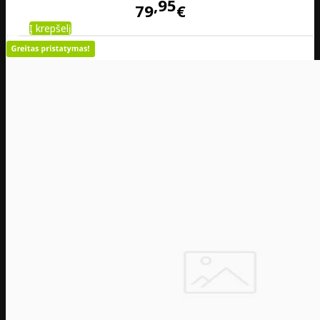
95
79
€
Į krepšelį