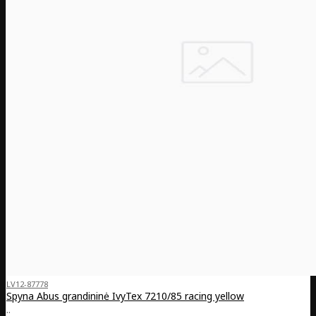
LV12-87778
Spyna Abus grandininė IvyTex 7210/85 racing yellow
..