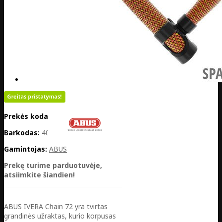
Prekės kodas:
LV12-87777
Barkodas:
4003318877773
Gamintojas:
ABUS
Prekę turime parduotuvėje,
atsiimkite šiandien!
ABUS IVERA Chain 72 yra tvirtas
grandinės užraktas, kurio korpusas