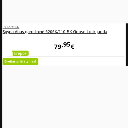
LV12-95547
Spyna Abus garndininė 6206K/110 BK Goose Lock juoda
..
95
79
€
Į krepšelį