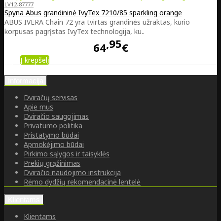
LV12-87777
Spyna Abus grandininė IvyTex 7210/85 sparkling orange
ABUS IVERA Chain 72 yra tvirtas grandinės užraktas, kurio
korpusas pagrįstas IvyTex technologija, ku..
95
64
€
Į krepšelį
Informacija
Dviračių servisas
Apie mus
Dviračio saugojimas
Privatumo politika
Pristatymo būdai
Apmokėjimo būdai
Pirkimo sąlygos ir taisyklės
Prekių grąžinimas
Dviračio naudojimo instrukcija
Rėmo dydžių rekomendacinė lentelė
Klientams
Klientams