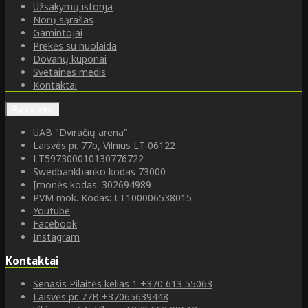
Užsakymų istorija
Norų sąrašas
Gamintojai
Prekės su nuolaida
Dovanų kuponai
Svetainės medis
Kontaktai
Rekvizitai
UAB "Dviračių arena"
Laisvės pr. 77b, Vilnius LT-06122
LT597300010130776722
Swedbankbanko kodas 73000
Įmonės kodas: 302694989
PVM mok. Kodas: LT100006538015
Youtube
Facebook
Instagram
Kontaktai
Senasis Pilaitės kelias 1
+370 613 55063
Laisvės pr. 77B
+37065639448