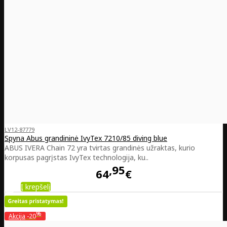
LV12-87779
Spyna Abus grandininė IvyTex 7210/85 diving blue
ABUS IVERA Chain 72 yra tvirtas grandinės užraktas, kurio
korpusas pagrįstas IvyTex technologija, ku..
95
64
€
Į krepšelį
%
Akcija
-20