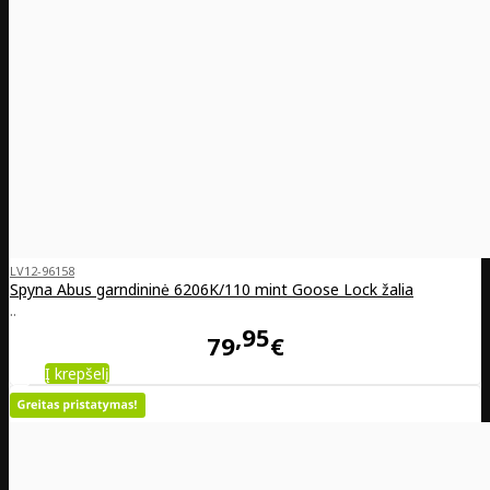
LV12-96158
Spyna Abus garndininė 6206K/110 mint Goose Lock žalia
..
95
79
€
Į krepšelį