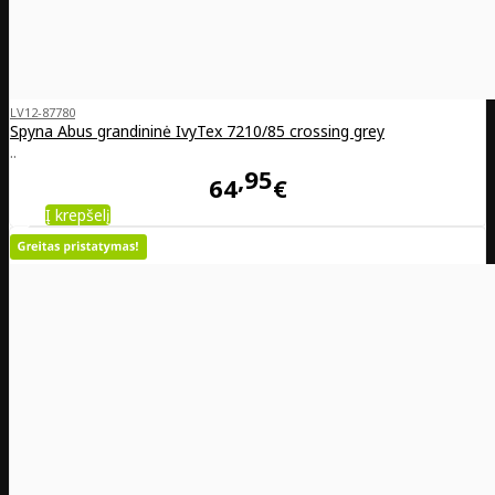
LV12-87780
Spyna Abus grandininė IvyTex 7210/85 crossing grey
..
95
64
€
Į krepšelį