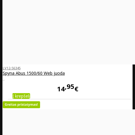
LV12-56345
Spyna Abus 1500/60 Web juoda
..
95
14
€
Į krepšelį