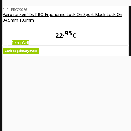
PL01-PRGP0056
Vairo rankenėlės PRO Ergonomic Lock On Sport Black Lock On
34.5mm 133mm
..
95
22
€
Į krepšelį