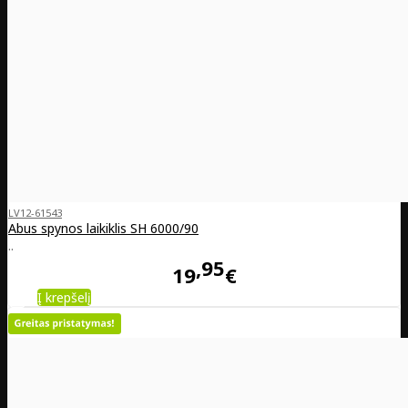
LV12-61543
Abus spynos laikiklis SH 6000/90
..
95
19
€
Į krepšelį