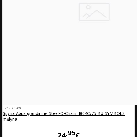
LV12-86809
Spyna Abus grandininė Steel-O-Chain 4804C/75 BU SYMBOLS
mėlyna
..
95
24
€