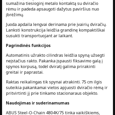
sumažina tiesioginį metalo kontaktą su dviračio
rėmu ir padeda apsaugoti dažytus paviršius nuo
įbrėžimų.
Juoda apdaila lengvai derinama prie įvairių dviračių.
Lanksti konstrukcija leidžia grandinę kompaktiškai
susukti transportuojant ar laikant.
Pagrindinės funkcijos
Automatinis užrakto cilindras leidžia spyną užsegti
neįstačius rakto. Pakanka įspausti fiksavimo galą į
spynos korpusą, todėl dviratį galima prirakinti
greitai ir paprastai.
Raktas reikalingas tik spynai atrakinti. 75 cm ilgis
suteikia pakankamai vietos apjuosti dviračio rėmą ir
pritvirtinti jį prie tinkamo stacionaraus objekto.
Naudojimas ir suderinamumas
ABUS Steel-O-Chain 4804K/75 tinka vaikiškiems,