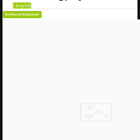
Į krepšelį