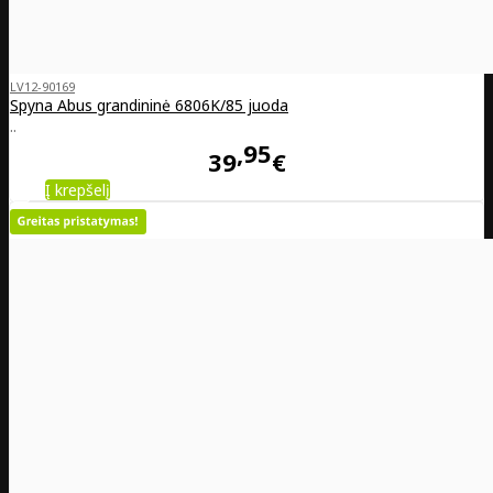
LV12-90169
Spyna Abus grandininė 6806K/85 juoda
..
95
39
€
Į krepšelį