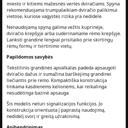
miesto ir kitiems mažesnės vertės dviračiams. Spyna
rekomenduojama trumpalaikiam dviračio palikimui
vietose, kuriose vagystės rizika yra nedidelė.
Nenaudojamą spyną galima vežtis kuprinėje,
dviračio krepšyje arba suderinamame rėmo krepšyje.
Lanksti grandinė lengvai prisitaiko prie skirtingų
rėmų formų ir tvirtinimo vietų.
Papildomos savybės
Tekstilinis grandinės apvalkalas padeda apsaugoti
dviračio dažus ir sumažina barškėjimą grandinei
liečiantis prie rėmo. Kompaktiška konstrukcija
tinkama kasdienėms kelionėms, kai reikalinga
nesudėtinga bazinė apsauga.
Šis modelis neturi signalizacijos funkcijos. Jo
konstrukcija orientuota į paprastą naudojimą,
nedidelį svorį ir greitą užrakinimą.
Apibendrinimas