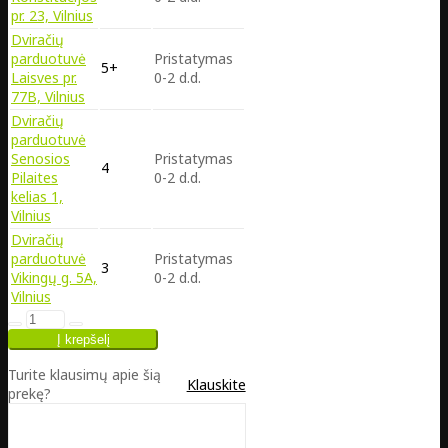
pr. 23, Vilnius
Dviračių
parduotuvė
Pristatymas
5+
Laisves pr.
0-2 d.d.
77B, Vilnius
Dviračių
parduotuvė
Senosios
Pristatymas
4
Pilaites
0-2 d.d.
kelias 1,
Vilnius
Dviračių
parduotuvė
Pristatymas
3
Vikingų g. 5A,
0-2 d.d.
Vilnius
Turite klausimų apie šią
Klauskite
prekę?