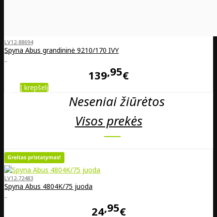
LV12-88694
Spyna Abus grandininė 9210/170 IVY
..
95
139
€
Į krepšelį
Neseniai žiūrėtos
Visos prekės
LV12-72483
Spyna Abus 4804K/75 juoda
..
95
24
€