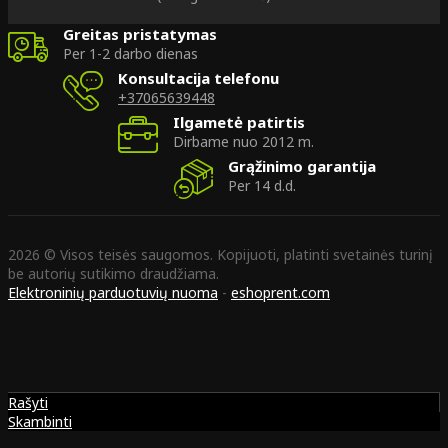
Greitas pristatymas
Per 1-2 darbo dienas
Konsultacija telefonu
+37065639448
Ilgametė patirtis
Dirbame nuo 2012 m.
Grąžinimo garantija
Per 14 d.d.
2026 © Visos teisės saugomos. Kopijuoti, platinti svetainės turinį
be autorių sutikimo draudžiama.
Elektroninių parduotuvių nuoma
-
eshoprent.com
Rašyti
Skambinti