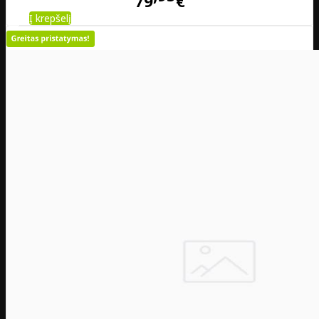
79
€
Į krepšelį