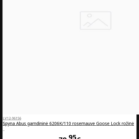
LV12-96156
Spyna Abus garndininė 6206K/110 rosemauve Goose Lock rožinė
..
95