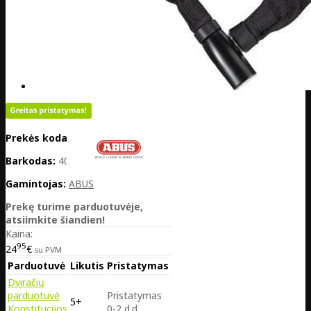
Prekės kodas:
LV12-72483
Barkodas:
4003318724831
Gamintojas:
ABUS
Prekę turime parduotuvėje,
atsiimkite šiandien!
Kaina:
95
24
€
su PVM
Parduotuvė
Likutis
Pristatymas
Dviračių
parduotuvė
Pristatymas
5+
Konstitucijos
0-2 d.d.