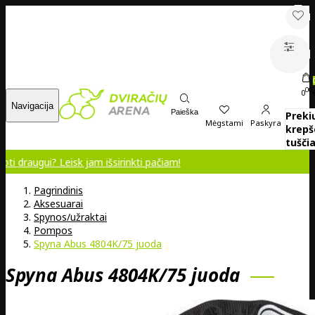
00
0
Navigacija
Paieška
Preki
Mėgstami
Paskyra
krepš
tuščia
gui? Leisk jam išsirinkti pačiam!
Pagrindinis
Aksesuarai
Spynos/užraktai
Pompos
Spyna Abus 4804K/75 juoda
Spyna Abus 4804K/75 juoda