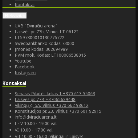
Kontaktai
Rekvizitai
UAB "Dviračių arena"
Laisvės pr. 77b, Vilnius LT-06122
LT597300010130776722
Swedbankbanko kodas 73000
Įmonės kodas: 302694989
PVM mok. Kodas: LT100006538015
Youtube
Facebook
Instagram
Kontaktai
Senasis Pilaitės kelias 1
+370 613 55063
Laisvės pr. 77B
+37065639448
Vikingų g. 5A, Vilnius
+370 662 98612
Konstitucijos pr. 23, Vilnius
+370 601 92915
info@dviraciuarena.lt
I - V 10.00 - 19.00 val.
VI 10.00 - 17.00 val.
VII 10.00 - 16.00 (Vikingai ir Laisvė)