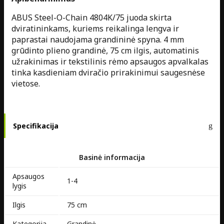
ABUS Steel-O-Chain 4804K/75 juoda skirta
dviratininkams, kuriems reikalinga lengva ir
paprastai naudojama grandininė spyna. 4 mm
grūdinto plieno grandinė, 75 cm ilgis, automatinis
užrakinimas ir tekstilinis rėmo apsaugos apvalkalas
tinka kasdieniam dviračio prirakinimui saugesnėse
vietose.
Specifikacija
Basinė informacija
Apsaugos
1-4
lygis
Ilgis
75 cm
Kategorija
Grandinė