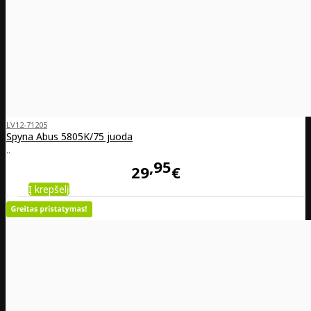
LV12-71205
Spyna Abus 5805K/75 juoda
..
95
29
€
Į krepšelį