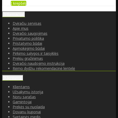
Į krepšelį
Informacija
Dviračių servisas
Apie mus
Dviračio saugojimas
Privatumo politika
Pristatymo būdai
Apmokėjimo būdai
Pirkimo sąlygos ir taisyklės
Prekių grąžinimas
Dviračio naudojimo instrukcija
Rėmo dydžių rekomendacinė lentelė
Klientams
Klientams
Užsakymų istorija
Norų sąrašas
Gamintojai
Prekės su nuolaida
Dovanų kuponai
Svetainės medis