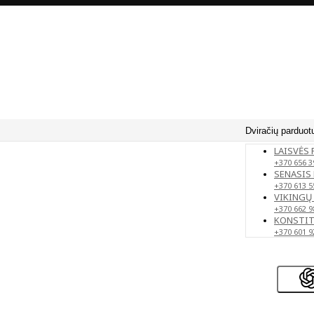
Dviračių parduot
LAISVĖS 
+370 656 3
SENASIS 
+370 613 5
VIKINGŲ 
+370 662 9
KONSTITU
+370 601 9