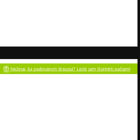
i, ką padovanoti draugui? Leisk jam išsirinkti pačiam!