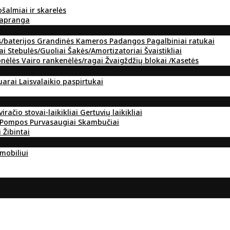
ošalmiai ir skarelės
 apranga
s/baterijos
Grandinės
Kameros
Padangos
Pagalbiniai ratukai
ai
Stebulės/Guoliai
Šakės/Amortizatoriai
Švaistikliai
onėlės
Vairo rankenėlės/ragai
Žvaigždžių blokai /Kasetės
suarai
Laisvalaikio paspirtukai
viračio stovai-laikikliai
Gertuvių laikikliai
Pompos
Purvasaugiai
Skambučiai
i
Žibintai
omobiliui