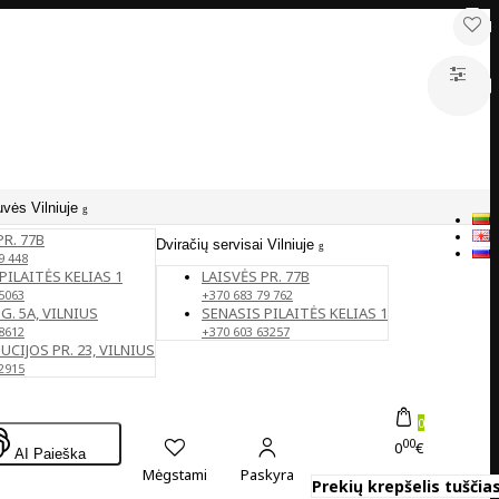
uvės Vilniuje
PR. 77B
Dviračių servisai Vilniuje
9 448
PILAITĖS KELIAS 1
LAISVĖS PR. 77B
5063
+370 683 79 762
G. 5A, VILNIUS
SENASIS PILAITĖS KELIAS 1
8612
+370 603 63257
CIJOS PR. 23, VILNIUS
2915
0
00
0
€
AI Paieška
Mėgstami
Paskyra
Prekių krepšelis tuščias