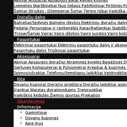
Akiniai
Antbačiai
Apsaugos
Batai
Kelnės
Kojinės
Liemenės
Marškinėliai
Nuo lietaus
Pašiltintojai
Pirštinės
P
Šalmai
Striukės , Džemperiai
Šortai
Termo rūbai
Vaikiška
Dviračių dalys
Balneliai/Sėdynės
Balnelio iškyšos
Elektrinių dviračių daly
Pedalai
Perjungėjai ir rankenėlės
Ratai/Ratlankiai
Stabdži
Trosai/Šarvai
Vairai
Vairo iškyšos
Vairo juostos
Vairo kol
Paspirtukai
Elektriniai paspirtukai
Elektrinių paspirtukų dalys ir akse
Paspirtukų dalys
Triukiniai paspirtukai
Aksesuarai
Akiniai
Apsaugos dviračiui
Atraminės kojelės
Bagažinės
D
Gertuvės
Kompiuteriai & Pulsometrai
Krepšiai & kuprinės
Spynos/užraktai
Telefonų/žemėlapių laikikliai
Veidrodėlia
Kita
Dovanų kuponai
Dviračio priežiūra
Dviračių laikikliai aut
Įrankiai
Maistas dviratininkams
Treniruokliai
Vaikiškos kėdutės
Žiemos sportas
Priekabos
Išpardavimas
Informacija
Gamintojai
Dovanų kuponas
Apie mus