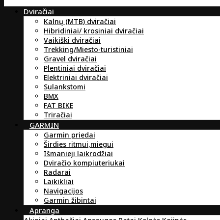
Dviračiai
Kalnų (MTB) dviračiai
Hibridiniai/ krosiniai dviračiai
Vaikiški dviračiai
Trekking/Miesto-turistiniai
Gravel dviračiai
Plentiniai dviračiai
Elektriniai dviračiai
Sulankstomi
BMX
FAT BIKE
Triračiai
GARMIN
Garmin priedai
Širdies ritmui,miegui
Išmanieji laikrodžiai
Dviračio kompiuteriukai
Radarai
Laikikliai
Navigacijos
Garmin žibintai
Apranga