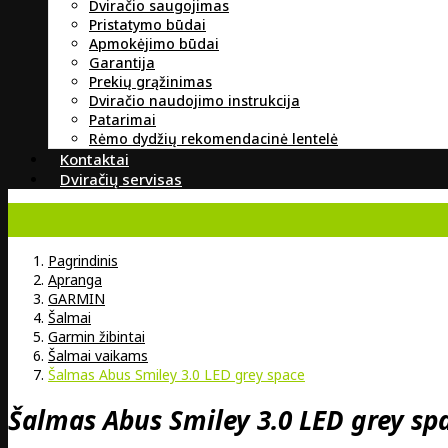
Dviračio saugojimas
Pristatymo būdai
Apmokėjimo būdai
Garantija
Prekių grąžinimas
Dviračio naudojimo instrukcija
Patarimai
Rėmo dydžių rekomendacinė lentelė
Kontaktai
Dviračių servisas
Pagrindinis
Apranga
GARMIN
Šalmai
Garmin žibintai
Šalmai vaikams
Šalmas Abus Smiley 3.0 LED grey space
Šalmas Abus Smiley 3.0 LED grey s