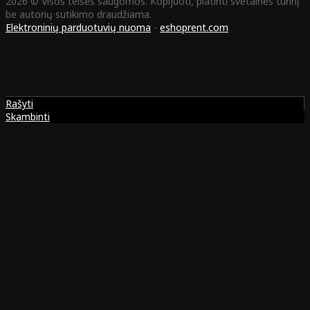
2026 © Visos teisės saugomos. Kopijuoti, platinti svetainės turinį
be autorių sutikimo draudžiama.
Elektroninių parduotuvių nuoma
-
eshoprent.com
Rašyti
Skambinti