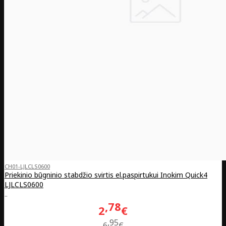
CH01-LJLCLS0600
Priekinio būgninio stabdžio svirtis el.paspirtukui Inokim Quick4
LJLCLS0600
..
78
2
€
95
6
€