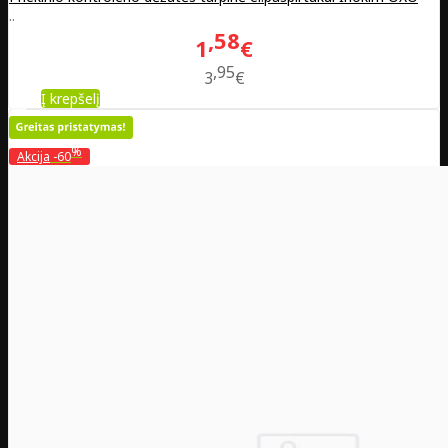
..
58
1
€
95
3
€
Į krepšelį
%
Akcija
-60