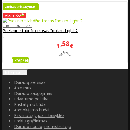
%
Akcija
-60
CH01-FRONTBRAKE
Priekinio stabdžio trosas Inokim Light 2
..
58
1
€
95
3
€
Į krepšelį
Informacija
Dviračių servisas
Apie mus
Dviračio saugojimas
Privatumo politika
Pristatymo būdai
Apmokėjimo būdai
Pirkimo sąlygos ir taisyklės
Prekių grąžinimas
Dviračio naudojimo instrukcija