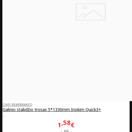
CH01-REARBRAKEQ
Galinio stabdžio trosas 5*1330mm Inokim Quick3+
..
58
1
€
95