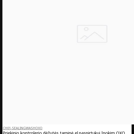
CH01-SEALINGWASHOXO
Priekinio kontrolerio dėžutės tarpinė el.paspirtukui Inokim OXO