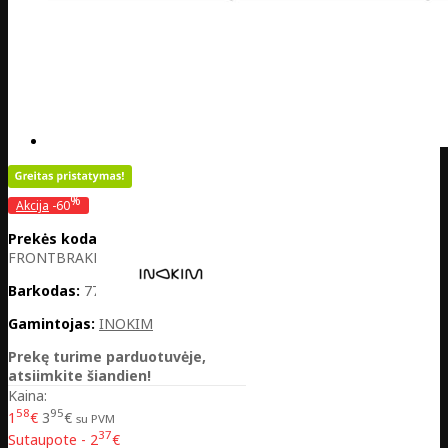
%
Akcija
-60
Prekės kodas:
CH01-
FRONTBRAKE
Barkodas:
7770001033330
Gamintojas:
INOKIM
Prekę turime parduotuvėje,
atsiimkite šiandien!
Kaina:
58
95
1
€
3
€
su PVM
37
Sutaupote - 2
€