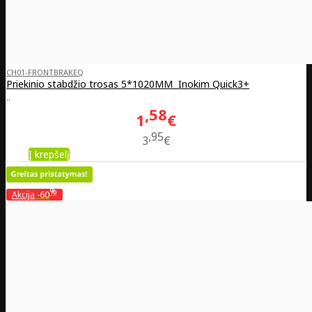
CH01-FRONTBRAKEQ
Priekinio stabdžio trosas 5*1020MM Inokim Quick3+
..
58
1
€
95
3
€
Į krepšelį
%
Akcija
-60