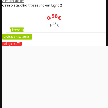
CH01-REARBRAKE
Galinio stabdžio trosas Inokim Light 2
..
58
0
€
45
1
€
Į krepšelį
%
Akcija
-60