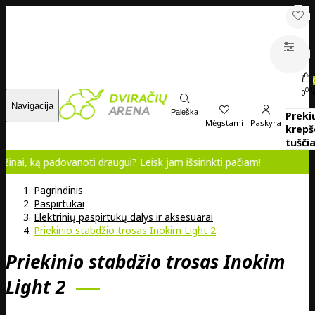
00
0
Navigacija
Paieška
Preki
Mėgstami
Paskyra
krepš
tuščia
ką padovanoti draugui? Leisk jam išsirinkti pačiam!
Pagrindinis
Paspirtukai
Elektrinių paspirtukų dalys ir aksesuarai
Priekinio stabdžio trosas Inokim Light 2
Priekinio stabdžio trosas Inokim
Light 2