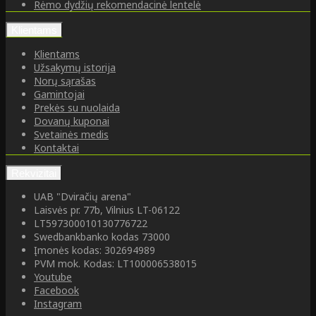
Rėmo dydžių rekomendacinė lentelė
Klientams
Klientams
Užsakymų istorija
Norų sąrašas
Gamintojai
Prekės su nuolaida
Dovanų kuponai
Svetainės medis
Kontaktai
Rekvizitai
UAB "Dviračių arena"
Laisvės pr. 77b, Vilnius LT-06122
LT597300010130776722
Swedbankbanko kodas 73000
Įmonės kodas: 302694989
PVM mok. Kodas: LT100006538015
Youtube
Facebook
Instagram