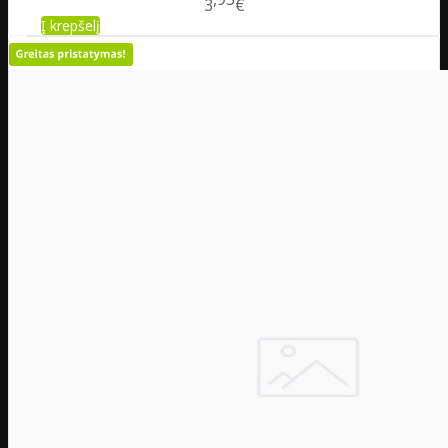
3
€
Į krepšelį