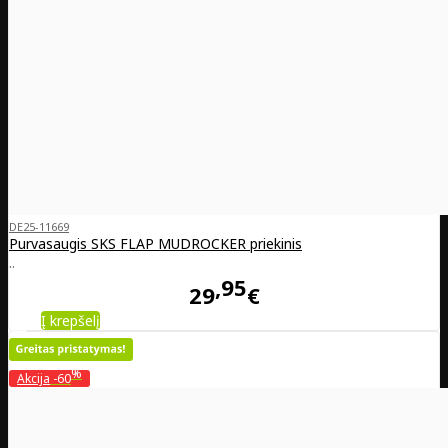
DE25-11669
Purvasaugis SKS FLAP MUDROCKER priekinis
..
95
29
€
Į krepšelį
%
Akcija
-60