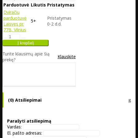
Parduotuvė
Likutis
Pristatymas
Dviračių
parduotuvė
Pristatymas
5+
Laisves pr.
0-2 d.d.
77B, Vilnius
Turite klausimų apie šią
Klauskite
prekę?
(0) Atsiliepimai
Parašyti atsiliepimą
Vardas:
El. pašto adresas: