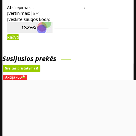
Atsiliepimas:
Įvertinimas:
Įveskite saugos kodą:
Rašyti
Susijusios prekės
%
Akcija
-60