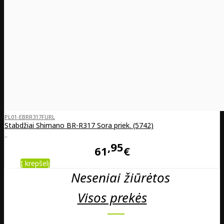
PL01-EBRR317FURL
Stabdžiai Shimano BR-R317 Sora priek. (5742)
..
95
61
€
Į krepšelį
Neseniai žiūrėtos
Visos prekės