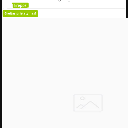
Į krepšelį