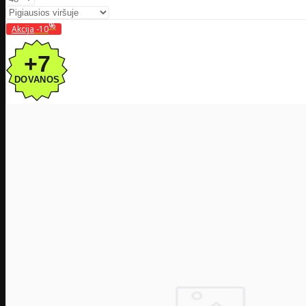
%
Akcija
-10