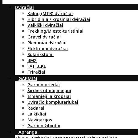
Dviračiai
Kalnų (MTB) dviračiai
Hibridiniai/ krosiniai dviračiai
Vaikiški dviračiai
Trekking/Miesto-turistiniai
Gravel dviračiai
Plentiniai dviračiai
Elektriniai dviračiai
Sulankstomi
BMX
FAT BIKE
Triračiai
GARMIN
Garmin priedai
Širdies ritmui,miegui
Išmanieji laikrodžiai
Dviračio kompiuteriukai
Radarai
Laikikliai
Navigacijos
Garmin žibintai
Apranga