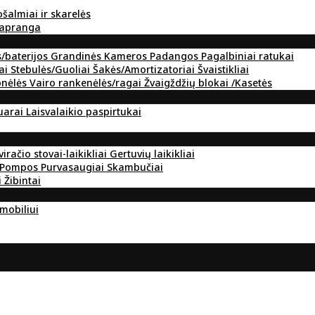
ošalmiai ir skarelės
 apranga
s/baterijos
Grandinės
Kameros
Padangos
Pagalbiniai ratukai
ai
Stebulės/Guoliai
Šakės/Amortizatoriai
Švaistikliai
onėlės
Vairo rankenėlės/ragai
Žvaigždžių blokai /Kasetės
suarai
Laisvalaikio paspirtukai
viračio stovai-laikikliai
Gertuvių laikikliai
Pompos
Purvasaugiai
Skambučiai
i
Žibintai
omobiliui