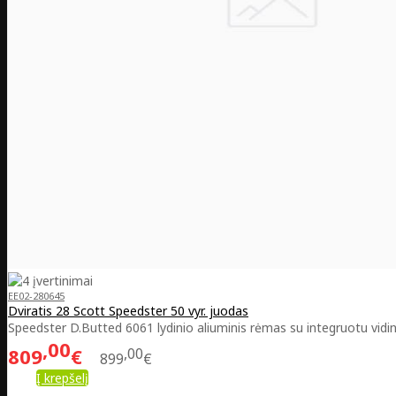
EE02-280645
Dviratis 28 Scott Speedster 50 vyr. juodas
Speedster D.Butted 6061 lydinio aliuminis rėmas su integruotu vidin
00
809
€
00
899
€
Į krepšelį