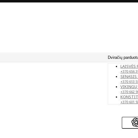
Dviračių parduot
LAISVĖS 
+370 656 3
SENASIS 
+370 613 5
VIKINGŲ 
+370 662 9
KONSTITU
+370 601 9