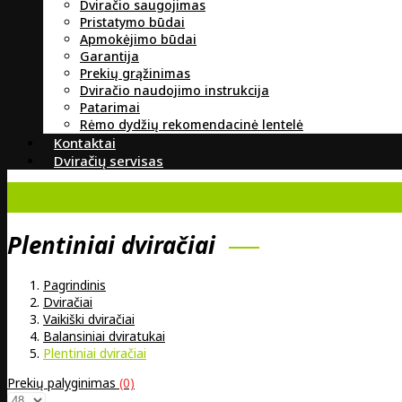
Dviračio saugojimas
Pristatymo būdai
Apmokėjimo būdai
Garantija
Prekių grąžinimas
Dviračio naudojimo instrukcija
Patarimai
Rėmo dydžių rekomendacinė lentelė
Kontaktai
Dviračių servisas
Plentiniai dviračiai
Pagrindinis
Dviračiai
Vaikiški dviračiai
Balansiniai dviratukai
Plentiniai dviračiai
Prekių palyginimas
(0)