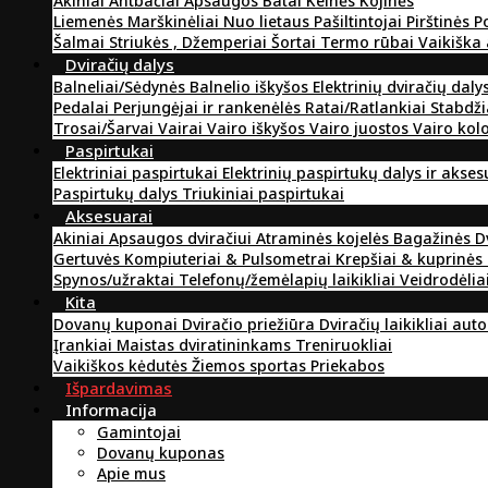
Akiniai
Antbačiai
Apsaugos
Batai
Kelnės
Kojinės
Liemenės
Marškinėliai
Nuo lietaus
Pašiltintojai
Pirštinės
P
Šalmai
Striukės , Džemperiai
Šortai
Termo rūbai
Vaikiška
Dviračių dalys
Balneliai/Sėdynės
Balnelio iškyšos
Elektrinių dviračių daly
Pedalai
Perjungėjai ir rankenėlės
Ratai/Ratlankiai
Stabdži
Trosai/Šarvai
Vairai
Vairo iškyšos
Vairo juostos
Vairo kol
Paspirtukai
Elektriniai paspirtukai
Elektrinių paspirtukų dalys ir akse
Paspirtukų dalys
Triukiniai paspirtukai
Aksesuarai
Akiniai
Apsaugos dviračiui
Atraminės kojelės
Bagažinės
D
Gertuvės
Kompiuteriai & Pulsometrai
Krepšiai & kuprinės
Spynos/užraktai
Telefonų/žemėlapių laikikliai
Veidrodėlia
Kita
Dovanų kuponai
Dviračio priežiūra
Dviračių laikikliai aut
Įrankiai
Maistas dviratininkams
Treniruokliai
Vaikiškos kėdutės
Žiemos sportas
Priekabos
Išpardavimas
Informacija
Gamintojai
Dovanų kuponas
Apie mus