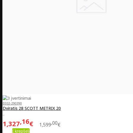
EE02-290390
Dviratis 28 SCOTT METRIX 20
..
16
1,327
€
00
1,599
€
Į krepšelį