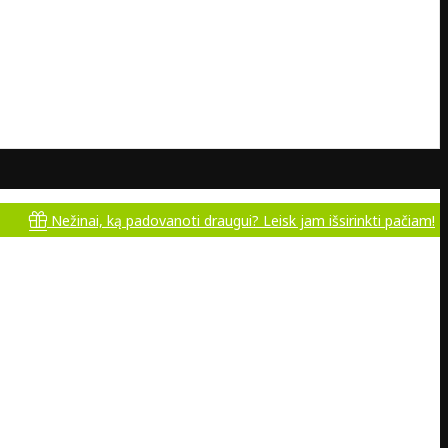
ežinai, ką padovanoti draugui? Leisk jam išsirinkti pačiam!