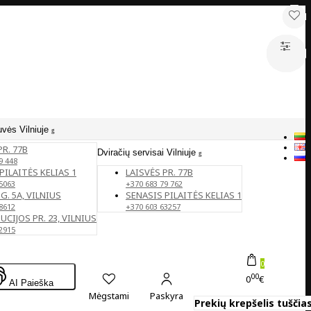
uvės Vilniuje
PR. 77B
Dviračių servisai Vilniuje
9 448
PILAITĖS KELIAS 1
LAISVĖS PR. 77B
5063
+370 683 79 762
G. 5A, VILNIUS
SENASIS PILAITĖS KELIAS 1
8612
+370 603 63257
CIJOS PR. 23, VILNIUS
2915
0
00
0
€
AI Paieška
Mėgstami
Paskyra
Prekių krepšelis tuščias