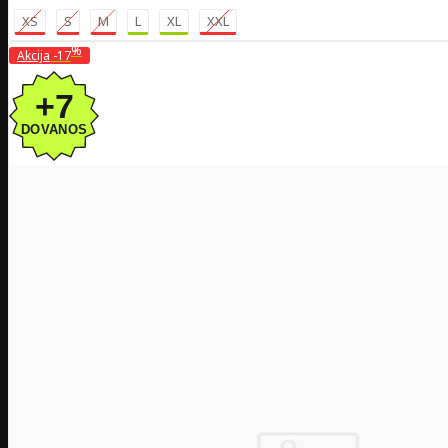
XS
S
M
L
XL
XXL
%
Akcija
-17