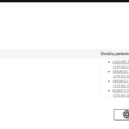
Dviračių parduot
LAISVĖS 
+370 656 3
SENASIS 
+370 613 5
VIKINGŲ 
+370 662 9
KONSTITU
+370 601 9