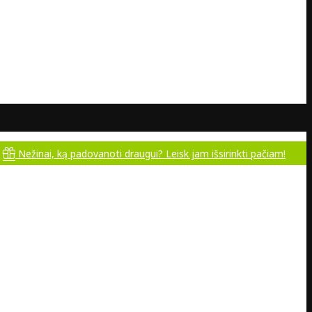
i, ką padovanoti draugui? Leisk jam išsirinkti pačiam!