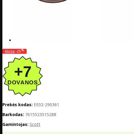
%
Akcija
-25
Prekės kodas:
EE02-290361
Barkodas:
7615523515288
Gamintojas:
Scott