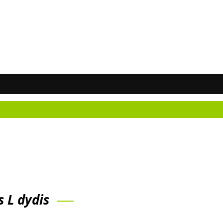
Nežina
s L dydis