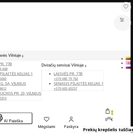
uvės Vilniuje
PR. 77B
Dviračių servisai Vilniuje
9 448
PILAITĖS KELIAS 1
LAISVĖS PR. 77B
5063
+370 683 79 762
G. 5A, VILNIUS
SENASIS PILAITĖS KELIAS 1
8612
+370 603 63257
CIJOS PR. 23, VILNIUS
2915
0
00
0
€
AI Paieška
Mėgstami
Paskyra
Prekių krepšelis tuščias