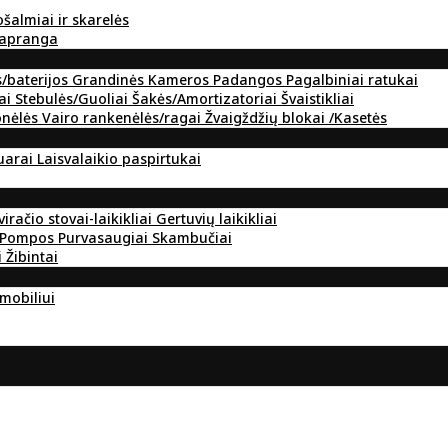
ošalmiai ir skarelės
 apranga
s/baterijos
Grandinės
Kameros
Padangos
Pagalbiniai ratukai
ai
Stebulės/Guoliai
Šakės/Amortizatoriai
Švaistikliai
onėlės
Vairo rankenėlės/ragai
Žvaigždžių blokai /Kasetės
suarai
Laisvalaikio paspirtukai
viračio stovai-laikikliai
Gertuvių laikikliai
Pompos
Purvasaugiai
Skambučiai
i
Žibintai
omobiliui