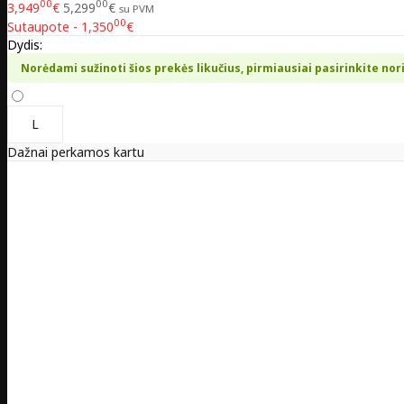
00
00
3,949
€
5,299
€
su PVM
00
Sutaupote - 1,350
€
Dydis:
Norėdami sužinoti šios prekės likučius, pirmiausiai pasirinkite nor
L
Dažnai perkamos kartu