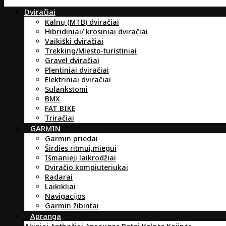
Dviračiai
Kalnų (MTB) dviračiai
Hibridiniai/ krosiniai dviračiai
Vaikiški dviračiai
Trekking/Miesto-turistiniai
Gravel dviračiai
Plentiniai dviračiai
Elektriniai dviračiai
Sulankstomi
BMX
FAT BIKE
Triračiai
GARMIN
Garmin priedai
Širdies ritmui,miegui
Išmanieji laikrodžiai
Dviračio kompiuteriukai
Radarai
Laikikliai
Navigacijos
Garmin žibintai
Apranga