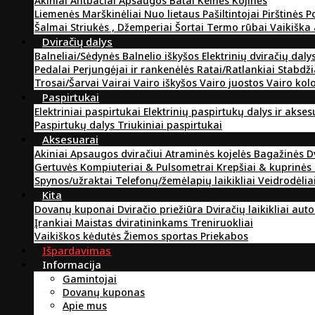
Akiniai
Antbačiai
Apsaugos
Batai
Kelnės
Kojinės
Liemenės
Marškinėliai
Nuo lietaus
Pašiltintojai
Pirštinės
P
Šalmai
Striukės , Džemperiai
Šortai
Termo rūbai
Vaikiška
Dviračių dalys
Balneliai/Sėdynės
Balnelio iškyšos
Elektrinių dviračių daly
Pedalai
Perjungėjai ir rankenėlės
Ratai/Ratlankiai
Stabdži
Trosai/Šarvai
Vairai
Vairo iškyšos
Vairo juostos
Vairo kol
Paspirtukai
Elektriniai paspirtukai
Elektrinių paspirtukų dalys ir akse
Paspirtukų dalys
Triukiniai paspirtukai
Aksesuarai
Akiniai
Apsaugos dviračiui
Atraminės kojelės
Bagažinės
D
Gertuvės
Kompiuteriai & Pulsometrai
Krepšiai & kuprinės
Spynos/užraktai
Telefonų/žemėlapių laikikliai
Veidrodėlia
Kita
Dovanų kuponai
Dviračio priežiūra
Dviračių laikikliai aut
Įrankiai
Maistas dviratininkams
Treniruokliai
Vaikiškos kėdutės
Žiemos sportas
Priekabos
Išpardavimas
Informacija
Gamintojai
Dovanų kuponas
Apie mus