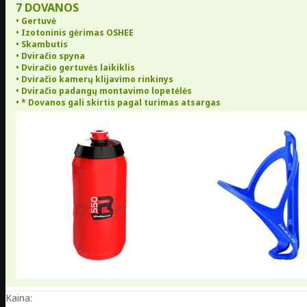
7 DOVANOS
• Gertuvė
• Izotoninis gėrimas OSHEE
• Skambutis
• Dviračio spyna
• Dviračio gertuvės laikiklis
• Dviračio kamerų klijavimo rinkinys
• Dviračio padangų montavimo lopetėlės
• * Dovanos gali skirtis pagal turimas atsargas
Kaina: