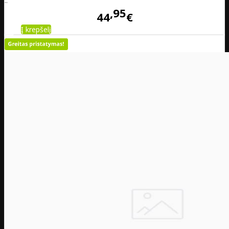
..
95
44
€
Į krepšelį