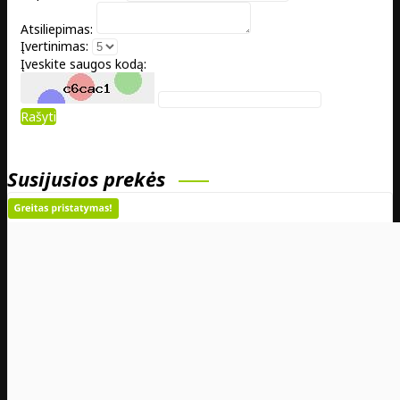
Atsiliepimas:
Įvertinimas:
Įveskite saugos kodą:
Rašyti
Susijusios prekės