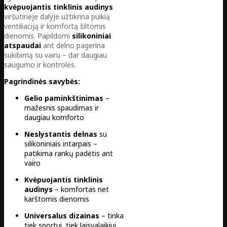
kvėpuojantis tinklinis audinys
viršutinėje dalyje užtikrina puikią
ventiliaciją ir komfortą šiltomis
dienomis. Papildomi
silikoniniai
atspaudai
ant delno pagerina
sukibimą su vairu – dar daugiau
saugumo ir kontrolės.
Pagrindinės savybės:
Gelio paminkštinimas
–
mažesnis spaudimas ir
daugiau komforto
Neslystantis delnas
su
silikoniniais intarpais –
patikima rankų padėtis ant
vairo
Kvėpuojantis tinklinis
audinys
– komfortas net
karštomis dienomis
Universalus dizainas
– tinka
tiek sportui, tiek laisvalaikiui