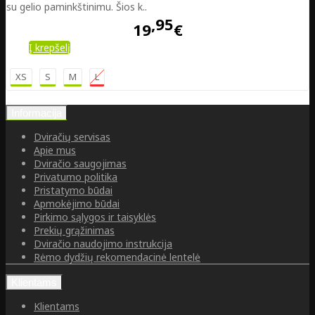
su gelio paminkštinimu. Šios k..
95
19
€
Į krepšelį
XS
S
M
L
Informacija
Dviračių servisas
Apie mus
Dviračio saugojimas
Privatumo politika
Pristatymo būdai
Apmokėjimo būdai
Pirkimo sąlygos ir taisyklės
Prekių grąžinimas
Dviračio naudojimo instrukcija
Rėmo dydžių rekomendacinė lentelė
Klientams
Klientams