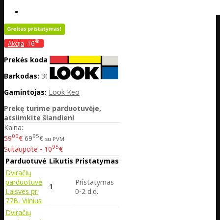
%
Akcija
-16
Prekės kodas:
EE04-00024648
Barkodas:
3611720190239
Gamintojas:
Look Keo
Prekę turime parduotuvėje,
atsiimkite šiandien!
Kaina:
00
95
59
€
69
€
su PVM
95
Sutaupote - 10
€
Parduotuvė
Likutis
Pristatymas
Dviračių
parduotuvė
Pristatymas
1
Laisves pr.
0-2 d.d.
77B, Vilnius
Dviračių