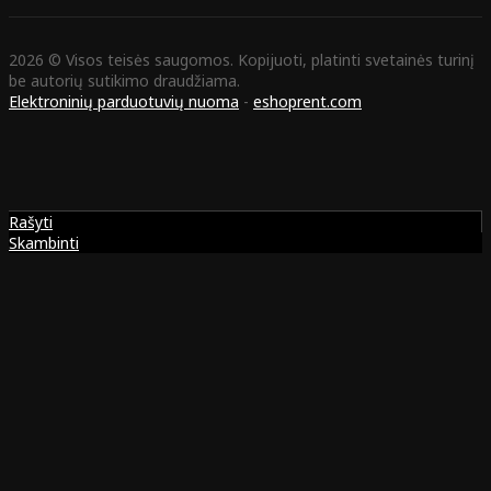
2026 © Visos teisės saugomos. Kopijuoti, platinti svetainės turinį
be autorių sutikimo draudžiama.
Elektroninių parduotuvių nuoma
-
eshoprent.com
Rašyti
Skambinti