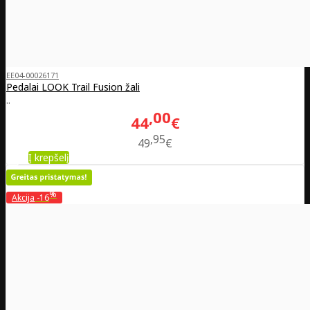
EE04-00026171
Pedalai LOOK Trail Fusion žali
..
00
44
€
95
49
€
Į krepšelį
%
Akcija
-16