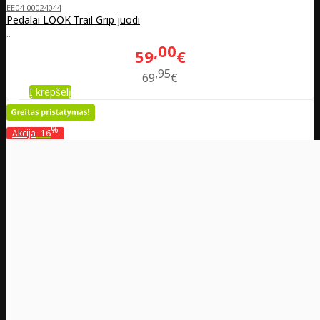
EE04-00024044
Pedalai LOOK Trail Grip juodi
..
00
59
€
95
69
€
Į krepšelį
%
Akcija
-16