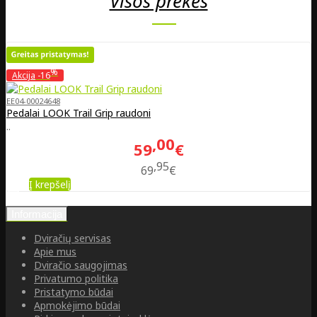
Visos prekės
%
Akcija
-16
EE04-00024648
Pedalai LOOK Trail Grip raudoni
..
00
59
€
95
69
€
Į krepšelį
Informacija
Dviračių servisas
Apie mus
Dviračio saugojimas
Privatumo politika
Pristatymo būdai
Apmokėjimo būdai