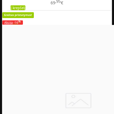
95
69
€
Į krepšelį
%
Akcija
-16