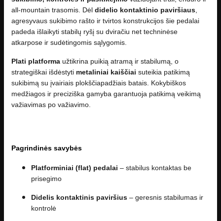
all-mountain trasomis. Dėl
didelio kontaktinio paviršiaus
,
agresyvaus sukibimo rašto ir tvirtos konstrukcijos šie pedalai
padeda išlaikyti stabilų ryšį su dviračiu net techninėse
atkarpose ir sudėtingomis sąlygomis.
Plati platforma
užtikrina puikią atramą ir stabilumą, o
strategiškai išdėstyti
metaliniai kaiščiai
suteikia patikimą
sukibimą su įvairiais plokščiapadžiais batais. Kokybiškos
medžiagos ir preciziška gamyba garantuoja patikimą veikimą
važiavimas po važiavimo.
Pagrindinės savybės
Platforminiai (flat) pedalai
– stabilus kontaktas be
prisegimo
Didelis kontaktinis paviršius
– geresnis stabilumas ir
kontrolė