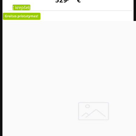
Į krepšelį