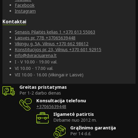
Facebook
Instagram
Kontaktai
Senasis Pilaitės kelias 1
+370 613 55063
Laisvės pr. 77B
+37065639448
Vikingų g. 5A, Vilnius
+370 662 98612
Konstitucijos pr. 23, Vilnius
+370 601 92915
info@dviraciuarena.lt
I - V 10.00 - 19.00 val.
VI 10.00 - 17.00 val.
VII 10.00 - 16.00 (Vikingai ir Laisvė)
Greitas pristatymas
Per 1-2 darbo dienas
Konsultacija telefonu
+37065639448
Ilgametė patirtis
Dirbame nuo 2012 m.
Grąžinimo garantija
Per 14 d.d.