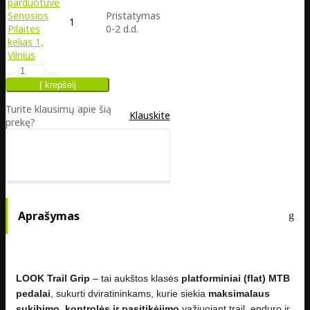
parduotuvė
Senosios
Pristatymas
1
Pilaites
0-2 d.d.
kelias 1,
Vilnius
Turite klausimų apie šią
Klauskite
prekę?
Aprašymas
LOOK Trail Grip
– tai aukštos klasės
platforminiai (flat) MTB
pedalai
, sukurti dviratininkams, kurie siekia
maksimalaus
sukibimo, kontrolės ir pasitikėjimo
važiuojant trail, enduro ir