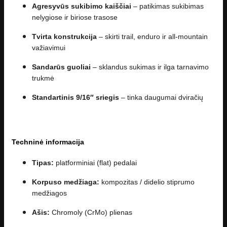
Agresyvūs sukibimo kaiščiai
– patikimas sukibimas
nelygiose ir biriose trasose
Tvirta konstrukcija
– skirti trail, enduro ir all-mountain
važiavimui
Sandarūs guoliai
– sklandus sukimas ir ilga tarnavimo
trukmė
Standartinis 9/16″ sriegis
– tinka daugumai dviračių
Techninė informacija
Tipas:
platforminiai (flat) pedalai
Korpuso medžiaga:
kompozitas / didelio stiprumo
medžiagos
Ašis:
Chromoly (CrMo) plienas