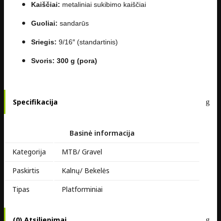
Kaiščiai:
metaliniai sukibimo kaiščiai
Guoliai:
sandarūs
Sriegis:
9/16″ (standartinis)
Svoris:
300 g (pora)
Specifikacija
Basinė informacija
Kategorija
MTB/ Gravel
Paskirtis
Kalnų/ Bekelės
Tipas
Platforminiai
(0) Atsiliepimai