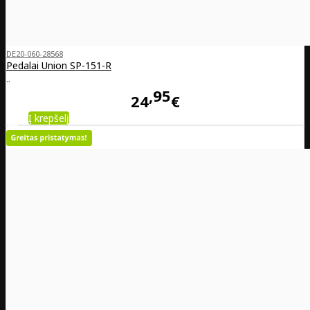
DE20-060-28568
Pedalai Union SP-151-R
..
95
24
€
Į krepšelį