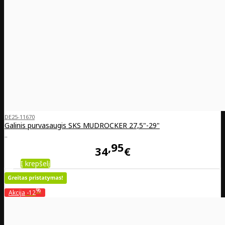
DE25-11670
Galinis purvasaugis SKS MUDROCKER 27,5"-29"
..
95
34
€
Į krepšelį
%
Akcija
-12