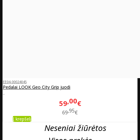
EE04-00024045
Pedalai LOOK Geo City Grip juodi
..
00
59
€
95
69
€
Į krepšelį
Neseniai žiūrėtos