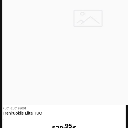
PL01-EL0192001
Treniruoklis Elite TUO
..
95
529
€