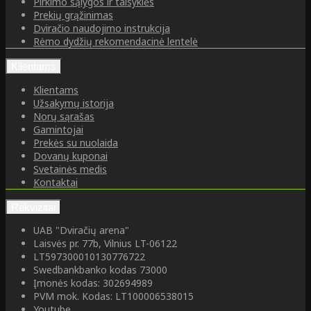
Pirkimo sąlygos ir taisyklės
Prekių grąžinimas
Dviračio naudojimo instrukcija
Rėmo dydžių rekomendacinė lentelė
Klientams
Klientams
Užsakymų istorija
Norų sąrašas
Gamintojai
Prekės su nuolaida
Dovanų kuponai
Svetainės medis
Kontaktai
Rekvizitai
UAB "Dviračių arena"
Laisvės pr. 77b, Vilnius LT-06122
LT597300010130776722
Swedbankbanko kodas 73000
Įmonės kodas: 302694989
PVM mok. Kodas: LT100006538015
Youtube