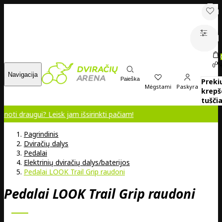
00
0
Navigacija
Paieška
Preki
Mėgstami
Paskyra
krepš
tuščia
ui? Leisk jam išsirinkti pačiam!
Pagrindinis
Dviračių dalys
Pedalai
Elektrinių dviračių dalys/baterijos
Pedalai LOOK Trail Grip raudoni
Pedalai LOOK Trail Grip raudoni