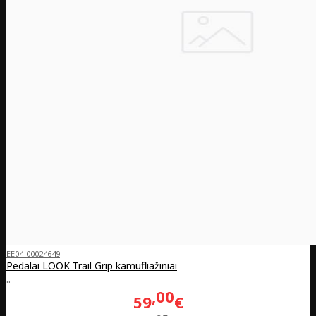
EE04-00024649
Pedalai LOOK Trail Grip kamufliažiniai
..
00
59
€