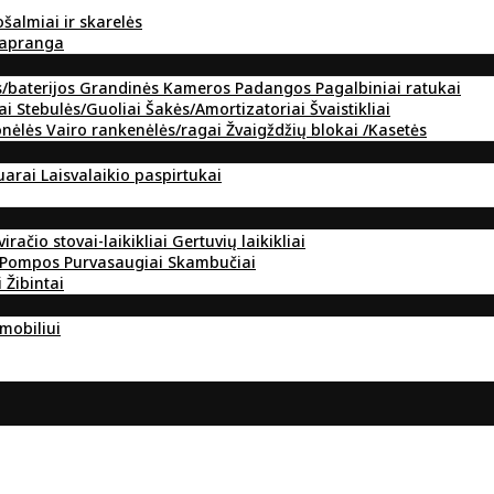
ošalmiai ir skarelės
 apranga
s/baterijos
Grandinės
Kameros
Padangos
Pagalbiniai ratukai
ai
Stebulės/Guoliai
Šakės/Amortizatoriai
Švaistikliai
onėlės
Vairo rankenėlės/ragai
Žvaigždžių blokai /Kasetės
suarai
Laisvalaikio paspirtukai
viračio stovai-laikikliai
Gertuvių laikikliai
Pompos
Purvasaugiai
Skambučiai
i
Žibintai
omobiliui