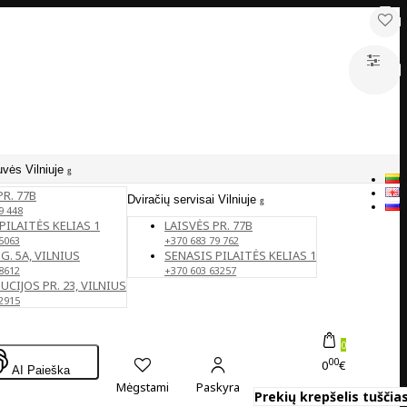
uvės Vilniuje
PR. 77B
Dviračių servisai Vilniuje
9 448
PILAITĖS KELIAS 1
LAISVĖS PR. 77B
5063
+370 683 79 762
G. 5A, VILNIUS
SENASIS PILAITĖS KELIAS 1
8612
+370 603 63257
CIJOS PR. 23, VILNIUS
2915
0
00
0
€
AI Paieška
Mėgstami
Paskyra
Prekių krepšelis tuščias