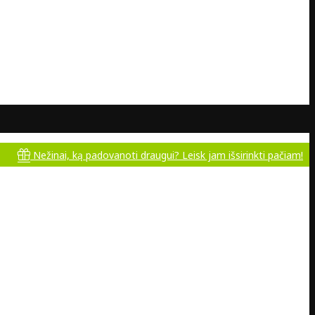
žinai, ką padovanoti draugui? Leisk jam išsirinkti pačiam!