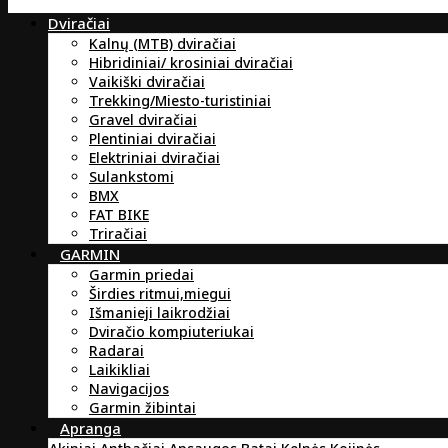
Dviračiai
Kalnų (MTB) dviračiai
Hibridiniai/ krosiniai dviračiai
Vaikiški dviračiai
Trekking/Miesto-turistiniai
Gravel dviračiai
Plentiniai dviračiai
Elektriniai dviračiai
Sulankstomi
BMX
FAT BIKE
Triračiai
GARMIN
Garmin priedai
Širdies ritmui,miegui
Išmanieji laikrodžiai
Dviračio kompiuteriukai
Radarai
Laikikliai
Navigacijos
Garmin žibintai
Apranga