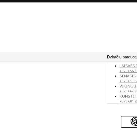
Dviračių parduot
LAISVĖS 
+370 656 3
SENASIS 
+370 613 5
VIKINGŲ 
+370 662 9
KONSTITU
+370 601 9