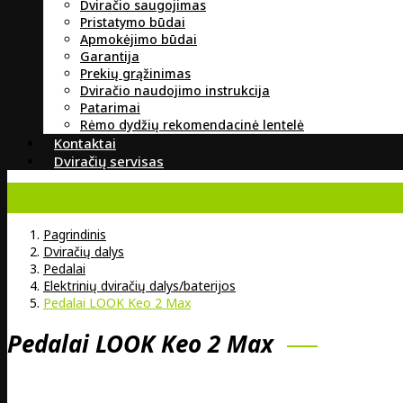
Dviračio saugojimas
Pristatymo būdai
Apmokėjimo būdai
Garantija
Prekių grąžinimas
Dviračio naudojimo instrukcija
Patarimai
Rėmo dydžių rekomendacinė lentelė
Kontaktai
Dviračių servisas
Pagrindinis
Dviračių dalys
Pedalai
Elektrinių dviračių dalys/baterijos
Pedalai LOOK Keo 2 Max
Pedalai LOOK Keo 2 Max