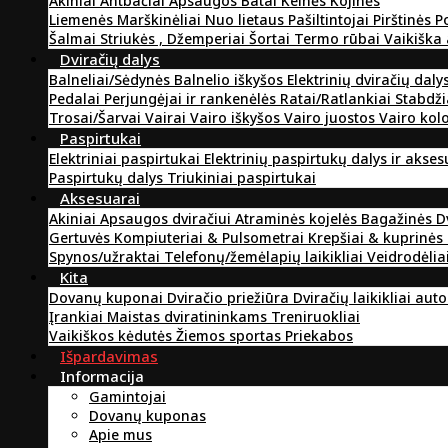
Akiniai
Antbačiai
Apsaugos
Batai
Kelnės
Kojinės
Liemenės
Marškinėliai
Nuo lietaus
Pašiltintojai
Pirštinės
P
Šalmai
Striukės , Džemperiai
Šortai
Termo rūbai
Vaikiška
Dviračių dalys
Balneliai/Sėdynės
Balnelio iškyšos
Elektrinių dviračių daly
Pedalai
Perjungėjai ir rankenėlės
Ratai/Ratlankiai
Stabdži
Trosai/Šarvai
Vairai
Vairo iškyšos
Vairo juostos
Vairo kol
Paspirtukai
Elektriniai paspirtukai
Elektrinių paspirtukų dalys ir akse
Paspirtukų dalys
Triukiniai paspirtukai
Aksesuarai
Akiniai
Apsaugos dviračiui
Atraminės kojelės
Bagažinės
D
Gertuvės
Kompiuteriai & Pulsometrai
Krepšiai & kuprinės
Spynos/užraktai
Telefonų/žemėlapių laikikliai
Veidrodėlia
Kita
Dovanų kuponai
Dviračio priežiūra
Dviračių laikikliai aut
Įrankiai
Maistas dviratininkams
Treniruokliai
Vaikiškos kėdutės
Žiemos sportas
Priekabos
Išpardavimas
Informacija
Gamintojai
Dovanų kuponas
Apie mus