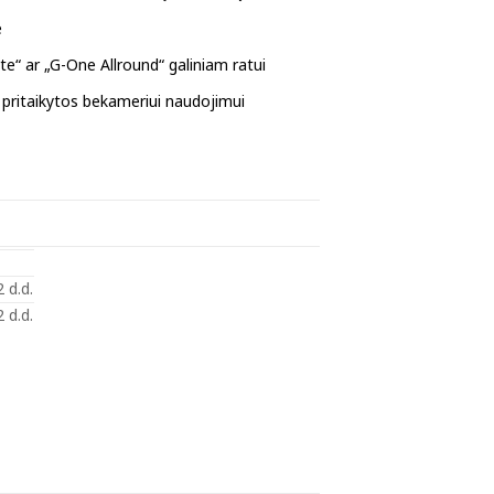
e
te“ ar „G-One Allround“ galiniam ratui
 pritaikytos bekameriui naudojimui
 d.d.
 d.d.