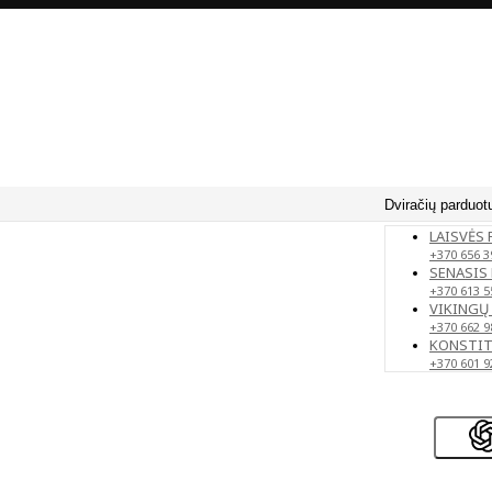
Dviračių parduot
LAISVĖS 
+370 656 3
SENASIS 
+370 613 5
VIKINGŲ 
+370 662 9
KONSTITU
+370 601 9