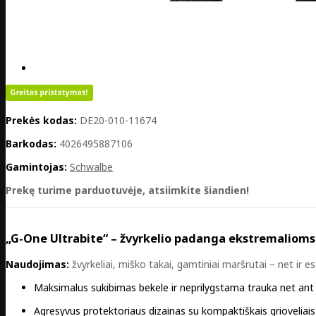
Prekės kodas:
DE20-010-11674
Barkodas:
4026495887106
Gamintojas:
Schwalbe
Prekę turime parduotuvėje, atsiimkite šiandien!
„G-One Ultrabite“ – žvyrkelio padanga ekstremaliom
Naudojimas:
žvyrkeliai, miško takai, gamtiniai maršrutai – net ir 
Maksimalus sukibimas bekele ir neprilygstama trauka net ant
Agresyvus protektoriaus dizainas su kompaktiškais grioveliais