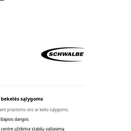
s bekelės sąlygoms
esant prastoms oro ar kelio sąlygoms.
 šlapios dangos
 centre užtikrina stabilų važiavimą