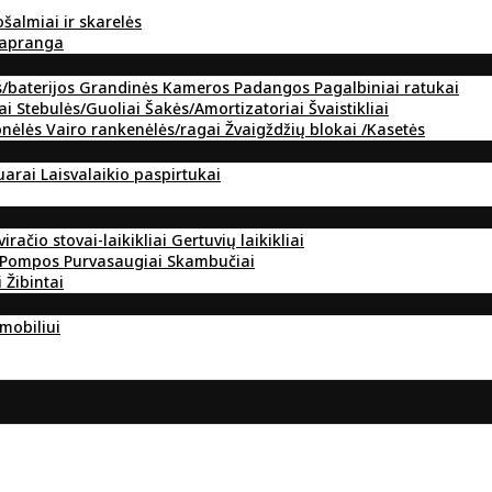
ošalmiai ir skarelės
 apranga
s/baterijos
Grandinės
Kameros
Padangos
Pagalbiniai ratukai
ai
Stebulės/Guoliai
Šakės/Amortizatoriai
Švaistikliai
onėlės
Vairo rankenėlės/ragai
Žvaigždžių blokai /Kasetės
suarai
Laisvalaikio paspirtukai
viračio stovai-laikikliai
Gertuvių laikikliai
Pompos
Purvasaugiai
Skambučiai
i
Žibintai
omobiliui