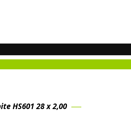
Neži
te HS601 28 x 2,00