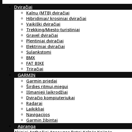
Dviračiai
Kalnų (MTB) dviračiai
Hibridiniai/ krosiniai dviračiai
Vaikiški dviračiai
Trekking/Miesto-turistiniai
Gravel dviračiai
Plentiniai dviračiai
Elektriniai dviračiai
Sulankstomi
BMX
FAT BIKE
Triračiai
GARMIN
Garmin priedai
Širdies ritmui,miegui
Išmanieji laikrodžiai
Dviračio kompiuteriukai
Radarai
Laikikliai
Navigacijos
Garmin žibintai
Apranga