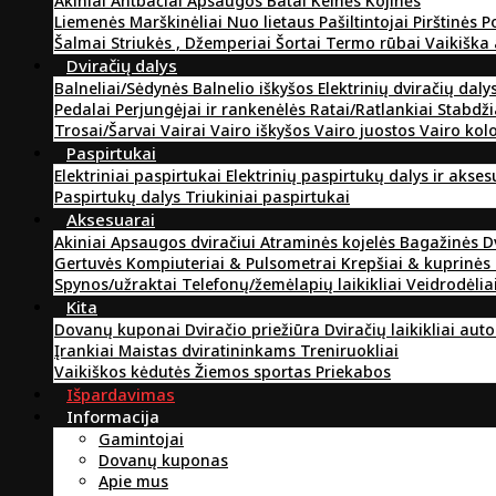
Akiniai
Antbačiai
Apsaugos
Batai
Kelnės
Kojinės
Liemenės
Marškinėliai
Nuo lietaus
Pašiltintojai
Pirštinės
P
Šalmai
Striukės , Džemperiai
Šortai
Termo rūbai
Vaikiška
Dviračių dalys
Balneliai/Sėdynės
Balnelio iškyšos
Elektrinių dviračių daly
Pedalai
Perjungėjai ir rankenėlės
Ratai/Ratlankiai
Stabdži
Trosai/Šarvai
Vairai
Vairo iškyšos
Vairo juostos
Vairo kol
Paspirtukai
Elektriniai paspirtukai
Elektrinių paspirtukų dalys ir akse
Paspirtukų dalys
Triukiniai paspirtukai
Aksesuarai
Akiniai
Apsaugos dviračiui
Atraminės kojelės
Bagažinės
D
Gertuvės
Kompiuteriai & Pulsometrai
Krepšiai & kuprinės
Spynos/užraktai
Telefonų/žemėlapių laikikliai
Veidrodėlia
Kita
Dovanų kuponai
Dviračio priežiūra
Dviračių laikikliai aut
Įrankiai
Maistas dviratininkams
Treniruokliai
Vaikiškos kėdutės
Žiemos sportas
Priekabos
Išpardavimas
Informacija
Gamintojai
Dovanų kuponas
Apie mus