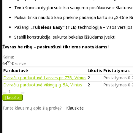
Tvirti šoniniai dygliai suteikia saugumo posūkiuose ir šlaituos
Puikiai tinka naudoti kaip priekinė padanga kartu su „G-One Bi
Pažangi
„Tubeless Easy“ (TLE)
technologija – visos versijos
Stabili konstrukcija, sukurta bekelės iššūkiams įveikti
Žvyras be ribų – pasiruošusi tikriems nuotykiams!
Kaina:
95
64
€
su PVM
Parduotuvė
Likutis
Pristatymas
Dviračių parduotuvė Laisves pr. 77B, Vilnius
2
Pristatymas 0-2
Dviračių parduotuvė Vikingų g. 5A, Vilnius
2
Pristatymas 0-2
Turite klausimų apie šią prekę?
Klauskite