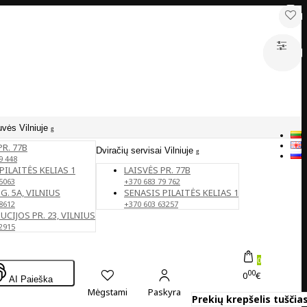
uvės Vilniuje
PR. 77B
Dviračių servisai Vilniuje
9 448
PILAITĖS KELIAS 1
LAISVĖS PR. 77B
5063
+370 683 79 762
G. 5A, VILNIUS
SENASIS PILAITĖS KELIAS 1
8612
+370 603 63257
CIJOS PR. 23, VILNIUS
2915
0
00
0
€
AI Paieška
Mėgstami
Paskyra
Prekių krepšelis tuščias