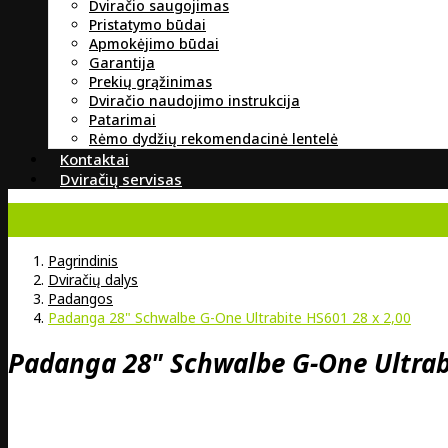
Dviračio saugojimas
Pristatymo būdai
Apmokėjimo būdai
Garantija
Prekių grąžinimas
Dviračio naudojimo instrukcija
Patarimai
Rėmo dydžių rekomendacinė lentelė
Kontaktai
Dviračių servisas
Pagrindinis
Dviračių dalys
Padangos
Padanga 28" Schwalbe G-One Ultrabite HS601 28 x 2,00
Padanga 28" Schwalbe G-One Ultrabi