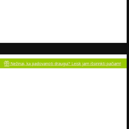
nai, ką padovanoti draugui? Leisk jam išsirinkti pačiam!