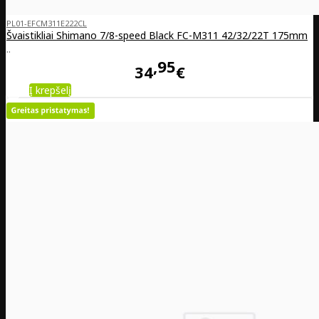
PL01-EFCM311E222CL
Švaistikliai Shimano 7/8-speed Black FC-M311 42/32/22T 175mm
..
95
34
€
Į krepšelį