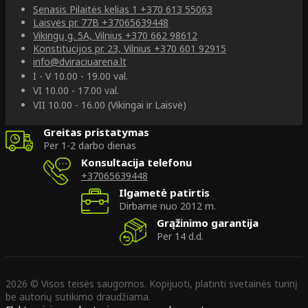
Senasis Pilaitės kelias 1
+370 613 55063
Laisvės pr. 77B
+37065639448
Vikingų g. 5A, Vilnius
+370 662 98612
Konstitucijos pr. 23, Vilnius
+370 601 92915
info@dviraciuarena.lt
I - V 10.00 - 19.00 val.
VI 10.00 - 17.00 val.
VII 10.00 - 16.00 (Vikingai ir Laisvė)
Greitas pristatymas
Per 1-2 darbo dienas
Konsultacija telefonu
+37065639448
Ilgametė patirtis
Dirbame nuo 2012 m.
Grąžinimo garantija
Per 14 d.d.
2026 © Visos teisės saugomos. Kopijuoti, platinti svetainės turinį
be autorių sutikimo draudžiama.