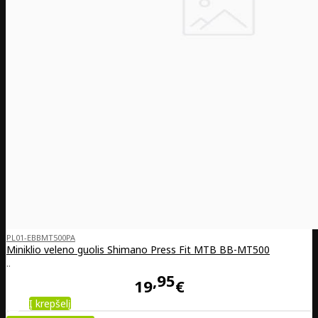
PL01-EBBMT500PA
Miniklio veleno guolis Shimano Press Fit MTB BB-MT500
..
95
19
€
Į krepšelį