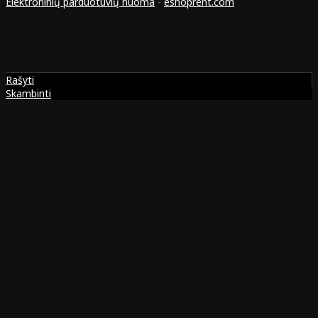
Elektroninių parduotuvių nuoma
-
eshoprent.com
Rašyti
Skambinti