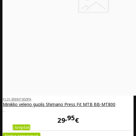
PL01-IBBMT800PA
Miniklio veleno guolis Shimano Press Fit MTB BB-MT800
..
95
29
€
Į krepšelį