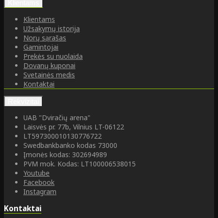
Klientams
Klientams
Užsakymų istorija
Norų sąrašas
Gamintojai
Prekės su nuolaida
Dovanų kuponai
Svetainės medis
Kontaktai
Rekvizitai
UAB "Dviračių arena"
Laisvės pr. 77b, Vilnius LT-06122
LT597300010130776722
Swedbankbanko kodas 73000
Įmonės kodas: 302694989
PVM mok. Kodas: LT100006538015
Youtube
Facebook
Instagram
Kontaktai