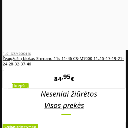
PL01-ICSM7000146
Žvaigždžių blokas Shimano 11s 11-46 CS-M7000 11..15-17-19-21-
24-28-32-37-46
..
95
84
€
Į krepšelį
Neseniai žiūrėtos
Visos prekės