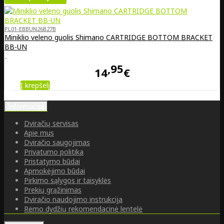
PL01-EBBUN26B27B
Miniklio veleno guolis Shimano CARTRIDGE BOTTOM BRACKET
BB-UN
..
95
14
€
Į krepšelį
Informacija
Dviračių servisas
Apie mus
Dviračio saugojimas
Privatumo politika
Pristatymo būdai
Apmokėjimo būdai
Pirkimo sąlygos ir taisyklės
Prekių grąžinimas
Dviračio naudojimo instrukcija
Rėmo dydžių rekomendacinė lentelė