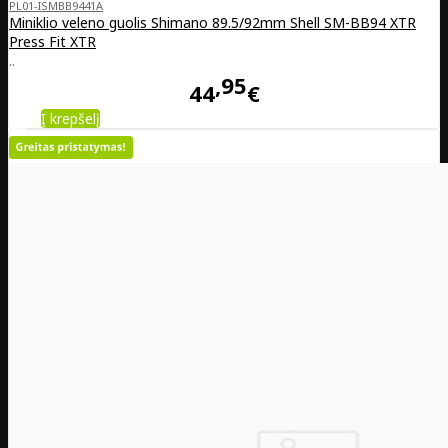
PL01-ISMBB9441A
Miniklio veleno guolis Shimano 89.5/92mm Shell SM-BB94 XTR
Press Fit XTR
..
95
44
€
Į krepšelį