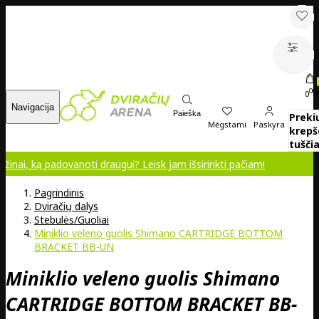
00
0
Navigacija
Paieška
Preki
Mėgstami
Paskyra
krepš
tuščia
padovanoti draugui? Leisk jam išsirinkti pačiam!
Pagrindinis
Dviračių dalys
Stebulės/Guoliai
Miniklio veleno guolis Shimano CARTRIDGE BOTTOM
BRACKET BB-UN
Miniklio veleno guolis Shimano
CARTRIDGE BOTTOM BRACKET BB-