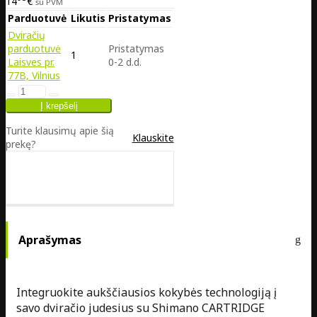
14
€
su PVM
Parduotuvė
Likutis
Pristatymas
Dviračių
parduotuvė
Pristatymas
1
Laisves pr.
0-2 d.d.
77B, Vilnius
Turite klausimų apie šią
Klauskite
prekę?
Aprašymas
Integruokite aukščiausios kokybės technologiją į
savo dviračio judesius su Shimano CARTRIDGE