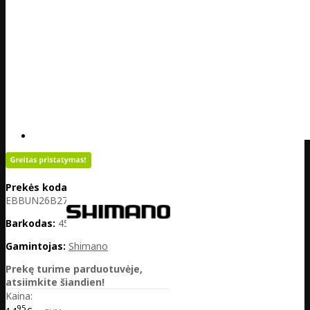
Prekės kodas:
PL01-
EBBUN26B27B
Barkodas:
4524667089612
Gamintojas:
Shimano
Prekę turime parduotuvėje,
atsiimkite šiandien!
Kaina:
95