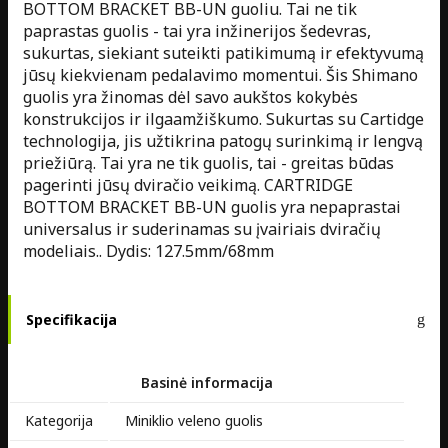
BOTTOM BRACKET BB-UN guoliu. Tai ne tik
paprastas guolis - tai yra inžinerijos šedevras,
sukurtas, siekiant suteikti patikimumą ir efektyvumą
jūsų kiekvienam pedalavimo momentui. Šis Shimano
guolis yra žinomas dėl savo aukštos kokybės
konstrukcijos ir ilgaamžiškumo. Sukurtas su Cartidge
technologija, jis užtikrina patogų surinkimą ir lengvą
priežiūrą. Tai yra ne tik guolis, tai - greitas būdas
pagerinti jūsų dviračio veikimą. CARTRIDGE
BOTTOM BRACKET BB-UN guolis yra nepaprastai
universalus ir suderinamas su įvairiais dviračių
modeliais.. Dydis: 127.5mm/68mm
Specifikacija
Basinė informacija
Kategorija
Miniklio veleno guolis