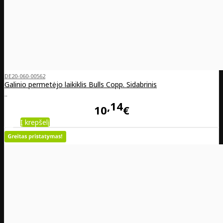
DE20-060-00562
Galinio permetėjo laikiklis Bulls Copp. Sidabrinis
..
14
10
€
Į krepšelį