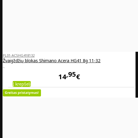
PL01-ACSHG418132
Žvaigždžių blokas Shimano Acera HG41 8g 11-32
..
95
14
€
Į krepšelį