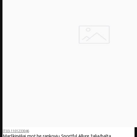
IT03-1101233046
Marškinėliai mot.be rankovių Sportful Allure žalia/balta