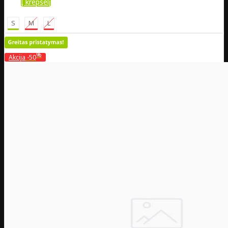
Į krepšelį
S
M
L
%
Akcija
-50