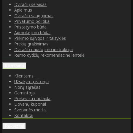
Dviračių servisas
Apie mus
Dviračio saugojimas
Privatumo politika
Pristatymo būdai
Apmokėjimo būdai
Pirkimo sąlygos ir taisyklės
Prekių grąžinimas
Dviračio naudojimo instrukcija
Rėmo dydžių rekomendacinė lentelė
Klientams
Klientams
Užsakymų istorija
Norų sąrašas
Gamintojai
Prekės su nuolaida
Dovanų kuponai
Svetainės medis
Kontaktai
Rekvizitai