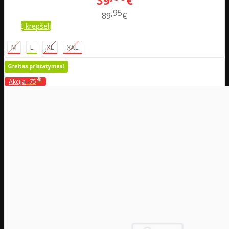
39
€
95
89
€
Į krepšelį
M
L
XL
XXL
%
Akcija
-75