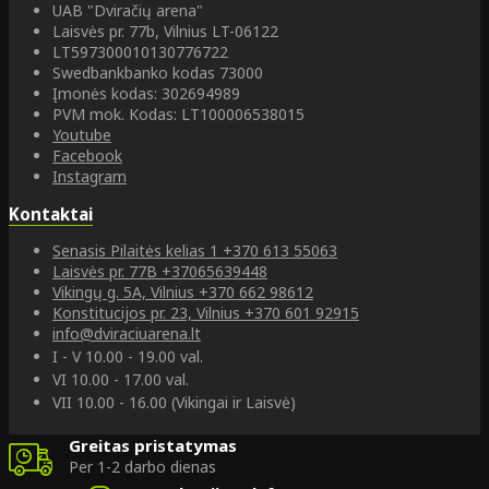
UAB "Dviračių arena"
Laisvės pr. 77b, Vilnius LT-06122
LT597300010130776722
Swedbankbanko kodas 73000
Įmonės kodas: 302694989
PVM mok. Kodas: LT100006538015
Youtube
Facebook
Instagram
Kontaktai
Senasis Pilaitės kelias 1
+370 613 55063
Laisvės pr. 77B
+37065639448
Vikingų g. 5A, Vilnius
+370 662 98612
Konstitucijos pr. 23, Vilnius
+370 601 92915
info@dviraciuarena.lt
I - V 10.00 - 19.00 val.
VI 10.00 - 17.00 val.
VII 10.00 - 16.00 (Vikingai ir Laisvė)
Greitas pristatymas
Per 1-2 darbo dienas