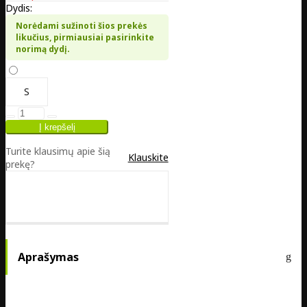
Dydis:
Norėdami sužinoti šios prekės
likučius, pirmiausiai pasirinkite
norimą dydį.
S
Turite klausimų apie šią
Klauskite
prekę?
Aprašymas