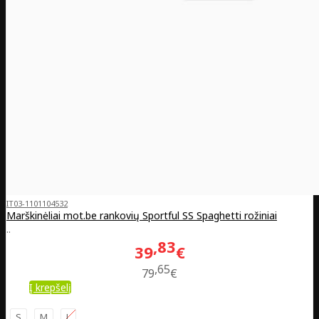
IT03-1101104532
Marškinėliai mot.be rankovių Sportful SS Spaghetti rožiniai
..
83
39
€
65
79
€
Į krepšelį
S
M
L