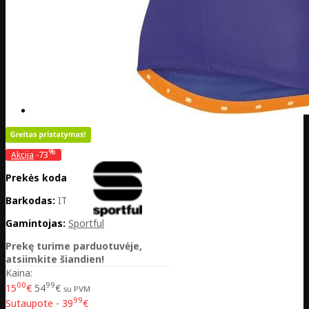
%
Akcija
-73
Prekės kodas:
IT03-1101234313
Barkodas:
IT03-1101234313
Gamintojas:
Sportful
Prekę turime parduotuvėje,
atsiimkite šiandien!
Kaina:
00
99
15
€
54
€
su PVM
99
Sutaupote - 39
€