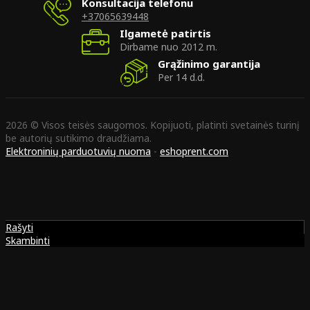
Konsultacija telefonu
+37065639448
Ilgametė patirtis
Dirbame nuo 2012 m.
Grąžinimo garantija
Per 14 d.d.
2026 © Visos teisės saugomos. Kopijuoti, platinti svetainės turinį
be autorių sutikimo draudžiama.
Elektroninių parduotuvių nuoma
-
eshoprent.com
Rašyti
Skambinti