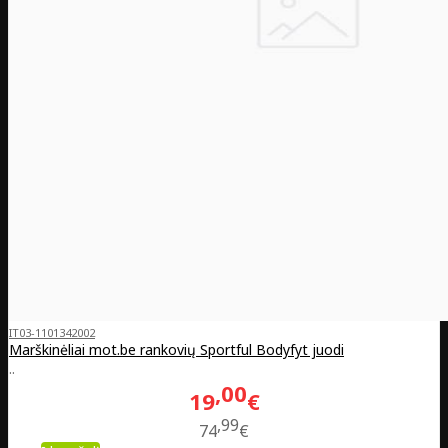
IT03-1101342002
Marškinėliai mot.be rankovių Sportful Bodyfyt juodi
..
00
19
€
99
74
€