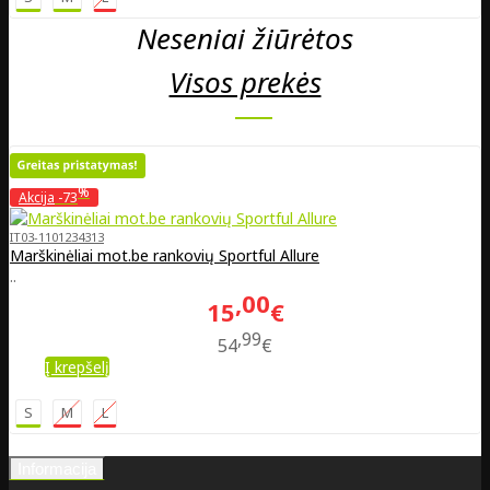
Neseniai žiūrėtos
Visos prekės
%
Akcija
-73
IT03-1101234313
Marškinėliai mot.be rankovių Sportful Allure
..
00
15
€
99
54
€
Į krepšelį
S
M
L
Informacija