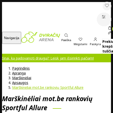
00
0
Navigacija
Paieška
Preki
Mėgstami
Paskyra
krepš
tuščia
 ką padovanoti draugui? Leisk jam išsirinkti pačiam!
Pagrindinis
Apranga
Marškinėliai
Apsaugos
Marškinėliai mot.be rankovių Sportful Allure
Marškinėliai mot.be rankovių
Sportful Allure