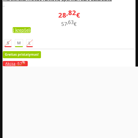
..
82
28
€
63
57
€
Į krepšelį
S
M
L
%
Akcija
-57