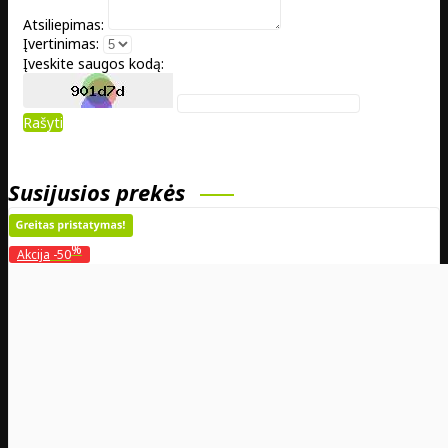
Atsiliepimas:
Įvertinimas:
Įveskite saugos kodą:
Rašyti
Susijusios prekės
%
Akcija
-50