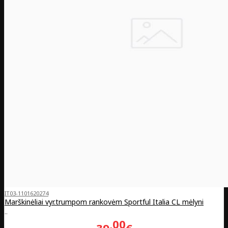
IT03-1101620274
Marškinėliai vyr.trumpom rankovėm Sportful Italia CL mėlyni
..
00