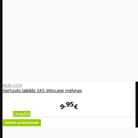
DE25-11774
Gertuvės laikiklis SKS Velocage mėlynas
..
95
9
€
Į krepšelį