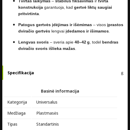
Tvirtas laikymas
–
stabilus fiksavimas
ir
tvirta
konstrukcija
garantuoja, kad
gertvė liktų saugiai
pritvirtinta
.
Patogus gertvės įdėjimas ir išėmimas
– visos
įprastos
dviračio gertvės
lengvai
įdedamos ir išimamos
.
Lengvas svoris
– sveria apie
40–42 g
, todėl
bendras
dviračio svoris išlieka mažas
.
Specifikacija
Basinė informacija
Kategorija
Universalus
Medžiaga
Plastmasės
Tipas
Standartinis