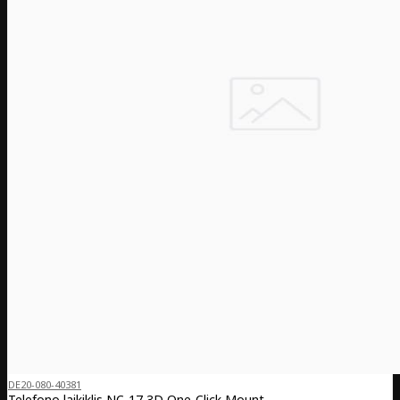
DE20-080-40381
Telefono laikiklis NC-17 3D One-Click Mount