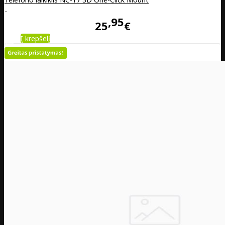
..
95
25
€
Į krepšelį