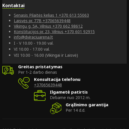
Kontaktai
Senasis Pilaitės kelias 1
+370 613 55063
Laisvės pr. 77B
+37065639448
Vikingų g. 5A, Vilnius
+370 662 98612
Konstitucijos pr. 23, Vilnius
+370 601 92915
info@dviraciuarena.lt
I - V 10.00 - 19.00 val.
VI 10.00 - 17.00 val.
VII 10.00 - 16.00 (Vikingai ir Laisvė)
Greitas pristatymas
Per 1-2 darbo dienas
Konsultacija telefonu
+37065639448
Ilgametė patirtis
Dirbame nuo 2012 m.
Grąžinimo garantija
Per 14 d.d.