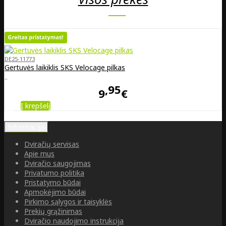
DE25-11773
Gertuvės laikiklis SKS Velocage pilkas
..
95
9
€
Į krepšelį
Informacija
Dviračių servisas
Apie mus
Dviračio saugojimas
Privatumo politika
Pristatymo būdai
Apmokėjimo būdai
Pirkimo sąlygos ir taisyklės
Prekių grąžinimas
Dviračio naudojimo instrukcija