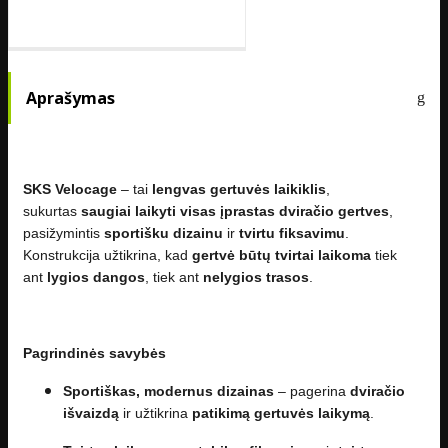
Aprašymas
SKS Velocage
– tai
lengvas gertuvės laikiklis
,
sukurtas
saugiai laikyti visas įprastas dviračio gertves
,
pasižymintis
sportišku dizainu
ir
tvirtu fiksavimu
.
Konstrukcija užtikrina, kad
gertvė būtų tvirtai laikoma
tiek
ant
lygios dangos
, tiek ant
nelygios trasos
.
Pagrindinės savybės
Sportiškas, modernus dizainas
– pagerina
dviračio
išvaizdą
ir užtikrina
patikimą gertuvės laikymą
.