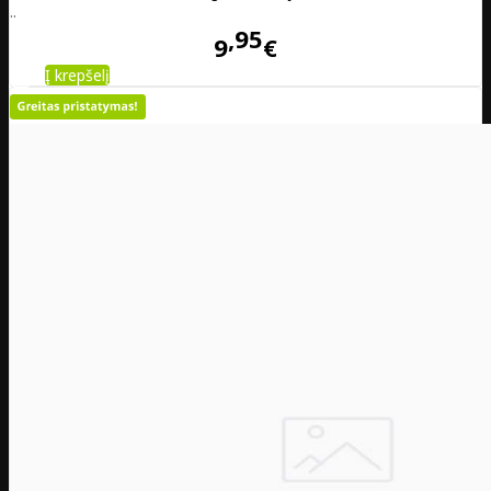
..
95
9
€
Į krepšelį