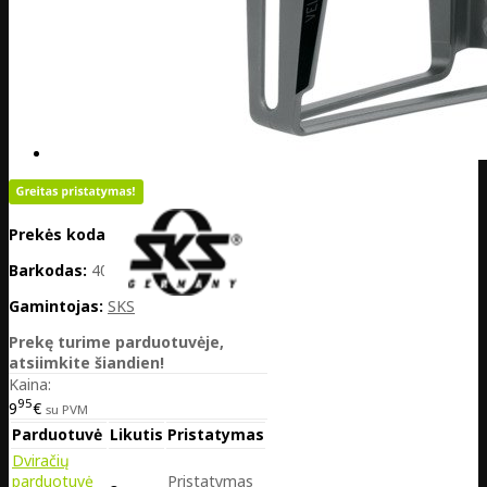
Prekės kodas:
DE25-11773
Barkodas:
4002556026738
Gamintojas:
SKS
Prekę turime parduotuvėje,
atsiimkite šiandien!
Kaina:
95
9
€
su PVM
Parduotuvė
Likutis
Pristatymas
Dviračių
parduotuvė
Pristatymas