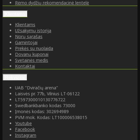
Rėmo dydžių rekomendacinė lentelė
Klientams
Klientams
Užsakymų istorija
Norų sąrašas
Gamintojai
Prekės su nuolaida
Dovanų kuponai
Svetainės medis
Kontaktai
Rekvizitai
UAB "Dviračių arena"
Laisvės pr. 77b, Vilnius LT-06122
LT597300010130776722
Swedbankbanko kodas 73000
Įmonės kodas: 302694989
PVM mok. Kodas: LT100006538015
Youtube
Facebook
Instagram