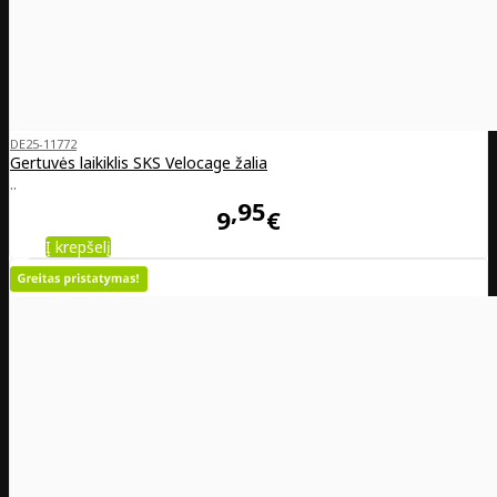
DE25-11772
Gertuvės laikiklis SKS Velocage žalia
..
95
9
€
Į krepšelį