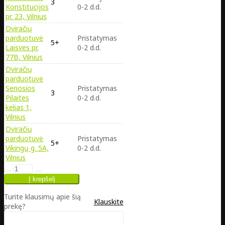
3
Konstitucijos
0-2 d.d.
pr. 23, Vilnius
Dviračių
parduotuvė
Pristatymas
5+
Laisves pr.
0-2 d.d.
77B, Vilnius
Dviračių
parduotuvė
Senosios
Pristatymas
3
Pilaites
0-2 d.d.
kelias 1,
Vilnius
Dviračių
parduotuvė
Pristatymas
5+
Vikingų g. 5A,
0-2 d.d.
Vilnius
Turite klausimų apie šią
Klauskite
prekę?