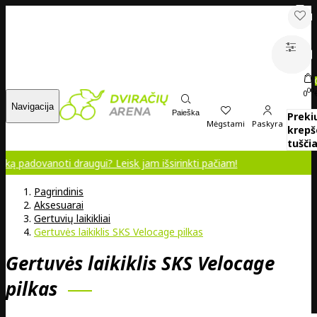
00
0
Navigacija
Paieška
Preki
Mėgstami
Paskyra
krepš
tuščia
anoti draugui? Leisk jam išsirinkti pačiam!
Pagrindinis
Aksesuarai
Gertuvių laikikliai
Gertuvės laikiklis SKS Velocage pilkas
Gertuvės laikiklis SKS Velocage
pilkas