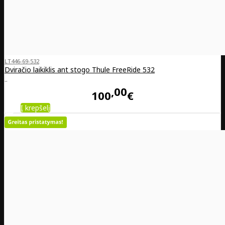
LT446-69-532
Dviračio laikiklis ant stogo Thule FreeRide 532
..
00
100
€
Į krepšelį