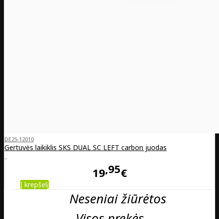
DE25-12010
Gertuvės laikiklis SKS DUAL SC LEFT carbon juodas
..
95
19
€
Į krepšelį
Neseniai žiūrėtos
Visos prekės