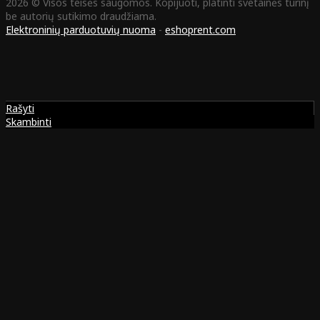
2026 © Visos teisės saugomos. Kopijuoti, platinti svetainės turinį
be autorių sutikimo draudžiama.
Elektroninių parduotuvių nuoma
-
eshoprent.com
Rašyti
Skambinti