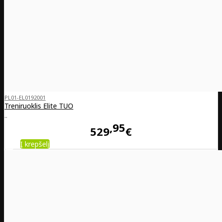
PL01-EL0192001
Treniruoklis Elite TUO
..
95
529
€
Į krepšelį