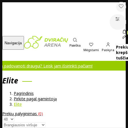
00
0
Navigacija
Paieška
Preki
Mėgstami
Paskyra
krepš
tuščia
oti draugui? Leisk jam išsirinkti pačiam!
Elite
Pagrindinis
Pirkite pagal gamintoją
Elite
Prekių palyginimas
(0)