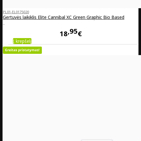
PL01-EL0175020
Gertuvės laikiklis Elite Cannibal XC Green Graphic Bio Based
..
95
18
€
Į krepšelį