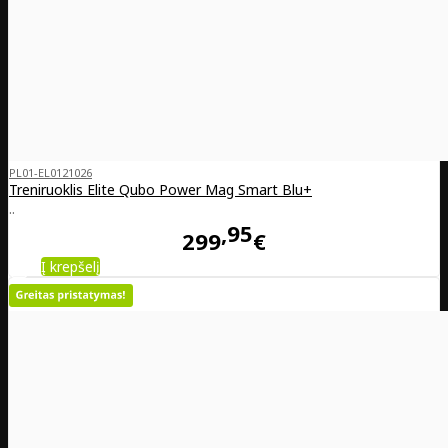
PL01-EL0121026
Treniruoklis Elite Qubo Power Mag Smart Blu+
..
95
299
€
Į krepšelį