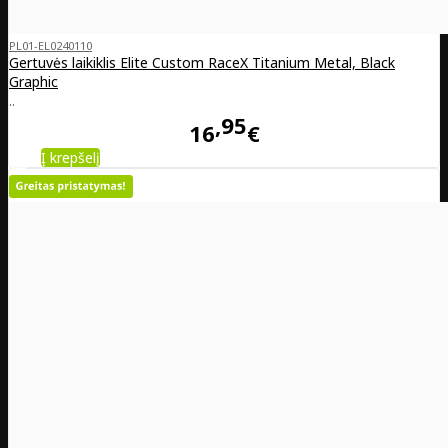
PL01-EL0240110
Gertuvės laikiklis Elite Custom RaceX Titanium Metal, Black
Graphic
..
95
16
€
Į krepšelį