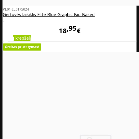
PL01-EL0175024
Gertuvės laikiklis Elite Blue Graphic Bio Based
..
95
18
€
Į krepšelį