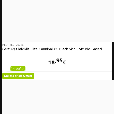
PL01-EL0175026
Gertuvės laikiklis Elite Cannibal XC Black Skin Soft Bio Based
..
95
18
€
Į krepšelį