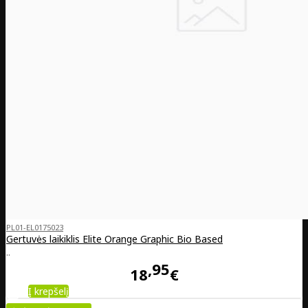
PL01-EL0175023
Gertuvės laikiklis Elite Orange Graphic Bio Based
..
95
18
€
Į krepšelį