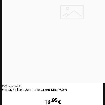
PL01-EL0122111
Gertuvė Elite Syssa Race Green Mat 750ml
..
95
16
€