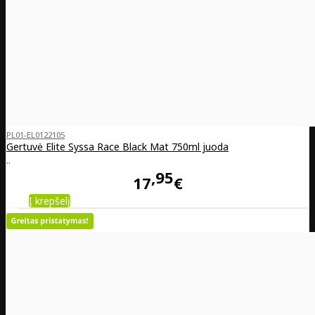
PL01-EL0122105
Gertuvė Elite Syssa Race Black Mat 750ml juoda
..
95
17
€
Į krepšelį