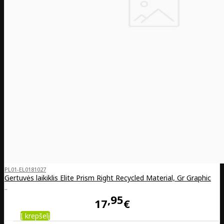
PL01-EL0181027
Gertuvės laikiklis Elite Prism Right Recycled Material, Gr Graphic
..
95
17
€
Į krepšelį