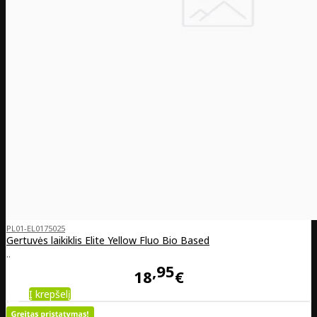
PL01-EL0175025
Gertuvės laikiklis Elite Yellow Fluo Bio Based
..
95
18
€
Į krepšelį