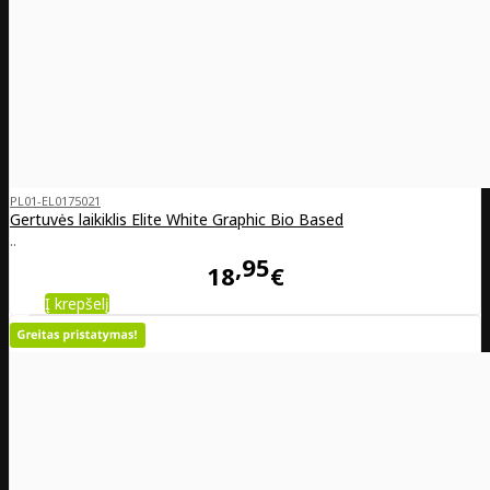
PL01-EL0175021
Gertuvės laikiklis Elite White Graphic Bio Based
..
95
18
€
Į krepšelį