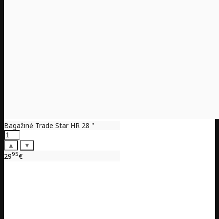
Bagažinė Trade Star HR 28 "
▲
▼
95
29
€