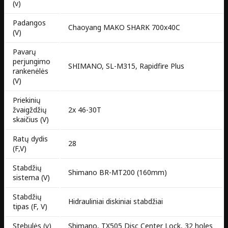
(v)
Padangos
Chaoyang MAKO SHARK 700x40C
(V)
Pavarų
perjungimo
SHIMANO, SL-M315, Rapidfire Plus
rankenėlės
(V)
Priekinių
žvaigždžių
2x 46-30T
skaičius (V)
Ratų dydis
28
(F,V)
Stabdžių
Shimano BR-MT200 (160mm)
sistema (V)
Stabdžių
Hidrauliniai diskiniai stabdžiai
tipas (F, V)
Stebulės (v)
Shimano, TX505 Disc Center Lock, 32 holes