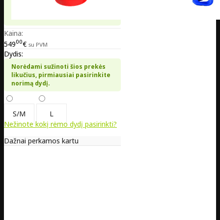
Kaina:
00
549
€
su PVM
Dydis:
Norėdami sužinoti šios prekės
likučius, pirmiausiai pasirinkite
norimą dydį.
S/M
L
Nežinote kokį rėmo dydį pasirinkti?
Dažnai perkamos kartu