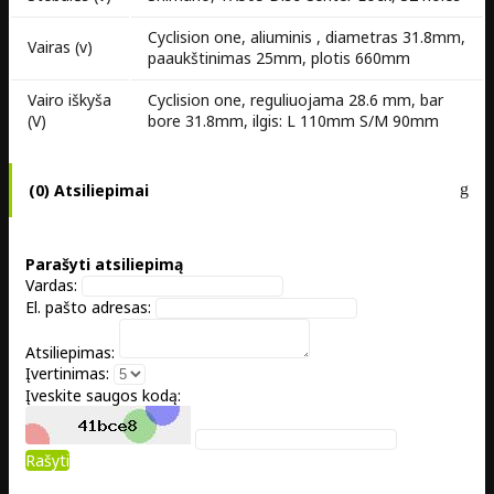
Cyclision one, aliuminis , diametras 31.8mm,
Vairas (v)
paaukštinimas 25mm, plotis 660mm
Vairo iškyša
Cyclision one, reguliuojama 28.6 mm, bar
(V)
bore 31.8mm, ilgis: L 110mm S/M 90mm
(0) Atsiliepimai
Parašyti atsiliepimą
Vardas:
El. pašto adresas:
Atsiliepimas:
Įvertinimas:
Įveskite saugos kodą:
Rašyti