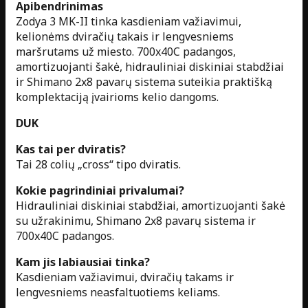
Apibendrinimas
Zodya 3 MK-II tinka kasdieniam važiavimui,
kelionėms dviračių takais ir lengvesniems
maršrutams už miesto. 700x40C padangos,
amortizuojanti šakė, hidrauliniai diskiniai stabdžiai
ir Shimano 2x8 pavarų sistema suteikia praktišką
komplektaciją įvairioms kelio dangoms.
DUK
Kas tai per dviratis?
Tai 28 colių „cross“ tipo dviratis.
Kokie pagrindiniai privalumai?
Hidrauliniai diskiniai stabdžiai, amortizuojanti šakė
su užrakinimu, Shimano 2x8 pavarų sistema ir
700x40C padangos.
Kam jis labiausiai tinka?
Kasdieniam važiavimui, dviračių takams ir
lengvesniems neasfaltuotiems keliams.