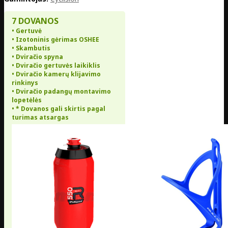
7 DOVANOS
• Gertuvė
• Izotoninis gėrimas OSHEE
• Skambutis
• Dviračio spyna
• Dviračio gertuvės laikiklis
• Dviračio kamerų klijavimo
rinkinys
• Dviračio padangų montavimo
lopetėlės
• * Dovanos gali skirtis pagal
turimas atsargas