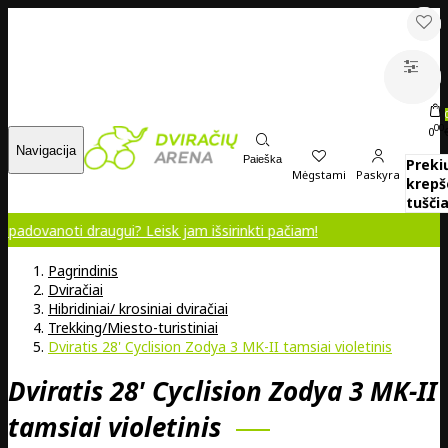
00
0
Navigacija
Paieška
Preki
Mėgstami
Paskyra
krepš
tuščia
i draugui? Leisk jam išsirinkti pačiam!
Pagrindinis
Dviračiai
Hibridiniai/ krosiniai dviračiai
Trekking/Miesto-turistiniai
Dviratis 28' Cyclision Zodya 3 MK-II tamsiai violetinis
Dviratis 28' Cyclision Zodya 3 MK-II
tamsiai violetinis