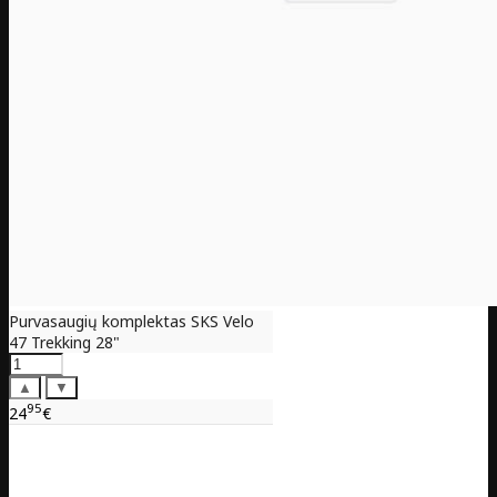
Purvasaugių komplektas SKS Velo
47 Trekking 28"
▲
▼
95
24
€