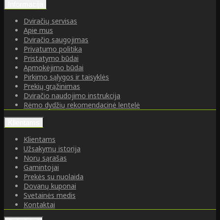
Informacija
Dviračių servisas
Apie mus
Dviračio saugojimas
Privatumo politika
Pristatymo būdai
Apmokėjimo būdai
Pirkimo sąlygos ir taisyklės
Prekių grąžinimas
Dviračio naudojimo instrukcija
Rėmo dydžių rekomendacinė lentelė
Klientams
Klientams
Užsakymų istorija
Norų sąrašas
Gamintojai
Prekės su nuolaida
Dovanų kuponai
Svetainės medis
Kontaktai