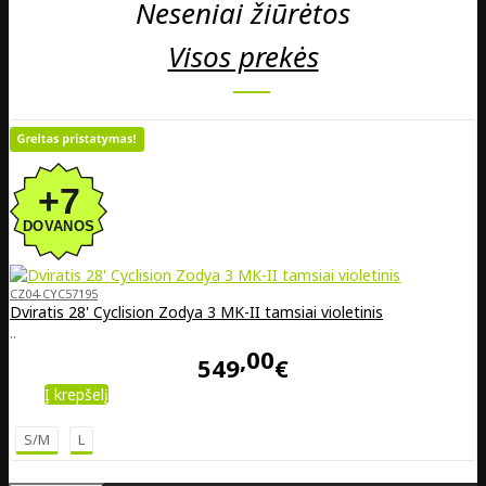
Neseniai žiūrėtos
Visos prekės
CZ04-CYC57195
Dviratis 28' Cyclision Zodya 3 MK-II tamsiai violetinis
..
00
549
€
Į krepšelį
S/M
L