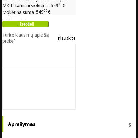
00
MK-II tamsiai violetinis:
549
€
00
Mokėtina suma:
549
€
Turite klausimų apie šią
Klauskite
prekę?
Aprašymas