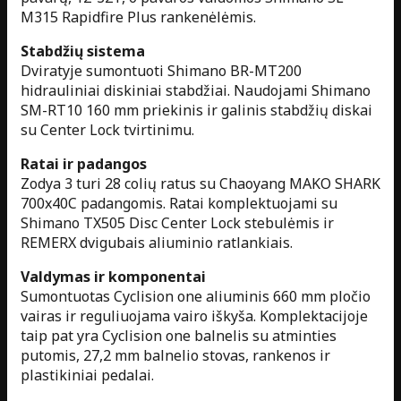
M315 Rapidfire Plus rankenėlėmis.
Stabdžių sistema
Dviratyje sumontuoti Shimano BR-MT200
hidrauliniai diskiniai stabdžiai. Naudojami Shimano
SM-RT10 160 mm priekinis ir galinis stabdžių diskai
su Center Lock tvirtinimu.
Ratai ir padangos
Zodya 3 turi 28 colių ratus su Chaoyang MAKO SHARK
700x40C padangomis. Ratai komplektuojami su
Shimano TX505 Disc Center Lock stebulėmis ir
REMERX dvigubais aliuminio ratlankiais.
Valdymas ir komponentai
Sumontuotas Cyclision one aliuminis 660 mm pločio
vairas ir reguliuojama vairo iškyša. Komplektacijoje
taip pat yra Cyclision one balnelis su atminties
putomis, 27,2 mm balnelio stovas, rankenos ir
plastikiniai pedalai.