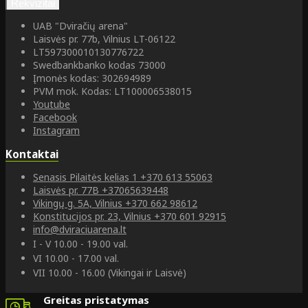
Rekvizitai
UAB "Dviračių arena"
Laisvės pr. 77b, Vilnius LT-06122
LT597300010130776722
Swedbankbanko kodas 73000
Įmonės kodas: 302694989
PVM mok. Kodas: LT100006538015
Youtube
Facebook
Instagram
Kontaktai
Senasis Pilaitės kelias 1
+370 613 55063
Laisvės pr. 77B
+37065639448
Vikingų g. 5A, Vilnius
+370 662 98612
Konstitucijos pr. 23, Vilnius
+370 601 92915
info@dviraciuarena.lt
I - V 10.00 - 19.00 val.
VI 10.00 - 17.00 val.
VII 10.00 - 16.00 (Vikingai ir Laisvė)
Greitas pristatymas