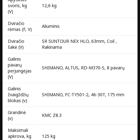
svoris, kg
12,6 kg
(V)
Dviračio
Aliuminis
rėmas (F, V)
Dviračio
SR SUNTOUR NEX HLO, 63mm, Coil ,
šakė (V)
Rakinama
Galinis
pavarų
SHIMANO, ALTUS, RD-M370-S, 8 pavarų
perjungėjas
(V)
Galinis
žvaigždžių
SHIMANO, FC-TY501-2, 46-30T, 175 mm
blokas (v)
Grandinė
KMC Z8.3
(v)
Maksimali
apkrova, kg
125 kg