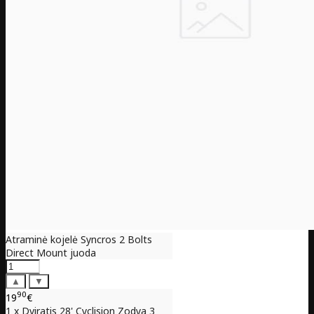
Atraminė kojelė Syncros 2 Bolts
Direct Mount juoda
▲
▼
90
19
€
1 x Dviratis 28' Cyclision Zodya 3