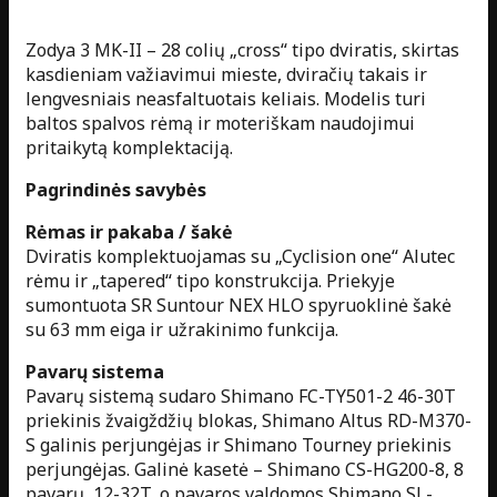
Zodya 3 MK-II – 28 colių „cross“ tipo dviratis, skirtas
kasdieniam važiavimui mieste, dviračių takais ir
lengvesniais neasfaltuotais keliais. Modelis turi
baltos spalvos rėmą ir moteriškam naudojimui
pritaikytą komplektaciją.
Pagrindinės savybės
Rėmas ir pakaba / šakė
Dviratis komplektuojamas su „Cyclision one“ Alutec
rėmu ir „tapered“ tipo konstrukcija. Priekyje
sumontuota SR Suntour NEX HLO spyruoklinė šakė
su 63 mm eiga ir užrakinimo funkcija.
Pavarų sistema
Pavarų sistemą sudaro Shimano FC-TY501-2 46-30T
priekinis žvaigždžių blokas, Shimano Altus RD-M370-
S galinis perjungėjas ir Shimano Tourney priekinis
perjungėjas. Galinė kasetė – Shimano CS-HG200-8, 8
pavarų, 12-32T, o pavaros valdomos Shimano SL-