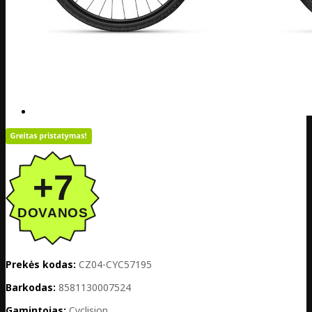
Prekės kodas:
CZ04-CYC57195
Barkodas:
8581130007524
Gamintojas:
Cyclision