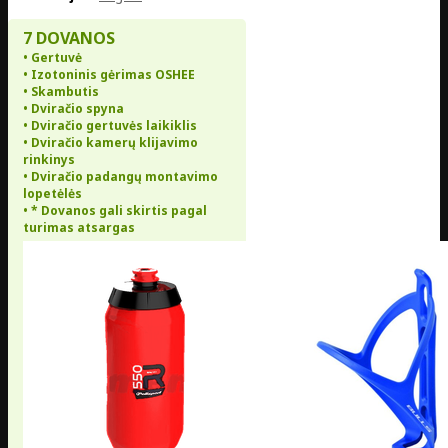
7 DOVANOS
• Gertuvė
• Izotoninis gėrimas OSHEE
• Skambutis
• Dviračio spyna
• Dviračio gertuvės laikiklis
• Dviračio kamerų klijavimo
rinkinys
• Dviračio padangų montavimo
lopetėlės
• * Dovanos gali skirtis pagal
turimas atsargas