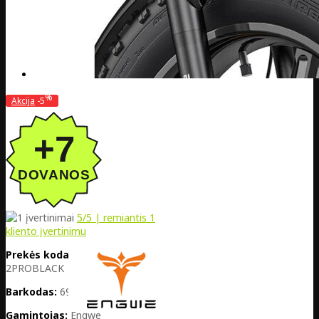
%
Akcija
-5
5
/5 | remiantis
1
kliento įvertinimu
Prekės kodas:
PL05-EP-
2PROBLACK
Barkodas:
6975639440005
Gamintojas:
Engwe