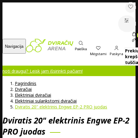
00
0
Navigacija
Paieška
Preki
Mėgstami
Paskyra
krepš
tuščia
 jam išsirinkti pačiam!
Pagrindinis
Dviračiai
Elektriniai dviračiai
Elektriniai sulankstomi dviračiai
Dviratis 20" elektrinis Engwe EP-2 PRO juodas
Dviratis 20" elektrinis Engwe EP-2
PRO juodas