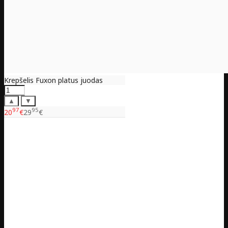
Krepšelis Fuxon platus juodas
▲
▼
97
95
20
€
29
€