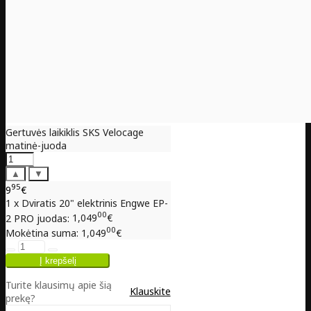
Gertuvės laikiklis SKS Velocage
matinė-juoda
▲
▼
95
9
€
1 x Dviratis 20" elektrinis Engwe EP-
00
2 PRO juodas:
1,049
€
00
Mokėtina suma:
1,049
€
Turite klausimų apie šią
Klauskite
prekę?