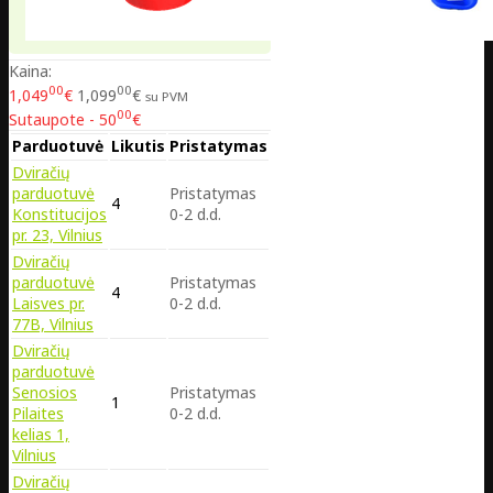
Kaina:
00
00
1,049
€
1,099
€
su PVM
00
Sutaupote - 50
€
Parduotuvė
Likutis
Pristatymas
Dviračių
parduotuvė
Pristatymas
4
Konstitucijos
0-2 d.d.
pr. 23, Vilnius
Dviračių
parduotuvė
Pristatymas
4
Laisves pr.
0-2 d.d.
77B, Vilnius
Dviračių
parduotuvė
Senosios
Pristatymas
1
Pilaites
0-2 d.d.
kelias 1,
Vilnius
Dviračių