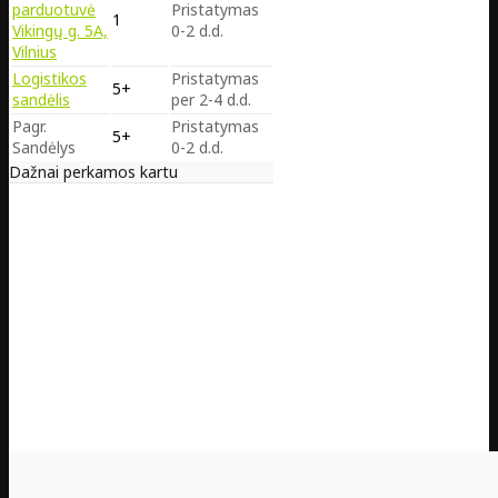
parduotuvė
Pristatymas
1
Vikingų g. 5A,
0-2 d.d.
Vilnius
Logistikos
Pristatymas
5+
sandėlis
per 2-4 d.d.
Pagr.
Pristatymas
5+
Sandėlys
0-2 d.d.
Dažnai perkamos kartu