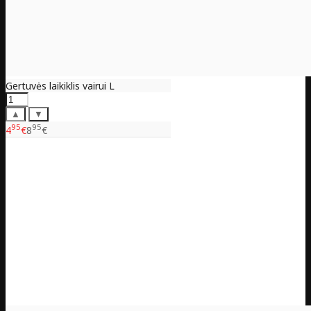
Gertuvės laikiklis vairui L
▲
▼
95
95
4
€
8
€