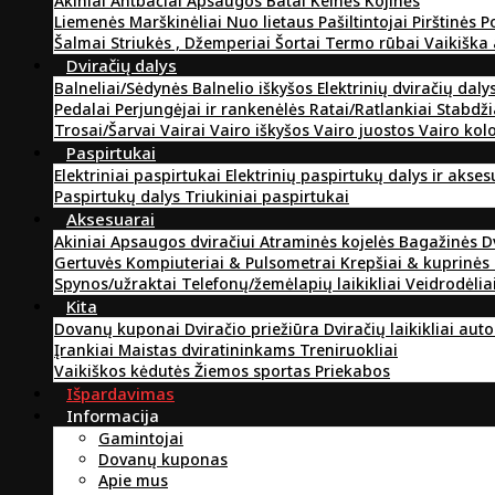
Akiniai
Antbačiai
Apsaugos
Batai
Kelnės
Kojinės
Liemenės
Marškinėliai
Nuo lietaus
Pašiltintojai
Pirštinės
P
Šalmai
Striukės , Džemperiai
Šortai
Termo rūbai
Vaikiška
Dviračių dalys
Balneliai/Sėdynės
Balnelio iškyšos
Elektrinių dviračių daly
Pedalai
Perjungėjai ir rankenėlės
Ratai/Ratlankiai
Stabdži
Trosai/Šarvai
Vairai
Vairo iškyšos
Vairo juostos
Vairo kol
Paspirtukai
Elektriniai paspirtukai
Elektrinių paspirtukų dalys ir akse
Paspirtukų dalys
Triukiniai paspirtukai
Aksesuarai
Akiniai
Apsaugos dviračiui
Atraminės kojelės
Bagažinės
D
Gertuvės
Kompiuteriai & Pulsometrai
Krepšiai & kuprinės
Spynos/užraktai
Telefonų/žemėlapių laikikliai
Veidrodėlia
Kita
Dovanų kuponai
Dviračio priežiūra
Dviračių laikikliai aut
Įrankiai
Maistas dviratininkams
Treniruokliai
Vaikiškos kėdutės
Žiemos sportas
Priekabos
Išpardavimas
Informacija
Gamintojai
Dovanų kuponas
Apie mus