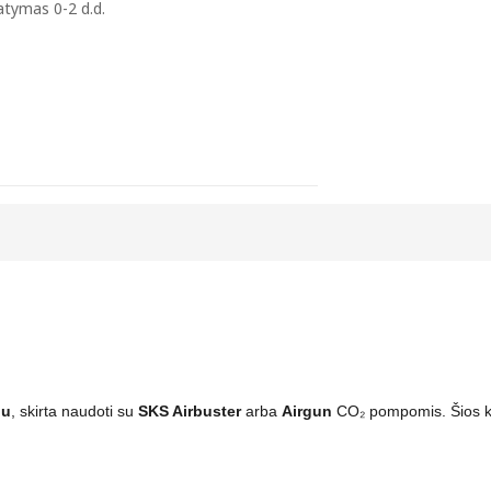
atymas 0-2 d.d.
iu
, skirta naudoti su
SKS Airbuster
arba
Airgun
CO₂ pompomis. Šios k