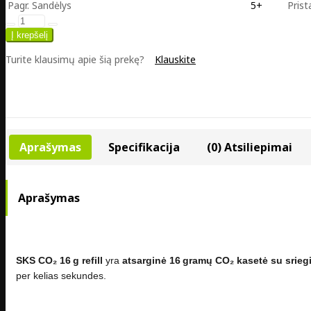
Pagr. Sandėlys
5+
Prist
Turite klausimų apie šią prekę?
Klauskite
Aprašymas
Specifikacija
(0) Atsiliepimai
Aprašymas
SKS CO₂ 16 g refill
yra
atsarginė 16 gramų CO₂ kasetė su srieg
per kelias sekundes.