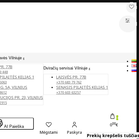
uvės Vilniuje
PR. 77B
Dviračių servisai Vilniuje
9 448
PILAITĖS KELIAS 1
LAISVĖS PR. 77B
5063
+370 683 79 762
G. 5A, VILNIUS
SENASIS PILAITĖS KELIAS 1
8612
+370 603 63257
CIJOS PR. 23, VILNIUS
2915
0
00
0
€
AI Paieška
Mėgstami
Paskyra
Prekių krepšelis tuščias