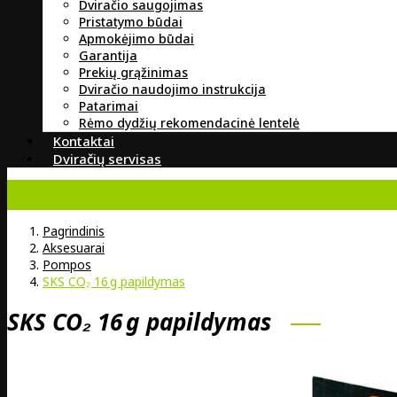
Dviračio saugojimas
Pristatymo būdai
Apmokėjimo būdai
Garantija
Prekių grąžinimas
Dviračio naudojimo instrukcija
Patarimai
Rėmo dydžių rekomendacinė lentelė
Kontaktai
Dviračių servisas
Pagrindinis
Aksesuarai
Pompos
SKS CO₂ 16 g papildymas
SKS CO₂ 16 g papildymas