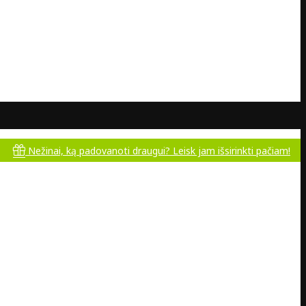
inai, ką padovanoti draugui? Leisk jam išsirinkti pačiam!