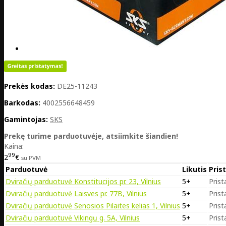
Prekės kodas:
DE25-11243
Barkodas:
4002556648459
Gamintojas:
SKS
Prekę turime parduotuvėje, atsiimkite šiandien!
Kaina:
99
2
€
su PVM
Parduotuvė
Likutis
Pris
Dviračių parduotuvė Konstitucijos pr. 23, Vilnius
5+
Prist
Dviračių parduotuvė Laisves pr. 77B, Vilnius
5+
Prist
Dviračių parduotuvė Senosios Pilaites kelias 1, Vilnius
5+
Prist
Dviračių parduotuvė Vikingų g. 5A, Vilnius
5+
Prist