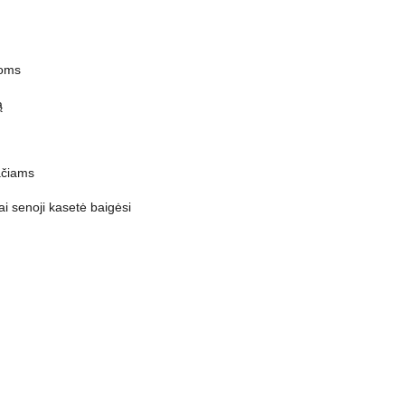
poms
ą
ačiams
i senoji kasetė baigėsi