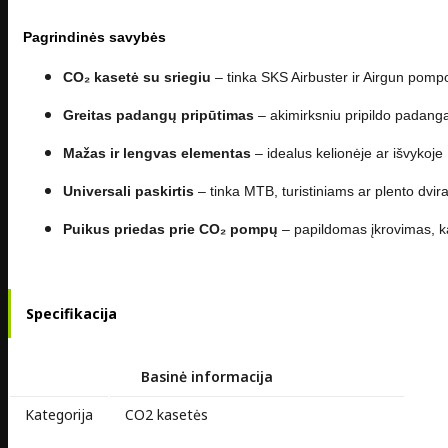
Pagrindinės savybės
CO₂ kasetė su sriegiu
– tinka SKS Airbuster ir Airgun pom
Greitas padangų pripūtimas
– akimirksniu pripildo padang
Mažas ir lengvas elementas
– idealus kelionėje ar išvykoje
Universali paskirtis
– tinka MTB, turistiniams ar plento dvir
Puikus priedas prie CO₂ pompų
– papildomas įkrovimas, ka
Specifikacija
Basinė informacija
Kategorija
CO2 kasetės