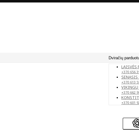
Dviračių parduot
LAISVĖS 
+370 656 3
SENASIS 
+370 613 5
VIKINGŲ 
+370 662 9
KONSTITU
+370 601 9