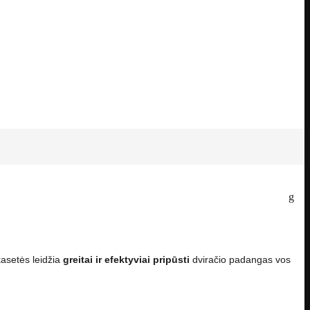
asetės leidžia
greitai ir efektyviai
pripūsti
dviračio padangas vos