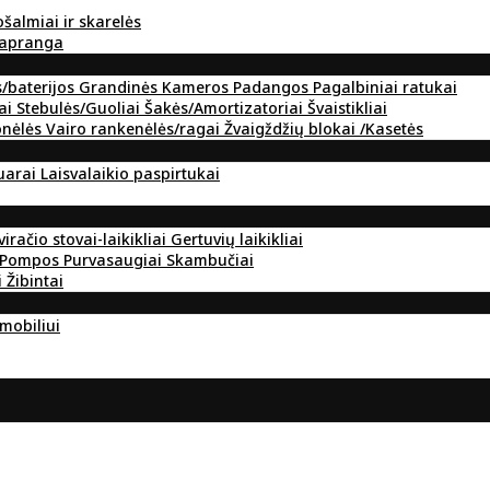
ošalmiai ir skarelės
 apranga
s/baterijos
Grandinės
Kameros
Padangos
Pagalbiniai ratukai
ai
Stebulės/Guoliai
Šakės/Amortizatoriai
Švaistikliai
onėlės
Vairo rankenėlės/ragai
Žvaigždžių blokai /Kasetės
suarai
Laisvalaikio paspirtukai
viračio stovai-laikikliai
Gertuvių laikikliai
Pompos
Purvasaugiai
Skambučiai
i
Žibintai
omobiliui