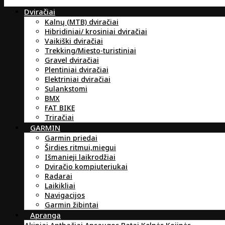
Dviračiai
Kalnų (MTB) dviračiai
Hibridiniai/ krosiniai dviračiai
Vaikiški dviračiai
Trekking/Miesto-turistiniai
Gravel dviračiai
Plentiniai dviračiai
Elektriniai dviračiai
Sulankstomi
BMX
FAT BIKE
Triračiai
GARMIN
Garmin priedai
Širdies ritmui,miegui
Išmanieji laikrodžiai
Dviračio kompiuteriukai
Radarai
Laikikliai
Navigacijos
Garmin žibintai
Apranga