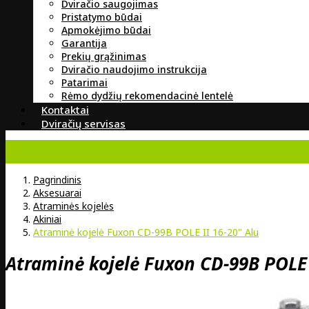
Dviračio saugojimas
Pristatymo būdai
Apmokėjimo būdai
Garantija
Prekių grąžinimas
Dviračio naudojimo instrukcija
Patarimai
Rėmo dydžių rekomendacinė lentelė
Kontaktai
Dviračių servisas
Pagrindinis
Aksesuarai
Atraminės kojelės
Akiniai
Atraminė kojelė Fuxon CD-99B POLE II 16-20" Alu
Atraminė kojelė Fuxon CD-99B POLE 