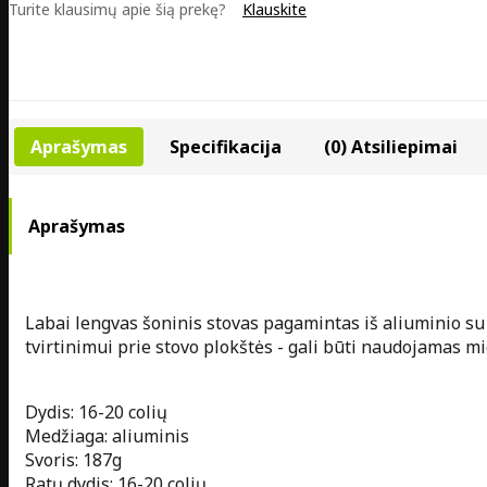
Turite klausimų apie šią prekę?
Klauskite
Aprašymas
Specifikacija
(0) Atsiliepimai
Aprašymas
Labai lengvas šoninis stovas pagamintas iš aliuminio su 
tvirtinimui prie stovo plokštės - gali būti naudojamas mie
Dydis: 16-20 colių
Medžiaga: aliuminis
Svoris: 187g
Ratų dydis: 16-20 colių