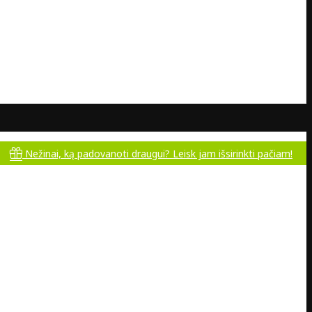
nai, ką padovanoti draugui? Leisk jam išsirinkti pačiam!