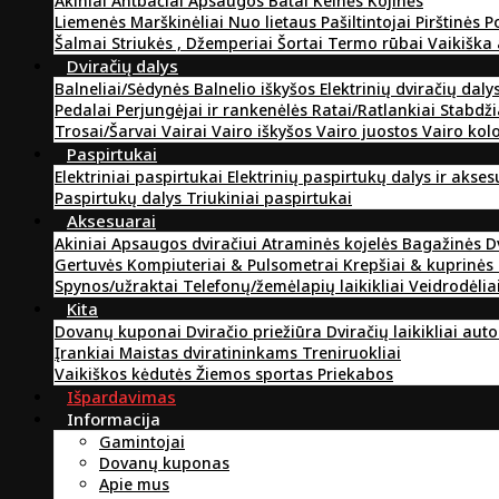
Akiniai
Antbačiai
Apsaugos
Batai
Kelnės
Kojinės
Liemenės
Marškinėliai
Nuo lietaus
Pašiltintojai
Pirštinės
P
Šalmai
Striukės , Džemperiai
Šortai
Termo rūbai
Vaikiška
Dviračių dalys
Balneliai/Sėdynės
Balnelio iškyšos
Elektrinių dviračių daly
Pedalai
Perjungėjai ir rankenėlės
Ratai/Ratlankiai
Stabdži
Trosai/Šarvai
Vairai
Vairo iškyšos
Vairo juostos
Vairo kol
Paspirtukai
Elektriniai paspirtukai
Elektrinių paspirtukų dalys ir akse
Paspirtukų dalys
Triukiniai paspirtukai
Aksesuarai
Akiniai
Apsaugos dviračiui
Atraminės kojelės
Bagažinės
D
Gertuvės
Kompiuteriai & Pulsometrai
Krepšiai & kuprinės
Spynos/užraktai
Telefonų/žemėlapių laikikliai
Veidrodėlia
Kita
Dovanų kuponai
Dviračio priežiūra
Dviračių laikikliai aut
Įrankiai
Maistas dviratininkams
Treniruokliai
Vaikiškos kėdutės
Žiemos sportas
Priekabos
Išpardavimas
Informacija
Gamintojai
Dovanų kuponas
Apie mus