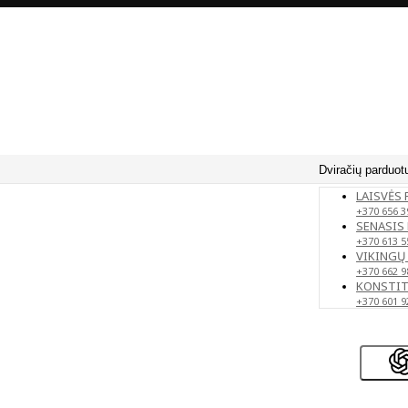
Dviračių parduot
LAISVĖS 
+370 656 3
SENASIS 
+370 613 5
VIKINGŲ 
+370 662 9
KONSTITU
+370 601 9