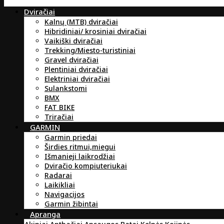
Dviračiai
Kalnų (MTB) dviračiai
Hibridiniai/ krosiniai dviračiai
Vaikiški dviračiai
Trekking/Miesto-turistiniai
Gravel dviračiai
Plentiniai dviračiai
Elektriniai dviračiai
Sulankstomi
BMX
FAT BIKE
Triračiai
GARMIN
Garmin priedai
Širdies ritmui,miegui
Išmanieji laikrodžiai
Dviračio kompiuteriukai
Radarai
Laikikliai
Navigacijos
Garmin žibintai
Apranga