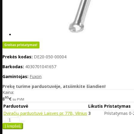
Prekės kodas:
DE20-050-00004
Barkodas:
4030701041657
Gamintojas:
Fuxon
Prekę turime parduotuvėje, atsiimkite šiandien!
Kaina:
95
8
€
su PVM
Parduotuvė
Likutis
Pristatymas
Dviračių parduotuvė Laisves pr. 77B, Vilnius
3
Pristatymas 0-2