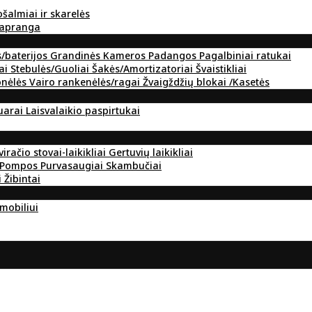
ošalmiai ir skarelės
 apranga
s/baterijos
Grandinės
Kameros
Padangos
Pagalbiniai ratukai
ai
Stebulės/Guoliai
Šakės/Amortizatoriai
Švaistikliai
onėlės
Vairo rankenėlės/ragai
Žvaigždžių blokai /Kasetės
suarai
Laisvalaikio paspirtukai
viračio stovai-laikikliai
Gertuvių laikikliai
Pompos
Purvasaugiai
Skambučiai
i
Žibintai
omobiliui