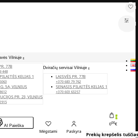
uvės Vilniuje
PR. 77B
Dviračių servisai Vilniuje
9 448
PILAITĖS KELIAS 1
LAISVĖS PR. 77B
5063
+370 683 79 762
G. 5A, VILNIUS
SENASIS PILAITĖS KELIAS 1
8612
+370 603 63257
CIJOS PR. 23, VILNIUS
2915
0
00
0
€
AI Paieška
Mėgstami
Paskyra
Prekių krepšelis tuščias