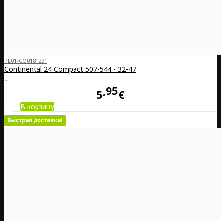
PL01-CO0181291
Continental 24 Compact 507-544 - 32-47
..
95
5
€
В корзину