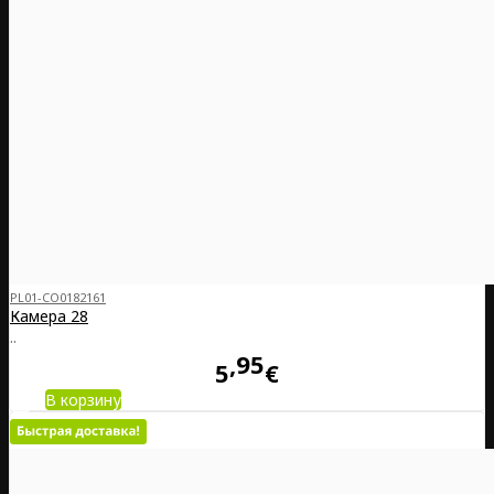
PL01-CO0182161
Камера 28
..
95
5
€
В корзину