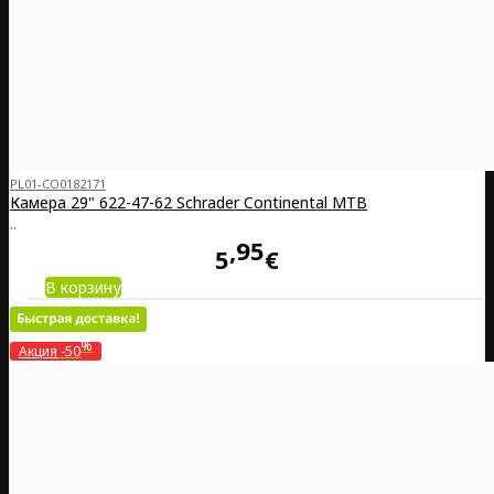
PL01-CO0182171
Камера 29" 622-47-62 Schrader Continental MTB
..
95
5
€
В корзину
%
Акция
-50