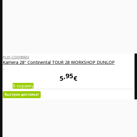
PL01-CO0180651
Kamera 28" Continental TOUR 28 WORKSHOP DUNLOP
..
95
5
€
В корзину