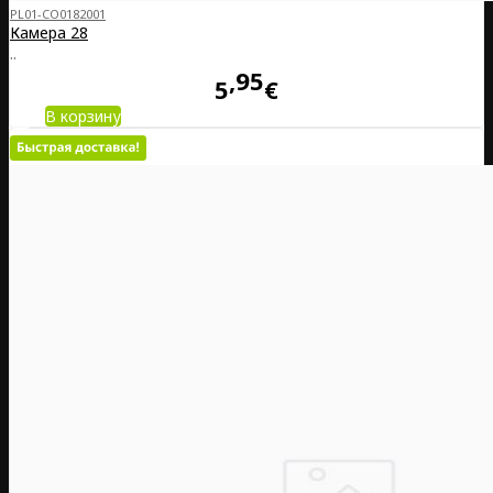
PL01-CO0182001
Камера 28
..
95
5
€
В корзину