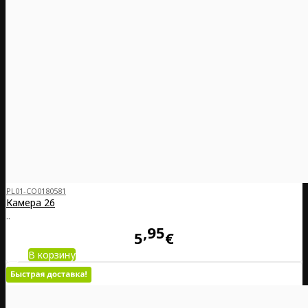
PL01-CO0180581
Камера 26
..
95
5
€
В корзину