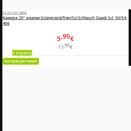
DE20-010-14800
Камера 20" клапан:Sclaverand/fran/Scl.Schlauch Gaadi Scl. 50/54-
406
..
95
5
€
95
11
€
В корзину