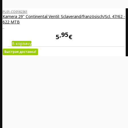
PL01-CO0182361
Kamera 29" Continental Ventil: Sclaverand/französisch/Scl. 47/62 -
622 MTB
..
95
5
€
В корзину