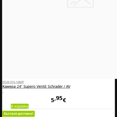
DE20-010-16847
Камера 24" Supero Ventil: Schrader / AV
..
95
5
€
В корзину