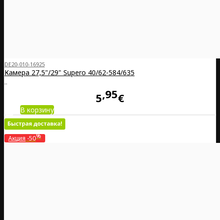
DE20-010-16925
Камера 27,5"/29" Supero 40/62-584/635
..
95
5
€
В корзину
%
Акция
-50