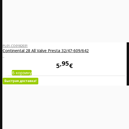
PL01-CO0182031
Continental 28 All Valve Presta 32/47-609/642
..
95
5
€
В корзину