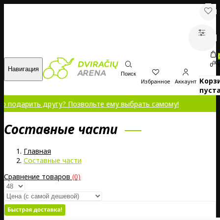
00
0
Навигация
Поиск
Корз
Избранное
Аккаунт
пуста
ить другу? Позвольте ему выбрать самому!
Составные части
Главная
Составные части
Сравнение товаров
(0)