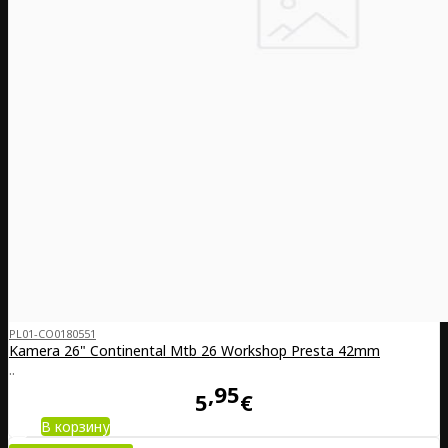
PL01-CO0180551
Kamera 26" Continental Mtb 26 Workshop Presta 42mm
..
95
5
€
В корзину