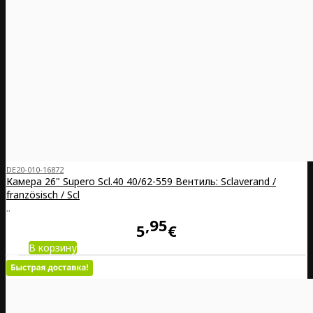
DE20-010-16872
Камера 26" Supero Scl.40 40/62-559 Вентиль: Sclaverand /
französisch / Scl
..
95
5
€
В корзину